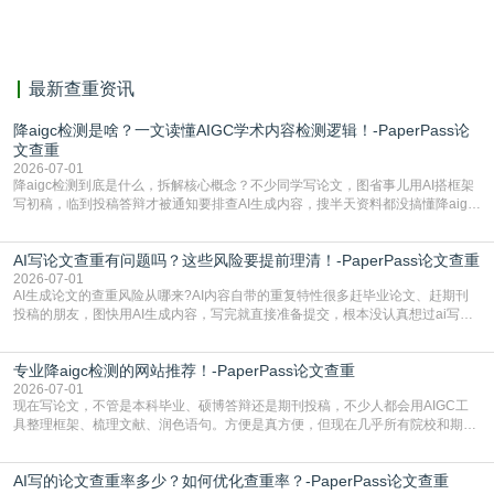
献。
最新查重资讯
降aigc检测是啥？一文读懂AIGC学术内容检测逻辑！-PaperPass论
文查重
2026-07-01
降aigc检测到底是什么，拆解核心概念？不少同学写论文，图省事儿用AI搭框架
写初稿，临到投稿答辩才被通知要排查AI生成内容，搜半天资料都没搞懂降aigc
检测是啥，还容易把它和普通论文查重混为一谈，最后踩了坑，耽误了进度。哪
怕是已经入行的科研人员，不少人也搞不清降aigc检测是啥，对相关要求摸不
AI写论文查重有问题吗？这些风险要提前理清！-PaperPass论文查重
准。其实，降aigc检测是伴随AIGC工具在学术领域普及诞生的新需求，核心是为
了满足现在高校、期刊对AI生
2026-07-01
AI生成论文的查重风险从哪来?AI内容自带的重复特性很多赶毕业论文、赶期刊
投稿的朋友，图快用AI生成内容，写完就直接准备提交，根本没认真想过ai写论
文查重有问题吗这个问题，直到出了问题才追悔莫及。其实AI生成内容本身，就
自带不可忽视的查重风险。AI训练依赖海量公开的文本数据，生成内容本质是基
专业降aigc检测的网站推荐！-PaperPass论文查重
于训练数据的概率拼接，不是从零开始的原创创作。生成过程中，很容易复用已
有的高频公共表述，甚至直接拼接已经公开
2026-07-01
现在写论文，不管是本科毕业、硕博答辩还是期刊投稿，不少人都会用AIGC工
具整理框架、梳理文献、润色语句。方便是真方便，但现在几乎所有院校和期刊
都要求排查论文中的AIGC生成内容，不符合规范的直接打回修改。自己瞎改三
五遍还是过不了预检测的大有人在，这时候，找到靠谱的降AIGC检测率的网
AI写的论文查重率多少？如何优化查重率？-PaperPass论文查重
站，就能少走好多弯路。PaperPass：守护学术原创性的智能伙伴AIGC生成内