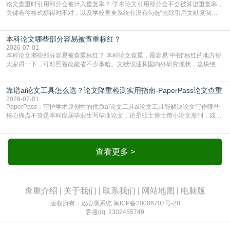
论文查重时引用部分会被计入重复率？ 学术论文引用部分会不会被算进重复率，
关键看你格式标得对不对，以及学校查重系统有没有勾选“去除引用文献复制
比”。如果格式完全规范，如正文引用句尾紧跟半角上标[1]，文末“参考文献”四字
独占一行，每条文献用[1][2]方括号编号、与正文一一对应，著录项符合GB/T
本科论文哪些部分容易被查重标红？
7714（作者、题名、刊名、年、卷期、页码齐全，标点用半角）；查重系统识别
成功后通常把这段标为引用，
2026-07-01
本科论文哪些部分容易被查重标红？ 本科论文查重，最容易“中招“标红的地方帮
大家捋一下，可对照着改能省不少事哈。文献综述和国内外研究现状，这块绝对
的重灾区。你介绍前人研究了啥、某个理论是谁提的，课本和往届论文里都有近
乎一模一样的话，你要是直接复制百度百科、教材或别人写好的综述段落，系统
靠谱ai论文工具怎么选？论文降重检测实用指南-PaperPass论文查重
一抓一个准，整段飘红。研究背景、意义和方法描述也是不可避免，比如“本文采
用问卷调查法““运用SPSS软件进行数据分
2026-07-01
PaperPass：守护学术原创性的优质ai论文工具ai论文工具能解决论文写作哪些
核心痛点不管是本科应届毕业生写毕业论文，还是硕士博士攒小论文发刊，或是
科研人员整理课题成果，都绕不开重复率核查、内容优化这两大难关。以前全靠
自己逐句读逐句改，熬好几个大夜不说，还经常改不到点上，交上去才发现重复
率超标，再返工太折腾。现在有了成熟的ai论文工具，这些痛点基本都能高效解
决。靠谱的ai论文工具，不止能帮你梳
查看更多 >
查重介绍
|
关于我们
|
联系我们
|
网站地图
|
电脑版
版权所有：放心测系统
闽ICP备20006702号-28
客服qq: 2302455749