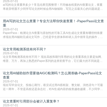
容的学术合规痛点去年帮一个本科师弟改
2026-07-01
ai写的论文查重率多少？常见结果范围整理！不同修改程度的AI查重论文，查重
率差异明显不少同学写论文的时候会用AI做辅助，写完之后最关心的问题就是ai
写的论文查重率多少。很多人误以为AI生成的内容都是全新的，不会出现重复，
实际情况和大家想的不太一样。AI训练依赖海量公开学术文献、网络内容，生成
用AI写的论文怎么查重？专业方法帮你快速查重！-PaperPass论文查
内容本质是按照语义概率拼接已有内容，很容易和已发布的作品撞重复，甚至会
直接引用整段已有内容，所以查重率偏高是
重
2026-07-01
PaperPass：检测论文AI查重与原创性的可靠工具AI生成论文查重有哪些特殊要
求现在用AI辅助完成论文写作，已经是学生群体和科研人员中很常见的操作，不
管是搭建论文框架、梳理研究逻辑还是润色语言，不少人都会借助AI提高效率。
但很多人忽略了，AI生成的内容天生带有重复风险——训练AI的数据集本身就包
论文常用检测系统有何不同？
含大量已公开的学术内容、网络原创内容，AI输出内容时很容易无意识拼接出重
复片
2026-07-01
论文常用检测系统有何不同？ 现在高校和期刊常用的论文查重系统主要是知网、
维普、万方，再加上熟悉的Paper系列的这类初查平台，它们最大的不同就是数
据库大小、算法严格度和适用场景，弄明白区别你就不会乱花冤枉钱也不会被初
查数值误导。知网（CNKI）是学校定稿检测的绝对主流。本科用PMLC，含大学
论文用AI辅助创作需要做AIGC检测吗？怎么测准确-PaperPass论文
生联合比对库，能比历届学长论文，硕博用VIP/TMLC，含学术论文联合比对
库，期刊投稿用AMLMC/SML
查重
2026-07-01
现在写毕业论文、投核心期刊，谁没试过用AI搭框架、整文献、润色语句？可最
近一两年，不管是高校还是杂志社，对AI生成内容的核查越收越紧，不少同学投
出去的文章直接因为AIGC占比过高被打回，还有人毕设差点因为这个过不了，
真的太亏。提前做AIGC检测，已经成了很多过来人交稿前必做的一步。为什么
论文查重时引用部分会被计入重复率？
AIGC检测成了论文答辩投稿前的必备项？可能还有不少人觉得，我就用AI搭了个
框架，内容都是自己写的，至于做AIG
2026-07-01