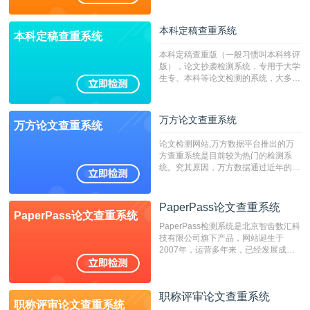
稿推荐PMLC。——不支持验证！！！
本科定稿查重系统
本科定稿查重系统
本科定稿查重版（一般习惯叫本科终评
版），论文抄袭检测系统，专用于大学
生专、本科等论文检测的系统，大多数
专、本科院校使用此检测系统。（限制
字符数6万）
万方论文查重系统
万方论文查重系统
论文检测网站,万方数据平台推出的万
方查重系统是目前较为热门的检测系
统。究其原因，万方数据通过近年的发
展，在高校中也确立了自己的相应地
位，特别是部分高校直接将其视为毕业
检测系统，其真实性和权威性无可厚
PaperPass论文查重系统
PaperPass论文查重系统
非。其次，相对于知网而言，万方检测
PaperPass检测系统是北京智齿数汇科
费用少，上手容易，是学生初次论文查
技有限公司旗下产品，网站诞生于
重的推荐系统。
2007年，运营多年来，已经发展成为
国内可信赖的中文原创性检查和预防剽
窃的在线网站。 系统采用自主研发的
动态指纹越级扫描检测技术，该项技术
职称评审论文查重系统
检测速度快、精度高，市场反映良好。
职称评审论文查重系统