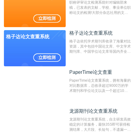
职称评审论文检测系统针对编辑部来
稿，已发表的文献，学校、事业单位职
称论文的检测!大部分杂志社用的文献
抄袭检测系统。可检测抄袭与剽窃、伪
造、篡改、不当署名、一稿多投等学术
不端文献，学术不端论文查重可供期刊
格子达论文查重系统
编辑部检测来稿和已发表的文献,检测
格子达论文查重系统
结果和杂志社一致,已发表过的文章检
格子达依托学术期刊库收录了海量对比
测时注意填写第一作者,才能排除已发
资源，其中包括中国论文库、中文学术
表文献复制比。（限制字符数1万）
期刊库、中国学位论文库等国内齐全的
论文库以及数亿级网络资源，同时本地
资源库以每月100万篇的速度增加，是
目前中文文献资源涵盖全面的论文检测
PaperTime论文查重
PaperTime论文查重
系统，可检测中文、英文两种语言的论
文文本。
PaperTime论文查重系统，拥有海量的
对比数据库，总收录超过9000万的学
术期刊和学位论文以及一个超过10亿
数量的互联网网页数据库组成，保证了
比对源的专业性和广泛性。采用多级指
纹对比技术结合深度语义发掘识别比
龙源期刊论文查重系统
龙源期刊论文查重系统
对，利用指纹索引快速而精准地在云检
测服务部署的论文数据资源库中找到所
龙源期刊论文查重系统，自主研发高效
有相似的片段，该项技术检测速度快、
稳定的计算服务，最快35S即可获得检
准确率高，市场反映良好。
测结果，大片段、长短句，不遗漏一处
相似，区分论文中的正确引用参考文