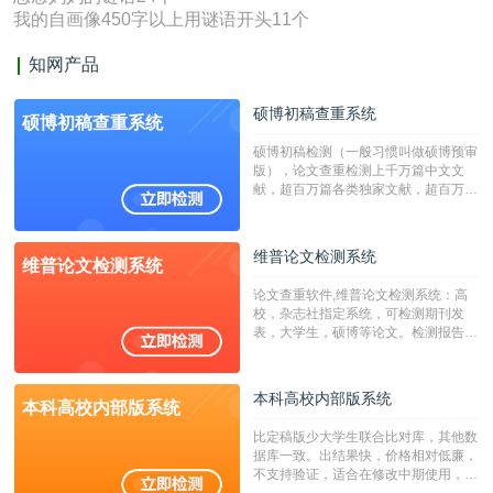
我的自画像450字以上用谜语开头11个
知网产品
硕博初稿查重系统
硕博初稿查重系统
硕博初稿检测（一般习惯叫做硕博预审
版），论文查重检测上千万篇中文文
献，超百万篇各类独家文献，超百万港
澳台地区学术文献过千万篇英文文献资
源，数亿个中英文互联网资源是全国高
校用来检测硕博论文的系统，检测范围
维普论文检测系统
维普论文检测系统
广，数据来源真实，检测算法合理!本
系统含有（学术库与源码库）。（限制
论文查重软件,维普论文检测系统：高
字符数30万）
校，杂志社指定系统，可检测期刊发
表，大学生，硕博等论文。检测报告支
持PDF、网页格式，性价比高！
本科高校内部版系统
本科高校内部版系统
比定稿版少大学生联合比对库，其他数
据库一致。出结果快，价格相对低廉，
不支持验证，适合在修改中期使用，定