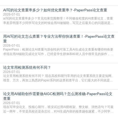
都要求排查论文中的AIGC生成内容，不符合规范的直接打回修改。自己瞎改三
五遍还是过不了预检测的大有人在，这时候，找到靠谱的降AIGC检测率的网
AI写的论文查重率多少？如何优化查重率？-PaperPass论文查重
站，就能少走好多弯路。PaperPass：守护学术原创性的智能伙伴AIGC生成内
容的学术合规痛点去年帮一个本科师弟改
2026-07-01
ai写的论文查重率多少？常见结果范围整理！不同修改程度的AI查重论文，查重
率差异明显不少同学写论文的时候会用AI做辅助，写完之后最关心的问题就是ai
写的论文查重率多少。很多人误以为AI生成的内容都是全新的，不会出现重复，
实际情况和大家想的不太一样。AI训练依赖海量公开学术文献、网络内容，生成
用AI写的论文怎么查重？专业方法帮你快速查重！-PaperPass论文查
内容本质是按照语义概率拼接已有内容，很容易和已发布的作品撞重复，甚至会
直接引用整段已有内容，所以查重率偏高是
重
2026-07-01
PaperPass：检测论文AI查重与原创性的可靠工具AI生成论文查重有哪些特殊要
求现在用AI辅助完成论文写作，已经是学生群体和科研人员中很常见的操作，不
管是搭建论文框架、梳理研究逻辑还是润色语言，不少人都会借助AI提高效率。
但很多人忽略了，AI生成的内容天生带有重复风险——训练AI的数据集本身就包
论文常用检测系统有何不同？
含大量已公开的学术内容、网络原创内容，AI输出内容时很容易无意识拼接出重
复片
2026-07-01
论文常用检测系统有何不同？ 现在高校和期刊常用的论文查重系统主要是知网、
维普、万方，再加上熟悉的Paper系列的这类初查平台，它们最大的不同就是数
据库大小、算法严格度和适用场景，弄明白区别你就不会乱花冤枉钱也不会被初
查数值误导。知网（CNKI）是学校定稿检测的绝对主流。本科用PMLC，含大学
论文用AI辅助创作需要做AIGC检测吗？怎么测准确-PaperPass论文
生联合比对库，能比历届学长论文，硕博用VIP/TMLC，含学术论文联合比对
库，期刊投稿用AMLMC/SML
查重
2026-07-01
现在写毕业论文、投核心期刊，谁没试过用AI搭框架、整文献、润色语句？可最
近一两年，不管是高校还是杂志社，对AI生成内容的核查越收越紧，不少同学投
出去的文章直接因为AIGC占比过高被打回，还有人毕设差点因为这个过不了，