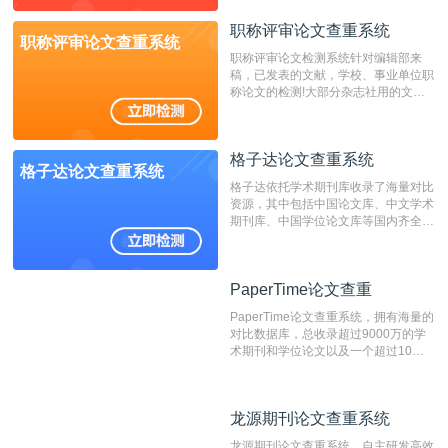
动态指纹越级扫描检测技术，该项技术
职称评审论文查重系统
检测速度快、精度高，市场反映良好。
职称评审论文查重系统
职称评审论文检测系统针对编辑部来
稿，已发表的文献，学校、事业单位职
称论文的检测!大部分杂志社用的文献
抄袭检测系统。可检测抄袭与剽窃、伪
造、篡改、不当署名、一稿多投等学术
不端文献，学术不端论文查重可供期刊
格子达论文查重系统
编辑部检测来稿和已发表的文献,检测
格子达论文查重系统
结果和杂志社一致,已发表过的文章检
格子达依托学术期刊库收录了海量对比
测时注意填写第一作者,才能排除已发
资源，其中包括中国论文库、中文学术
表文献复制比。（限制字符数1万）
期刊库、中国学位论文库等国内齐全的
论文库以及数亿级网络资源，同时本地
资源库以每月100万篇的速度增加，是
目前中文文献资源涵盖全面的论文检测
PaperTime论文查重
PaperTime论文查重
系统，可检测中文、英文两种语言的论
文文本。
PaperTime论文查重系统，拥有海量的
对比数据库，总收录超过9000万的学
术期刊和学位论文以及一个超过10亿
数量的互联网网页数据库组成，保证了
比对源的专业性和广泛性。采用多级指
纹对比技术结合深度语义发掘识别比
龙源期刊论文查重系统
龙源期刊论文查重系统
对，利用指纹索引快速而精准地在云检
测服务部署的论文数据资源库中找到所
龙源期刊论文查重系统，自主研发高效