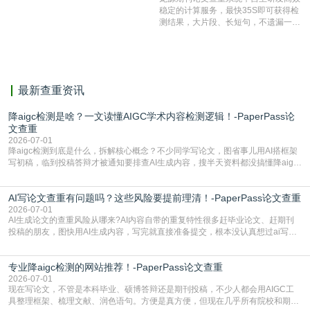
有相似的片段，该项技术检测速度快、
稳定的计算服务，最快35S即可获得检
准确率高，市场反映良好。
测结果，大片段、长短句，不遗漏一处
相似，区分论文中的正确引用参考文
献。
最新查重资讯
降aigc检测是啥？一文读懂AIGC学术内容检测逻辑！-PaperPass论
文查重
2026-07-01
降aigc检测到底是什么，拆解核心概念？不少同学写论文，图省事儿用AI搭框架
写初稿，临到投稿答辩才被通知要排查AI生成内容，搜半天资料都没搞懂降aigc
检测是啥，还容易把它和普通论文查重混为一谈，最后踩了坑，耽误了进度。哪
怕是已经入行的科研人员，不少人也搞不清降aigc检测是啥，对相关要求摸不
AI写论文查重有问题吗？这些风险要提前理清！-PaperPass论文查重
准。其实，降aigc检测是伴随AIGC工具在学术领域普及诞生的新需求，核心是为
了满足现在高校、期刊对AI生
2026-07-01
AI生成论文的查重风险从哪来?AI内容自带的重复特性很多赶毕业论文、赶期刊
投稿的朋友，图快用AI生成内容，写完就直接准备提交，根本没认真想过ai写论
文查重有问题吗这个问题，直到出了问题才追悔莫及。其实AI生成内容本身，就
自带不可忽视的查重风险。AI训练依赖海量公开的文本数据，生成内容本质是基
专业降aigc检测的网站推荐！-PaperPass论文查重
于训练数据的概率拼接，不是从零开始的原创创作。生成过程中，很容易复用已
有的高频公共表述，甚至直接拼接已经公开
2026-07-01
现在写论文，不管是本科毕业、硕博答辩还是期刊投稿，不少人都会用AIGC工
具整理框架、梳理文献、润色语句。方便是真方便，但现在几乎所有院校和期刊