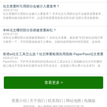
真的太亏。提前做AIGC检测，已经成了很多过来人交稿前必做的一步。为什么
论文查重时引用部分会被计入重复率？
AIGC检测成了论文答辩投稿前的必备项？可能还有不少人觉得，我就用AI搭了个
框架，内容都是自己写的，至于做AIG
2026-07-01
论文查重时引用部分会被计入重复率？ 学术论文引用部分会不会被算进重复率，
关键看你格式标得对不对，以及学校查重系统有没有勾选“去除引用文献复制
比”。如果格式完全规范，如正文引用句尾紧跟半角上标[1]，文末“参考文献”四字
独占一行，每条文献用[1][2]方括号编号、与正文一一对应，著录项符合GB/T
本科论文哪些部分容易被查重标红？
7714（作者、题名、刊名、年、卷期、页码齐全，标点用半角）；查重系统识别
成功后通常把这段标为引用，
2026-07-01
本科论文哪些部分容易被查重标红？ 本科论文查重，最容易“中招“标红的地方帮
大家捋一下，可对照着改能省不少事哈。文献综述和国内外研究现状，这块绝对
的重灾区。你介绍前人研究了啥、某个理论是谁提的，课本和往届论文里都有近
乎一模一样的话，你要是直接复制百度百科、教材或别人写好的综述段落，系统
靠谱ai论文工具怎么选？论文降重检测实用指南-PaperPass论文查重
一抓一个准，整段飘红。研究背景、意义和方法描述也是不可避免，比如“本文采
用问卷调查法““运用SPSS软件进行数据分
2026-07-01
PaperPass：守护学术原创性的优质ai论文工具ai论文工具能解决论文写作哪些
核心痛点不管是本科应届毕业生写毕业论文，还是硕士博士攒小论文发刊，或是
科研人员整理课题成果，都绕不开重复率核查、内容优化这两大难关。以前全靠
自己逐句读逐句改，熬好几个大夜不说，还经常改不到点上，交上去才发现重复
率超标，再返工太折腾。现在有了成熟的ai论文工具，这些痛点基本都能高效解
决。靠谱的ai论文工具，不止能帮你梳
查看更多 >
查重介绍
|
关于我们
|
联系我们
|
网站地图
|
电脑版
版权所有：放心测系统
闽ICP备20006702号-28