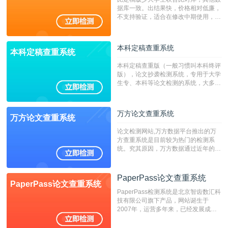
据库一致。出结果快，价格相对低廉，
不支持验证，适合在修改中期使用，定
稿推荐PMLC。——不支持验证！！！
本科定稿查重系统
本科定稿查重系统
本科定稿查重版（一般习惯叫本科终评
版），论文抄袭检测系统，专用于大学
生专、本科等论文检测的系统，大多数
专、本科院校使用此检测系统。（限制
字符数6万）
万方论文查重系统
万方论文查重系统
论文检测网站,万方数据平台推出的万
方查重系统是目前较为热门的检测系
统。究其原因，万方数据通过近年的发
展，在高校中也确立了自己的相应地
位，特别是部分高校直接将其视为毕业
检测系统，其真实性和权威性无可厚
PaperPass论文查重系统
PaperPass论文查重系统
非。其次，相对于知网而言，万方检测
PaperPass检测系统是北京智齿数汇科
费用少，上手容易，是学生初次论文查
技有限公司旗下产品，网站诞生于
重的推荐系统。
2007年，运营多年来，已经发展成为
国内可信赖的中文原创性检查和预防剽
窃的在线网站。 系统采用自主研发的