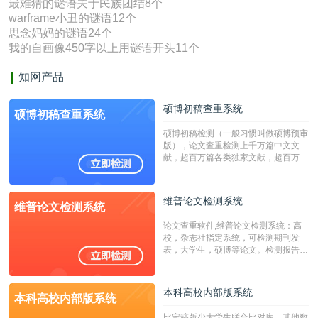
最难猜的谜语关于民族团结8个
warframe小丑的谜语12个
思念妈妈的谜语24个
我的自画像450字以上用谜语开头11个
知网产品
硕博初稿查重系统
硕博初稿查重系统
硕博初稿检测（一般习惯叫做硕博预审
版），论文查重检测上千万篇中文文
献，超百万篇各类独家文献，超百万港
澳台地区学术文献过千万篇英文文献资
源，数亿个中英文互联网资源是全国高
校用来检测硕博论文的系统，检测范围
维普论文检测系统
维普论文检测系统
广，数据来源真实，检测算法合理!本
系统含有（学术库与源码库）。（限制
论文查重软件,维普论文检测系统：高
字符数30万）
校，杂志社指定系统，可检测期刊发
表，大学生，硕博等论文。检测报告支
持PDF、网页格式，性价比高！
本科高校内部版系统
本科高校内部版系统
比定稿版少大学生联合比对库，其他数