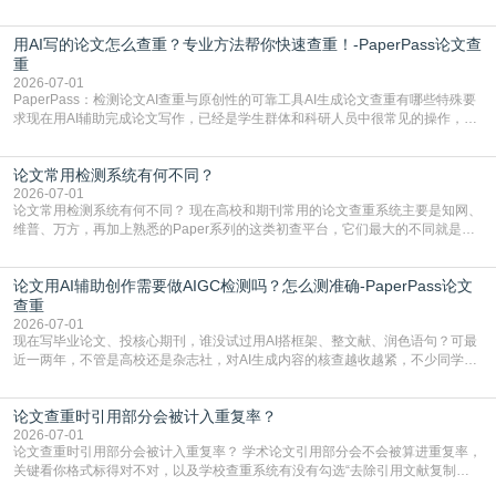
写的论文查重率多少。很多人误以为AI生成的内容都是全新的，不会出现重复，
实际情况和大家想的不太一样。AI训练依赖海量公开学术文献、网络内容，生成
用AI写的论文怎么查重？专业方法帮你快速查重！-PaperPass论文查
内容本质是按照语义概率拼接已有内容，很容易和已发布的作品撞重复，甚至会
直接引用整段已有内容，所以查重率偏高是
重
2026-07-01
PaperPass：检测论文AI查重与原创性的可靠工具AI生成论文查重有哪些特殊要
求现在用AI辅助完成论文写作，已经是学生群体和科研人员中很常见的操作，不
管是搭建论文框架、梳理研究逻辑还是润色语言，不少人都会借助AI提高效率。
但很多人忽略了，AI生成的内容天生带有重复风险——训练AI的数据集本身就包
论文常用检测系统有何不同？
含大量已公开的学术内容、网络原创内容，AI输出内容时很容易无意识拼接出重
复片
2026-07-01
论文常用检测系统有何不同？ 现在高校和期刊常用的论文查重系统主要是知网、
维普、万方，再加上熟悉的Paper系列的这类初查平台，它们最大的不同就是数
据库大小、算法严格度和适用场景，弄明白区别你就不会乱花冤枉钱也不会被初
查数值误导。知网（CNKI）是学校定稿检测的绝对主流。本科用PMLC，含大学
论文用AI辅助创作需要做AIGC检测吗？怎么测准确-PaperPass论文
生联合比对库，能比历届学长论文，硕博用VIP/TMLC，含学术论文联合比对
库，期刊投稿用AMLMC/SML
查重
2026-07-01
现在写毕业论文、投核心期刊，谁没试过用AI搭框架、整文献、润色语句？可最
近一两年，不管是高校还是杂志社，对AI生成内容的核查越收越紧，不少同学投
出去的文章直接因为AIGC占比过高被打回，还有人毕设差点因为这个过不了，
真的太亏。提前做AIGC检测，已经成了很多过来人交稿前必做的一步。为什么
论文查重时引用部分会被计入重复率？
AIGC检测成了论文答辩投稿前的必备项？可能还有不少人觉得，我就用AI搭了个
框架，内容都是自己写的，至于做AIG
2026-07-01
论文查重时引用部分会被计入重复率？ 学术论文引用部分会不会被算进重复率，
关键看你格式标得对不对，以及学校查重系统有没有勾选“去除引用文献复制
比”。如果格式完全规范，如正文引用句尾紧跟半角上标[1]，文末“参考文献”四字