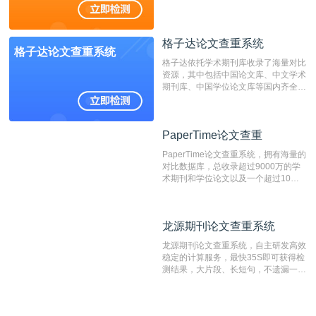
抄袭检测系统。可检测抄袭与剽窃、伪
造、篡改、不当署名、一稿多投等学术
不端文献，学术不端论文查重可供期刊
格子达论文查重系统
编辑部检测来稿和已发表的文献,检测
格子达论文查重系统
结果和杂志社一致,已发表过的文章检
格子达依托学术期刊库收录了海量对比
测时注意填写第一作者,才能排除已发
资源，其中包括中国论文库、中文学术
表文献复制比。（限制字符数1万）
期刊库、中国学位论文库等国内齐全的
论文库以及数亿级网络资源，同时本地
资源库以每月100万篇的速度增加，是
目前中文文献资源涵盖全面的论文检测
PaperTime论文查重
PaperTime论文查重
系统，可检测中文、英文两种语言的论
文文本。
PaperTime论文查重系统，拥有海量的
对比数据库，总收录超过9000万的学
术期刊和学位论文以及一个超过10亿
数量的互联网网页数据库组成，保证了
比对源的专业性和广泛性。采用多级指
纹对比技术结合深度语义发掘识别比
龙源期刊论文查重系统
龙源期刊论文查重系统
对，利用指纹索引快速而精准地在云检
测服务部署的论文数据资源库中找到所
龙源期刊论文查重系统，自主研发高效
有相似的片段，该项技术检测速度快、
稳定的计算服务，最快35S即可获得检
准确率高，市场反映良好。
测结果，大片段、长短句，不遗漏一处
相似，区分论文中的正确引用参考文
献。