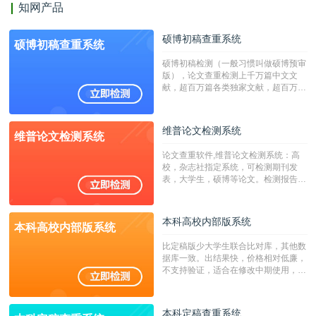
知网产品
硕博初稿查重系统
硕博初稿查重系统
硕博初稿检测（一般习惯叫做硕博预审
版），论文查重检测上千万篇中文文
献，超百万篇各类独家文献，超百万港
澳台地区学术文献过千万篇英文文献资
源，数亿个中英文互联网资源是全国高
校用来检测硕博论文的系统，检测范围
维普论文检测系统
维普论文检测系统
广，数据来源真实，检测算法合理!本
系统含有（学术库与源码库）。（限制
论文查重软件,维普论文检测系统：高
字符数30万）
校，杂志社指定系统，可检测期刊发
表，大学生，硕博等论文。检测报告支
持PDF、网页格式，性价比高！
本科高校内部版系统
本科高校内部版系统
比定稿版少大学生联合比对库，其他数
据库一致。出结果快，价格相对低廉，
不支持验证，适合在修改中期使用，定
稿推荐PMLC。——不支持验证！！！
本科定稿查重系统