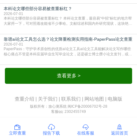
独占一行，每条文献用[1][2]方括号编号、与正文一一对应，著录项符合GB/T
本科论文哪些部分容易被查重标红？
7714（作者、题名、刊名、年、卷期、页码齐全，标点用半角）；查重系统识别
成功后通常把这段标为引用，
2026-07-01
本科论文哪些部分容易被查重标红？ 本科论文查重，最容易“中招“标红的地方帮
大家捋一下，可对照着改能省不少事哈。文献综述和国内外研究现状，这块绝对
的重灾区。你介绍前人研究了啥、某个理论是谁提的，课本和往届论文里都有近
乎一模一样的话，你要是直接复制百度百科、教材或别人写好的综述段落，系统
靠谱ai论文工具怎么选？论文降重检测实用指南-PaperPass论文查重
一抓一个准，整段飘红。研究背景、意义和方法描述也是不可避免，比如“本文采
用问卷调查法““运用SPSS软件进行数据分
2026-07-01
PaperPass：守护学术原创性的优质ai论文工具ai论文工具能解决论文写作哪些
核心痛点不管是本科应届毕业生写毕业论文，还是硕士博士攒小论文发刊，或是
科研人员整理课题成果，都绕不开重复率核查、内容优化这两大难关。以前全靠
自己逐句读逐句改，熬好几个大夜不说，还经常改不到点上，交上去才发现重复
率超标，再返工太折腾。现在有了成熟的ai论文工具，这些痛点基本都能高效解
决。靠谱的ai论文工具，不止能帮你梳
查看更多 >
查重介绍
|
关于我们
|
联系我们
|
网站地图
|
电脑版
版权所有：放心测系统
闽ICP备20006702号-28
客服qq: 2302455749
立即查重
报告下载
在线客服
返回首页