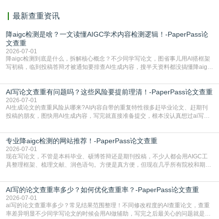
最新查重资讯
降aigc检测是啥？一文读懂AIGC学术内容检测逻辑！-PaperPass论
文查重
2026-07-01
降aigc检测到底是什么，拆解核心概念？不少同学写论文，图省事儿用AI搭框架
写初稿，临到投稿答辩才被通知要排查AI生成内容，搜半天资料都没搞懂降aigc
检测是啥，还容易把它和普通论文查重混为一谈，最后踩了坑，耽误了进度。哪
怕是已经入行的科研人员，不少人也搞不清降aigc检测是啥，对相关要求摸不
AI写论文查重有问题吗？这些风险要提前理清！-PaperPass论文查重
准。其实，降aigc检测是伴随AIGC工具在学术领域普及诞生的新需求，核心是为
了满足现在高校、期刊对AI生
2026-07-01
AI生成论文的查重风险从哪来?AI内容自带的重复特性很多赶毕业论文、赶期刊
投稿的朋友，图快用AI生成内容，写完就直接准备提交，根本没认真想过ai写论
文查重有问题吗这个问题，直到出了问题才追悔莫及。其实AI生成内容本身，就
自带不可忽视的查重风险。AI训练依赖海量公开的文本数据，生成内容本质是基
专业降aigc检测的网站推荐！-PaperPass论文查重
于训练数据的概率拼接，不是从零开始的原创创作。生成过程中，很容易复用已
有的高频公共表述，甚至直接拼接已经公开
2026-07-01
现在写论文，不管是本科毕业、硕博答辩还是期刊投稿，不少人都会用AIGC工
具整理框架、梳理文献、润色语句。方便是真方便，但现在几乎所有院校和期刊
都要求排查论文中的AIGC生成内容，不符合规范的直接打回修改。自己瞎改三
五遍还是过不了预检测的大有人在，这时候，找到靠谱的降AIGC检测率的网
AI写的论文查重率多少？如何优化查重率？-PaperPass论文查重
站，就能少走好多弯路。PaperPass：守护学术原创性的智能伙伴AIGC生成内
容的学术合规痛点去年帮一个本科师弟改
2026-07-01
ai写的论文查重率多少？常见结果范围整理！不同修改程度的AI查重论文，查重
率差异明显不少同学写论文的时候会用AI做辅助，写完之后最关心的问题就是ai