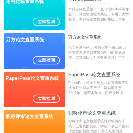
本科定稿查重系统
本科定稿查重版（一般习惯叫本科终评
版），论文抄袭检测系统，专用于大学
生专、本科等论文检测的系统，大多数
专、本科院校使用此检测系统。（限制
字符数6万）
万方论文查重系统
万方论文查重系统
论文检测网站,万方数据平台推出的万
方查重系统是目前较为热门的检测系
统。究其原因，万方数据通过近年的发
展，在高校中也确立了自己的相应地
位，特别是部分高校直接将其视为毕业
检测系统，其真实性和权威性无可厚
PaperPass论文查重系统
PaperPass论文查重系统
非。其次，相对于知网而言，万方检测
PaperPass检测系统是北京智齿数汇科
费用少，上手容易，是学生初次论文查
技有限公司旗下产品，网站诞生于
重的推荐系统。
2007年，运营多年来，已经发展成为
国内可信赖的中文原创性检查和预防剽
窃的在线网站。 系统采用自主研发的
动态指纹越级扫描检测技术，该项技术
职称评审论文查重系统
检测速度快、精度高，市场反映良好。
职称评审论文查重系统
职称评审论文检测系统针对编辑部来
稿，已发表的文献，学校、事业单位职
称论文的检测!大部分杂志社用的文献