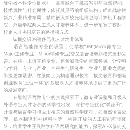
等学校本科专业目录》，高度融合了机器智能与自然智能、
技术属性与社会属性，依托其灵巧的组织结构，瞄准战略性
新兴产业精准布局，精准嵌入学校光电信息与计算机工程学
院、外语学院两大主流人才培养体系，进一步拓宽了校际、
校企人才协同培养的路径和方式。
纵横交织 构建多元化人才培养体系
语言智能微专业的设置，使学校“3M”(Micro微专业、
Major主修专业、Minor辅修专业)交叉复合培养新模式更趋完
善。在横向上填充跨专业、跨领域教学的间隙领域，让学科
与学科、专业与产业、本科生与研究生、学业与职业之间的
衔接更加紧密。在纵向上为构建通识教育、拔尖教育和创新
创业教育“三位一体”的多层次人才培养体系提供了更为广阔
的发展空间。
在智能语言微专业的实践探索下，微专业调整和升级从
外语专业人才培养的科学性出发，深耕专业优化“试验田”。
开设与语言学习和应用相关的自然科学课程，如自然语言处
理、机器翻译和神经科学等，构建开放的人工智能师资团
队，培养学生开展跨学科语言研究的能力，探索AI+X纵向交