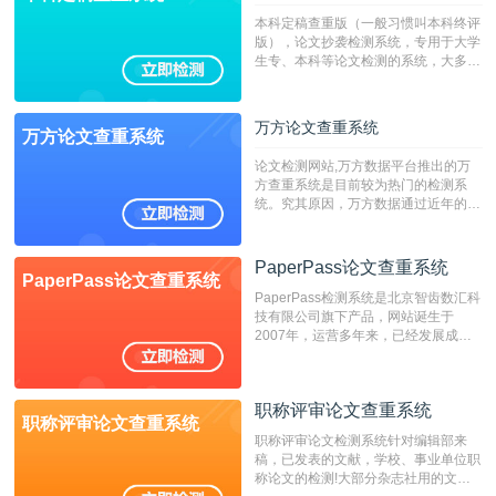
本科定稿查重版（一般习惯叫本科终评
版），论文抄袭检测系统，专用于大学
生专、本科等论文检测的系统，大多数
专、本科院校使用此检测系统。（限制
字符数6万）
万方论文查重系统
万方论文查重系统
论文检测网站,万方数据平台推出的万
方查重系统是目前较为热门的检测系
统。究其原因，万方数据通过近年的发
展，在高校中也确立了自己的相应地
位，特别是部分高校直接将其视为毕业
检测系统，其真实性和权威性无可厚
PaperPass论文查重系统
PaperPass论文查重系统
非。其次，相对于知网而言，万方检测
PaperPass检测系统是北京智齿数汇科
费用少，上手容易，是学生初次论文查
技有限公司旗下产品，网站诞生于
重的推荐系统。
2007年，运营多年来，已经发展成为
国内可信赖的中文原创性检查和预防剽
窃的在线网站。 系统采用自主研发的
动态指纹越级扫描检测技术，该项技术
职称评审论文查重系统
检测速度快、精度高，市场反映良好。
职称评审论文查重系统
职称评审论文检测系统针对编辑部来
稿，已发表的文献，学校、事业单位职
称论文的检测!大部分杂志社用的文献