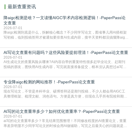
最新查重资讯
降aigc检测是啥？一文读懂AIGC学术内容检测逻辑！-PaperPass论
文查重
2026-07-01
降aigc检测到底是什么，拆解核心概念？不少同学写论文，图省事儿用AI搭框架
写初稿，临到投稿答辩才被通知要排查AI生成内容，搜半天资料都没搞懂降aigc
检测是啥，还容易把它和普通论文查重混为一谈，最后踩了坑，耽误了进度。哪
怕是已经入行的科研人员，不少人也搞不清降aigc检测是啥，对相关要求摸不
AI写论文查重有问题吗？这些风险要提前理清！-PaperPass论文查重
准。其实，降aigc检测是伴随AIGC工具在学术领域普及诞生的新需求，核心是为
了满足现在高校、期刊对AI生
2026-07-01
AI生成论文的查重风险从哪来?AI内容自带的重复特性很多赶毕业论文、赶期刊
投稿的朋友，图快用AI生成内容，写完就直接准备提交，根本没认真想过ai写论
文查重有问题吗这个问题，直到出了问题才追悔莫及。其实AI生成内容本身，就
自带不可忽视的查重风险。AI训练依赖海量公开的文本数据，生成内容本质是基
专业降aigc检测的网站推荐！-PaperPass论文查重
于训练数据的概率拼接，不是从零开始的原创创作。生成过程中，很容易复用已
有的高频公共表述，甚至直接拼接已经公开
2026-07-01
现在写论文，不管是本科毕业、硕博答辩还是期刊投稿，不少人都会用AIGC工
具整理框架、梳理文献、润色语句。方便是真方便，但现在几乎所有院校和期刊
都要求排查论文中的AIGC生成内容，不符合规范的直接打回修改。自己瞎改三
五遍还是过不了预检测的大有人在，这时候，找到靠谱的降AIGC检测率的网
AI写的论文查重率多少？如何优化查重率？-PaperPass论文查重
站，就能少走好多弯路。PaperPass：守护学术原创性的智能伙伴AIGC生成内
容的学术合规痛点去年帮一个本科师弟改
2026-07-01
ai写的论文查重率多少？常见结果范围整理！不同修改程度的AI查重论文，查重
率差异明显不少同学写论文的时候会用AI做辅助，写完之后最关心的问题就是ai
写的论文查重率多少。很多人误以为AI生成的内容都是全新的，不会出现重复，