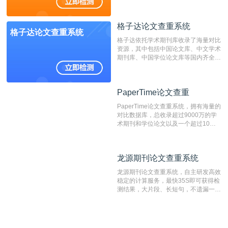
抄袭检测系统。可检测抄袭与剽窃、伪
造、篡改、不当署名、一稿多投等学术
不端文献，学术不端论文查重可供期刊
格子达论文查重系统
编辑部检测来稿和已发表的文献,检测
格子达论文查重系统
结果和杂志社一致,已发表过的文章检
格子达依托学术期刊库收录了海量对比
测时注意填写第一作者,才能排除已发
资源，其中包括中国论文库、中文学术
表文献复制比。（限制字符数1万）
期刊库、中国学位论文库等国内齐全的
论文库以及数亿级网络资源，同时本地
资源库以每月100万篇的速度增加，是
目前中文文献资源涵盖全面的论文检测
PaperTime论文查重
PaperTime论文查重
系统，可检测中文、英文两种语言的论
文文本。
PaperTime论文查重系统，拥有海量的
对比数据库，总收录超过9000万的学
术期刊和学位论文以及一个超过10亿
数量的互联网网页数据库组成，保证了
比对源的专业性和广泛性。采用多级指
纹对比技术结合深度语义发掘识别比
龙源期刊论文查重系统
龙源期刊论文查重系统
对，利用指纹索引快速而精准地在云检
测服务部署的论文数据资源库中找到所
龙源期刊论文查重系统，自主研发高效
有相似的片段，该项技术检测速度快、
稳定的计算服务，最快35S即可获得检
准确率高，市场反映良好。
测结果，大片段、长短句，不遗漏一处
相似，区分论文中的正确引用参考文
献。