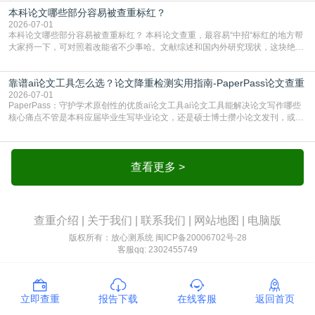
独占一行，每条文献用[1][2]方括号编号、与正文一一对应，著录项符合GB/T
本科论文哪些部分容易被查重标红？
7714（作者、题名、刊名、年、卷期、页码齐全，标点用半角）；查重系统识别
成功后通常把这段标为引用，
2026-07-01
本科论文哪些部分容易被查重标红？ 本科论文查重，最容易“中招“标红的地方帮
大家捋一下，可对照着改能省不少事哈。文献综述和国内外研究现状，这块绝对
的重灾区。你介绍前人研究了啥、某个理论是谁提的，课本和往届论文里都有近
乎一模一样的话，你要是直接复制百度百科、教材或别人写好的综述段落，系统
靠谱ai论文工具怎么选？论文降重检测实用指南-PaperPass论文查重
一抓一个准，整段飘红。研究背景、意义和方法描述也是不可避免，比如“本文采
用问卷调查法““运用SPSS软件进行数据分
2026-07-01
PaperPass：守护学术原创性的优质ai论文工具ai论文工具能解决论文写作哪些
核心痛点不管是本科应届毕业生写毕业论文，还是硕士博士攒小论文发刊，或是
科研人员整理课题成果，都绕不开重复率核查、内容优化这两大难关。以前全靠
自己逐句读逐句改，熬好几个大夜不说，还经常改不到点上，交上去才发现重复
率超标，再返工太折腾。现在有了成熟的ai论文工具，这些痛点基本都能高效解
决。靠谱的ai论文工具，不止能帮你梳
查看更多 >
查重介绍
|
关于我们
|
联系我们
|
网站地图
|
电脑版
版权所有：放心测系统
闽ICP备20006702号-28
客服qq: 2302455749
立即查重
报告下载
在线客服
返回首页