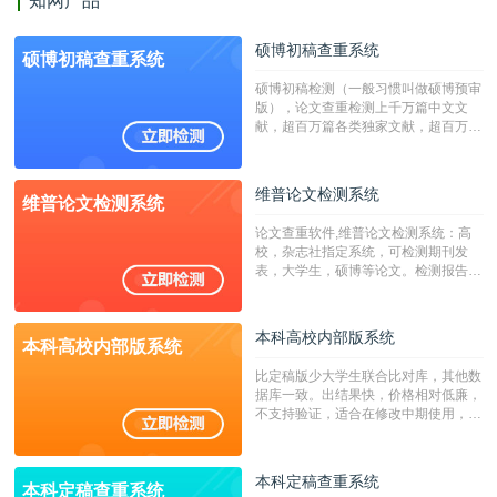
知网产品
硕博初稿查重系统
硕博初稿查重系统
硕博初稿检测（一般习惯叫做硕博预审
版），论文查重检测上千万篇中文文
献，超百万篇各类独家文献，超百万港
澳台地区学术文献过千万篇英文文献资
源，数亿个中英文互联网资源是全国高
校用来检测硕博论文的系统，检测范围
维普论文检测系统
维普论文检测系统
广，数据来源真实，检测算法合理!本
系统含有（学术库与源码库）。（限制
论文查重软件,维普论文检测系统：高
字符数30万）
校，杂志社指定系统，可检测期刊发
表，大学生，硕博等论文。检测报告支
持PDF、网页格式，性价比高！
本科高校内部版系统
本科高校内部版系统
比定稿版少大学生联合比对库，其他数
据库一致。出结果快，价格相对低廉，
不支持验证，适合在修改中期使用，定
稿推荐PMLC。——不支持验证！！！
本科定稿查重系统
本科定稿查重系统