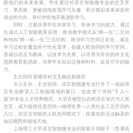
眼他们的未来发展。学生通过对语言智能微专业的交叉学
习，更高效、更敏锐地发现学习兴趣，初步规划未来深造和
就业的方向，有针对性地开展进阶学习。
同时，注重培养学生跨界学习、终身学习的能力。通过
生成式人工智能教育应用，推动教学模式从“师—生”二元结
构转向“师—机—生”三元结构，推动学习空间泛在化，满足
学习过程全覆盖的个性化需求，创建人机协同的学习空间，
形成以语言为载体、以技术为支撑、以培养为导向的跨文化
思辨教育新思路，培养学生知识迁移和时时、处处可学的能
力。
主次协同 探索学科交叉融合新路径
大小互补，主次协同。语言智能微专业打开了一扇由语
言专业瞭望人工智能领域的窗口，也改变了传统“千人一
面”的专业人才培养模式。大语言模型以自然语言形式与人类
交互，成为链接信息空间—物理世界—人类社会三元空间的
入口，在语言智能的人机协同模式下，探索先前无法触及的
知识视野和领域天地。
上海理工大学语言智能微专业的探索不局限于《普通高