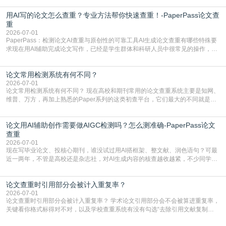
实际情况和大家想的不太一样。AI训练依赖海量公开学术文献、网络内容，生成
用AI写的论文怎么查重？专业方法帮你快速查重！-PaperPass论文查
内容本质是按照语义概率拼接已有内容，很容易和已发布的作品撞重复，甚至会
直接引用整段已有内容，所以查重率偏高是
重
2026-07-01
PaperPass：检测论文AI查重与原创性的可靠工具AI生成论文查重有哪些特殊要
求现在用AI辅助完成论文写作，已经是学生群体和科研人员中很常见的操作，不
管是搭建论文框架、梳理研究逻辑还是润色语言，不少人都会借助AI提高效率。
但很多人忽略了，AI生成的内容天生带有重复风险——训练AI的数据集本身就包
论文常用检测系统有何不同？
含大量已公开的学术内容、网络原创内容，AI输出内容时很容易无意识拼接出重
复片
2026-07-01
论文常用检测系统有何不同？ 现在高校和期刊常用的论文查重系统主要是知网、
维普、万方，再加上熟悉的Paper系列的这类初查平台，它们最大的不同就是数
据库大小、算法严格度和适用场景，弄明白区别你就不会乱花冤枉钱也不会被初
查数值误导。知网（CNKI）是学校定稿检测的绝对主流。本科用PMLC，含大学
论文用AI辅助创作需要做AIGC检测吗？怎么测准确-PaperPass论文
生联合比对库，能比历届学长论文，硕博用VIP/TMLC，含学术论文联合比对
库，期刊投稿用AMLMC/SML
查重
2026-07-01
现在写毕业论文、投核心期刊，谁没试过用AI搭框架、整文献、润色语句？可最
近一两年，不管是高校还是杂志社，对AI生成内容的核查越收越紧，不少同学投
出去的文章直接因为AIGC占比过高被打回，还有人毕设差点因为这个过不了，
真的太亏。提前做AIGC检测，已经成了很多过来人交稿前必做的一步。为什么
论文查重时引用部分会被计入重复率？
AIGC检测成了论文答辩投稿前的必备项？可能还有不少人觉得，我就用AI搭了个
框架，内容都是自己写的，至于做AIG
2026-07-01
论文查重时引用部分会被计入重复率？ 学术论文引用部分会不会被算进重复率，
关键看你格式标得对不对，以及学校查重系统有没有勾选“去除引用文献复制
比”。如果格式完全规范，如正文引用句尾紧跟半角上标[1]，文末“参考文献”四字