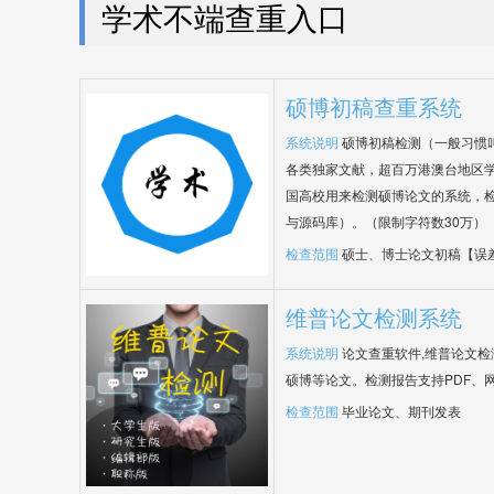
学术不端查重入口
硕博初稿查重系统
系统说明
硕博初稿检测（一般习惯
各类独家文献，超百万港澳台地区
国高校用来检测硕博论文的系统，检
与源码库）。（限制字符数30万）
检查范围
硕士、博士论文初稿【误
维普论文检测系统
系统说明
论文查重软件,维普论文
硕博等论文。检测报告支持PDF、
检查范围
毕业论文、期刊发表