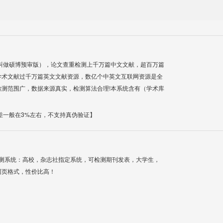
叫做硕博预审版），论文查重检测上千万篇中文文献，超百万篇
学术文献过千万篇英文文献资源，数亿个中英文互联网资源是全
测范围广，数据来源真实，检测算法合理!本系统含有（学术库
差一般在3%左右，不支持真伪验证】
检测系统：高校，杂志社指定系统，可检测期刊发表，大学生，
网页格式，性价比高！