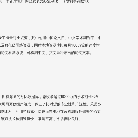
第一作者,才能排除已发表文献复制比。（限制字符数1万）
录了海量对比资源，其中包括中国论文库、中文学术期刊库、中
及数亿级网络资源，同时本地资源库以每月100万篇的速度增
的论文检测系统，可检测中文、英文两种语言的论文文本。
系统，拥有海量的对比数据库，总收录超过9000万的学术期刊和学
联网网页数据库组成，保证了比对源的专业性和广泛性。采用多
识别比对，利用指纹索引快速而精准地在云检测服务部署的论文
，该项技术检测速度快、准确率高，市场反映良好。