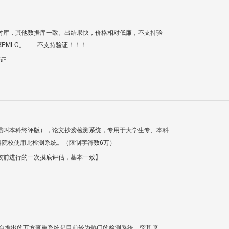
对库，其他数据库一致。出结果快，价格相对低廉，不支持验
PMLC。——不支持验证！！！
验证
惯叫本科终评版），论文抄袭检测系统，专用于大学生专、本科
科院校使用此检测系统。（限制字符数6万）
校前进行的一次摸底评估，基本一致】
平台推出的万方查重系统是目前较为热门的检测系统。究其原