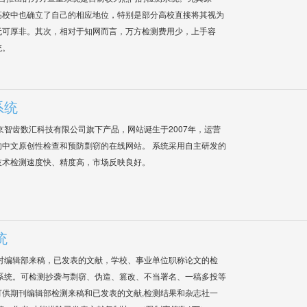
高校中也确立了自己的相应地位，特别是部分高校直接将其视为
无可厚非。其次，相对于知网而言，万方检测费用少，上手容
统。
系统
是北京智齿数汇科技有限公司旗下产品，网站诞生于2007年，运营
中文原创性检查和预防剽窃的在线网站。 系统采用自主研发的
技术检测速度快、精度高，市场反映良好。
统
对编辑部来稿，已发表的文献，学校、事业单位职称论文的检
系统。可检测抄袭与剽窃、伪造、篡改、不当署名、一稿多投等
供期刊编辑部检测来稿和已发表的文献,检测结果和杂志社一