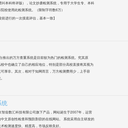
惯叫本科终评版），论文抄袭检测系统，专用于大学生专、本科
科院校使用此检测系统。（限制字符数6万）
校前进行的一次摸底评估，基本一致】
平台推出的万方查重系统是目前较为热门的检测系统。究其原
高校中也确立了自己的相应地位，特别是部分高校直接将其视为
无可厚非。其次，相对于知网而言，万方检测费用少，上手容
统。
系统
是北京智齿数汇科技有限公司旗下产品，网站诞生于2007年，运营
中文原创性检查和预防剽窃的在线网站。 系统采用自主研发的
技术检测速度快、精度高，市场反映良好。