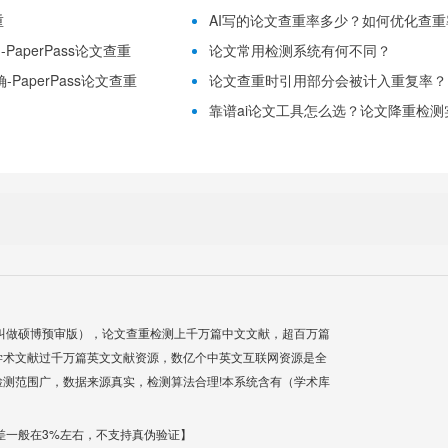
重
AI写的论文查重率多少？如何优化查重率？
aperPass论文查重
论文常用检测系统有何不同？
PaperPass论文查重
论文查重时引用部分会被计入重复率？
靠谱ai论文工具怎么选？论文降重检测实用
叫做硕博预审版），论文查重检测上千万篇中文文献，超百万篇
学术文献过千万篇英文文献资源，数亿个中英文互联网资源是全
测范围广，数据来源真实，检测算法合理!本系统含有（学术库
差一般在3%左右，不支持真伪验证】