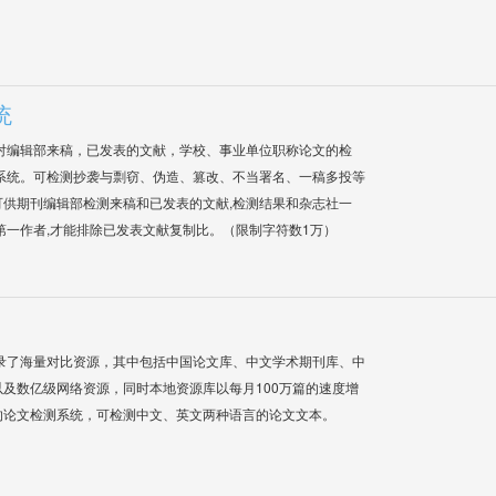
统
对编辑部来稿，已发表的文献，学校、事业单位职称论文的检
系统。可检测抄袭与剽窃、伪造、篡改、不当署名、一稿多投等
供期刊编辑部检测来稿和已发表的文献,检测结果和杂志社一
第一作者,才能排除已发表文献复制比。（限制字符数1万）
录了海量对比资源，其中包括中国论文库、中文学术期刊库、中
及数亿级网络资源，同时本地资源库以每月100万篇的速度增
的论文检测系统，可检测中文、英文两种语言的论文文本。