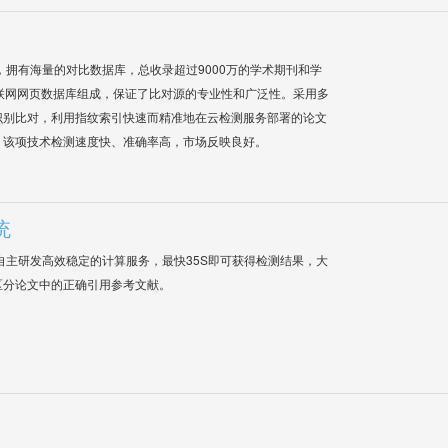
系统，拥有海量的对比数据库，总收录超过9000万的学术期刊和学
联网网页数据库组成，保证了比对源的专业性和广泛性。采用多
识别比对，利用指纹索引快速而精准地在云检测服务部署的论文
，该项技术检测速度快、准确率高，市场反映良好。
统
自主研发高效稳定的计算服务，最快35S即可获得检测结果，大
区分论文中的正确引用参考文献。