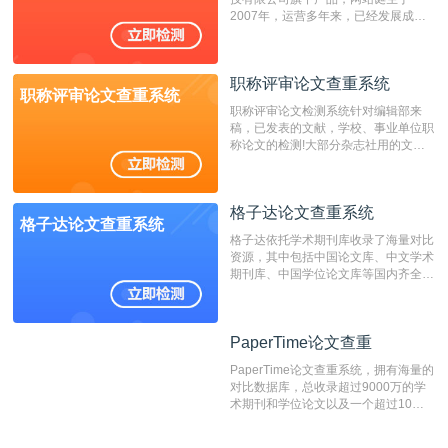
2007年，运营多年来，已经发展成为
国内可信赖的中文原创性检查和预防剽
窃的在线网站。 系统采用自主研发的
动态指纹越级扫描检测技术，该项技术
职称评审论文查重系统
检测速度快、精度高，市场反映良好。
职称评审论文查重系统
职称评审论文检测系统针对编辑部来
稿，已发表的文献，学校、事业单位职
称论文的检测!大部分杂志社用的文献
抄袭检测系统。可检测抄袭与剽窃、伪
造、篡改、不当署名、一稿多投等学术
不端文献，学术不端论文查重可供期刊
格子达论文查重系统
编辑部检测来稿和已发表的文献,检测
格子达论文查重系统
结果和杂志社一致,已发表过的文章检
格子达依托学术期刊库收录了海量对比
测时注意填写第一作者,才能排除已发
资源，其中包括中国论文库、中文学术
表文献复制比。（限制字符数1万）
期刊库、中国学位论文库等国内齐全的
论文库以及数亿级网络资源，同时本地
资源库以每月100万篇的速度增加，是
目前中文文献资源涵盖全面的论文检测
PaperTime论文查重
PaperTime论文查重
系统，可检测中文、英文两种语言的论
文文本。
PaperTime论文查重系统，拥有海量的
对比数据库，总收录超过9000万的学
术期刊和学位论文以及一个超过10亿
数量的互联网网页数据库组成，保证了
比对源的专业性和广泛性。采用多级指