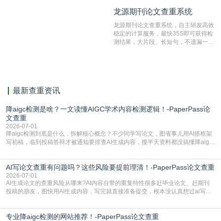
纹对比技术结合深度语义发掘识别比
龙源期刊论文查重系统
龙源期刊论文查重系统
对，利用指纹索引快速而精准地在云检
测服务部署的论文数据资源库中找到所
龙源期刊论文查重系统，自主研发高效
有相似的片段，该项技术检测速度快、
稳定的计算服务，最快35S即可获得检
准确率高，市场反映良好。
测结果，大片段、长短句，不遗漏一处
相似，区分论文中的正确引用参考文
献。
最新查重资讯
降aigc检测是啥？一文读懂AIGC学术内容检测逻辑！-PaperPass论
文查重
2026-07-01
降aigc检测到底是什么，拆解核心概念？不少同学写论文，图省事儿用AI搭框架
写初稿，临到投稿答辩才被通知要排查AI生成内容，搜半天资料都没搞懂降aigc
检测是啥，还容易把它和普通论文查重混为一谈，最后踩了坑，耽误了进度。哪
怕是已经入行的科研人员，不少人也搞不清降aigc检测是啥，对相关要求摸不
AI写论文查重有问题吗？这些风险要提前理清！-PaperPass论文查重
准。其实，降aigc检测是伴随AIGC工具在学术领域普及诞生的新需求，核心是为
了满足现在高校、期刊对AI生
2026-07-01
AI生成论文的查重风险从哪来?AI内容自带的重复特性很多赶毕业论文、赶期刊
投稿的朋友，图快用AI生成内容，写完就直接准备提交，根本没认真想过ai写论
文查重有问题吗这个问题，直到出了问题才追悔莫及。其实AI生成内容本身，就
自带不可忽视的查重风险。AI训练依赖海量公开的文本数据，生成内容本质是基
专业降aigc检测的网站推荐！-PaperPass论文查重
于训练数据的概率拼接，不是从零开始的原创创作。生成过程中，很容易复用已