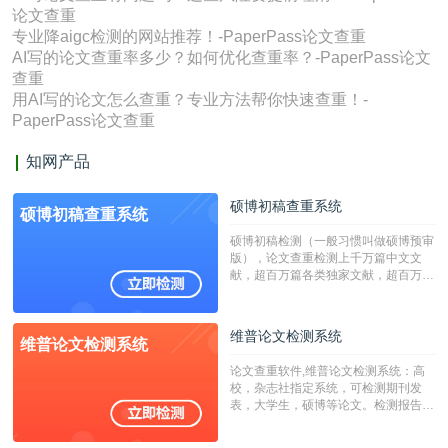
论文查重
专业降aigc检测的网站推荐！-PaperPass论文查重
AI写的论文查重率多少？如何优化查重率？-PaperPass论文
查重
用AI写的论文怎么查重？专业方法帮你快速查重！-
PaperPass论文查重
知网产品
硕博初稿查重系统
硕博初稿查重系统
硕博初稿检测（一般习惯叫做硕博预审
版），论文查重检测上千万篇中文文
献，超百万篇各类独家文献，超百万港
澳台地区学术文献过千万篇英文文献资
源，数亿个中英文互联网资源是全国高
校用来检测硕博论文的系统，检测范围
维普论文检测系统
维普论文检测系统
广，数据来源真实，检测算法合理!本
系统含有（学术库与源码库）。（限制
论文查重软件,维普论文检测系统：高
字符数30万）
校，杂志社指定系统，可检测期刊发
表，大学生，硕博等论文。检测报告支
持PDF、网页格式，性价比高！