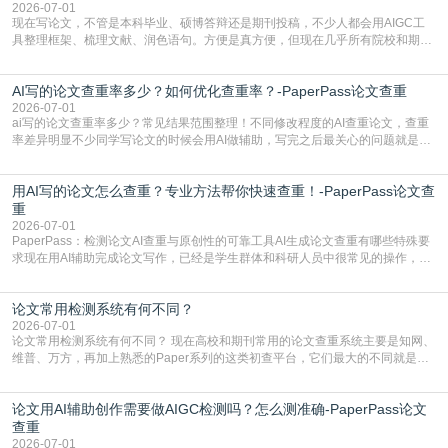
有的高频公共表述，甚至直接拼接已经公开
2026-07-01
现在写论文，不管是本科毕业、硕博答辩还是期刊投稿，不少人都会用AIGC工
具整理框架、梳理文献、润色语句。方便是真方便，但现在几乎所有院校和期刊
都要求排查论文中的AIGC生成内容，不符合规范的直接打回修改。自己瞎改三
五遍还是过不了预检测的大有人在，这时候，找到靠谱的降AIGC检测率的网
AI写的论文查重率多少？如何优化查重率？-PaperPass论文查重
站，就能少走好多弯路。PaperPass：守护学术原创性的智能伙伴AIGC生成内
容的学术合规痛点去年帮一个本科师弟改
2026-07-01
ai写的论文查重率多少？常见结果范围整理！不同修改程度的AI查重论文，查重
率差异明显不少同学写论文的时候会用AI做辅助，写完之后最关心的问题就是ai
写的论文查重率多少。很多人误以为AI生成的内容都是全新的，不会出现重复，
实际情况和大家想的不太一样。AI训练依赖海量公开学术文献、网络内容，生成
用AI写的论文怎么查重？专业方法帮你快速查重！-PaperPass论文查
内容本质是按照语义概率拼接已有内容，很容易和已发布的作品撞重复，甚至会
直接引用整段已有内容，所以查重率偏高是
重
2026-07-01
PaperPass：检测论文AI查重与原创性的可靠工具AI生成论文查重有哪些特殊要
求现在用AI辅助完成论文写作，已经是学生群体和科研人员中很常见的操作，不
管是搭建论文框架、梳理研究逻辑还是润色语言，不少人都会借助AI提高效率。
但很多人忽略了，AI生成的内容天生带有重复风险——训练AI的数据集本身就包
论文常用检测系统有何不同？
含大量已公开的学术内容、网络原创内容，AI输出内容时很容易无意识拼接出重
复片
2026-07-01
论文常用检测系统有何不同？ 现在高校和期刊常用的论文查重系统主要是知网、
维普、万方，再加上熟悉的Paper系列的这类初查平台，它们最大的不同就是数
据库大小、算法严格度和适用场景，弄明白区别你就不会乱花冤枉钱也不会被初
查数值误导。知网（CNKI）是学校定稿检测的绝对主流。本科用PMLC，含大学
论文用AI辅助创作需要做AIGC检测吗？怎么测准确-PaperPass论文
生联合比对库，能比历届学长论文，硕博用VIP/TMLC，含学术论文联合比对
库，期刊投稿用AMLMC/SML
查重
2026-07-01