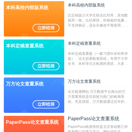
本科高校内部版系统
本科高校内部版系统
比定稿版少大学生联合比对库，其他数
据库一致。出结果快，价格相对低廉，
不支持验证，适合在修改中期使用，定
稿推荐PMLC。——不支持验证！！！
本科定稿查重系统
本科定稿查重系统
本科定稿查重版（一般习惯叫本科终评
版），论文抄袭检测系统，专用于大学
生专、本科等论文检测的系统，大多数
专、本科院校使用此检测系统。（限制
字符数6万）
万方论文查重系统
万方论文查重系统
论文检测网站,万方数据平台推出的万
方查重系统是目前较为热门的检测系
统。究其原因，万方数据通过近年的发
展，在高校中也确立了自己的相应地
位，特别是部分高校直接将其视为毕业
检测系统，其真实性和权威性无可厚
PaperPass论文查重系统
PaperPass论文查重系统
非。其次，相对于知网而言，万方检测
PaperPass检测系统是北京智齿数汇科
费用少，上手容易，是学生初次论文查
技有限公司旗下产品，网站诞生于
重的推荐系统。