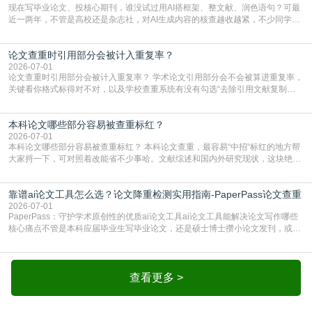
现在写毕业论文、投核心期刊，谁没试过用AI搭框架、整文献、润色语句？可最
近一两年，不管是高校还是杂志社，对AI生成内容的核查越收越紧，不少同学投
出去的文章直接因为AIGC占比过高被打回，还有人毕设差点因为这个过不了，
真的太亏。提前做AIGC检测，已经成了很多过来人交稿前必做的一步。为什么
论文查重时引用部分会被计入重复率？
AIGC检测成了论文答辩投稿前的必备项？可能还有不少人觉得，我就用AI搭了个
框架，内容都是自己写的，至于做AIG
2026-07-01
论文查重时引用部分会被计入重复率？ 学术论文引用部分会不会被算进重复率，
关键看你格式标得对不对，以及学校查重系统有没有勾选“去除引用文献复制
比”。如果格式完全规范，如正文引用句尾紧跟半角上标[1]，文末“参考文献”四字
独占一行，每条文献用[1][2]方括号编号、与正文一一对应，著录项符合GB/T
本科论文哪些部分容易被查重标红？
7714（作者、题名、刊名、年、卷期、页码齐全，标点用半角）；查重系统识别
成功后通常把这段标为引用，
2026-07-01
本科论文哪些部分容易被查重标红？ 本科论文查重，最容易“中招“标红的地方帮
大家捋一下，可对照着改能省不少事哈。文献综述和国内外研究现状，这块绝对
的重灾区。你介绍前人研究了啥、某个理论是谁提的，课本和往届论文里都有近
乎一模一样的话，你要是直接复制百度百科、教材或别人写好的综述段落，系统
靠谱ai论文工具怎么选？论文降重检测实用指南-PaperPass论文查重
一抓一个准，整段飘红。研究背景、意义和方法描述也是不可避免，比如“本文采
用问卷调查法““运用SPSS软件进行数据分
2026-07-01
PaperPass：守护学术原创性的优质ai论文工具ai论文工具能解决论文写作哪些
核心痛点不管是本科应届毕业生写毕业论文，还是硕士博士攒小论文发刊，或是
科研人员整理课题成果，都绕不开重复率核查、内容优化这两大难关。以前全靠
自己逐句读逐句改，熬好几个大夜不说，还经常改不到点上，交上去才发现重复
率超标，再返工太折腾。现在有了成熟的ai论文工具，这些痛点基本都能高效解
决。靠谱的ai论文工具，不止能帮你梳
查看更多 >