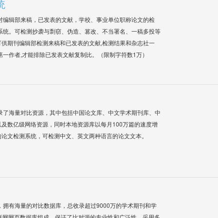
统
对编辑部来稿，已发表的文献，学校、事业单位职称论文的检
系统。可检测抄袭与剽窃、伪造、篡改、不当署名、一稿多投等
供期刊编辑部检测来稿和已发表的文献,检测结果和杂志社一
第一作者,才能排除已发表文献复制比。（限制字符数1万）
录了海量对比资源，其中包括中国论文库、中文学术期刊库、中
及数亿级网络资源，同时本地资源库以每月100万篇的速度增
的论文检测系统，可检测中文、英文两种语言的论文文本。
系统，拥有海量的对比数据库，总收录超过9000万的学术期刊和学
联网网页数据库组成，保证了比对源的专业性和广泛性。采用多