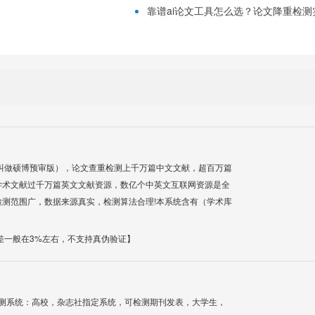
靠谱ai论文工具怎么选？论文降重检测实用
叫做硕博预审版），论文查重检测上千万篇中文文献，超百万篇
学术文献过千万篇英文文献资源，数亿个中英文互联网资源是全
测范围广，数据来源真实，检测算法合理!本系统含有（学术库
差一般在3%左右，不支持真伪验证】
检测系统：高校，杂志社指定系统，可检测期刊发表，大学生，