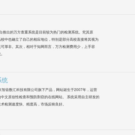
平台推出的万方查重系统是目前较为热门的检测系统。究其原
高校中也确立了自己的相应地位，特别是部分高校直接将其视为
无可厚非。其次，相对于知网而言，万方检测费用少，上手容
统。
系统
是北京智齿数汇科技有限公司旗下产品，网站诞生于2007年，运营
中文原创性检查和预防剽窃的在线网站。 系统采用自主研发的
技术检测速度快、精度高，市场反映良好。