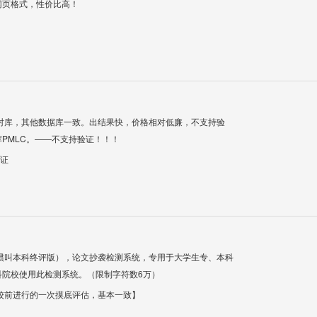
网页格式，性价比高！
对库，其他数据库一致。出结果快，价格相对低廉，不支持验
PMLC。——不支持验证！！！
验证
惯叫本科终评版），论文抄袭检测系统，专用于大学生专、本科
科院校使用此检测系统。（限制字符数6万）
校前进行的一次摸底评估，基本一致】