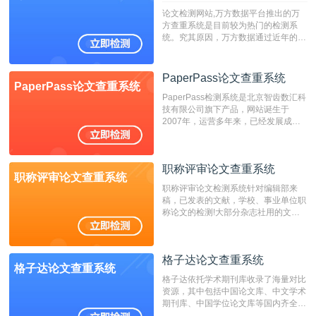
论文检测网站,万方数据平台推出的万
方查重系统是目前较为热门的检测系
统。究其原因，万方数据通过近年的发
展，在高校中也确立了自己的相应地
位，特别是部分高校直接将其视为毕业
检测系统，其真实性和权威性无可厚
PaperPass论文查重系统
PaperPass论文查重系统
非。其次，相对于知网而言，万方检测
PaperPass检测系统是北京智齿数汇科
费用少，上手容易，是学生初次论文查
技有限公司旗下产品，网站诞生于
重的推荐系统。
2007年，运营多年来，已经发展成为
国内可信赖的中文原创性检查和预防剽
窃的在线网站。 系统采用自主研发的
动态指纹越级扫描检测技术，该项技术
职称评审论文查重系统
检测速度快、精度高，市场反映良好。
职称评审论文查重系统
职称评审论文检测系统针对编辑部来
稿，已发表的文献，学校、事业单位职
称论文的检测!大部分杂志社用的文献
抄袭检测系统。可检测抄袭与剽窃、伪
造、篡改、不当署名、一稿多投等学术
不端文献，学术不端论文查重可供期刊
格子达论文查重系统
编辑部检测来稿和已发表的文献,检测
格子达论文查重系统
结果和杂志社一致,已发表过的文章检
格子达依托学术期刊库收录了海量对比
测时注意填写第一作者,才能排除已发
资源，其中包括中国论文库、中文学术
表文献复制比。（限制字符数1万）
期刊库、中国学位论文库等国内齐全的
论文库以及数亿级网络资源，同时本地