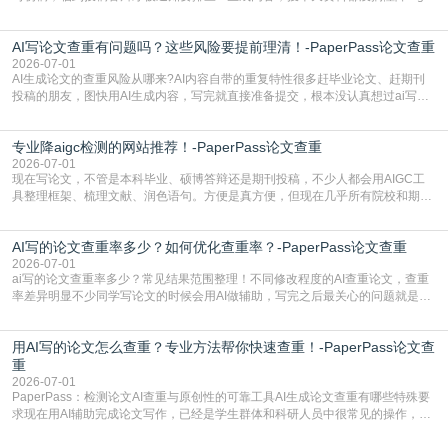
检测是啥，还容易把它和普通论文查重混为一谈，最后踩了坑，耽误了进度。哪
怕是已经入行的科研人员，不少人也搞不清降aigc检测是啥，对相关要求摸不
AI写论文查重有问题吗？这些风险要提前理清！-PaperPass论文查重
准。其实，降aigc检测是伴随AIGC工具在学术领域普及诞生的新需求，核心是为
了满足现在高校、期刊对AI生
2026-07-01
AI生成论文的查重风险从哪来?AI内容自带的重复特性很多赶毕业论文、赶期刊
投稿的朋友，图快用AI生成内容，写完就直接准备提交，根本没认真想过ai写论
文查重有问题吗这个问题，直到出了问题才追悔莫及。其实AI生成内容本身，就
自带不可忽视的查重风险。AI训练依赖海量公开的文本数据，生成内容本质是基
专业降aigc检测的网站推荐！-PaperPass论文查重
于训练数据的概率拼接，不是从零开始的原创创作。生成过程中，很容易复用已
有的高频公共表述，甚至直接拼接已经公开
2026-07-01
现在写论文，不管是本科毕业、硕博答辩还是期刊投稿，不少人都会用AIGC工
具整理框架、梳理文献、润色语句。方便是真方便，但现在几乎所有院校和期刊
都要求排查论文中的AIGC生成内容，不符合规范的直接打回修改。自己瞎改三
五遍还是过不了预检测的大有人在，这时候，找到靠谱的降AIGC检测率的网
AI写的论文查重率多少？如何优化查重率？-PaperPass论文查重
站，就能少走好多弯路。PaperPass：守护学术原创性的智能伙伴AIGC生成内
容的学术合规痛点去年帮一个本科师弟改
2026-07-01
ai写的论文查重率多少？常见结果范围整理！不同修改程度的AI查重论文，查重
率差异明显不少同学写论文的时候会用AI做辅助，写完之后最关心的问题就是ai
写的论文查重率多少。很多人误以为AI生成的内容都是全新的，不会出现重复，
实际情况和大家想的不太一样。AI训练依赖海量公开学术文献、网络内容，生成
用AI写的论文怎么查重？专业方法帮你快速查重！-PaperPass论文查
内容本质是按照语义概率拼接已有内容，很容易和已发布的作品撞重复，甚至会
直接引用整段已有内容，所以查重率偏高是
重
2026-07-01
PaperPass：检测论文AI查重与原创性的可靠工具AI生成论文查重有哪些特殊要
求现在用AI辅助完成论文写作，已经是学生群体和科研人员中很常见的操作，不
管是搭建论文框架、梳理研究逻辑还是润色语言，不少人都会借助AI提高效率。
但很多人忽略了，AI生成的内容天生带有重复风险——训练AI的数据集本身就包