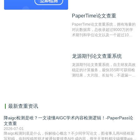
资源库以每月100万篇的速度增加，是
目前中文文献资源涵盖全面的论文检测
PaperTime论文查重
PaperTime论文查重
系统，可检测中文、英文两种语言的论
文文本。
PaperTime论文查重系统，拥有海量的
对比数据库，总收录超过9000万的学
术期刊和学位论文以及一个超过10亿
数量的互联网网页数据库组成，保证了
比对源的专业性和广泛性。采用多级指
纹对比技术结合深度语义发掘识别比
龙源期刊论文查重系统
龙源期刊论文查重系统
对，利用指纹索引快速而精准地在云检
测服务部署的论文数据资源库中找到所
龙源期刊论文查重系统，自主研发高效
有相似的片段，该项技术检测速度快、
稳定的计算服务，最快35S即可获得检
准确率高，市场反映良好。
测结果，大片段、长短句，不遗漏一处
相似，区分论文中的正确引用参考文
献。
最新查重资讯
降aigc检测是啥？一文读懂AIGC学术内容检测逻辑！-PaperPass论
文查重
2026-07-01
降aigc检测到底是什么，拆解核心概念？不少同学写论文，图省事儿用AI搭框架
写初稿，临到投稿答辩才被通知要排查AI生成内容，搜半天资料都没搞懂降aigc