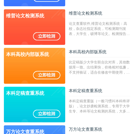
澳台地区学术文献过千万篇英文文献资
源，数亿个中英文互联网资源是全国高
校用来检测硕博论文的系统，检测范围
维普论文检测系统
维普论文检测系统
广，数据来源真实，检测算法合理!本
系统含有（学术库与源码库）。（限制
论文查重软件,维普论文检测系统：高
字符数30万）
校，杂志社指定系统，可检测期刊发
表，大学生，硕博等论文。检测报告支
持PDF、网页格式，性价比高！
本科高校内部版系统
本科高校内部版系统
比定稿版少大学生联合比对库，其他数
据库一致。出结果快，价格相对低廉，
不支持验证，适合在修改中期使用，定
稿推荐PMLC。——不支持验证！！！
本科定稿查重系统
本科定稿查重系统
本科定稿查重版（一般习惯叫本科终评
版），论文抄袭检测系统，专用于大学
生专、本科等论文检测的系统，大多数
专、本科院校使用此检测系统。（限制
字符数6万）
万方论文查重系统
万方论文查重系统