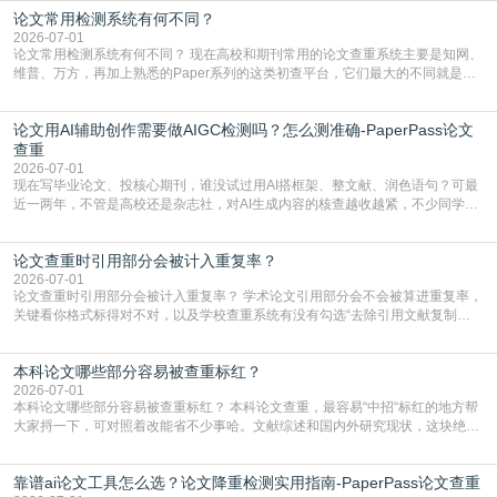
论文常用检测系统有何不同？
含大量已公开的学术内容、网络原创内容，AI输出内容时很容易无意识拼接出重
复片
2026-07-01
论文常用检测系统有何不同？ 现在高校和期刊常用的论文查重系统主要是知网、
维普、万方，再加上熟悉的Paper系列的这类初查平台，它们最大的不同就是数
据库大小、算法严格度和适用场景，弄明白区别你就不会乱花冤枉钱也不会被初
查数值误导。知网（CNKI）是学校定稿检测的绝对主流。本科用PMLC，含大学
论文用AI辅助创作需要做AIGC检测吗？怎么测准确-PaperPass论文
生联合比对库，能比历届学长论文，硕博用VIP/TMLC，含学术论文联合比对
库，期刊投稿用AMLMC/SML
查重
2026-07-01
现在写毕业论文、投核心期刊，谁没试过用AI搭框架、整文献、润色语句？可最
近一两年，不管是高校还是杂志社，对AI生成内容的核查越收越紧，不少同学投
出去的文章直接因为AIGC占比过高被打回，还有人毕设差点因为这个过不了，
真的太亏。提前做AIGC检测，已经成了很多过来人交稿前必做的一步。为什么
论文查重时引用部分会被计入重复率？
AIGC检测成了论文答辩投稿前的必备项？可能还有不少人觉得，我就用AI搭了个
框架，内容都是自己写的，至于做AIG
2026-07-01
论文查重时引用部分会被计入重复率？ 学术论文引用部分会不会被算进重复率，
关键看你格式标得对不对，以及学校查重系统有没有勾选“去除引用文献复制
比”。如果格式完全规范，如正文引用句尾紧跟半角上标[1]，文末“参考文献”四字
独占一行，每条文献用[1][2]方括号编号、与正文一一对应，著录项符合GB/T
本科论文哪些部分容易被查重标红？
7714（作者、题名、刊名、年、卷期、页码齐全，标点用半角）；查重系统识别
成功后通常把这段标为引用，
2026-07-01
本科论文哪些部分容易被查重标红？ 本科论文查重，最容易“中招“标红的地方帮
大家捋一下，可对照着改能省不少事哈。文献综述和国内外研究现状，这块绝对
的重灾区。你介绍前人研究了啥、某个理论是谁提的，课本和往届论文里都有近
乎一模一样的话，你要是直接复制百度百科、教材或别人写好的综述段落，系统
靠谱ai论文工具怎么选？论文降重检测实用指南-PaperPass论文查重
一抓一个准，整段飘红。研究背景、意义和方法描述也是不可避免，比如“本文采