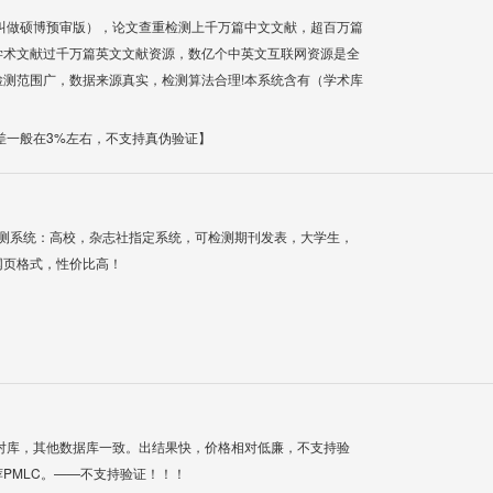
叫做硕博预审版），论文查重检测上千万篇中文文献，超百万篇
学术文献过千万篇英文文献资源，数亿个中英文互联网资源是全
测范围广，数据来源真实，检测算法合理!本系统含有（学术库
差一般在3%左右，不支持真伪验证】
检测系统：高校，杂志社指定系统，可检测期刊发表，大学生，
网页格式，性价比高！
对库，其他数据库一致。出结果快，价格相对低廉，不支持验
PMLC。——不支持验证！！！