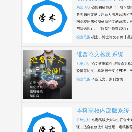
系统说明
硕博初稿检测（一般习惯
各类独家文献，超百万港澳台地区
国高校用来检测硕博论文的系统，检
与源码库）。（限制字符数30万）
检查范围
硕士、博士论文初稿【误
维普论文检测系统
系统说明
论文查重软件,维普论文
硕博等论文。检测报告支持PDF、
检查范围
毕业论文、期刊发表
本科高校内部版系统
系统说明
比定稿版少大学生联合比
证，适合在修改中期使用，定稿推荐