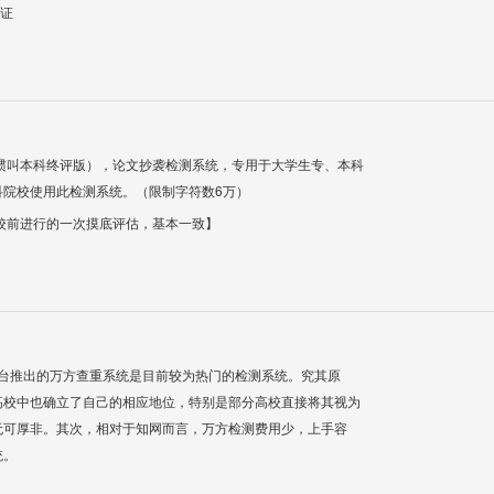
验证
惯叫本科终评版），论文抄袭检测系统，专用于大学生专、本科
科院校使用此检测系统。（限制字符数6万）
校前进行的一次摸底评估，基本一致】
平台推出的万方查重系统是目前较为热门的检测系统。究其原
高校中也确立了自己的相应地位，特别是部分高校直接将其视为
无可厚非。其次，相对于知网而言，万方检测费用少，上手容
统。