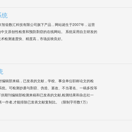
系统
是北京智齿数汇科技有限公司旗下产品，网站诞生于2007年，运营
中文原创性检查和预防剽窃的在线网站。 系统采用自主研发的
技术检测速度快、精度高，市场反映良好。
统
对编辑部来稿，已发表的文献，学校、事业单位职称论文的检
系统。可检测抄袭与剽窃、伪造、篡改、不当署名、一稿多投等
供期刊编辑部检测来稿和已发表的文献,检测结果和杂志社一
第一作者,才能排除已发表文献复制比。（限制字符数1万）