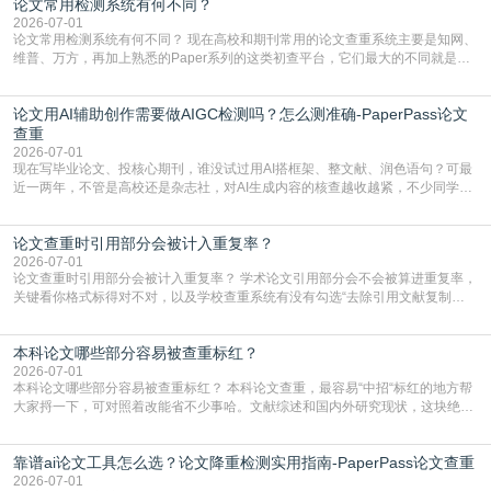
论文常用检测系统有何不同？
含大量已公开的学术内容、网络原创内容，AI输出内容时很容易无意识拼接出重
复片
2026-07-01
论文常用检测系统有何不同？ 现在高校和期刊常用的论文查重系统主要是知网、
维普、万方，再加上熟悉的Paper系列的这类初查平台，它们最大的不同就是数
据库大小、算法严格度和适用场景，弄明白区别你就不会乱花冤枉钱也不会被初
查数值误导。知网（CNKI）是学校定稿检测的绝对主流。本科用PMLC，含大学
论文用AI辅助创作需要做AIGC检测吗？怎么测准确-PaperPass论文
生联合比对库，能比历届学长论文，硕博用VIP/TMLC，含学术论文联合比对
库，期刊投稿用AMLMC/SML
查重
2026-07-01
现在写毕业论文、投核心期刊，谁没试过用AI搭框架、整文献、润色语句？可最
近一两年，不管是高校还是杂志社，对AI生成内容的核查越收越紧，不少同学投
出去的文章直接因为AIGC占比过高被打回，还有人毕设差点因为这个过不了，
真的太亏。提前做AIGC检测，已经成了很多过来人交稿前必做的一步。为什么
论文查重时引用部分会被计入重复率？
AIGC检测成了论文答辩投稿前的必备项？可能还有不少人觉得，我就用AI搭了个
框架，内容都是自己写的，至于做AIG
2026-07-01
论文查重时引用部分会被计入重复率？ 学术论文引用部分会不会被算进重复率，
关键看你格式标得对不对，以及学校查重系统有没有勾选“去除引用文献复制
比”。如果格式完全规范，如正文引用句尾紧跟半角上标[1]，文末“参考文献”四字
独占一行，每条文献用[1][2]方括号编号、与正文一一对应，著录项符合GB/T
本科论文哪些部分容易被查重标红？
7714（作者、题名、刊名、年、卷期、页码齐全，标点用半角）；查重系统识别
成功后通常把这段标为引用，
2026-07-01
本科论文哪些部分容易被查重标红？ 本科论文查重，最容易“中招“标红的地方帮
大家捋一下，可对照着改能省不少事哈。文献综述和国内外研究现状，这块绝对
的重灾区。你介绍前人研究了啥、某个理论是谁提的，课本和往届论文里都有近
乎一模一样的话，你要是直接复制百度百科、教材或别人写好的综述段落，系统
靠谱ai论文工具怎么选？论文降重检测实用指南-PaperPass论文查重
一抓一个准，整段飘红。研究背景、意义和方法描述也是不可避免，比如“本文采
用问卷调查法““运用SPSS软件进行数据分
2026-07-01