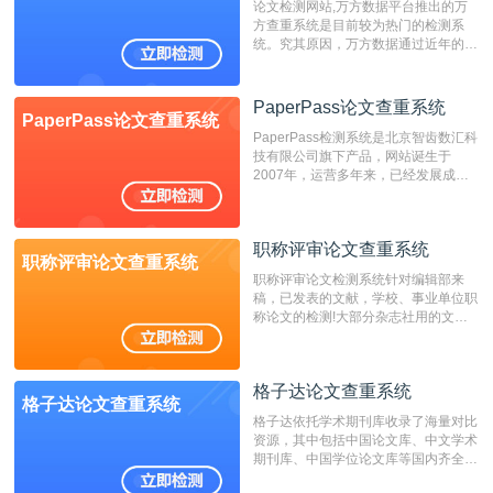
论文检测网站,万方数据平台推出的万
方查重系统是目前较为热门的检测系
统。究其原因，万方数据通过近年的发
展，在高校中也确立了自己的相应地
位，特别是部分高校直接将其视为毕业
检测系统，其真实性和权威性无可厚
PaperPass论文查重系统
PaperPass论文查重系统
非。其次，相对于知网而言，万方检测
PaperPass检测系统是北京智齿数汇科
费用少，上手容易，是学生初次论文查
技有限公司旗下产品，网站诞生于
重的推荐系统。
2007年，运营多年来，已经发展成为
国内可信赖的中文原创性检查和预防剽
窃的在线网站。 系统采用自主研发的
动态指纹越级扫描检测技术，该项技术
职称评审论文查重系统
检测速度快、精度高，市场反映良好。
职称评审论文查重系统
职称评审论文检测系统针对编辑部来
稿，已发表的文献，学校、事业单位职
称论文的检测!大部分杂志社用的文献
抄袭检测系统。可检测抄袭与剽窃、伪
造、篡改、不当署名、一稿多投等学术
不端文献，学术不端论文查重可供期刊
格子达论文查重系统
编辑部检测来稿和已发表的文献,检测
格子达论文查重系统
结果和杂志社一致,已发表过的文章检
格子达依托学术期刊库收录了海量对比
测时注意填写第一作者,才能排除已发
资源，其中包括中国论文库、中文学术
表文献复制比。（限制字符数1万）
期刊库、中国学位论文库等国内齐全的
论文库以及数亿级网络资源，同时本地