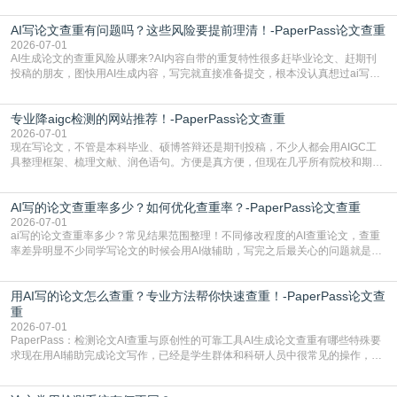
怕是已经入行的科研人员，不少人也搞不清降aigc检测是啥，对相关要求摸不
AI写论文查重有问题吗？这些风险要提前理清！-PaperPass论文查重
准。其实，降aigc检测是伴随AIGC工具在学术领域普及诞生的新需求，核心是为
了满足现在高校、期刊对AI生
2026-07-01
AI生成论文的查重风险从哪来?AI内容自带的重复特性很多赶毕业论文、赶期刊
投稿的朋友，图快用AI生成内容，写完就直接准备提交，根本没认真想过ai写论
文查重有问题吗这个问题，直到出了问题才追悔莫及。其实AI生成内容本身，就
自带不可忽视的查重风险。AI训练依赖海量公开的文本数据，生成内容本质是基
专业降aigc检测的网站推荐！-PaperPass论文查重
于训练数据的概率拼接，不是从零开始的原创创作。生成过程中，很容易复用已
有的高频公共表述，甚至直接拼接已经公开
2026-07-01
现在写论文，不管是本科毕业、硕博答辩还是期刊投稿，不少人都会用AIGC工
具整理框架、梳理文献、润色语句。方便是真方便，但现在几乎所有院校和期刊
都要求排查论文中的AIGC生成内容，不符合规范的直接打回修改。自己瞎改三
五遍还是过不了预检测的大有人在，这时候，找到靠谱的降AIGC检测率的网
AI写的论文查重率多少？如何优化查重率？-PaperPass论文查重
站，就能少走好多弯路。PaperPass：守护学术原创性的智能伙伴AIGC生成内
容的学术合规痛点去年帮一个本科师弟改
2026-07-01
ai写的论文查重率多少？常见结果范围整理！不同修改程度的AI查重论文，查重
率差异明显不少同学写论文的时候会用AI做辅助，写完之后最关心的问题就是ai
写的论文查重率多少。很多人误以为AI生成的内容都是全新的，不会出现重复，
实际情况和大家想的不太一样。AI训练依赖海量公开学术文献、网络内容，生成
用AI写的论文怎么查重？专业方法帮你快速查重！-PaperPass论文查
内容本质是按照语义概率拼接已有内容，很容易和已发布的作品撞重复，甚至会
直接引用整段已有内容，所以查重率偏高是
重
2026-07-01
PaperPass：检测论文AI查重与原创性的可靠工具AI生成论文查重有哪些特殊要
求现在用AI辅助完成论文写作，已经是学生群体和科研人员中很常见的操作，不
管是搭建论文框架、梳理研究逻辑还是润色语言，不少人都会借助AI提高效率。
但很多人忽略了，AI生成的内容天生带有重复风险——训练AI的数据集本身就包