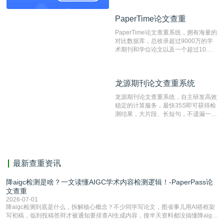
资源库以每月100万篇的速度增加，是
目前中文文献资源涵盖全面的论文检测
PaperTime论文查重
PaperTime论文查重
系统，可检测中文、英文两种语言的论
文文本。
PaperTime论文查重系统，拥有海量的
对比数据库，总收录超过9000万的学
术期刊和学位论文以及一个超过10亿
数量的互联网网页数据库组成，保证了
比对源的专业性和广泛性。采用多级指
纹对比技术结合深度语义发掘识别比
龙源期刊论文查重系统
龙源期刊论文查重系统
对，利用指纹索引快速而精准地在云检
测服务部署的论文数据资源库中找到所
龙源期刊论文查重系统，自主研发高效
有相似的片段，该项技术检测速度快、
稳定的计算服务，最快35S即可获得检
准确率高，市场反映良好。
测结果，大片段、长短句，不遗漏一处
相似，区分论文中的正确引用参考文
献。
最新查重资讯
降aigc检测是啥？一文读懂AIGC学术内容检测逻辑！-PaperPass论
文查重
2026-07-01
降aigc检测到底是什么，拆解核心概念？不少同学写论文，图省事儿用AI搭框架
写初稿，临到投稿答辩才被通知要排查AI生成内容，搜半天资料都没搞懂降aigc
检测是啥，还容易把它和普通论文查重混为一谈，最后踩了坑，耽误了进度。哪