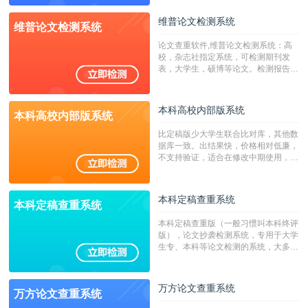
源，数亿个中英文互联网资源是全国高
校用来检测硕博论文的系统，检测范围
维普论文检测系统
维普论文检测系统
广，数据来源真实，检测算法合理!本
系统含有（学术库与源码库）。（限制
论文查重软件,维普论文检测系统：高
字符数30万）
校，杂志社指定系统，可检测期刊发
表，大学生，硕博等论文。检测报告支
持PDF、网页格式，性价比高！
本科高校内部版系统
本科高校内部版系统
比定稿版少大学生联合比对库，其他数
据库一致。出结果快，价格相对低廉，
不支持验证，适合在修改中期使用，定
稿推荐PMLC。——不支持验证！！！
本科定稿查重系统
本科定稿查重系统
本科定稿查重版（一般习惯叫本科终评
版），论文抄袭检测系统，专用于大学
生专、本科等论文检测的系统，大多数
专、本科院校使用此检测系统。（限制
字符数6万）
万方论文查重系统
万方论文查重系统