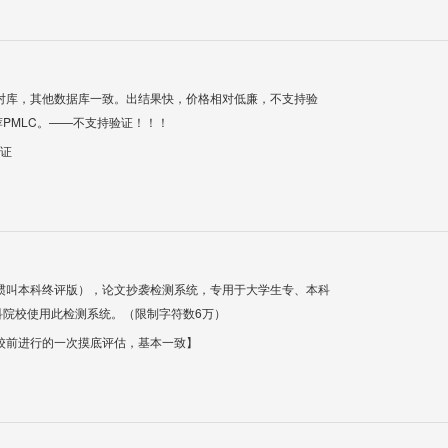
对库，其他数据库一致。出结果快，价格相对低廉，不支持验
PMLC。——不支持验证！！！
验证
惯叫本科终评版），论文抄袭检测系统，专用于大学生专、本科
科院校使用此检测系统。（限制字符数6万）
校前进行的一次摸底评估，基本一致】