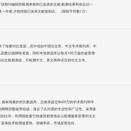
供期刊编辑部检测来稿和已发表的文献,检测结果和杂志社一
第一作者,才能排除已发表文献复制比。（限制字符数1万）
录了海量对比资源，其中包括中国论文库、中文学术期刊库、中
及数亿级网络资源，同时本地资源库以每月100万篇的速度增
的论文检测系统，可检测中文、英文两种语言的论文文本。
系统，拥有海量的对比数据库，总收录超过9000万的学术期刊和学
联网网页数据库组成，保证了比对源的专业性和广泛性。采用多
识别比对，利用指纹索引快速而精准地在云检测服务部署的论文
，该项技术检测速度快、准确率高，市场反映良好。