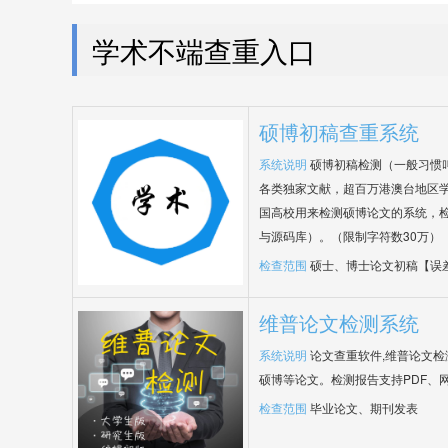
学术不端查重入口
硕博初稿查重系统
系统说明
硕博初稿检测（一般习惯
各类独家文献，超百万港澳台地区
国高校用来检测硕博论文的系统，检
与源码库）。（限制字符数30万）
检查范围
硕士、博士论文初稿【误
维普论文检测系统
系统说明
论文查重软件,维普论文
硕博等论文。检测报告支持PDF、
检查范围
毕业论文、期刊发表