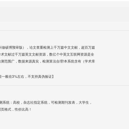
叫做硕博预审版），论文查重检测上千万篇中文文献，超百万篇
学术文献过千万篇英文文献资源，数亿个中英文互联网资源是全
测范围广，数据来源真实，检测算法合理!本系统含有（学术库
差一般在3%左右，不支持真伪验证】
检测系统：高校，杂志社指定系统，可检测期刊发表，大学生，
网页格式，性价比高！