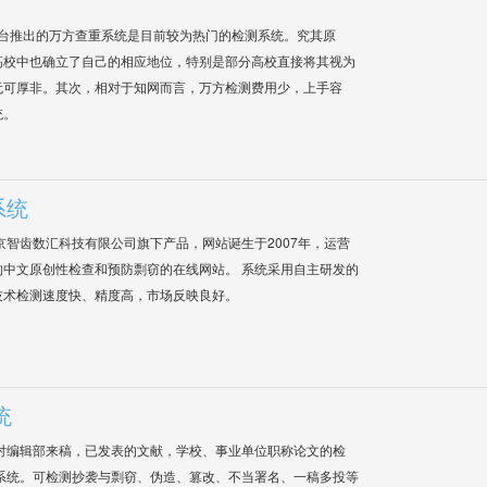
平台推出的万方查重系统是目前较为热门的检测系统。究其原
高校中也确立了自己的相应地位，特别是部分高校直接将其视为
无可厚非。其次，相对于知网而言，万方检测费用少，上手容
统。
系统
是北京智齿数汇科技有限公司旗下产品，网站诞生于2007年，运营
中文原创性检查和预防剽窃的在线网站。 系统采用自主研发的
技术检测速度快、精度高，市场反映良好。
统
对编辑部来稿，已发表的文献，学校、事业单位职称论文的检
系统。可检测抄袭与剽窃、伪造、篡改、不当署名、一稿多投等