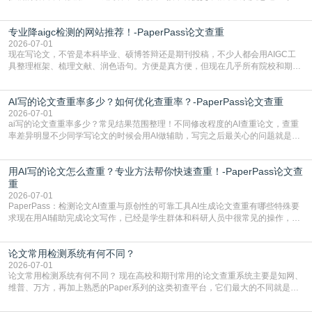
文查重有问题吗这个问题，直到出了问题才追悔莫及。其实AI生成内容本身，就
自带不可忽视的查重风险。AI训练依赖海量公开的文本数据，生成内容本质是基
专业降aigc检测的网站推荐！-PaperPass论文查重
于训练数据的概率拼接，不是从零开始的原创创作。生成过程中，很容易复用已
有的高频公共表述，甚至直接拼接已经公开
2026-07-01
现在写论文，不管是本科毕业、硕博答辩还是期刊投稿，不少人都会用AIGC工
具整理框架、梳理文献、润色语句。方便是真方便，但现在几乎所有院校和期刊
都要求排查论文中的AIGC生成内容，不符合规范的直接打回修改。自己瞎改三
五遍还是过不了预检测的大有人在，这时候，找到靠谱的降AIGC检测率的网
AI写的论文查重率多少？如何优化查重率？-PaperPass论文查重
站，就能少走好多弯路。PaperPass：守护学术原创性的智能伙伴AIGC生成内
容的学术合规痛点去年帮一个本科师弟改
2026-07-01
ai写的论文查重率多少？常见结果范围整理！不同修改程度的AI查重论文，查重
率差异明显不少同学写论文的时候会用AI做辅助，写完之后最关心的问题就是ai
写的论文查重率多少。很多人误以为AI生成的内容都是全新的，不会出现重复，
实际情况和大家想的不太一样。AI训练依赖海量公开学术文献、网络内容，生成
用AI写的论文怎么查重？专业方法帮你快速查重！-PaperPass论文查
内容本质是按照语义概率拼接已有内容，很容易和已发布的作品撞重复，甚至会
直接引用整段已有内容，所以查重率偏高是
重
2026-07-01
PaperPass：检测论文AI查重与原创性的可靠工具AI生成论文查重有哪些特殊要
求现在用AI辅助完成论文写作，已经是学生群体和科研人员中很常见的操作，不
管是搭建论文框架、梳理研究逻辑还是润色语言，不少人都会借助AI提高效率。
但很多人忽略了，AI生成的内容天生带有重复风险——训练AI的数据集本身就包
论文常用检测系统有何不同？
含大量已公开的学术内容、网络原创内容，AI输出内容时很容易无意识拼接出重
复片
2026-07-01
论文常用检测系统有何不同？ 现在高校和期刊常用的论文查重系统主要是知网、
维普、万方，再加上熟悉的Paper系列的这类初查平台，它们最大的不同就是数
据库大小、算法严格度和适用场景，弄明白区别你就不会乱花冤枉钱也不会被初
查数值误导。知网（CNKI）是学校定稿检测的绝对主流。本科用PMLC，含大学