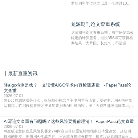
术期刊和学位论文以及一个超过10亿
数量的互联网网页数据库组成，保证了
比对源的专业性和广泛性。采用多级指
纹对比技术结合深度语义发掘识别比
龙源期刊论文查重系统
龙源期刊论文查重系统
对，利用指纹索引快速而精准地在云检
测服务部署的论文数据资源库中找到所
龙源期刊论文查重系统，自主研发高效
有相似的片段，该项技术检测速度快、
稳定的计算服务，最快35S即可获得检
准确率高，市场反映良好。
测结果，大片段、长短句，不遗漏一处
相似，区分论文中的正确引用参考文
献。
最新查重资讯
降aigc检测是啥？一文读懂AIGC学术内容检测逻辑！-PaperPass论
文查重
2026-07-01
降aigc检测到底是什么，拆解核心概念？不少同学写论文，图省事儿用AI搭框架
写初稿，临到投稿答辩才被通知要排查AI生成内容，搜半天资料都没搞懂降aigc
检测是啥，还容易把它和普通论文查重混为一谈，最后踩了坑，耽误了进度。哪
怕是已经入行的科研人员，不少人也搞不清降aigc检测是啥，对相关要求摸不
AI写论文查重有问题吗？这些风险要提前理清！-PaperPass论文查重
准。其实，降aigc检测是伴随AIGC工具在学术领域普及诞生的新需求，核心是为
了满足现在高校、期刊对AI生
2026-07-01
AI生成论文的查重风险从哪来?AI内容自带的重复特性很多赶毕业论文、赶期刊
投稿的朋友，图快用AI生成内容，写完就直接准备提交，根本没认真想过ai写论