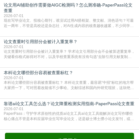
论文用AI辅助创作需要做AIGC检测吗？怎么测准确-PaperPass论文
生联合比对库，能比历届学长论文，硕博用VIP/TMLC，含学术论文联合比对
库，期刊投稿用AMLMC/SML
查重
2026-07-01
现在写毕业论文、投核心期刊，谁没试过用AI搭框架、整文献、润色语句？可最
近一两年，不管是高校还是杂志社，对AI生成内容的核查越收越紧，不少同学投
出去的文章直接因为AIGC占比过高被打回，还有人毕设差点因为这个过不了，
真的太亏。提前做AIGC检测，已经成了很多过来人交稿前必做的一步。为什么
论文查重时引用部分会被计入重复率？
AIGC检测成了论文答辩投稿前的必备项？可能还有不少人觉得，我就用AI搭了个
框架，内容都是自己写的，至于做AIG
2026-07-01
论文查重时引用部分会被计入重复率？ 学术论文引用部分会不会被算进重复率，
关键看你格式标得对不对，以及学校查重系统有没有勾选“去除引用文献复制
比”。如果格式完全规范，如正文引用句尾紧跟半角上标[1]，文末“参考文献”四字
独占一行，每条文献用[1][2]方括号编号、与正文一一对应，著录项符合GB/T
本科论文哪些部分容易被查重标红？
7714（作者、题名、刊名、年、卷期、页码齐全，标点用半角）；查重系统识别
成功后通常把这段标为引用，
2026-07-01
本科论文哪些部分容易被查重标红？ 本科论文查重，最容易“中招“标红的地方帮
大家捋一下，可对照着改能省不少事哈。文献综述和国内外研究现状，这块绝对
的重灾区。你介绍前人研究了啥、某个理论是谁提的，课本和往届论文里都有近
乎一模一样的话，你要是直接复制百度百科、教材或别人写好的综述段落，系统
靠谱ai论文工具怎么选？论文降重检测实用指南-PaperPass论文查重
一抓一个准，整段飘红。研究背景、意义和方法描述也是不可避免，比如“本文采
用问卷调查法““运用SPSS软件进行数据分
2026-07-01
PaperPass：守护学术原创性的优质ai论文工具ai论文工具能解决论文写作哪些
核心痛点不管是本科应届毕业生写毕业论文，还是硕士博士攒小论文发刊，或是
科研人员整理课题成果，都绕不开重复率核查、内容优化这两大难关。以前全靠
自己逐句读逐句改，熬好几个大夜不说，还经常改不到点上，交上去才发现重复
率超标，再返工太折腾。现在有了成熟的ai论文工具，这些痛点基本都能高效解