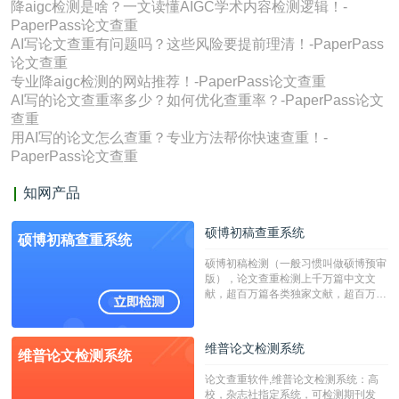
降aigc检测是啥？一文读懂AIGC学术内容检测逻辑！-
PaperPass论文查重
AI写论文查重有问题吗？这些风险要提前理清！-PaperPass
论文查重
专业降aigc检测的网站推荐！-PaperPass论文查重
AI写的论文查重率多少？如何优化查重率？-PaperPass论文
查重
用AI写的论文怎么查重？专业方法帮你快速查重！-
PaperPass论文查重
知网产品
硕博初稿查重系统
硕博初稿查重系统
硕博初稿检测（一般习惯叫做硕博预审
版），论文查重检测上千万篇中文文
献，超百万篇各类独家文献，超百万港
澳台地区学术文献过千万篇英文文献资
源，数亿个中英文互联网资源是全国高
校用来检测硕博论文的系统，检测范围
维普论文检测系统
维普论文检测系统
广，数据来源真实，检测算法合理!本
系统含有（学术库与源码库）。（限制
论文查重软件,维普论文检测系统：高
字符数30万）
校，杂志社指定系统，可检测期刊发