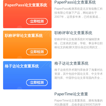
检测系统，其真实性和权威性无可厚
PaperPass论文查重系统
PaperPass论文查重系统
非。其次，相对于知网而言，万方检测
PaperPass检测系统是北京智齿数汇科
费用少，上手容易，是学生初次论文查
技有限公司旗下产品，网站诞生于
重的推荐系统。
2007年，运营多年来，已经发展成为
国内可信赖的中文原创性检查和预防剽
窃的在线网站。 系统采用自主研发的
动态指纹越级扫描检测技术，该项技术
职称评审论文查重系统
检测速度快、精度高，市场反映良好。
职称评审论文查重系统
职称评审论文检测系统针对编辑部来
稿，已发表的文献，学校、事业单位职
称论文的检测!大部分杂志社用的文献
抄袭检测系统。可检测抄袭与剽窃、伪
造、篡改、不当署名、一稿多投等学术
不端文献，学术不端论文查重可供期刊
格子达论文查重系统
编辑部检测来稿和已发表的文献,检测
格子达论文查重系统
结果和杂志社一致,已发表过的文章检
格子达依托学术期刊库收录了海量对比
测时注意填写第一作者,才能排除已发
资源，其中包括中国论文库、中文学术
表文献复制比。（限制字符数1万）
期刊库、中国学位论文库等国内齐全的
论文库以及数亿级网络资源，同时本地
资源库以每月100万篇的速度增加，是
目前中文文献资源涵盖全面的论文检测
PaperTime论文查重
PaperTime论文查重
系统，可检测中文、英文两种语言的论
文文本。
PaperTime论文查重系统，拥有海量的
对比数据库，总收录超过9000万的学