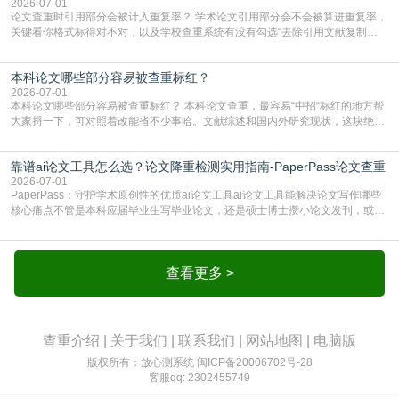
框架，内容都是自己写的，至于做AIG
2026-07-01
论文查重时引用部分会被计入重复率？ 学术论文引用部分会不会被算进重复率，
关键看你格式标得对不对，以及学校查重系统有没有勾选“去除引用文献复制
比”。如果格式完全规范，如正文引用句尾紧跟半角上标[1]，文末“参考文献”四字
独占一行，每条文献用[1][2]方括号编号、与正文一一对应，著录项符合GB/T
本科论文哪些部分容易被查重标红？
7714（作者、题名、刊名、年、卷期、页码齐全，标点用半角）；查重系统识别
成功后通常把这段标为引用，
2026-07-01
本科论文哪些部分容易被查重标红？ 本科论文查重，最容易“中招“标红的地方帮
大家捋一下，可对照着改能省不少事哈。文献综述和国内外研究现状，这块绝对
的重灾区。你介绍前人研究了啥、某个理论是谁提的，课本和往届论文里都有近
乎一模一样的话，你要是直接复制百度百科、教材或别人写好的综述段落，系统
靠谱ai论文工具怎么选？论文降重检测实用指南-PaperPass论文查重
一抓一个准，整段飘红。研究背景、意义和方法描述也是不可避免，比如“本文采
用问卷调查法““运用SPSS软件进行数据分
2026-07-01
PaperPass：守护学术原创性的优质ai论文工具ai论文工具能解决论文写作哪些
核心痛点不管是本科应届毕业生写毕业论文，还是硕士博士攒小论文发刊，或是
科研人员整理课题成果，都绕不开重复率核查、内容优化这两大难关。以前全靠
自己逐句读逐句改，熬好几个大夜不说，还经常改不到点上，交上去才发现重复
率超标，再返工太折腾。现在有了成熟的ai论文工具，这些痛点基本都能高效解
决。靠谱的ai论文工具，不止能帮你梳
查看更多 >
查重介绍
|
关于我们
|
联系我们
|
网站地图
|
电脑版
版权所有：放心测系统
闽ICP备20006702号-28
客服qq: 2302455749