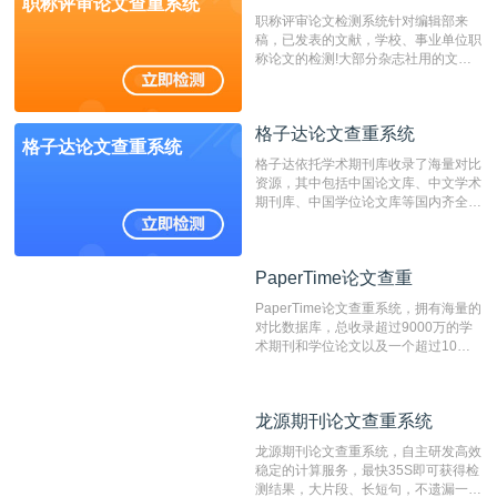
职称评审论文查重系统
职称评审论文检测系统针对编辑部来
稿，已发表的文献，学校、事业单位职
称论文的检测!大部分杂志社用的文献
抄袭检测系统。可检测抄袭与剽窃、伪
造、篡改、不当署名、一稿多投等学术
不端文献，学术不端论文查重可供期刊
格子达论文查重系统
编辑部检测来稿和已发表的文献,检测
格子达论文查重系统
结果和杂志社一致,已发表过的文章检
格子达依托学术期刊库收录了海量对比
测时注意填写第一作者,才能排除已发
资源，其中包括中国论文库、中文学术
表文献复制比。（限制字符数1万）
期刊库、中国学位论文库等国内齐全的
论文库以及数亿级网络资源，同时本地
资源库以每月100万篇的速度增加，是
目前中文文献资源涵盖全面的论文检测
PaperTime论文查重
PaperTime论文查重
系统，可检测中文、英文两种语言的论
文文本。
PaperTime论文查重系统，拥有海量的
对比数据库，总收录超过9000万的学
术期刊和学位论文以及一个超过10亿
数量的互联网网页数据库组成，保证了
比对源的专业性和广泛性。采用多级指
纹对比技术结合深度语义发掘识别比
龙源期刊论文查重系统
龙源期刊论文查重系统
对，利用指纹索引快速而精准地在云检
测服务部署的论文数据资源库中找到所
龙源期刊论文查重系统，自主研发高效
有相似的片段，该项技术检测速度快、
稳定的计算服务，最快35S即可获得检
准确率高，市场反映良好。
测结果，大片段、长短句，不遗漏一处