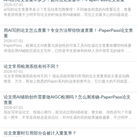
容的学术合规痛点去年帮一个本科师弟改
2026-07-01
ai写的论文查重率多少？常见结果范围整理！不同修改程度的AI查重论文，查重
率差异明显不少同学写论文的时候会用AI做辅助，写完之后最关心的问题就是ai
写的论文查重率多少。很多人误以为AI生成的内容都是全新的，不会出现重复，
实际情况和大家想的不太一样。AI训练依赖海量公开学术文献、网络内容，生成
用AI写的论文怎么查重？专业方法帮你快速查重！-PaperPass论文查
内容本质是按照语义概率拼接已有内容，很容易和已发布的作品撞重复，甚至会
直接引用整段已有内容，所以查重率偏高是
重
2026-07-01
PaperPass：检测论文AI查重与原创性的可靠工具AI生成论文查重有哪些特殊要
求现在用AI辅助完成论文写作，已经是学生群体和科研人员中很常见的操作，不
管是搭建论文框架、梳理研究逻辑还是润色语言，不少人都会借助AI提高效率。
但很多人忽略了，AI生成的内容天生带有重复风险——训练AI的数据集本身就包
论文常用检测系统有何不同？
含大量已公开的学术内容、网络原创内容，AI输出内容时很容易无意识拼接出重
复片
2026-07-01
论文常用检测系统有何不同？ 现在高校和期刊常用的论文查重系统主要是知网、
维普、万方，再加上熟悉的Paper系列的这类初查平台，它们最大的不同就是数
据库大小、算法严格度和适用场景，弄明白区别你就不会乱花冤枉钱也不会被初
查数值误导。知网（CNKI）是学校定稿检测的绝对主流。本科用PMLC，含大学
论文用AI辅助创作需要做AIGC检测吗？怎么测准确-PaperPass论文
生联合比对库，能比历届学长论文，硕博用VIP/TMLC，含学术论文联合比对
库，期刊投稿用AMLMC/SML
查重
2026-07-01
现在写毕业论文、投核心期刊，谁没试过用AI搭框架、整文献、润色语句？可最
近一两年，不管是高校还是杂志社，对AI生成内容的核查越收越紧，不少同学投
出去的文章直接因为AIGC占比过高被打回，还有人毕设差点因为这个过不了，
真的太亏。提前做AIGC检测，已经成了很多过来人交稿前必做的一步。为什么
论文查重时引用部分会被计入重复率？
AIGC检测成了论文答辩投稿前的必备项？可能还有不少人觉得，我就用AI搭了个