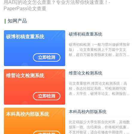
用AI写的论文怎么查重？专业方法帮你快速查重！-
PaperPass论文查重
知网产品
硕博初稿查重系统
硕博初稿查重系统
硕博初稿检测（一般习惯叫做硕博预审
版），论文查重检测上千万篇中文文
献，超百万篇各类独家文献，超百万港
澳台地区学术文献过千万篇英文文献资
源，数亿个中英文互联网资源是全国高
校用来检测硕博论文的系统，检测范围
维普论文检测系统
维普论文检测系统
广，数据来源真实，检测算法合理!本
系统含有（学术库与源码库）。（限制
论文查重软件,维普论文检测系统：高
字符数30万）
校，杂志社指定系统，可检测期刊发
表，大学生，硕博等论文。检测报告支
持PDF、网页格式，性价比高！
本科高校内部版系统
本科高校内部版系统
比定稿版少大学生联合比对库，其他数
据库一致。出结果快，价格相对低廉，
不支持验证，适合在修改中期使用，定