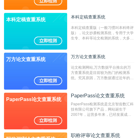
稿推荐PMLC。——不支持验证！！！
本科定稿查重系统
本科定稿查重系统
本科定稿查重版（一般习惯叫本科终评
版），论文抄袭检测系统，专用于大学
生专、本科等论文检测的系统，大多数
专、本科院校使用此检测系统。（限制
字符数6万）
万方论文查重系统
万方论文查重系统
论文检测网站,万方数据平台推出的万
方查重系统是目前较为热门的检测系
统。究其原因，万方数据通过近年的发
展，在高校中也确立了自己的相应地
位，特别是部分高校直接将其视为毕业
检测系统，其真实性和权威性无可厚
PaperPass论文查重系统
PaperPass论文查重系统
非。其次，相对于知网而言，万方检测
PaperPass检测系统是北京智齿数汇科
费用少，上手容易，是学生初次论文查
技有限公司旗下产品，网站诞生于
重的推荐系统。
2007年，运营多年来，已经发展成为
国内可信赖的中文原创性检查和预防剽
窃的在线网站。 系统采用自主研发的
动态指纹越级扫描检测技术，该项技术
职称评审论文查重系统
检测速度快、精度高，市场反映良好。