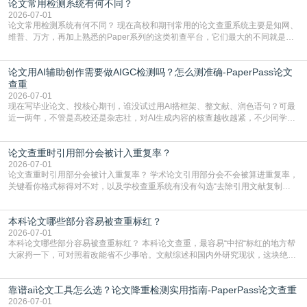
论文常用检测系统有何不同？
含大量已公开的学术内容、网络原创内容，AI输出内容时很容易无意识拼接出重
复片
2026-07-01
论文常用检测系统有何不同？ 现在高校和期刊常用的论文查重系统主要是知网、
维普、万方，再加上熟悉的Paper系列的这类初查平台，它们最大的不同就是数
据库大小、算法严格度和适用场景，弄明白区别你就不会乱花冤枉钱也不会被初
查数值误导。知网（CNKI）是学校定稿检测的绝对主流。本科用PMLC，含大学
论文用AI辅助创作需要做AIGC检测吗？怎么测准确-PaperPass论文
生联合比对库，能比历届学长论文，硕博用VIP/TMLC，含学术论文联合比对
库，期刊投稿用AMLMC/SML
查重
2026-07-01
现在写毕业论文、投核心期刊，谁没试过用AI搭框架、整文献、润色语句？可最
近一两年，不管是高校还是杂志社，对AI生成内容的核查越收越紧，不少同学投
出去的文章直接因为AIGC占比过高被打回，还有人毕设差点因为这个过不了，
真的太亏。提前做AIGC检测，已经成了很多过来人交稿前必做的一步。为什么
论文查重时引用部分会被计入重复率？
AIGC检测成了论文答辩投稿前的必备项？可能还有不少人觉得，我就用AI搭了个
框架，内容都是自己写的，至于做AIG
2026-07-01
论文查重时引用部分会被计入重复率？ 学术论文引用部分会不会被算进重复率，
关键看你格式标得对不对，以及学校查重系统有没有勾选“去除引用文献复制
比”。如果格式完全规范，如正文引用句尾紧跟半角上标[1]，文末“参考文献”四字
独占一行，每条文献用[1][2]方括号编号、与正文一一对应，著录项符合GB/T
本科论文哪些部分容易被查重标红？
7714（作者、题名、刊名、年、卷期、页码齐全，标点用半角）；查重系统识别
成功后通常把这段标为引用，
2026-07-01
本科论文哪些部分容易被查重标红？ 本科论文查重，最容易“中招“标红的地方帮
大家捋一下，可对照着改能省不少事哈。文献综述和国内外研究现状，这块绝对
的重灾区。你介绍前人研究了啥、某个理论是谁提的，课本和往届论文里都有近
乎一模一样的话，你要是直接复制百度百科、教材或别人写好的综述段落，系统
靠谱ai论文工具怎么选？论文降重检测实用指南-PaperPass论文查重
一抓一个准，整段飘红。研究背景、意义和方法描述也是不可避免，比如“本文采
用问卷调查法““运用SPSS软件进行数据分
2026-07-01