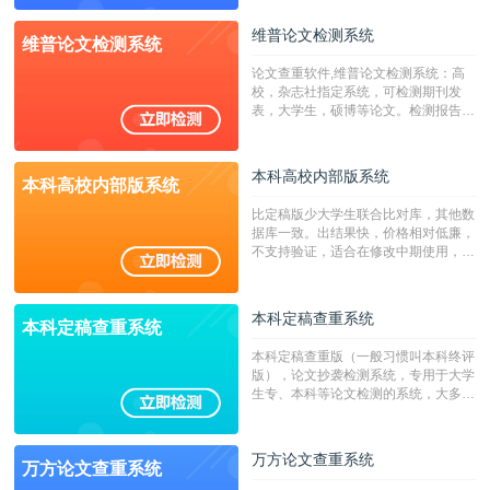
源，数亿个中英文互联网资源是全国高
校用来检测硕博论文的系统，检测范围
维普论文检测系统
维普论文检测系统
广，数据来源真实，检测算法合理!本
系统含有（学术库与源码库）。（限制
论文查重软件,维普论文检测系统：高
字符数30万）
校，杂志社指定系统，可检测期刊发
表，大学生，硕博等论文。检测报告支
持PDF、网页格式，性价比高！
本科高校内部版系统
本科高校内部版系统
比定稿版少大学生联合比对库，其他数
据库一致。出结果快，价格相对低廉，
不支持验证，适合在修改中期使用，定
稿推荐PMLC。——不支持验证！！！
本科定稿查重系统
本科定稿查重系统
本科定稿查重版（一般习惯叫本科终评
版），论文抄袭检测系统，专用于大学
生专、本科等论文检测的系统，大多数
专、本科院校使用此检测系统。（限制
字符数6万）
万方论文查重系统
万方论文查重系统