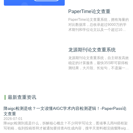
资源库以每月100万篇的速度增加，是
目前中文文献资源涵盖全面的论文检测
PaperTime论文查重
PaperTime论文查重
系统，可检测中文、英文两种语言的论
文文本。
PaperTime论文查重系统，拥有海量的
对比数据库，总收录超过9000万的学
术期刊和学位论文以及一个超过10亿
数量的互联网网页数据库组成，保证了
比对源的专业性和广泛性。采用多级指
纹对比技术结合深度语义发掘识别比
龙源期刊论文查重系统
龙源期刊论文查重系统
对，利用指纹索引快速而精准地在云检
测服务部署的论文数据资源库中找到所
龙源期刊论文查重系统，自主研发高效
有相似的片段，该项技术检测速度快、
稳定的计算服务，最快35S即可获得检
准确率高，市场反映良好。
测结果，大片段、长短句，不遗漏一处
相似，区分论文中的正确引用参考文
献。
最新查重资讯
降aigc检测是啥？一文读懂AIGC学术内容检测逻辑！-PaperPass论
文查重
2026-07-01
降aigc检测到底是什么，拆解核心概念？不少同学写论文，图省事儿用AI搭框架
写初稿，临到投稿答辩才被通知要排查AI生成内容，搜半天资料都没搞懂降aigc