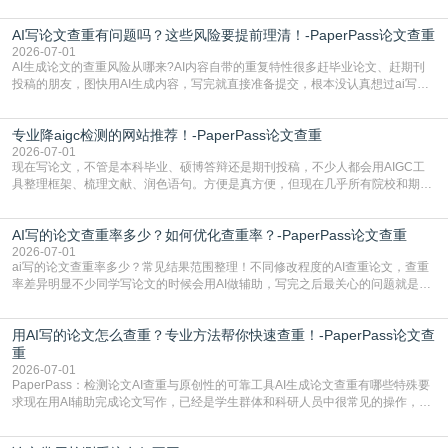
检测是啥，还容易把它和普通论文查重混为一谈，最后踩了坑，耽误了进度。哪
怕是已经入行的科研人员，不少人也搞不清降aigc检测是啥，对相关要求摸不
AI写论文查重有问题吗？这些风险要提前理清！-PaperPass论文查重
准。其实，降aigc检测是伴随AIGC工具在学术领域普及诞生的新需求，核心是为
了满足现在高校、期刊对AI生
2026-07-01
AI生成论文的查重风险从哪来?AI内容自带的重复特性很多赶毕业论文、赶期刊
投稿的朋友，图快用AI生成内容，写完就直接准备提交，根本没认真想过ai写论
文查重有问题吗这个问题，直到出了问题才追悔莫及。其实AI生成内容本身，就
自带不可忽视的查重风险。AI训练依赖海量公开的文本数据，生成内容本质是基
专业降aigc检测的网站推荐！-PaperPass论文查重
于训练数据的概率拼接，不是从零开始的原创创作。生成过程中，很容易复用已
有的高频公共表述，甚至直接拼接已经公开
2026-07-01
现在写论文，不管是本科毕业、硕博答辩还是期刊投稿，不少人都会用AIGC工
具整理框架、梳理文献、润色语句。方便是真方便，但现在几乎所有院校和期刊
都要求排查论文中的AIGC生成内容，不符合规范的直接打回修改。自己瞎改三
五遍还是过不了预检测的大有人在，这时候，找到靠谱的降AIGC检测率的网
AI写的论文查重率多少？如何优化查重率？-PaperPass论文查重
站，就能少走好多弯路。PaperPass：守护学术原创性的智能伙伴AIGC生成内
容的学术合规痛点去年帮一个本科师弟改
2026-07-01
ai写的论文查重率多少？常见结果范围整理！不同修改程度的AI查重论文，查重
率差异明显不少同学写论文的时候会用AI做辅助，写完之后最关心的问题就是ai
写的论文查重率多少。很多人误以为AI生成的内容都是全新的，不会出现重复，
实际情况和大家想的不太一样。AI训练依赖海量公开学术文献、网络内容，生成
用AI写的论文怎么查重？专业方法帮你快速查重！-PaperPass论文查
内容本质是按照语义概率拼接已有内容，很容易和已发布的作品撞重复，甚至会
直接引用整段已有内容，所以查重率偏高是
重
2026-07-01
PaperPass：检测论文AI查重与原创性的可靠工具AI生成论文查重有哪些特殊要
求现在用AI辅助完成论文写作，已经是学生群体和科研人员中很常见的操作，不
管是搭建论文框架、梳理研究逻辑还是润色语言，不少人都会借助AI提高效率。
但很多人忽略了，AI生成的内容天生带有重复风险——训练AI的数据集本身就包