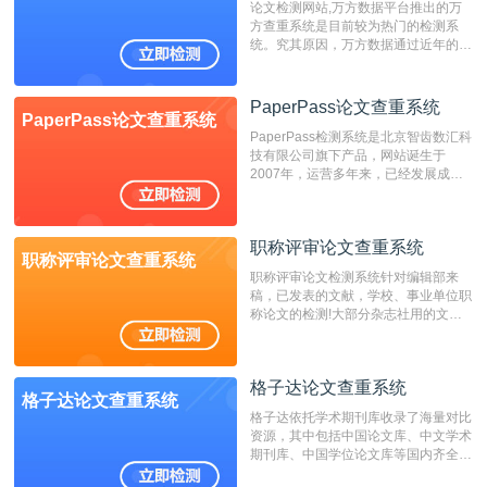
论文检测网站,万方数据平台推出的万
方查重系统是目前较为热门的检测系
统。究其原因，万方数据通过近年的发
展，在高校中也确立了自己的相应地
位，特别是部分高校直接将其视为毕业
检测系统，其真实性和权威性无可厚
PaperPass论文查重系统
PaperPass论文查重系统
非。其次，相对于知网而言，万方检测
PaperPass检测系统是北京智齿数汇科
费用少，上手容易，是学生初次论文查
技有限公司旗下产品，网站诞生于
重的推荐系统。
2007年，运营多年来，已经发展成为
国内可信赖的中文原创性检查和预防剽
窃的在线网站。 系统采用自主研发的
动态指纹越级扫描检测技术，该项技术
职称评审论文查重系统
检测速度快、精度高，市场反映良好。
职称评审论文查重系统
职称评审论文检测系统针对编辑部来
稿，已发表的文献，学校、事业单位职
称论文的检测!大部分杂志社用的文献
抄袭检测系统。可检测抄袭与剽窃、伪
造、篡改、不当署名、一稿多投等学术
不端文献，学术不端论文查重可供期刊
格子达论文查重系统
编辑部检测来稿和已发表的文献,检测
格子达论文查重系统
结果和杂志社一致,已发表过的文章检
格子达依托学术期刊库收录了海量对比
测时注意填写第一作者,才能排除已发
资源，其中包括中国论文库、中文学术
表文献复制比。（限制字符数1万）
期刊库、中国学位论文库等国内齐全的
论文库以及数亿级网络资源，同时本地