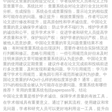
中国论文查重的流程提交论文： 学者或研究人员将论文上传
至查重平台。系统比对： 查重系统会对论文进行全文比对和
分析。生成报告： 系统会生成查重报告，显示论文的相似度
和可能存在的问题。修正提升： 根据查重报告，作者可以对
论文进行修改和提升，提高原创性和学术诚信度。中国论文
查重的意义确保学术诚信： 防止学术不端行为，维护学术界
的诚信和公平。提升学术水平： 促进学者和研究人员提高学
术质量和水平。保护知识产权： 保护学者的知识产权，防止
被他人恶意抄袭。中国论文查重的常见问题查重结果不准
确： 有时候查重系统会出现误判，需要作者结合实际情况进
行判断和修正。忽略引用规范： 一些引用规范良好但未及时
注明来源的文章可能被查重系统误认为是抄袭。中国论文查
重的使用建议定期查重： 建议作者在论文完成前和投稿前进
行多次查重，及时发现和避免问题。学习引用规范： 学习并
遵守学术引用规范，避免因引用不规范而被误判为抄袭。中
国论文查重的FAQs什么样的相似度算抄袭？ 通常，超过
15%的相似度会被认为可能存在抄袭问题。查重系统有哪些
推荐？ 常用的查重系统包括paperpass等。结论
中国论文查重是维护学术诚信、保障学术质量的有效工具，
在学术领域具有重要意义。通过了解其流程、使用建议和常
见问题，学者和研究人员可以更好地利用这一工具，提升自