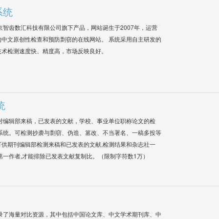
系统
是北京智齿数汇科技有限公司旗下产品，网站诞生于2007年，运营
中文原创性检查和预防剽窃的在线网站。 系统采用自主研发的
技术检测速度快、精度高，市场反映良好。
统
对编辑部来稿，已发表的文献，学校、事业单位职称论文的检
系统。可检测抄袭与剽窃、伪造、篡改、不当署名、一稿多投等
供期刊编辑部检测来稿和已发表的文献,检测结果和杂志社一
第一作者,才能排除已发表文献复制比。（限制字符数1万）
录了海量对比资源，其中包括中国论文库、中文学术期刊库、中