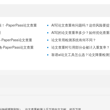
-PaperPass论文查重
AI写论文查重有问题吗？这些风险要提前理
重
AI写的论文查重率多少？如何优化查重率？
aperPass论文查重
论文常用检测系统有何不同？
PaperPass论文查重
论文查重时引用部分会被计入重复率？
靠谱ai论文工具怎么选？论文降重检测实用
叫做硕博预审版），论文查重检测上千万篇中文文献，超百万篇