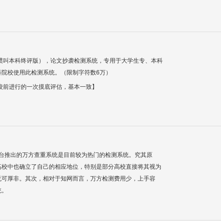
惯叫本科终评版），论文抄袭检测系统，专用于大学生专、本科
科院校使用此检测系统。（限制字符数6万）
校前进行的一次摸底评估，基本一致】
平台推出的万方查重系统是目前较为热门的检测系统。究其原
高校中也确立了自己的相应地位，特别是部分高校直接将其视为
无可厚非。其次，相对于知网而言，万方检测费用少，上手容
统。