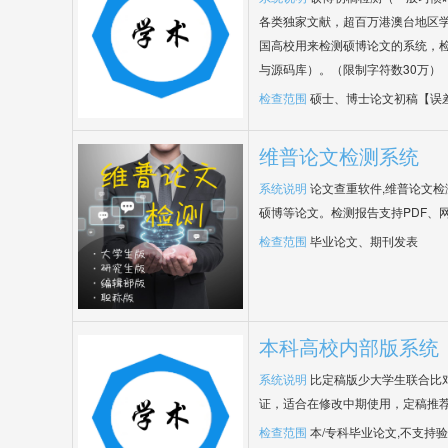
各类独家文献，超百万港澳台地区
国高校用来检测硕博论文的系统，检
与源码库）。（限制字符数30万）
检查范围
硕士、博士论文初稿【误
维普论文检测系统
系统说明
论文查重软件,维普论文
硕博等论文。检测报告支持PDF、
检查范围
毕业论文、期刊发表
本科高校内部版系统
系统说明
比定稿版少大学生联合比
证，适合在修改中期使用，定稿推荐
检查范围
本/专科毕业论文,不支持