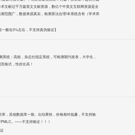
学术文献过千万篇英文文献资源，数亿个中英文互联网资源是全
测范围广，数据来源真实，检测算法合理!本系统含有（学术库
差一般在3%左右，不支持真伪验证】
检测系统：高校，杂志社指定系统，可检测期刊发表，大学生，
网页格式，性价比高！
对库，其他数据库一致。出结果快，价格相对低廉，不支持验
PMLC。——不支持验证！！！
验证