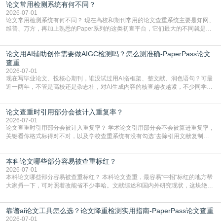
论文常用检测系统有何不同？
含大量已公开的学术内容、网络原创内容，AI输出内容时很容易无意识拼接出重
复片
2026-07-01
论文常用检测系统有何不同？ 现在高校和期刊常用的论文查重系统主要是知网、
维普、万方，再加上熟悉的Paper系列的这类初查平台，它们最大的不同就是数
据库大小、算法严格度和适用场景，弄明白区别你就不会乱花冤枉钱也不会被初
查数值误导。知网（CNKI）是学校定稿检测的绝对主流。本科用PMLC，含大学
论文用AI辅助创作需要做AIGC检测吗？怎么测准确-PaperPass论文
生联合比对库，能比历届学长论文，硕博用VIP/TMLC，含学术论文联合比对
库，期刊投稿用AMLMC/SML
查重
2026-07-01
现在写毕业论文、投核心期刊，谁没试过用AI搭框架、整文献、润色语句？可最
近一两年，不管是高校还是杂志社，对AI生成内容的核查越收越紧，不少同学投
出去的文章直接因为AIGC占比过高被打回，还有人毕设差点因为这个过不了，
真的太亏。提前做AIGC检测，已经成了很多过来人交稿前必做的一步。为什么
论文查重时引用部分会被计入重复率？
AIGC检测成了论文答辩投稿前的必备项？可能还有不少人觉得，我就用AI搭了个
框架，内容都是自己写的，至于做AIG
2026-07-01
论文查重时引用部分会被计入重复率？ 学术论文引用部分会不会被算进重复率，
关键看你格式标得对不对，以及学校查重系统有没有勾选“去除引用文献复制
比”。如果格式完全规范，如正文引用句尾紧跟半角上标[1]，文末“参考文献”四字
独占一行，每条文献用[1][2]方括号编号、与正文一一对应，著录项符合GB/T
本科论文哪些部分容易被查重标红？
7714（作者、题名、刊名、年、卷期、页码齐全，标点用半角）；查重系统识别
成功后通常把这段标为引用，
2026-07-01
本科论文哪些部分容易被查重标红？ 本科论文查重，最容易“中招“标红的地方帮
大家捋一下，可对照着改能省不少事哈。文献综述和国内外研究现状，这块绝对
的重灾区。你介绍前人研究了啥、某个理论是谁提的，课本和往届论文里都有近
乎一模一样的话，你要是直接复制百度百科、教材或别人写好的综述段落，系统
靠谱ai论文工具怎么选？论文降重检测实用指南-PaperPass论文查重
一抓一个准，整段飘红。研究背景、意义和方法描述也是不可避免，比如“本文采
用问卷调查法““运用SPSS软件进行数据分
2026-07-01