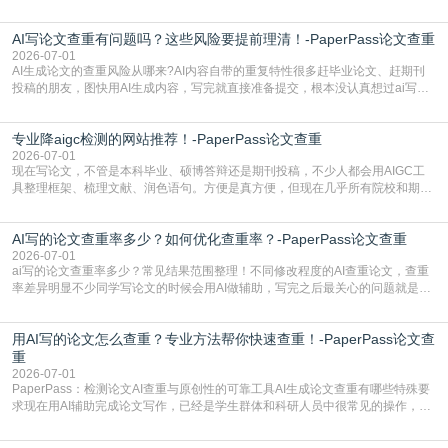
检测是啥，还容易把它和普通论文查重混为一谈，最后踩了坑，耽误了进度。哪
怕是已经入行的科研人员，不少人也搞不清降aigc检测是啥，对相关要求摸不
AI写论文查重有问题吗？这些风险要提前理清！-PaperPass论文查重
准。其实，降aigc检测是伴随AIGC工具在学术领域普及诞生的新需求，核心是为
了满足现在高校、期刊对AI生
2026-07-01
AI生成论文的查重风险从哪来?AI内容自带的重复特性很多赶毕业论文、赶期刊
投稿的朋友，图快用AI生成内容，写完就直接准备提交，根本没认真想过ai写论
文查重有问题吗这个问题，直到出了问题才追悔莫及。其实AI生成内容本身，就
自带不可忽视的查重风险。AI训练依赖海量公开的文本数据，生成内容本质是基
专业降aigc检测的网站推荐！-PaperPass论文查重
于训练数据的概率拼接，不是从零开始的原创创作。生成过程中，很容易复用已
有的高频公共表述，甚至直接拼接已经公开
2026-07-01
现在写论文，不管是本科毕业、硕博答辩还是期刊投稿，不少人都会用AIGC工
具整理框架、梳理文献、润色语句。方便是真方便，但现在几乎所有院校和期刊
都要求排查论文中的AIGC生成内容，不符合规范的直接打回修改。自己瞎改三
五遍还是过不了预检测的大有人在，这时候，找到靠谱的降AIGC检测率的网
AI写的论文查重率多少？如何优化查重率？-PaperPass论文查重
站，就能少走好多弯路。PaperPass：守护学术原创性的智能伙伴AIGC生成内
容的学术合规痛点去年帮一个本科师弟改
2026-07-01
ai写的论文查重率多少？常见结果范围整理！不同修改程度的AI查重论文，查重
率差异明显不少同学写论文的时候会用AI做辅助，写完之后最关心的问题就是ai
写的论文查重率多少。很多人误以为AI生成的内容都是全新的，不会出现重复，
实际情况和大家想的不太一样。AI训练依赖海量公开学术文献、网络内容，生成
用AI写的论文怎么查重？专业方法帮你快速查重！-PaperPass论文查
内容本质是按照语义概率拼接已有内容，很容易和已发布的作品撞重复，甚至会
直接引用整段已有内容，所以查重率偏高是
重
2026-07-01
PaperPass：检测论文AI查重与原创性的可靠工具AI生成论文查重有哪些特殊要
求现在用AI辅助完成论文写作，已经是学生群体和科研人员中很常见的操作，不
管是搭建论文框架、梳理研究逻辑还是润色语言，不少人都会借助AI提高效率。
但很多人忽略了，AI生成的内容天生带有重复风险——训练AI的数据集本身就包