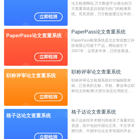
论文检测网站,万方数据平台推出的万
方查重系统是目前较为热门的检测系
统。究其原因，万方数据通过近年的发
展，在高校中也确立了自己的相应地
位，特别是部分高校直接将其视为毕业
检测系统，其真实性和权威性无可厚
PaperPass论文查重系统
PaperPass论文查重系统
非。其次，相对于知网而言，万方检测
PaperPass检测系统是北京智齿数汇科
费用少，上手容易，是学生初次论文查
技有限公司旗下产品，网站诞生于
重的推荐系统。
2007年，运营多年来，已经发展成为
国内可信赖的中文原创性检查和预防剽
窃的在线网站。 系统采用自主研发的
动态指纹越级扫描检测技术，该项技术
职称评审论文查重系统
检测速度快、精度高，市场反映良好。
职称评审论文查重系统
职称评审论文检测系统针对编辑部来
稿，已发表的文献，学校、事业单位职
称论文的检测!大部分杂志社用的文献
抄袭检测系统。可检测抄袭与剽窃、伪
造、篡改、不当署名、一稿多投等学术
不端文献，学术不端论文查重可供期刊
格子达论文查重系统
编辑部检测来稿和已发表的文献,检测
格子达论文查重系统
结果和杂志社一致,已发表过的文章检
格子达依托学术期刊库收录了海量对比
测时注意填写第一作者,才能排除已发
资源，其中包括中国论文库、中文学术
表文献复制比。（限制字符数1万）
期刊库、中国学位论文库等国内齐全的
论文库以及数亿级网络资源，同时本地