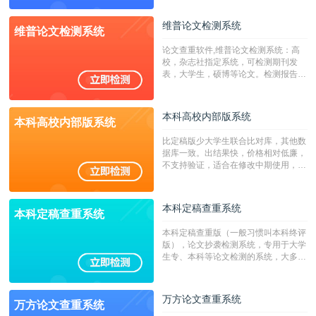
源，数亿个中英文互联网资源是全国高
校用来检测硕博论文的系统，检测范围
维普论文检测系统
维普论文检测系统
广，数据来源真实，检测算法合理!本
系统含有（学术库与源码库）。（限制
论文查重软件,维普论文检测系统：高
字符数30万）
校，杂志社指定系统，可检测期刊发
表，大学生，硕博等论文。检测报告支
持PDF、网页格式，性价比高！
本科高校内部版系统
本科高校内部版系统
比定稿版少大学生联合比对库，其他数
据库一致。出结果快，价格相对低廉，
不支持验证，适合在修改中期使用，定
稿推荐PMLC。——不支持验证！！！
本科定稿查重系统
本科定稿查重系统
本科定稿查重版（一般习惯叫本科终评
版），论文抄袭检测系统，专用于大学
生专、本科等论文检测的系统，大多数
专、本科院校使用此检测系统。（限制
字符数6万）
万方论文查重系统
万方论文查重系统