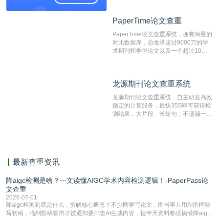
资源库以每月100万篇的速度增加，是
目前中文文献资源涵盖全面的论文检测
PaperTime论文查重
PaperTime论文查重
系统，可检测中文、英文两种语言的论
文文本。
PaperTime论文查重系统，拥有海量的
对比数据库，总收录超过9000万的学
术期刊和学位论文以及一个超过10亿
数量的互联网网页数据库组成，保证了
比对源的专业性和广泛性。采用多级指
纹对比技术结合深度语义发掘识别比
龙源期刊论文查重系统
龙源期刊论文查重系统
对，利用指纹索引快速而精准地在云检
测服务部署的论文数据资源库中找到所
龙源期刊论文查重系统，自主研发高效
有相似的片段，该项技术检测速度快、
稳定的计算服务，最快35S即可获得检
准确率高，市场反映良好。
测结果，大片段、长短句，不遗漏一处
相似，区分论文中的正确引用参考文
献。
最新查重资讯
降aigc检测是啥？一文读懂AIGC学术内容检测逻辑！-PaperPass论
文查重
2026-07-01
降aigc检测到底是什么，拆解核心概念？不少同学写论文，图省事儿用AI搭框架
写初稿，临到投稿答辩才被通知要排查AI生成内容，搜半天资料都没搞懂降aigc