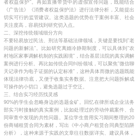
者权益保护"。再如直播带货中的虚假宣传问题，既能结合
《广告法》《消费者权益保护法》进行法律分析，又能提出
切实可行的监管建议。这类选题的优势在于案例丰富、社会
关注度高，容易找到研究切入点。
二、深挖传统领域细分方向
不要轻易放过民法、刑法等基础法律领域，关键是要找到"老
问题的新解法"。比如研究离婚冷静期制度，可以具体到"农
村地区家事调解机制的实践困境"，结合基层法院的真实调解
案例进行分析。再比如传统合同纠纷领域，可以聚焦"微信聊
天记录作为电子证据的认定标准"，这种具体而微的选题既能
体现法律功底，又便于收集实务数据。注意把大问题拆解成
可操作的小切口，避免选题过于空泛。
三、结合实习经历找灵感
90%的学生会忽略身边的选题金矿。回忆在律所或企业法务
部实习时接触的真实案例，比如处理过的劳动仲裁案件、合
同审查中发现的共性问题。某位学生曾用实习期间整理的20
份商铺租赁合同为素材，写出《中小商户租赁合同典型陷阱
分析》，这种来源于实践的文章往往数据详实、建议具体，