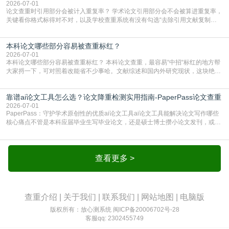
框架，内容都是自己写的，至于做AIG
2026-07-01
论文查重时引用部分会被计入重复率？ 学术论文引用部分会不会被算进重复率，
关键看你格式标得对不对，以及学校查重系统有没有勾选“去除引用文献复制
比”。如果格式完全规范，如正文引用句尾紧跟半角上标[1]，文末“参考文献”四字
独占一行，每条文献用[1][2]方括号编号、与正文一一对应，著录项符合GB/T
本科论文哪些部分容易被查重标红？
7714（作者、题名、刊名、年、卷期、页码齐全，标点用半角）；查重系统识别
成功后通常把这段标为引用，
2026-07-01
本科论文哪些部分容易被查重标红？ 本科论文查重，最容易“中招“标红的地方帮
大家捋一下，可对照着改能省不少事哈。文献综述和国内外研究现状，这块绝对
的重灾区。你介绍前人研究了啥、某个理论是谁提的，课本和往届论文里都有近
乎一模一样的话，你要是直接复制百度百科、教材或别人写好的综述段落，系统
靠谱ai论文工具怎么选？论文降重检测实用指南-PaperPass论文查重
一抓一个准，整段飘红。研究背景、意义和方法描述也是不可避免，比如“本文采
用问卷调查法““运用SPSS软件进行数据分
2026-07-01
PaperPass：守护学术原创性的优质ai论文工具ai论文工具能解决论文写作哪些
核心痛点不管是本科应届毕业生写毕业论文，还是硕士博士攒小论文发刊，或是
科研人员整理课题成果，都绕不开重复率核查、内容优化这两大难关。以前全靠
自己逐句读逐句改，熬好几个大夜不说，还经常改不到点上，交上去才发现重复
率超标，再返工太折腾。现在有了成熟的ai论文工具，这些痛点基本都能高效解
决。靠谱的ai论文工具，不止能帮你梳
查看更多 >
查重介绍
|
关于我们
|
联系我们
|
网站地图
|
电脑版
版权所有：放心测系统
闽ICP备20006702号-28
客服qq: 2302455749