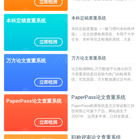
稿推荐PMLC。——不支持验证！！！
本科定稿查重系统
本科定稿查重系统
本科定稿查重版（一般习惯叫本科终评
版），论文抄袭检测系统，专用于大学
生专、本科等论文检测的系统，大多数
专、本科院校使用此检测系统。（限制
字符数6万）
万方论文查重系统
万方论文查重系统
论文检测网站,万方数据平台推出的万
方查重系统是目前较为热门的检测系
统。究其原因，万方数据通过近年的发
展，在高校中也确立了自己的相应地
位，特别是部分高校直接将其视为毕业
检测系统，其真实性和权威性无可厚
PaperPass论文查重系统
PaperPass论文查重系统
非。其次，相对于知网而言，万方检测
PaperPass检测系统是北京智齿数汇科
费用少，上手容易，是学生初次论文查
技有限公司旗下产品，网站诞生于
重的推荐系统。
2007年，运营多年来，已经发展成为
国内可信赖的中文原创性检查和预防剽
窃的在线网站。 系统采用自主研发的
动态指纹越级扫描检测技术，该项技术
职称评审论文查重系统
检测速度快、精度高，市场反映良好。