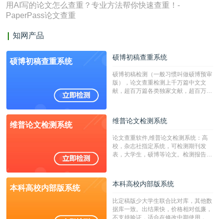
用AI写的论文怎么查重？专业方法帮你快速查重！-
PaperPass论文查重
知网产品
硕博初稿查重系统
硕博初稿查重系统
硕博初稿检测（一般习惯叫做硕博预审
版），论文查重检测上千万篇中文文
献，超百万篇各类独家文献，超百万港
澳台地区学术文献过千万篇英文文献资
源，数亿个中英文互联网资源是全国高
校用来检测硕博论文的系统，检测范围
维普论文检测系统
维普论文检测系统
广，数据来源真实，检测算法合理!本
系统含有（学术库与源码库）。（限制
论文查重软件,维普论文检测系统：高
字符数30万）
校，杂志社指定系统，可检测期刊发
表，大学生，硕博等论文。检测报告支
持PDF、网页格式，性价比高！
本科高校内部版系统
本科高校内部版系统
比定稿版少大学生联合比对库，其他数
据库一致。出结果快，价格相对低廉，
不支持验证，适合在修改中期使用，定