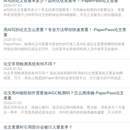
AI写的论文查重率多少？如何优化查重率？-PaperPass论文查重
站，就能少走好多弯路。PaperPass：守护学术原创性的智能伙伴AIGC生成内
容的学术合规痛点去年帮一个本科师弟改
2026-07-01
ai写的论文查重率多少？常见结果范围整理！不同修改程度的AI查重论文，查重
率差异明显不少同学写论文的时候会用AI做辅助，写完之后最关心的问题就是ai
写的论文查重率多少。很多人误以为AI生成的内容都是全新的，不会出现重复，
实际情况和大家想的不太一样。AI训练依赖海量公开学术文献、网络内容，生成
用AI写的论文怎么查重？专业方法帮你快速查重！-PaperPass论文查
内容本质是按照语义概率拼接已有内容，很容易和已发布的作品撞重复，甚至会
直接引用整段已有内容，所以查重率偏高是
重
2026-07-01
PaperPass：检测论文AI查重与原创性的可靠工具AI生成论文查重有哪些特殊要
求现在用AI辅助完成论文写作，已经是学生群体和科研人员中很常见的操作，不
管是搭建论文框架、梳理研究逻辑还是润色语言，不少人都会借助AI提高效率。
但很多人忽略了，AI生成的内容天生带有重复风险——训练AI的数据集本身就包
论文常用检测系统有何不同？
含大量已公开的学术内容、网络原创内容，AI输出内容时很容易无意识拼接出重
复片
2026-07-01
论文常用检测系统有何不同？ 现在高校和期刊常用的论文查重系统主要是知网、
维普、万方，再加上熟悉的Paper系列的这类初查平台，它们最大的不同就是数
据库大小、算法严格度和适用场景，弄明白区别你就不会乱花冤枉钱也不会被初
查数值误导。知网（CNKI）是学校定稿检测的绝对主流。本科用PMLC，含大学
论文用AI辅助创作需要做AIGC检测吗？怎么测准确-PaperPass论文
生联合比对库，能比历届学长论文，硕博用VIP/TMLC，含学术论文联合比对
库，期刊投稿用AMLMC/SML
查重
2026-07-01
现在写毕业论文、投核心期刊，谁没试过用AI搭框架、整文献、润色语句？可最
近一两年，不管是高校还是杂志社，对AI生成内容的核查越收越紧，不少同学投
出去的文章直接因为AIGC占比过高被打回，还有人毕设差点因为这个过不了，
真的太亏。提前做AIGC检测，已经成了很多过来人交稿前必做的一步。为什么
论文查重时引用部分会被计入重复率？
AIGC检测成了论文答辩投稿前的必备项？可能还有不少人觉得，我就用AI搭了个