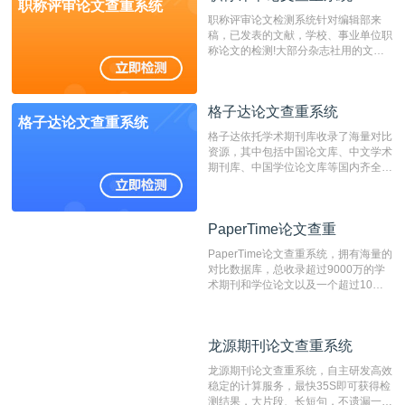
职称评审论文查重系统
职称评审论文检测系统针对编辑部来
稿，已发表的文献，学校、事业单位职
称论文的检测!大部分杂志社用的文献
抄袭检测系统。可检测抄袭与剽窃、伪
造、篡改、不当署名、一稿多投等学术
不端文献，学术不端论文查重可供期刊
格子达论文查重系统
编辑部检测来稿和已发表的文献,检测
格子达论文查重系统
结果和杂志社一致,已发表过的文章检
格子达依托学术期刊库收录了海量对比
测时注意填写第一作者,才能排除已发
资源，其中包括中国论文库、中文学术
表文献复制比。（限制字符数1万）
期刊库、中国学位论文库等国内齐全的
论文库以及数亿级网络资源，同时本地
资源库以每月100万篇的速度增加，是
目前中文文献资源涵盖全面的论文检测
PaperTime论文查重
PaperTime论文查重
系统，可检测中文、英文两种语言的论
文文本。
PaperTime论文查重系统，拥有海量的
对比数据库，总收录超过9000万的学
术期刊和学位论文以及一个超过10亿
数量的互联网网页数据库组成，保证了
比对源的专业性和广泛性。采用多级指
纹对比技术结合深度语义发掘识别比
龙源期刊论文查重系统
龙源期刊论文查重系统
对，利用指纹索引快速而精准地在云检
测服务部署的论文数据资源库中找到所
龙源期刊论文查重系统，自主研发高效
有相似的片段，该项技术检测速度快、
稳定的计算服务，最快35S即可获得检
准确率高，市场反映良好。
测结果，大片段、长短句，不遗漏一处