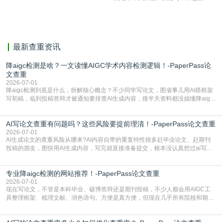
相似，区分论文中的正确引用参考文
献。
最新查重资讯
降aigc检测是啥？一文读懂AIGC学术内容检测逻辑！-PaperPass论
文查重
2026-07-01
降aigc检测到底是什么，拆解核心概念？不少同学写论文，图省事儿用AI搭框架
写初稿，临到投稿答辩才被通知要排查AI生成内容，搜半天资料都没搞懂降aigc
检测是啥，还容易把它和普通论文查重混为一谈，最后踩了坑，耽误了进度。哪
怕是已经入行的科研人员，不少人也搞不清降aigc检测是啥，对相关要求摸不
AI写论文查重有问题吗？这些风险要提前理清！-PaperPass论文查重
准。其实，降aigc检测是伴随AIGC工具在学术领域普及诞生的新需求，核心是为
了满足现在高校、期刊对AI生
2026-07-01
AI生成论文的查重风险从哪来?AI内容自带的重复特性很多赶毕业论文、赶期刊
投稿的朋友，图快用AI生成内容，写完就直接准备提交，根本没认真想过ai写论
文查重有问题吗这个问题，直到出了问题才追悔莫及。其实AI生成内容本身，就
自带不可忽视的查重风险。AI训练依赖海量公开的文本数据，生成内容本质是基
专业降aigc检测的网站推荐！-PaperPass论文查重
于训练数据的概率拼接，不是从零开始的原创创作。生成过程中，很容易复用已
有的高频公共表述，甚至直接拼接已经公开
2026-07-01
现在写论文，不管是本科毕业、硕博答辩还是期刊投稿，不少人都会用AIGC工
具整理框架、梳理文献、润色语句。方便是真方便，但现在几乎所有院校和期刊
都要求排查论文中的AIGC生成内容，不符合规范的直接打回修改。自己瞎改三
五遍还是过不了预检测的大有人在，这时候，找到靠谱的降AIGC检测率的网