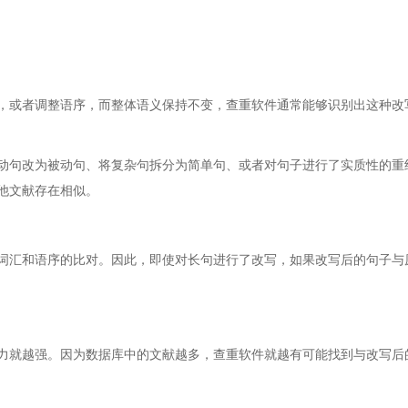
，或者调整语序，而整体语义保持不变，查重软件通常能够识别出这种改
动句改为被动句、将复杂句拆分为简单句、或者对句子进行了实质性的重
他文献存在相似。
词汇和语序的比对。因此，即使对长句进行了改写，如果改写后的句子与
力就越强。因为数据库中的文献越多，查重软件就越有可能找到与改写后