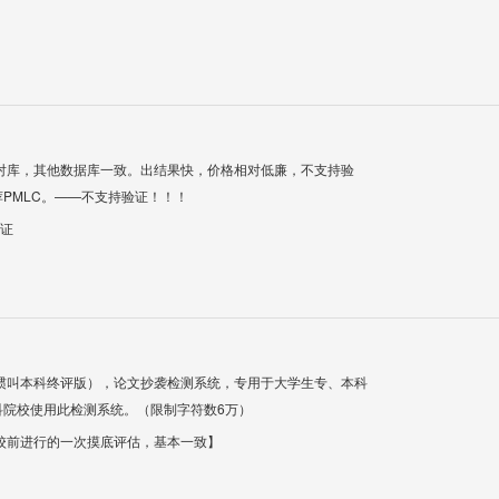
对库，其他数据库一致。出结果快，价格相对低廉，不支持验
PMLC。——不支持验证！！！
验证
惯叫本科终评版），论文抄袭检测系统，专用于大学生专、本科
科院校使用此检测系统。（限制字符数6万）
校前进行的一次摸底评估，基本一致】