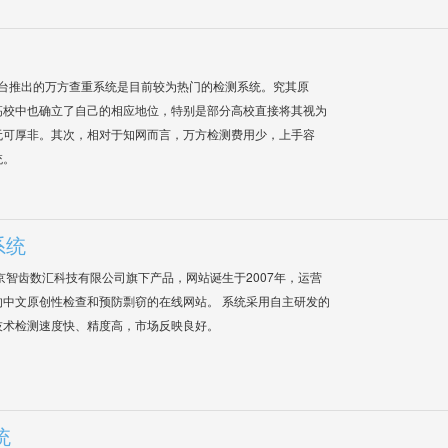
平台推出的万方查重系统是目前较为热门的检测系统。究其原
高校中也确立了自己的相应地位，特别是部分高校直接将其视为
无可厚非。其次，相对于知网而言，万方检测费用少，上手容
统。
系统
是北京智齿数汇科技有限公司旗下产品，网站诞生于2007年，运营
中文原创性检查和预防剽窃的在线网站。 系统采用自主研发的
技术检测速度快、精度高，市场反映良好。
统