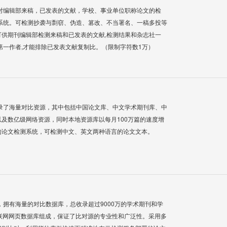
对编辑部来稿，已发表的文献，学校、事业单位职称论文的检
系统。可检测抄袭与剽窃、伪造、篡改、不当署名、一稿多投等
供期刊编辑部检测来稿和已发表的文献,检测结果和杂志社一
第一作者,才能排除已发表文献复制比。（限制字符数1万）
录了海量对比资源，其中包括中国论文库、中文学术期刊库、中
及数亿级网络资源，同时本地资源库以每月100万篇的速度增
的论文检测系统，可检测中文、英文两种语言的论文文本。
系统，拥有海量的对比数据库，总收录超过9000万的学术期刊和学
联网网页数据库组成，保证了比对源的专业性和广泛性。采用多