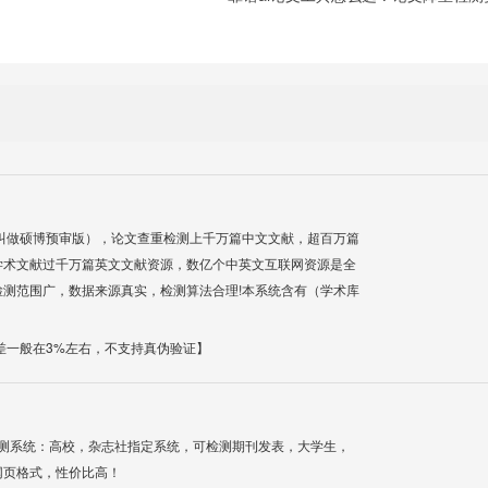
叫做硕博预审版），论文查重检测上千万篇中文文献，超百万篇
学术文献过千万篇英文文献资源，数亿个中英文互联网资源是全
测范围广，数据来源真实，检测算法合理!本系统含有（学术库
差一般在3%左右，不支持真伪验证】
检测系统：高校，杂志社指定系统，可检测期刊发表，大学生，
网页格式，性价比高！