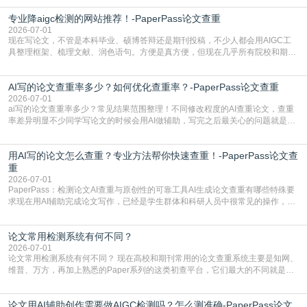
自带不可忽视的查重风险。AI训练依赖海量公开的文本数据，生成内容本质是基
专业降aigc检测的网站推荐！-PaperPass论文查重
于训练数据的概率拼接，不是从零开始的原创创作。生成过程中，很容易复用已
有的高频公共表述，甚至直接拼接已经公开
2026-07-01
现在写论文，不管是本科毕业、硕博答辩还是期刊投稿，不少人都会用AIGC工
具整理框架、梳理文献、润色语句。方便是真方便，但现在几乎所有院校和期刊
都要求排查论文中的AIGC生成内容，不符合规范的直接打回修改。自己瞎改三
五遍还是过不了预检测的大有人在，这时候，找到靠谱的降AIGC检测率的网
AI写的论文查重率多少？如何优化查重率？-PaperPass论文查重
站，就能少走好多弯路。PaperPass：守护学术原创性的智能伙伴AIGC生成内
容的学术合规痛点去年帮一个本科师弟改
2026-07-01
ai写的论文查重率多少？常见结果范围整理！不同修改程度的AI查重论文，查重
率差异明显不少同学写论文的时候会用AI做辅助，写完之后最关心的问题就是ai
写的论文查重率多少。很多人误以为AI生成的内容都是全新的，不会出现重复，
实际情况和大家想的不太一样。AI训练依赖海量公开学术文献、网络内容，生成
用AI写的论文怎么查重？专业方法帮你快速查重！-PaperPass论文查
内容本质是按照语义概率拼接已有内容，很容易和已发布的作品撞重复，甚至会
直接引用整段已有内容，所以查重率偏高是
重
2026-07-01
PaperPass：检测论文AI查重与原创性的可靠工具AI生成论文查重有哪些特殊要
求现在用AI辅助完成论文写作，已经是学生群体和科研人员中很常见的操作，不
管是搭建论文框架、梳理研究逻辑还是润色语言，不少人都会借助AI提高效率。
但很多人忽略了，AI生成的内容天生带有重复风险——训练AI的数据集本身就包
论文常用检测系统有何不同？
含大量已公开的学术内容、网络原创内容，AI输出内容时很容易无意识拼接出重
复片
2026-07-01
论文常用检测系统有何不同？ 现在高校和期刊常用的论文查重系统主要是知网、
维普、万方，再加上熟悉的Paper系列的这类初查平台，它们最大的不同就是数
据库大小、算法严格度和适用场景，弄明白区别你就不会乱花冤枉钱也不会被初
查数值误导。知网（CNKI）是学校定稿检测的绝对主流。本科用PMLC，含大学
论文用AI辅助创作需要做AIGC检测吗？怎么测准确-PaperPass论文
生联合比对库，能比历届学长论文，硕博用VIP/TMLC，含学术论文联合比对