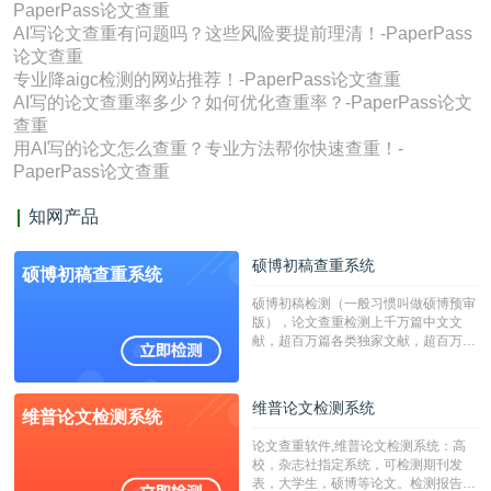
PaperPass论文查重
AI写论文查重有问题吗？这些风险要提前理清！-PaperPass
论文查重
专业降aigc检测的网站推荐！-PaperPass论文查重
AI写的论文查重率多少？如何优化查重率？-PaperPass论文
查重
用AI写的论文怎么查重？专业方法帮你快速查重！-
PaperPass论文查重
知网产品
硕博初稿查重系统
硕博初稿查重系统
硕博初稿检测（一般习惯叫做硕博预审
版），论文查重检测上千万篇中文文
献，超百万篇各类独家文献，超百万港
澳台地区学术文献过千万篇英文文献资
源，数亿个中英文互联网资源是全国高
校用来检测硕博论文的系统，检测范围
维普论文检测系统
维普论文检测系统
广，数据来源真实，检测算法合理!本
系统含有（学术库与源码库）。（限制
论文查重软件,维普论文检测系统：高
字符数30万）
校，杂志社指定系统，可检测期刊发
表，大学生，硕博等论文。检测报告支