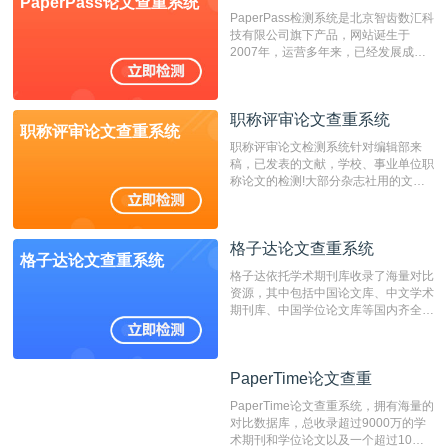
PaperPass论文查重系统
非。其次，相对于知网而言，万方检测
PaperPass检测系统是北京智齿数汇科
费用少，上手容易，是学生初次论文查
技有限公司旗下产品，网站诞生于
重的推荐系统。
2007年，运营多年来，已经发展成为
国内可信赖的中文原创性检查和预防剽
窃的在线网站。 系统采用自主研发的
动态指纹越级扫描检测技术，该项技术
职称评审论文查重系统
检测速度快、精度高，市场反映良好。
职称评审论文查重系统
职称评审论文检测系统针对编辑部来
稿，已发表的文献，学校、事业单位职
称论文的检测!大部分杂志社用的文献
抄袭检测系统。可检测抄袭与剽窃、伪
造、篡改、不当署名、一稿多投等学术
不端文献，学术不端论文查重可供期刊
格子达论文查重系统
编辑部检测来稿和已发表的文献,检测
格子达论文查重系统
结果和杂志社一致,已发表过的文章检
格子达依托学术期刊库收录了海量对比
测时注意填写第一作者,才能排除已发
资源，其中包括中国论文库、中文学术
表文献复制比。（限制字符数1万）
期刊库、中国学位论文库等国内齐全的
论文库以及数亿级网络资源，同时本地
资源库以每月100万篇的速度增加，是
目前中文文献资源涵盖全面的论文检测
PaperTime论文查重
PaperTime论文查重
系统，可检测中文、英文两种语言的论
文文本。
PaperTime论文查重系统，拥有海量的
对比数据库，总收录超过9000万的学
术期刊和学位论文以及一个超过10亿