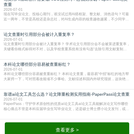
库，期刊投稿用AMLMC/SML
查重
2026-07-01
现在写毕业论文、投核心期刊，谁没试过用AI搭框架、整文献、润色语句？可最
近一两年，不管是高校还是杂志社，对AI生成内容的核查越收越紧，不少同学投
出去的文章直接因为AIGC占比过高被打回，还有人毕设差点因为这个过不了，
真的太亏。提前做AIGC检测，已经成了很多过来人交稿前必做的一步。为什么
论文查重时引用部分会被计入重复率？
AIGC检测成了论文答辩投稿前的必备项？可能还有不少人觉得，我就用AI搭了个
框架，内容都是自己写的，至于做AIG
2026-07-01
论文查重时引用部分会被计入重复率？ 学术论文引用部分会不会被算进重复率，
关键看你格式标得对不对，以及学校查重系统有没有勾选“去除引用文献复制
比”。如果格式完全规范，如正文引用句尾紧跟半角上标[1]，文末“参考文献”四字
独占一行，每条文献用[1][2]方括号编号、与正文一一对应，著录项符合GB/T
本科论文哪些部分容易被查重标红？
7714（作者、题名、刊名、年、卷期、页码齐全，标点用半角）；查重系统识别
成功后通常把这段标为引用，
2026-07-01
本科论文哪些部分容易被查重标红？ 本科论文查重，最容易“中招“标红的地方帮
大家捋一下，可对照着改能省不少事哈。文献综述和国内外研究现状，这块绝对
的重灾区。你介绍前人研究了啥、某个理论是谁提的，课本和往届论文里都有近
乎一模一样的话，你要是直接复制百度百科、教材或别人写好的综述段落，系统
靠谱ai论文工具怎么选？论文降重检测实用指南-PaperPass论文查重
一抓一个准，整段飘红。研究背景、意义和方法描述也是不可避免，比如“本文采
用问卷调查法““运用SPSS软件进行数据分
2026-07-01
PaperPass：守护学术原创性的优质ai论文工具ai论文工具能解决论文写作哪些
核心痛点不管是本科应届毕业生写毕业论文，还是硕士博士攒小论文发刊，或是
科研人员整理课题成果，都绕不开重复率核查、内容优化这两大难关。以前全靠
自己逐句读逐句改，熬好几个大夜不说，还经常改不到点上，交上去才发现重复
率超标，再返工太折腾。现在有了成熟的ai论文工具，这些痛点基本都能高效解
决。靠谱的ai论文工具，不止能帮你梳
查看更多 >