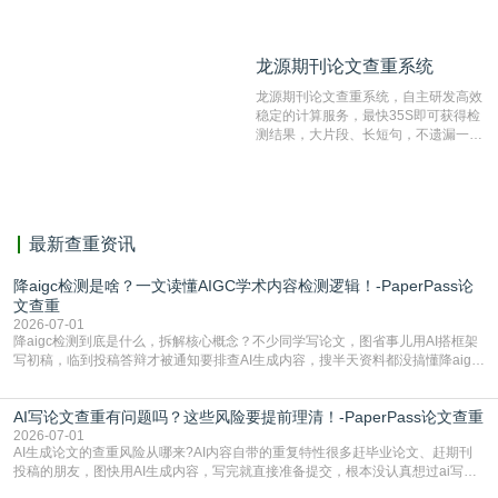
数量的互联网网页数据库组成，保证了
比对源的专业性和广泛性。采用多级指
纹对比技术结合深度语义发掘识别比
龙源期刊论文查重系统
龙源期刊论文查重系统
对，利用指纹索引快速而精准地在云检
测服务部署的论文数据资源库中找到所
龙源期刊论文查重系统，自主研发高效
有相似的片段，该项技术检测速度快、
稳定的计算服务，最快35S即可获得检
准确率高，市场反映良好。
测结果，大片段、长短句，不遗漏一处
相似，区分论文中的正确引用参考文
献。
最新查重资讯
降aigc检测是啥？一文读懂AIGC学术内容检测逻辑！-PaperPass论
文查重
2026-07-01
降aigc检测到底是什么，拆解核心概念？不少同学写论文，图省事儿用AI搭框架
写初稿，临到投稿答辩才被通知要排查AI生成内容，搜半天资料都没搞懂降aigc
检测是啥，还容易把它和普通论文查重混为一谈，最后踩了坑，耽误了进度。哪
怕是已经入行的科研人员，不少人也搞不清降aigc检测是啥，对相关要求摸不
AI写论文查重有问题吗？这些风险要提前理清！-PaperPass论文查重
准。其实，降aigc检测是伴随AIGC工具在学术领域普及诞生的新需求，核心是为
了满足现在高校、期刊对AI生
2026-07-01
AI生成论文的查重风险从哪来?AI内容自带的重复特性很多赶毕业论文、赶期刊
投稿的朋友，图快用AI生成内容，写完就直接准备提交，根本没认真想过ai写论
文查重有问题吗这个问题，直到出了问题才追悔莫及。其实AI生成内容本身，就