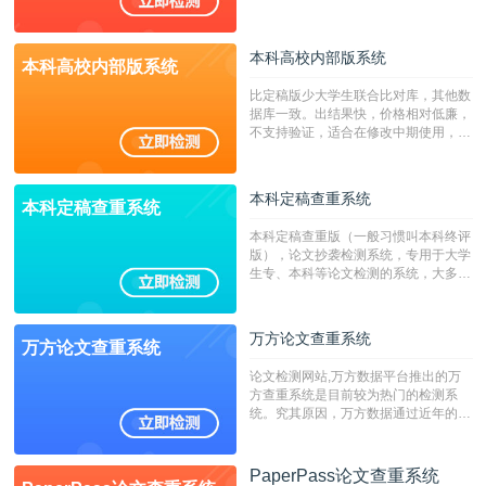
持PDF、网页格式，性价比高！
本科高校内部版系统
本科高校内部版系统
比定稿版少大学生联合比对库，其他数
据库一致。出结果快，价格相对低廉，
不支持验证，适合在修改中期使用，定
稿推荐PMLC。——不支持验证！！！
本科定稿查重系统
本科定稿查重系统
本科定稿查重版（一般习惯叫本科终评
版），论文抄袭检测系统，专用于大学
生专、本科等论文检测的系统，大多数
专、本科院校使用此检测系统。（限制
字符数6万）
万方论文查重系统
万方论文查重系统
论文检测网站,万方数据平台推出的万
方查重系统是目前较为热门的检测系
统。究其原因，万方数据通过近年的发
展，在高校中也确立了自己的相应地
位，特别是部分高校直接将其视为毕业
检测系统，其真实性和权威性无可厚
PaperPass论文查重系统