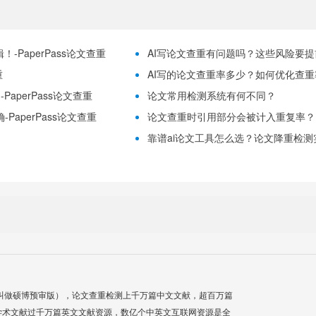
-PaperPass论文查重
AI写论文查重有问题吗？这些风险要提前理
重
AI写的论文查重率多少？如何优化查重率？
aperPass论文查重
论文常用检测系统有何不同？
PaperPass论文查重
论文查重时引用部分会被计入重复率？
靠谱ai论文工具怎么选？论文降重检测实用
叫做硕博预审版），论文查重检测上千万篇中文文献，超百万篇
学术文献过千万篇英文文献资源，数亿个中英文互联网资源是全