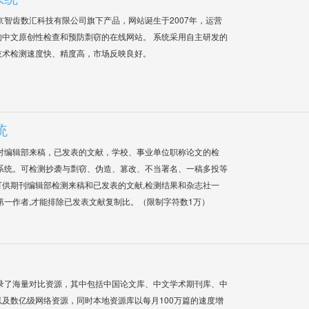
是北京智齿数汇科技有限公司旗下产品，网站诞生于2007年，运营
中文原创性检查和预防剽窃的在线网站。 系统采用自主研发的
技术检测速度快、精度高，市场反映良好。
统
对编辑部来稿，已发表的文献，学校、事业单位职称论文的检
系统。可检测抄袭与剽窃、伪造、篡改、不当署名、一稿多投等
供期刊编辑部检测来稿和已发表的文献,检测结果和杂志社一
第一作者,才能排除已发表文献复制比。（限制字符数1万）
录了海量对比资源，其中包括中国论文库、中文学术期刊库、中
及数亿级网络资源，同时本地资源库以每月100万篇的速度增