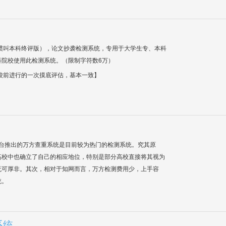
惯叫本科终评版），论文抄袭检测系统，专用于大学生专、本科
科院校使用此检测系统。（限制字符数6万）
校前进行的一次摸底评估，基本一致】
平台推出的万方查重系统是目前较为热门的检测系统。究其原
高校中也确立了自己的相应地位，特别是部分高校直接将其视为
无可厚非。其次，相对于知网而言，万方检测费用少，上手容
统。
系统