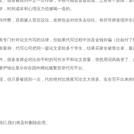
文，或者被抓到不止一次作弊，学校可能会直接劝退。之前有个新闻，某9
学，时间成本和心理压力也够喝一壶的。
你作弊，容易被人背后议论，老师也会对你失去信任。有些导师发现学生
有专门针对论文代写的法律，但如果代写过程中涉及金钱诈骗（比如付了
有案例，代写公司把同一篇论文卖给多个学生，结果买家全被查出来，最
件，很多老师会对比你平时的写作水平和论文质量，突然用词风格变了、
者IP地址显示你在国外网站频繁登录代写平台。
现，但只要被抓到一次，代价绝对比熬夜写论文大得多。实在写不出来的
我们,我们将及时删除处理。