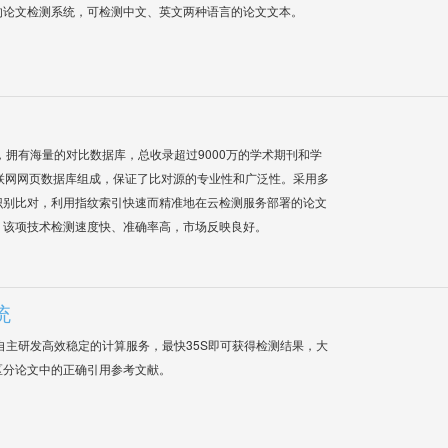
的论文检测系统，可检测中文、英文两种语言的论文文本。
系统，拥有海量的对比数据库，总收录超过9000万的学术期刊和学
联网网页数据库组成，保证了比对源的专业性和广泛性。采用多
识别比对，利用指纹索引快速而精准地在云检测服务部署的论文
，该项技术检测速度快、准确率高，市场反映良好。
统
自主研发高效稳定的计算服务，最快35S即可获得检测结果，大
区分论文中的正确引用参考文献。