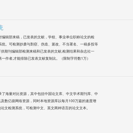
统
对编辑部来稿，已发表的文献，学校、事业单位职称论文的检
系统。可检测抄袭与剽窃、伪造、篡改、不当署名、一稿多投等
供期刊编辑部检测来稿和已发表的文献,检测结果和杂志社一
第一作者,才能排除已发表文献复制比。（限制字符数1万）
录了海量对比资源，其中包括中国论文库、中文学术期刊库、中
及数亿级网络资源，同时本地资源库以每月100万篇的速度增
的论文检测系统，可检测中文、英文两种语言的论文文本。