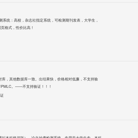
检测系统：高校，杂志社指定系统，可检测期刊发表，大学生，
网页格式，性价比高！
对库，其他数据库一致。出结果快，价格相对低廉，不支持验
PMLC。——不支持验证！！！
验证
惯叫本科终评版），论文抄袭检测系统，专用于大学生专、本科