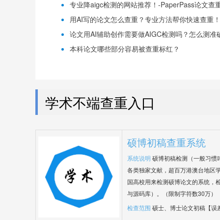
专业降aigc检测的网站推荐！-PaperPass论文查
用AI写的论文怎么查重？专业方法帮你快速查重！-P
论文用AI辅助创作需要做AIGC检测吗？怎么测准确-
本科论文哪些部分容易被查重标红？
学术不端查重入口
硕博初稿查重系统
系统说明
硕博初稿检测（一般习惯
各类独家文献，超百万港澳台地区
国高校用来检测硕博论文的系统，检
与源码库）。（限制字符数30万）
检查范围
硕士、博士论文初稿【误