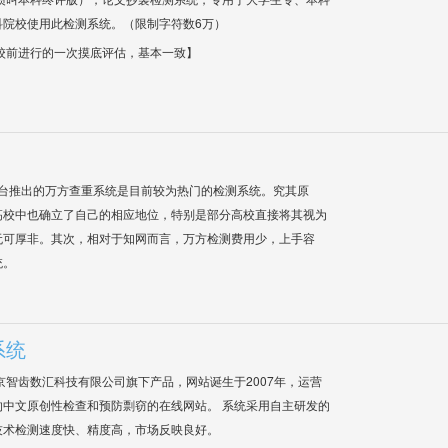
科院校使用此检测系统。（限制字符数6万）
校前进行的一次摸底评估，基本一致】
平台推出的万方查重系统是目前较为热门的检测系统。究其原
高校中也确立了自己的相应地位，特别是部分高校直接将其视为
无可厚非。其次，相对于知网而言，万方检测费用少，上手容
统。
系统
是北京智齿数汇科技有限公司旗下产品，网站诞生于2007年，运营
中文原创性检查和预防剽窃的在线网站。 系统采用自主研发的
技术检测速度快、精度高，市场反映良好。