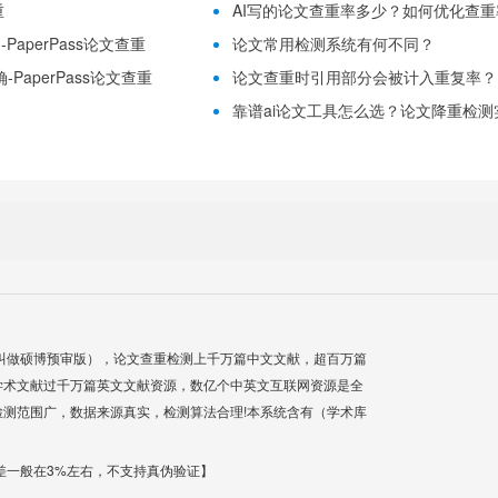
重
AI写的论文查重率多少？如何优化查重率？
aperPass论文查重
论文常用检测系统有何不同？
PaperPass论文查重
论文查重时引用部分会被计入重复率？
靠谱ai论文工具怎么选？论文降重检测实用
叫做硕博预审版），论文查重检测上千万篇中文文献，超百万篇
学术文献过千万篇英文文献资源，数亿个中英文互联网资源是全
测范围广，数据来源真实，检测算法合理!本系统含有（学术库
差一般在3%左右，不支持真伪验证】