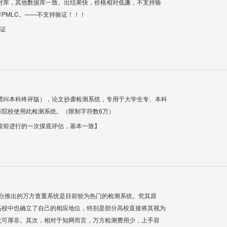
对库，其他数据库一致。出结果快，价格相对低廉，不支持验
PMLC。——不支持验证！！！
验证
惯叫本科终评版），论文抄袭检测系统，专用于大学生专、本科
科院校使用此检测系统。（限制字符数6万）
校前进行的一次摸底评估，基本一致】
平台推出的万方查重系统是目前较为热门的检测系统。究其原
高校中也确立了自己的相应地位，特别是部分高校直接将其视为
无可厚非。其次，相对于知网而言，万方检测费用少，上手容