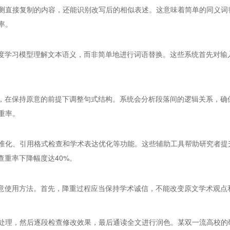
测直接复制的内容，还能识别改写后的相似表述。这意味着简单的同义词
率。
深度学习模型理解文本语义，而非简单地进行词语替换。这些系统首先对输
容，在保持原意的前提下调整句式结构。系统会分析段落间的逻辑关系，确
重率。
准化、引用格式检查和学术表达优化等功能。这些辅助工具帮助研究者提升
查重率下降幅度达40%。
注意使用方法。首先，降重过程应当保持学术诚信，不能改变原文学术观点
处理，然后逐段检查修改效果，最后通读全文进行润色。某双一流高校的