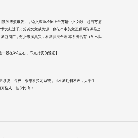
叫做硕博预审版），论文查重检测上千万篇中文文献，超百万篇
学术文献过千万篇英文文献资源，数亿个中英文互联网资源是全
测范围广，数据来源真实，检测算法合理!本系统含有（学术库
差一般在3%左右，不支持真伪验证】
检测系统：高校，杂志社指定系统，可检测期刊发表，大学生，
网页格式，性价比高！