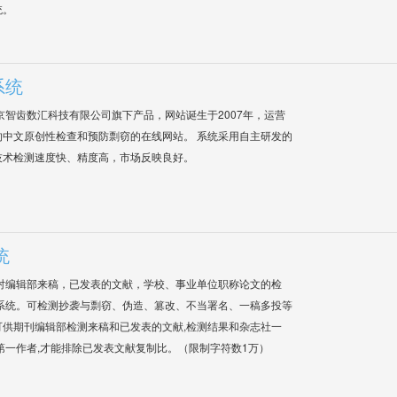
统。
系统
是北京智齿数汇科技有限公司旗下产品，网站诞生于2007年，运营
中文原创性检查和预防剽窃的在线网站。 系统采用自主研发的
技术检测速度快、精度高，市场反映良好。
统
对编辑部来稿，已发表的文献，学校、事业单位职称论文的检
系统。可检测抄袭与剽窃、伪造、篡改、不当署名、一稿多投等
供期刊编辑部检测来稿和已发表的文献,检测结果和杂志社一
第一作者,才能排除已发表文献复制比。（限制字符数1万）