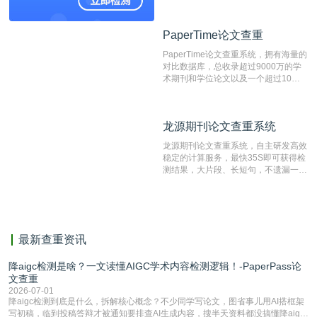
资源库以每月100万篇的速度增加，是
目前中文文献资源涵盖全面的论文检测
PaperTime论文查重
PaperTime论文查重
系统，可检测中文、英文两种语言的论
文文本。
PaperTime论文查重系统，拥有海量的
对比数据库，总收录超过9000万的学
术期刊和学位论文以及一个超过10亿
数量的互联网网页数据库组成，保证了
比对源的专业性和广泛性。采用多级指
纹对比技术结合深度语义发掘识别比
龙源期刊论文查重系统
龙源期刊论文查重系统
对，利用指纹索引快速而精准地在云检
测服务部署的论文数据资源库中找到所
龙源期刊论文查重系统，自主研发高效
有相似的片段，该项技术检测速度快、
稳定的计算服务，最快35S即可获得检
准确率高，市场反映良好。
测结果，大片段、长短句，不遗漏一处
相似，区分论文中的正确引用参考文
献。
最新查重资讯
降aigc检测是啥？一文读懂AIGC学术内容检测逻辑！-PaperPass论
文查重
2026-07-01
降aigc检测到底是什么，拆解核心概念？不少同学写论文，图省事儿用AI搭框架
写初稿，临到投稿答辩才被通知要排查AI生成内容，搜半天资料都没搞懂降aigc