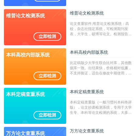
源，数亿个中英文互联网资源是全国高
校用来检测硕博论文的系统，检测范围
维普论文检测系统
维普论文检测系统
广，数据来源真实，检测算法合理!本
系统含有（学术库与源码库）。（限制
论文查重软件,维普论文检测系统：高
字符数30万）
校，杂志社指定系统，可检测期刊发
表，大学生，硕博等论文。检测报告支
持PDF、网页格式，性价比高！
本科高校内部版系统
本科高校内部版系统
比定稿版少大学生联合比对库，其他数
据库一致。出结果快，价格相对低廉，
不支持验证，适合在修改中期使用，定
稿推荐PMLC。——不支持验证！！！
本科定稿查重系统
本科定稿查重系统
本科定稿查重版（一般习惯叫本科终评
版），论文抄袭检测系统，专用于大学
生专、本科等论文检测的系统，大多数
专、本科院校使用此检测系统。（限制
字符数6万）
万方论文查重系统
万方论文查重系统