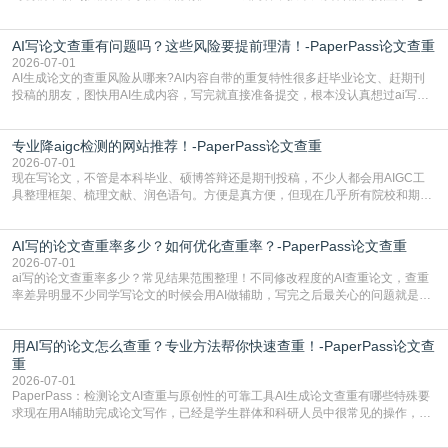
检测是啥，还容易把它和普通论文查重混为一谈，最后踩了坑，耽误了进度。哪
怕是已经入行的科研人员，不少人也搞不清降aigc检测是啥，对相关要求摸不
AI写论文查重有问题吗？这些风险要提前理清！-PaperPass论文查重
准。其实，降aigc检测是伴随AIGC工具在学术领域普及诞生的新需求，核心是为
了满足现在高校、期刊对AI生
2026-07-01
AI生成论文的查重风险从哪来?AI内容自带的重复特性很多赶毕业论文、赶期刊
投稿的朋友，图快用AI生成内容，写完就直接准备提交，根本没认真想过ai写论
文查重有问题吗这个问题，直到出了问题才追悔莫及。其实AI生成内容本身，就
自带不可忽视的查重风险。AI训练依赖海量公开的文本数据，生成内容本质是基
专业降aigc检测的网站推荐！-PaperPass论文查重
于训练数据的概率拼接，不是从零开始的原创创作。生成过程中，很容易复用已
有的高频公共表述，甚至直接拼接已经公开
2026-07-01
现在写论文，不管是本科毕业、硕博答辩还是期刊投稿，不少人都会用AIGC工
具整理框架、梳理文献、润色语句。方便是真方便，但现在几乎所有院校和期刊
都要求排查论文中的AIGC生成内容，不符合规范的直接打回修改。自己瞎改三
五遍还是过不了预检测的大有人在，这时候，找到靠谱的降AIGC检测率的网
AI写的论文查重率多少？如何优化查重率？-PaperPass论文查重
站，就能少走好多弯路。PaperPass：守护学术原创性的智能伙伴AIGC生成内
容的学术合规痛点去年帮一个本科师弟改
2026-07-01
ai写的论文查重率多少？常见结果范围整理！不同修改程度的AI查重论文，查重
率差异明显不少同学写论文的时候会用AI做辅助，写完之后最关心的问题就是ai
写的论文查重率多少。很多人误以为AI生成的内容都是全新的，不会出现重复，
实际情况和大家想的不太一样。AI训练依赖海量公开学术文献、网络内容，生成
用AI写的论文怎么查重？专业方法帮你快速查重！-PaperPass论文查
内容本质是按照语义概率拼接已有内容，很容易和已发布的作品撞重复，甚至会
直接引用整段已有内容，所以查重率偏高是
重
2026-07-01
PaperPass：检测论文AI查重与原创性的可靠工具AI生成论文查重有哪些特殊要
求现在用AI辅助完成论文写作，已经是学生群体和科研人员中很常见的操作，不
管是搭建论文框架、梳理研究逻辑还是润色语言，不少人都会借助AI提高效率。
但很多人忽略了，AI生成的内容天生带有重复风险——训练AI的数据集本身就包