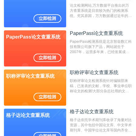
论文检测网站,万方数据平台推出的万
方查重系统是目前较为热门的检测系
统。究其原因，万方数据通过近年的发
展，在高校中也确立了自己的相应地
位，特别是部分高校直接将其视为毕业
检测系统，其真实性和权威性无可厚
PaperPass论文查重系统
PaperPass论文查重系统
非。其次，相对于知网而言，万方检测
PaperPass检测系统是北京智齿数汇科
费用少，上手容易，是学生初次论文查
技有限公司旗下产品，网站诞生于
重的推荐系统。
2007年，运营多年来，已经发展成为
国内可信赖的中文原创性检查和预防剽
窃的在线网站。 系统采用自主研发的
动态指纹越级扫描检测技术，该项技术
职称评审论文查重系统
检测速度快、精度高，市场反映良好。
职称评审论文查重系统
职称评审论文检测系统针对编辑部来
稿，已发表的文献，学校、事业单位职
称论文的检测!大部分杂志社用的文献
抄袭检测系统。可检测抄袭与剽窃、伪
造、篡改、不当署名、一稿多投等学术
不端文献，学术不端论文查重可供期刊
格子达论文查重系统
编辑部检测来稿和已发表的文献,检测
格子达论文查重系统
结果和杂志社一致,已发表过的文章检
格子达依托学术期刊库收录了海量对比
测时注意填写第一作者,才能排除已发
资源，其中包括中国论文库、中文学术
表文献复制比。（限制字符数1万）
期刊库、中国学位论文库等国内齐全的
论文库以及数亿级网络资源，同时本地