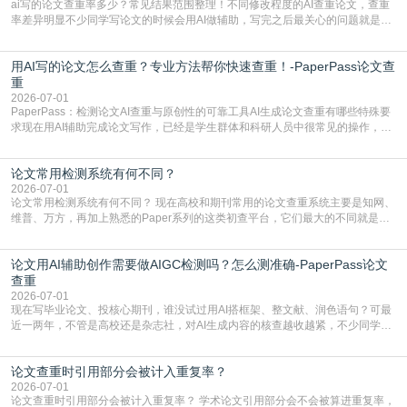
ai写的论文查重率多少？常见结果范围整理！不同修改程度的AI查重论文，查重
率差异明显不少同学写论文的时候会用AI做辅助，写完之后最关心的问题就是ai
写的论文查重率多少。很多人误以为AI生成的内容都是全新的，不会出现重复，
实际情况和大家想的不太一样。AI训练依赖海量公开学术文献、网络内容，生成
用AI写的论文怎么查重？专业方法帮你快速查重！-PaperPass论文查
内容本质是按照语义概率拼接已有内容，很容易和已发布的作品撞重复，甚至会
直接引用整段已有内容，所以查重率偏高是
重
2026-07-01
PaperPass：检测论文AI查重与原创性的可靠工具AI生成论文查重有哪些特殊要
求现在用AI辅助完成论文写作，已经是学生群体和科研人员中很常见的操作，不
管是搭建论文框架、梳理研究逻辑还是润色语言，不少人都会借助AI提高效率。
但很多人忽略了，AI生成的内容天生带有重复风险——训练AI的数据集本身就包
论文常用检测系统有何不同？
含大量已公开的学术内容、网络原创内容，AI输出内容时很容易无意识拼接出重
复片
2026-07-01
论文常用检测系统有何不同？ 现在高校和期刊常用的论文查重系统主要是知网、
维普、万方，再加上熟悉的Paper系列的这类初查平台，它们最大的不同就是数
据库大小、算法严格度和适用场景，弄明白区别你就不会乱花冤枉钱也不会被初
查数值误导。知网（CNKI）是学校定稿检测的绝对主流。本科用PMLC，含大学
论文用AI辅助创作需要做AIGC检测吗？怎么测准确-PaperPass论文
生联合比对库，能比历届学长论文，硕博用VIP/TMLC，含学术论文联合比对
库，期刊投稿用AMLMC/SML
查重
2026-07-01
现在写毕业论文、投核心期刊，谁没试过用AI搭框架、整文献、润色语句？可最
近一两年，不管是高校还是杂志社，对AI生成内容的核查越收越紧，不少同学投
出去的文章直接因为AIGC占比过高被打回，还有人毕设差点因为这个过不了，
真的太亏。提前做AIGC检测，已经成了很多过来人交稿前必做的一步。为什么
论文查重时引用部分会被计入重复率？
AIGC检测成了论文答辩投稿前的必备项？可能还有不少人觉得，我就用AI搭了个
框架，内容都是自己写的，至于做AIG
2026-07-01
论文查重时引用部分会被计入重复率？ 学术论文引用部分会不会被算进重复率，