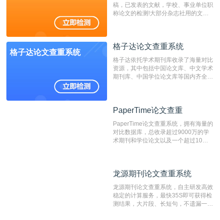
稿，已发表的文献，学校、事业单位职
称论文的检测!大部分杂志社用的文献
抄袭检测系统。可检测抄袭与剽窃、伪
造、篡改、不当署名、一稿多投等学术
不端文献，学术不端论文查重可供期刊
格子达论文查重系统
编辑部检测来稿和已发表的文献,检测
格子达论文查重系统
结果和杂志社一致,已发表过的文章检
格子达依托学术期刊库收录了海量对比
测时注意填写第一作者,才能排除已发
资源，其中包括中国论文库、中文学术
表文献复制比。（限制字符数1万）
期刊库、中国学位论文库等国内齐全的
论文库以及数亿级网络资源，同时本地
资源库以每月100万篇的速度增加，是
目前中文文献资源涵盖全面的论文检测
PaperTime论文查重
PaperTime论文查重
系统，可检测中文、英文两种语言的论
文文本。
PaperTime论文查重系统，拥有海量的
对比数据库，总收录超过9000万的学
术期刊和学位论文以及一个超过10亿
数量的互联网网页数据库组成，保证了
比对源的专业性和广泛性。采用多级指
纹对比技术结合深度语义发掘识别比
龙源期刊论文查重系统
龙源期刊论文查重系统
对，利用指纹索引快速而精准地在云检
测服务部署的论文数据资源库中找到所
龙源期刊论文查重系统，自主研发高效
有相似的片段，该项技术检测速度快、
稳定的计算服务，最快35S即可获得检
准确率高，市场反映良好。
测结果，大片段、长短句，不遗漏一处
相似，区分论文中的正确引用参考文