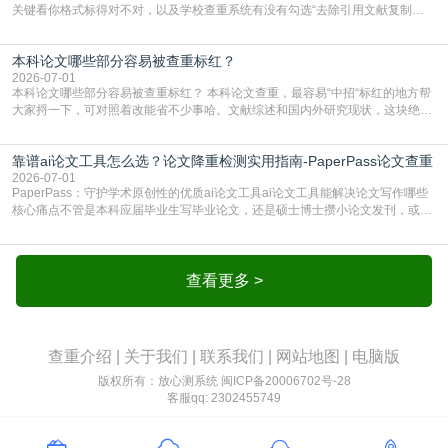
关键看你格式标得对不对，以及学校查重系统有没有勾选“去除引用文献复制
比”。如果格式完全规范，如正文引用句尾紧跟半角上标[1]，文末“参考文献”四字
独占一行，每条文献用[1][2]方括号编号、与正文一一对应，著录项符合GB/T
本科论文哪些部分容易被查重标红？
7714（作者、题名、刊名、年、卷期、页码齐全，标点用半角）；查重系统识别
成功后通常把这段标为引用，
2026-07-01
本科论文哪些部分容易被查重标红？ 本科论文查重，最容易“中招“标红的地方帮
大家捋一下，可对照着改能省不少事哈。文献综述和国内外研究现状，这块绝对
的重灾区。你介绍前人研究了啥、某个理论是谁提的，课本和往届论文里都有近
乎一模一样的话，你要是直接复制百度百科、教材或别人写好的综述段落，系统
靠谱ai论文工具怎么选？论文降重检测实用指南-PaperPass论文查重
一抓一个准，整段飘红。研究背景、意义和方法描述也是不可避免，比如“本文采
用问卷调查法““运用SPSS软件进行数据分
2026-07-01
PaperPass：守护学术原创性的优质ai论文工具ai论文工具能解决论文写作哪些
核心痛点不管是本科应届毕业生写毕业论文，还是硕士博士攒小论文发刊，或是
科研人员整理课题成果，都绕不开重复率核查、内容优化这两大难关。以前全靠
自己逐句读逐句改，熬好几个大夜不说，还经常改不到点上，交上去才发现重复
率超标，再返工太折腾。现在有了成熟的ai论文工具，这些痛点基本都能高效解
决。靠谱的ai论文工具，不止能帮你梳
查看更多 >
查重介绍
|
关于我们
|
联系我们
|
网站地图
|
电脑版
版权所有：放心测系统
闽ICP备20006702号-28
客服qq: 2302455749