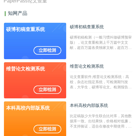
PaperPass论文查重
知网产品
硕博初稿查重系统
硕博初稿查重系统
硕博初稿检测（一般习惯叫做硕博预审
版），论文查重检测上千万篇中文文
献，超百万篇各类独家文献，超百万港
澳台地区学术文献过千万篇英文文献资
源，数亿个中英文互联网资源是全国高
校用来检测硕博论文的系统，检测范围
维普论文检测系统
维普论文检测系统
广，数据来源真实，检测算法合理!本
系统含有（学术库与源码库）。（限制
论文查重软件,维普论文检测系统：高
字符数30万）
校，杂志社指定系统，可检测期刊发
表，大学生，硕博等论文。检测报告支
持PDF、网页格式，性价比高！
本科高校内部版系统
本科高校内部版系统
比定稿版少大学生联合比对库，其他数
据库一致。出结果快，价格相对低廉，
不支持验证，适合在修改中期使用，定
稿推荐PMLC。——不支持验证！！！