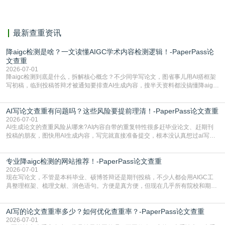
献。
最新查重资讯
降aigc检测是啥？一文读懂AIGC学术内容检测逻辑！-PaperPass论
文查重
2026-07-01
降aigc检测到底是什么，拆解核心概念？不少同学写论文，图省事儿用AI搭框架
写初稿，临到投稿答辩才被通知要排查AI生成内容，搜半天资料都没搞懂降aigc
检测是啥，还容易把它和普通论文查重混为一谈，最后踩了坑，耽误了进度。哪
怕是已经入行的科研人员，不少人也搞不清降aigc检测是啥，对相关要求摸不
AI写论文查重有问题吗？这些风险要提前理清！-PaperPass论文查重
准。其实，降aigc检测是伴随AIGC工具在学术领域普及诞生的新需求，核心是为
了满足现在高校、期刊对AI生
2026-07-01
AI生成论文的查重风险从哪来?AI内容自带的重复特性很多赶毕业论文、赶期刊
投稿的朋友，图快用AI生成内容，写完就直接准备提交，根本没认真想过ai写论
文查重有问题吗这个问题，直到出了问题才追悔莫及。其实AI生成内容本身，就
自带不可忽视的查重风险。AI训练依赖海量公开的文本数据，生成内容本质是基
专业降aigc检测的网站推荐！-PaperPass论文查重
于训练数据的概率拼接，不是从零开始的原创创作。生成过程中，很容易复用已
有的高频公共表述，甚至直接拼接已经公开
2026-07-01
现在写论文，不管是本科毕业、硕博答辩还是期刊投稿，不少人都会用AIGC工
具整理框架、梳理文献、润色语句。方便是真方便，但现在几乎所有院校和期刊
都要求排查论文中的AIGC生成内容，不符合规范的直接打回修改。自己瞎改三
五遍还是过不了预检测的大有人在，这时候，找到靠谱的降AIGC检测率的网
AI写的论文查重率多少？如何优化查重率？-PaperPass论文查重
站，就能少走好多弯路。PaperPass：守护学术原创性的智能伙伴AIGC生成内
容的学术合规痛点去年帮一个本科师弟改
2026-07-01