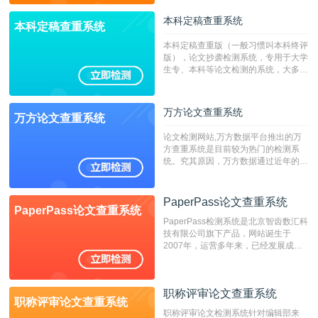
本科定稿查重系统
本科定稿查重系统
本科定稿查重版（一般习惯叫本科终评
版），论文抄袭检测系统，专用于大学
生专、本科等论文检测的系统，大多数
专、本科院校使用此检测系统。（限制
字符数6万）
万方论文查重系统
万方论文查重系统
论文检测网站,万方数据平台推出的万
方查重系统是目前较为热门的检测系
统。究其原因，万方数据通过近年的发
展，在高校中也确立了自己的相应地
位，特别是部分高校直接将其视为毕业
检测系统，其真实性和权威性无可厚
PaperPass论文查重系统
PaperPass论文查重系统
非。其次，相对于知网而言，万方检测
PaperPass检测系统是北京智齿数汇科
费用少，上手容易，是学生初次论文查
技有限公司旗下产品，网站诞生于
重的推荐系统。
2007年，运营多年来，已经发展成为
国内可信赖的中文原创性检查和预防剽
窃的在线网站。 系统采用自主研发的
动态指纹越级扫描检测技术，该项技术
职称评审论文查重系统
检测速度快、精度高，市场反映良好。
职称评审论文查重系统
职称评审论文检测系统针对编辑部来