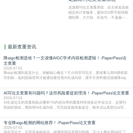
测服务部署的论文数据资源库中找到所
龙源期刊论文查重系统，自主研发高效
有相似的片段，该项技术检测速度快、
稳定的计算服务，最快35S即可获得检
准确率高，市场反映良好。
测结果，大片段、长短句，不遗漏一处
相似，区分论文中的正确引用参考文
献。
最新查重资讯
降aigc检测是啥？一文读懂AIGC学术内容检测逻辑！-PaperPass论
文查重
2026-07-01
降aigc检测到底是什么，拆解核心概念？不少同学写论文，图省事儿用AI搭框架
写初稿，临到投稿答辩才被通知要排查AI生成内容，搜半天资料都没搞懂降aigc
检测是啥，还容易把它和普通论文查重混为一谈，最后踩了坑，耽误了进度。哪
怕是已经入行的科研人员，不少人也搞不清降aigc检测是啥，对相关要求摸不
AI写论文查重有问题吗？这些风险要提前理清！-PaperPass论文查重
准。其实，降aigc检测是伴随AIGC工具在学术领域普及诞生的新需求，核心是为
了满足现在高校、期刊对AI生
2026-07-01
AI生成论文的查重风险从哪来?AI内容自带的重复特性很多赶毕业论文、赶期刊
投稿的朋友，图快用AI生成内容，写完就直接准备提交，根本没认真想过ai写论
文查重有问题吗这个问题，直到出了问题才追悔莫及。其实AI生成内容本身，就
自带不可忽视的查重风险。AI训练依赖海量公开的文本数据，生成内容本质是基
专业降aigc检测的网站推荐！-PaperPass论文查重
于训练数据的概率拼接，不是从零开始的原创创作。生成过程中，很容易复用已
有的高频公共表述，甚至直接拼接已经公开
2026-07-01
现在写论文，不管是本科毕业、硕博答辩还是期刊投稿，不少人都会用AIGC工