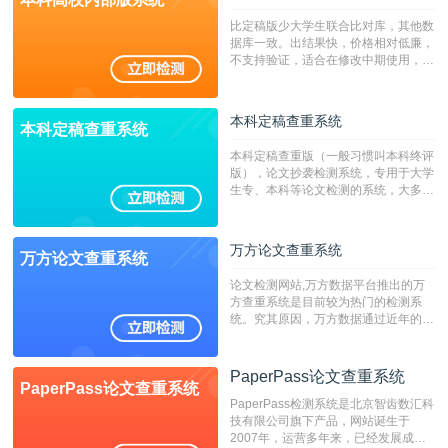
比定稿版少大学生联合比对库，其他数
据库一致。出结果快，价格相对低廉，
不支持验证，适合在修改中期使用，定
稿推荐PMLC。——不支持验证！！！
本科定稿查重系统
本科定稿查重系统
本科定稿查重版（一般习惯叫本科终评
版），论文抄袭检测系统，专用于大学
生专、本科等论文检测的系统，大多数
专、本科院校使用此检测系统。（限制
字符数6万）
万方论文查重系统
万方论文查重系统
论文检测网站,万方数据平台推出的万
方查重系统是目前较为热门的检测系
统。究其原因，万方数据通过近年的发
展，在高校中也确立了自己的相应地
位，特别是部分高校直接将其视为毕业
检测系统，其真实性和权威性无可厚
PaperPass论文查重系统
PaperPass论文查重系统
非。其次，相对于知网而言，万方检测
PaperPass检测系统是北京智齿数汇科
费用少，上手容易，是学生初次论文查
技有限公司旗下产品，网站诞生于
重的推荐系统。
2007年，运营多年来，已经发展成为