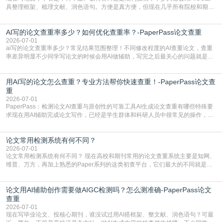
具整理框架、梳理文献、润色语句。方便是真方便，但现在几乎所有院校和期刊
都要求排查论文中的AIGC生成内容，不符合规范的直接打回修改。自己瞎改三
五遍还是过不了预检测的大有人在，这时候，找到靠谱的降AIGC检测率的网
AI写的论文查重率多少？如何优化查重率？-PaperPass论文查重
站，就能少走好多弯路。PaperPass：守护学术原创性的智能伙伴AIGC生成内
容的学术合规痛点去年帮一个本科师弟改
2026-07-01
ai写的论文查重率多少？常见结果范围整理！不同修改程度的AI查重论文，查重
率差异明显不少同学写论文的时候会用AI做辅助，写完之后最关心的问题就是ai
写的论文查重率多少。很多人误以为AI生成的内容都是全新的，不会出现重复，
实际情况和大家想的不太一样。AI训练依赖海量公开学术文献、网络内容，生成
用AI写的论文怎么查重？专业方法帮你快速查重！-PaperPass论文查
内容本质是按照语义概率拼接已有内容，很容易和已发布的作品撞重复，甚至会
直接引用整段已有内容，所以查重率偏高是
重
2026-07-01
PaperPass：检测论文AI查重与原创性的可靠工具AI生成论文查重有哪些特殊要
求现在用AI辅助完成论文写作，已经是学生群体和科研人员中很常见的操作，不
管是搭建论文框架、梳理研究逻辑还是润色语言，不少人都会借助AI提高效率。
但很多人忽略了，AI生成的内容天生带有重复风险——训练AI的数据集本身就包
论文常用检测系统有何不同？
含大量已公开的学术内容、网络原创内容，AI输出内容时很容易无意识拼接出重
复片
2026-07-01
论文常用检测系统有何不同？ 现在高校和期刊常用的论文查重系统主要是知网、
维普、万方，再加上熟悉的Paper系列的这类初查平台，它们最大的不同就是数
据库大小、算法严格度和适用场景，弄明白区别你就不会乱花冤枉钱也不会被初
查数值误导。知网（CNKI）是学校定稿检测的绝对主流。本科用PMLC，含大学
论文用AI辅助创作需要做AIGC检测吗？怎么测准确-PaperPass论文
生联合比对库，能比历届学长论文，硕博用VIP/TMLC，含学术论文联合比对
库，期刊投稿用AMLMC/SML
查重
2026-07-01
现在写毕业论文、投核心期刊，谁没试过用AI搭框架、整文献、润色语句？可最