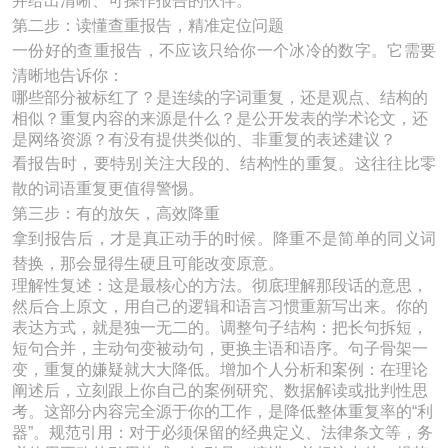
并给出清晰、可操作报告的伙伴。
第二步：读懂查重报告，精准定位问题
一份好的查重报告，不应该只给你一个冰冷的数字。它需要
清晰地告诉你：
哪些部分被标红了？是连续的字词重复，还是观点、结构的
相似？重复内容的来源是什么？是公开发表的学术论文，还
是网络资源？有没有提供类似的、非重复的表述建议？
看报告时，要特别关注大段的、结构性的重复。这往往比零
散的词语重复更值得警惕。
第三步：有的放矢，高效降重
拿到报告后，才是真正动手的时候。降重不是简单的同义词
替换，那会显得生硬且可能改变原意。
理解性复述：这是最核心的方法。彻底理解那段话的意思，
然后合上原文，用自己的逻辑和语言习惯重新写出来。你的
表达方式，就是独一无二的。调整句子结构：把长句拆短，
短句合并，主动句变被动句，更换主语和语序。句子骨架一
变，重复的嫌疑就大大降低。增加个人分析和案例：在理论
阐述后，立刻跟上你自己的案例研究、数据解读或批判性思
考。这部分内容完全源于你的工作，是降低整体重复率的“利
器”。规范引用：对于必须保留的经典定义、法律条文等，务