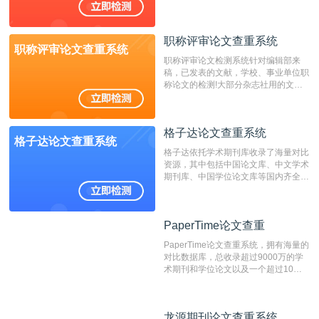
国内可信赖的中文原创性检查和预防剽
窃的在线网站。 系统采用自主研发的
动态指纹越级扫描检测技术，该项技术
职称评审论文查重系统
检测速度快、精度高，市场反映良好。
职称评审论文查重系统
职称评审论文检测系统针对编辑部来
稿，已发表的文献，学校、事业单位职
称论文的检测!大部分杂志社用的文献
抄袭检测系统。可检测抄袭与剽窃、伪
造、篡改、不当署名、一稿多投等学术
不端文献，学术不端论文查重可供期刊
格子达论文查重系统
编辑部检测来稿和已发表的文献,检测
格子达论文查重系统
结果和杂志社一致,已发表过的文章检
格子达依托学术期刊库收录了海量对比
测时注意填写第一作者,才能排除已发
资源，其中包括中国论文库、中文学术
表文献复制比。（限制字符数1万）
期刊库、中国学位论文库等国内齐全的
论文库以及数亿级网络资源，同时本地
资源库以每月100万篇的速度增加，是
目前中文文献资源涵盖全面的论文检测
PaperTime论文查重
PaperTime论文查重
系统，可检测中文、英文两种语言的论
文文本。
PaperTime论文查重系统，拥有海量的
对比数据库，总收录超过9000万的学
术期刊和学位论文以及一个超过10亿
数量的互联网网页数据库组成，保证了
比对源的专业性和广泛性。采用多级指
纹对比技术结合深度语义发掘识别比
龙源期刊论文查重系统
龙源期刊论文查重系统
对，利用指纹索引快速而精准地在云检