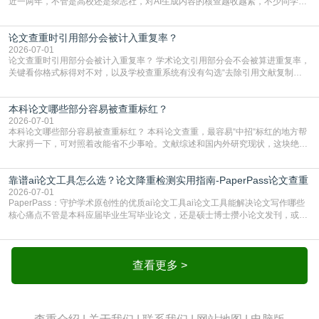
近一两年，不管是高校还是杂志社，对AI生成内容的核查越收越紧，不少同学投
出去的文章直接因为AIGC占比过高被打回，还有人毕设差点因为这个过不了，
真的太亏。提前做AIGC检测，已经成了很多过来人交稿前必做的一步。为什么
论文查重时引用部分会被计入重复率？
AIGC检测成了论文答辩投稿前的必备项？可能还有不少人觉得，我就用AI搭了个
框架，内容都是自己写的，至于做AIG
2026-07-01
论文查重时引用部分会被计入重复率？ 学术论文引用部分会不会被算进重复率，
关键看你格式标得对不对，以及学校查重系统有没有勾选“去除引用文献复制
比”。如果格式完全规范，如正文引用句尾紧跟半角上标[1]，文末“参考文献”四字
独占一行，每条文献用[1][2]方括号编号、与正文一一对应，著录项符合GB/T
本科论文哪些部分容易被查重标红？
7714（作者、题名、刊名、年、卷期、页码齐全，标点用半角）；查重系统识别
成功后通常把这段标为引用，
2026-07-01
本科论文哪些部分容易被查重标红？ 本科论文查重，最容易“中招“标红的地方帮
大家捋一下，可对照着改能省不少事哈。文献综述和国内外研究现状，这块绝对
的重灾区。你介绍前人研究了啥、某个理论是谁提的，课本和往届论文里都有近
乎一模一样的话，你要是直接复制百度百科、教材或别人写好的综述段落，系统
靠谱ai论文工具怎么选？论文降重检测实用指南-PaperPass论文查重
一抓一个准，整段飘红。研究背景、意义和方法描述也是不可避免，比如“本文采
用问卷调查法““运用SPSS软件进行数据分
2026-07-01
PaperPass：守护学术原创性的优质ai论文工具ai论文工具能解决论文写作哪些
核心痛点不管是本科应届毕业生写毕业论文，还是硕士博士攒小论文发刊，或是
科研人员整理课题成果，都绕不开重复率核查、内容优化这两大难关。以前全靠
自己逐句读逐句改，熬好几个大夜不说，还经常改不到点上，交上去才发现重复
率超标，再返工太折腾。现在有了成熟的ai论文工具，这些痛点基本都能高效解
决。靠谱的ai论文工具，不止能帮你梳
查看更多 >