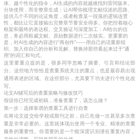
体、越个性化的指令，AI生成的内容就越难找到雷同版本。
分块使用，而非整章生成：让AI帮你梳理文献综述的思路、
提供几个不同的论证角度，或者检查某一段落的逻辑连贯
性，都比让它直接输出完整章节要安全得多。你把控着核心
框架和最终的表达权。交叉验证与深度加工：AI给出的信
息，务必用权威文献、原始数据进行二次核实。更重要的
是，对AI生成的内容进行“再创作”——用自己的话重新组
织、加入你自己的分析和见解、替换掉那些看起来过于“通
用”的词汇和句式。
这里要重点提的是，很多同学忽略了摘要、引言和结论部
分。这些地方恰恰是查重系统关注的重点，也是最容易出现
通用表述的区域。在这些部分，尤其要下功夫进行个性化改
写。
论文AI辅写后的查重策略与修改技巧
假设你已经完成初稿，准备查重了，该怎么做？
第一步：选择靠谱的查重工具进行自查
在将论文提交给学校或期刊之前，自己先做一次甚至多次查
重是非常必要的。这里就体现出使用一个专业、精准的查重
服务的重要性。你需要的是一个能深度识别潜在重复内容，