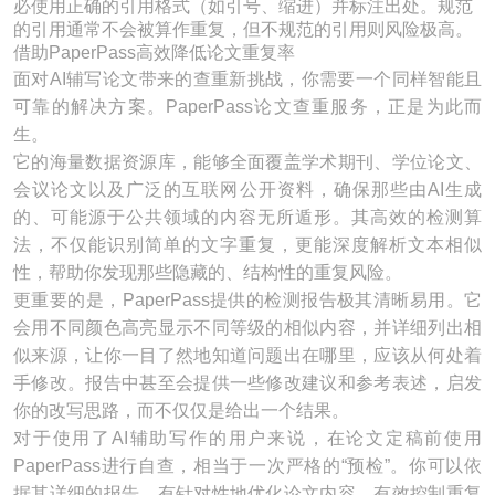
必使用正确的引用格式（如引号、缩进）并标注出处。规范
的引用通常不会被算作重复，但不规范的引用则风险极高。
借助PaperPass高效降低论文重复率
面对AI辅写论文带来的查重新挑战，你需要一个同样智能且
可靠的解决方案。PaperPass论文查重服务，正是为此而
生。
它的海量数据资源库，能够全面覆盖学术期刊、学位论文、
会议论文以及广泛的互联网公开资料，确保那些由AI生成
的、可能源于公共领域的内容无所遁形。其高效的检测算
法，不仅能识别简单的文字重复，更能深度解析文本相似
性，帮助你发现那些隐藏的、结构性的重复风险。
更重要的是，PaperPass提供的检测报告极其清晰易用。它
会用不同颜色高亮显示不同等级的相似内容，并详细列出相
似来源，让你一目了然地知道问题出在哪里，应该从何处着
手修改。报告中甚至会提供一些修改建议和参考表述，启发
你的改写思路，而不仅仅是给出一个结果。
对于使用了AI辅助写作的用户来说，在论文定稿前使用
PaperPass进行自查，相当于一次严格的“预检”。你可以依
据其详细的报告，有针对性地优化论文内容，有效控制重复