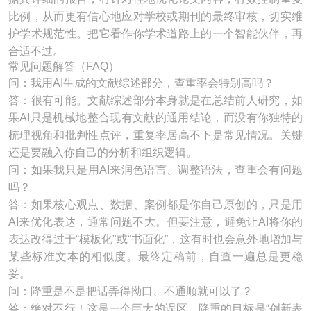
比例，从而更有信心地应对学校或期刊的最终审核，切实维
护学术规范性。把它看作你学术道路上的一个智能伙伴，再
合适不过。
常见问题解答（FAQ）
问：我用AI生成的文献综述部分，查重率会特别高吗？
答：很有可能。文献综述部分本身就是在总结前人研究，如
果AI只是机械地整合现有文献的通用结论，而没有你独特的
梳理视角和批判性点评，重复率居高不下是常见情况。关键
还是要融入你自己的分析和组织逻辑。
问：如果我只是用AI来润色语言、调整语法，查重会有问题
吗？
答：如果核心观点、数据、案例都是你自己原创的，只是用
AI来优化表达，通常问题不大。但要注意，避免让AI将你的
表达改得过于“模板化”或“书面化”，这有时也会意外地增加与
某些标准文本的相似度。最终定稿前，自查一遍总是更稳
妥。
问：降重是不是把话弄得拗口、不通顺就可以了？
答：绝对不行！这是一个巨大的误区。降重的目标是“创新表