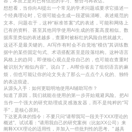
容，本质上是对已有信息的学习、整合与再表达。
想想看，当你向AI提出一个常见的学术问题或要求它描述一
个经典理论时，它很可能会生成一段逻辑清晰、表述规范的
文本。问题在于，这种“标准答案”式的表述，可能和网络上
已有的资料、甚至其他同学使用AI生成的答案高度相似。数
据库里类似的表述越多，查重时被标红的风险自然就越大。
这还不是最关键的。AI写作有时会不自觉地“模仿”其训练数
据中的某些固定句式、术语搭配甚至是段落结构。这种语言
风格上的趋同，即便核心观点是你自己的，也可能在查重时
被识别为“相似内容”。说白了，AI帮你省去了组织语言的麻
烦，但也可能让你的论文失去了那么一点点个人化的、独特
的表达痕迹。
从源头入手：如何更聪明地使用AI辅助写作？
知道了原因，我们就能在使用的第一步开始规避风险。把AI
当作一个强大的研究助理或灵感激发器，而不是纯粹的“写
手”，是核心原则。
下达更具体的指令：不要只问“请帮我写一段关于XXX理论的
概述”。试试看：“请用我自己的研究案例（比如XX公司）来
阐释XXX理论的适用性，并加入一些批判性的思考。” 越具