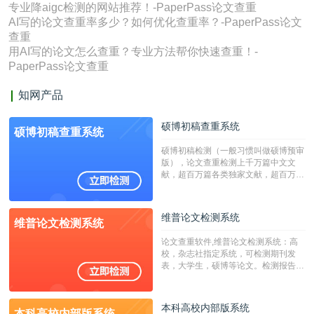
专业降aigc检测的网站推荐！-PaperPass论文查重
AI写的论文查重率多少？如何优化查重率？-PaperPass论文
查重
用AI写的论文怎么查重？专业方法帮你快速查重！-
PaperPass论文查重
知网产品
硕博初稿查重系统
硕博初稿查重系统
硕博初稿检测（一般习惯叫做硕博预审
版），论文查重检测上千万篇中文文
献，超百万篇各类独家文献，超百万港
澳台地区学术文献过千万篇英文文献资
源，数亿个中英文互联网资源是全国高
校用来检测硕博论文的系统，检测范围
维普论文检测系统
维普论文检测系统
广，数据来源真实，检测算法合理!本
系统含有（学术库与源码库）。（限制
论文查重软件,维普论文检测系统：高
字符数30万）
校，杂志社指定系统，可检测期刊发
表，大学生，硕博等论文。检测报告支
持PDF、网页格式，性价比高！
本科高校内部版系统
本科高校内部版系统