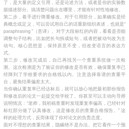
了，是大量的定义引用，还是论述方法，或者是你的实验数
据描述部分。搞清楚问题出在哪里，才能有针对性地修改。
第二步，着手进行降重修改。对于引用部分，如果确实是经
典概念或定义，可以尝试用自己的话重新组织表述，也就是“
paraphrasing ”（意译）。对于大段标红的内容，看看是否能
调整句子结构，比如把长句拆成短句，或者把被动句改为主
动句。核心思想是，保持原意不变，但改变语言的表达方
式。
第三步，修改完成后，自己再找另一个查重系统做一次检
测。这次检测是为了验证你的修改是否有效，确保重复率已
经降到了学校要求的合格线以内。注意选择靠谱的查重平
台，避免结果偏差太大。
当你确认重复率已经达标后，就可以放心地把最初那份报告
和修改后的论文一起提交给学校了。你甚至可以主动向导师
说明情况：“老师，我初稿查重时发现重复率偏高，已经针对
标红部分做了认真修改，这是修改后的查重合格报告。” 这
样的处理方式，反而体现了你对论文的负责态度。
面对不理想的查重结果，隐瞒绝不是办法。把它看作一个预