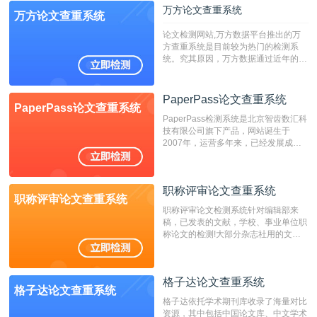
万方论文查重系统
万方论文查重系统
论文检测网站,万方数据平台推出的万
方查重系统是目前较为热门的检测系
统。究其原因，万方数据通过近年的发
展，在高校中也确立了自己的相应地
位，特别是部分高校直接将其视为毕业
检测系统，其真实性和权威性无可厚
PaperPass论文查重系统
PaperPass论文查重系统
非。其次，相对于知网而言，万方检测
PaperPass检测系统是北京智齿数汇科
费用少，上手容易，是学生初次论文查
技有限公司旗下产品，网站诞生于
重的推荐系统。
2007年，运营多年来，已经发展成为
国内可信赖的中文原创性检查和预防剽
窃的在线网站。 系统采用自主研发的
动态指纹越级扫描检测技术，该项技术
职称评审论文查重系统
检测速度快、精度高，市场反映良好。
职称评审论文查重系统
职称评审论文检测系统针对编辑部来
稿，已发表的文献，学校、事业单位职
称论文的检测!大部分杂志社用的文献
抄袭检测系统。可检测抄袭与剽窃、伪
造、篡改、不当署名、一稿多投等学术
不端文献，学术不端论文查重可供期刊
格子达论文查重系统
编辑部检测来稿和已发表的文献,检测
格子达论文查重系统
结果和杂志社一致,已发表过的文章检
格子达依托学术期刊库收录了海量对比
测时注意填写第一作者,才能排除已发
资源，其中包括中国论文库、中文学术