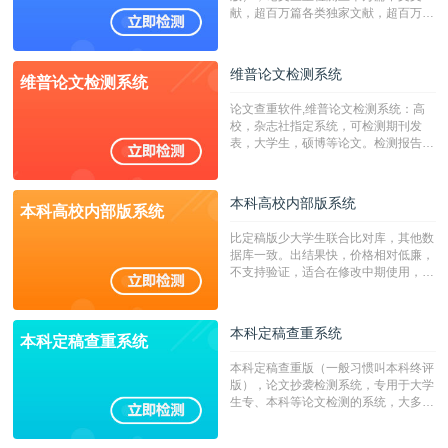
献，超百万篇各类独家文献，超百万港
澳台地区学术文献过千万篇英文文献资
源，数亿个中英文互联网资源是全国高
校用来检测硕博论文的系统，检测范围
维普论文检测系统
维普论文检测系统
广，数据来源真实，检测算法合理!本
系统含有（学术库与源码库）。（限制
论文查重软件,维普论文检测系统：高
字符数30万）
校，杂志社指定系统，可检测期刊发
表，大学生，硕博等论文。检测报告支
持PDF、网页格式，性价比高！
本科高校内部版系统
本科高校内部版系统
比定稿版少大学生联合比对库，其他数
据库一致。出结果快，价格相对低廉，
不支持验证，适合在修改中期使用，定
稿推荐PMLC。——不支持验证！！！
本科定稿查重系统
本科定稿查重系统
本科定稿查重版（一般习惯叫本科终评
版），论文抄袭检测系统，专用于大学
生专、本科等论文检测的系统，大多数
专、本科院校使用此检测系统。（限制
字符数6万）