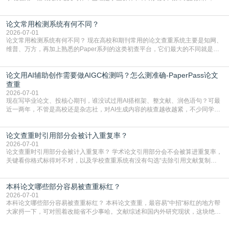
管是搭建论文框架、梳理研究逻辑还是润色语言，不少人都会借助AI提高效率。
但很多人忽略了，AI生成的内容天生带有重复风险——训练AI的数据集本身就包
论文常用检测系统有何不同？
含大量已公开的学术内容、网络原创内容，AI输出内容时很容易无意识拼接出重
复片
2026-07-01
论文常用检测系统有何不同？ 现在高校和期刊常用的论文查重系统主要是知网、
维普、万方，再加上熟悉的Paper系列的这类初查平台，它们最大的不同就是数
据库大小、算法严格度和适用场景，弄明白区别你就不会乱花冤枉钱也不会被初
查数值误导。知网（CNKI）是学校定稿检测的绝对主流。本科用PMLC，含大学
论文用AI辅助创作需要做AIGC检测吗？怎么测准确-PaperPass论文
生联合比对库，能比历届学长论文，硕博用VIP/TMLC，含学术论文联合比对
库，期刊投稿用AMLMC/SML
查重
2026-07-01
现在写毕业论文、投核心期刊，谁没试过用AI搭框架、整文献、润色语句？可最
近一两年，不管是高校还是杂志社，对AI生成内容的核查越收越紧，不少同学投
出去的文章直接因为AIGC占比过高被打回，还有人毕设差点因为这个过不了，
真的太亏。提前做AIGC检测，已经成了很多过来人交稿前必做的一步。为什么
论文查重时引用部分会被计入重复率？
AIGC检测成了论文答辩投稿前的必备项？可能还有不少人觉得，我就用AI搭了个
框架，内容都是自己写的，至于做AIG
2026-07-01
论文查重时引用部分会被计入重复率？ 学术论文引用部分会不会被算进重复率，
关键看你格式标得对不对，以及学校查重系统有没有勾选“去除引用文献复制
比”。如果格式完全规范，如正文引用句尾紧跟半角上标[1]，文末“参考文献”四字
独占一行，每条文献用[1][2]方括号编号、与正文一一对应，著录项符合GB/T
本科论文哪些部分容易被查重标红？
7714（作者、题名、刊名、年、卷期、页码齐全，标点用半角）；查重系统识别
成功后通常把这段标为引用，
2026-07-01
本科论文哪些部分容易被查重标红？ 本科论文查重，最容易“中招“标红的地方帮
大家捋一下，可对照着改能省不少事哈。文献综述和国内外研究现状，这块绝对
的重灾区。你介绍前人研究了啥、某个理论是谁提的，课本和往届论文里都有近
乎一模一样的话，你要是直接复制百度百科、教材或别人写好的综述段落，系统