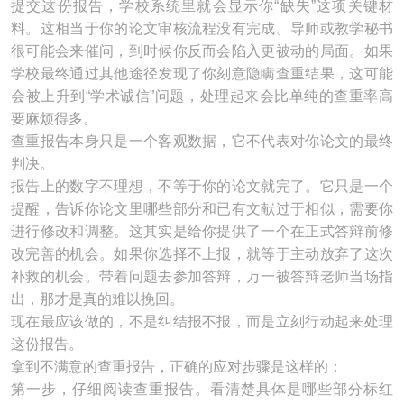
提交这份报告，学校系统里就会显示你“缺失”这项关键材
料。这相当于你的论文审核流程没有完成。导师或教学秘书
很可能会来催问，到时候你反而会陷入更被动的局面。如果
学校最终通过其他途径发现了你刻意隐瞒查重结果，这可能
会被上升到“学术诚信”问题，处理起来会比单纯的查重率高
要麻烦得多。
查重报告本身只是一个客观数据，它不代表对你论文的最终
判决。
报告上的数字不理想，不等于你的论文就完了。它只是一个
提醒，告诉你论文里哪些部分和已有文献过于相似，需要你
进行修改和调整。这其实是给你提供了一个在正式答辩前修
改完善的机会。如果你选择不上报，就等于主动放弃了这次
补救的机会。带着问题去参加答辩，万一被答辩老师当场指
出，那才是真的难以挽回。
现在最应该做的，不是纠结报不报，而是立刻行动起来处理
这份报告。
拿到不满意的查重报告，正确的应对步骤是这样的：
第一步，仔细阅读查重报告。看清楚具体是哪些部分标红