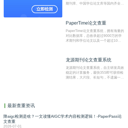
表文献复制比。（限制字符数1万）
期刊库、中国学位论文库等国内齐全的
论文库以及数亿级网络资源，同时本地
资源库以每月100万篇的速度增加，是
目前中文文献资源涵盖全面的论文检测
PaperTime论文查重
PaperTime论文查重
系统，可检测中文、英文两种语言的论
文文本。
PaperTime论文查重系统，拥有海量的
对比数据库，总收录超过9000万的学
术期刊和学位论文以及一个超过10亿
数量的互联网网页数据库组成，保证了
比对源的专业性和广泛性。采用多级指
纹对比技术结合深度语义发掘识别比
龙源期刊论文查重系统
龙源期刊论文查重系统
对，利用指纹索引快速而精准地在云检
测服务部署的论文数据资源库中找到所
龙源期刊论文查重系统，自主研发高效
有相似的片段，该项技术检测速度快、
稳定的计算服务，最快35S即可获得检
准确率高，市场反映良好。
测结果，大片段、长短句，不遗漏一处
相似，区分论文中的正确引用参考文
献。
最新查重资讯
降aigc检测是啥？一文读懂AIGC学术内容检测逻辑！-PaperPass论
文查重
2026-07-01