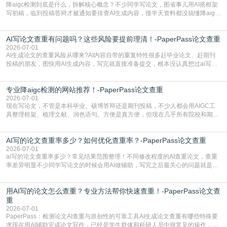
降aigc检测到底是什么，拆解核心概念？不少同学写论文，图省事儿用AI搭框架
写初稿，临到投稿答辩才被通知要排查AI生成内容，搜半天资料都没搞懂降aigc
检测是啥，还容易把它和普通论文查重混为一谈，最后踩了坑，耽误了进度。哪
怕是已经入行的科研人员，不少人也搞不清降aigc检测是啥，对相关要求摸不
AI写论文查重有问题吗？这些风险要提前理清！-PaperPass论文查重
准。其实，降aigc检测是伴随AIGC工具在学术领域普及诞生的新需求，核心是为
了满足现在高校、期刊对AI生
2026-07-01
AI生成论文的查重风险从哪来?AI内容自带的重复特性很多赶毕业论文、赶期刊
投稿的朋友，图快用AI生成内容，写完就直接准备提交，根本没认真想过ai写论
文查重有问题吗这个问题，直到出了问题才追悔莫及。其实AI生成内容本身，就
自带不可忽视的查重风险。AI训练依赖海量公开的文本数据，生成内容本质是基
专业降aigc检测的网站推荐！-PaperPass论文查重
于训练数据的概率拼接，不是从零开始的原创创作。生成过程中，很容易复用已
有的高频公共表述，甚至直接拼接已经公开
2026-07-01
现在写论文，不管是本科毕业、硕博答辩还是期刊投稿，不少人都会用AIGC工
具整理框架、梳理文献、润色语句。方便是真方便，但现在几乎所有院校和期刊
都要求排查论文中的AIGC生成内容，不符合规范的直接打回修改。自己瞎改三
五遍还是过不了预检测的大有人在，这时候，找到靠谱的降AIGC检测率的网
AI写的论文查重率多少？如何优化查重率？-PaperPass论文查重
站，就能少走好多弯路。PaperPass：守护学术原创性的智能伙伴AIGC生成内
容的学术合规痛点去年帮一个本科师弟改
2026-07-01
ai写的论文查重率多少？常见结果范围整理！不同修改程度的AI查重论文，查重
率差异明显不少同学写论文的时候会用AI做辅助，写完之后最关心的问题就是ai
写的论文查重率多少。很多人误以为AI生成的内容都是全新的，不会出现重复，
实际情况和大家想的不太一样。AI训练依赖海量公开学术文献、网络内容，生成
用AI写的论文怎么查重？专业方法帮你快速查重！-PaperPass论文查
内容本质是按照语义概率拼接已有内容，很容易和已发布的作品撞重复，甚至会
直接引用整段已有内容，所以查重率偏高是
重
2026-07-01
PaperPass：检测论文AI查重与原创性的可靠工具AI生成论文查重有哪些特殊要
求现在用AI辅助完成论文写作，已经是学生群体和科研人员中很常见的操作，不