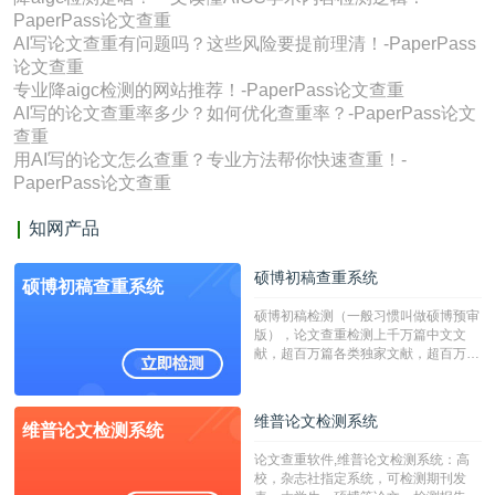
PaperPass论文查重
AI写论文查重有问题吗？这些风险要提前理清！-PaperPass
论文查重
专业降aigc检测的网站推荐！-PaperPass论文查重
AI写的论文查重率多少？如何优化查重率？-PaperPass论文
查重
用AI写的论文怎么查重？专业方法帮你快速查重！-
PaperPass论文查重
知网产品
硕博初稿查重系统
硕博初稿查重系统
硕博初稿检测（一般习惯叫做硕博预审
版），论文查重检测上千万篇中文文
献，超百万篇各类独家文献，超百万港
澳台地区学术文献过千万篇英文文献资
源，数亿个中英文互联网资源是全国高
校用来检测硕博论文的系统，检测范围
维普论文检测系统
维普论文检测系统
广，数据来源真实，检测算法合理!本
系统含有（学术库与源码库）。（限制
论文查重软件,维普论文检测系统：高
字符数30万）
校，杂志社指定系统，可检测期刊发