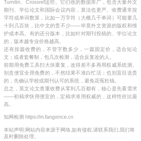
Turnitin、Crossref这些。它们收的数据库广，包含大量外文
期刊、学位论文和国际会议内容，算法也更严。收费通常按
字符或单词数算，比如一万字符（大概几千单词）可能要几
十到几百块，比中文的贵不少——毕竟外文资源的版权和维
护成本高。有的还分版本，比如针对期刊投稿的、学位论文
的，版本越专业价格越高。
还有按篇收费的，不管字数多少，一篇固定价，适合短论
文；或者套餐制，包几次检测，适合反复改的人。
前期用免费工具扫大块重复，改得差不多再用权威系统测。
别贪便宜全用免费的，不然结果不准白忙活；也别盲目选贵
的，先确认学校或期刊认可的系统，避免花冤枉钱。
总之，英文论文查重收费从零到几百都有，核心是先看需求
——初稿求快用便宜的，定稿求准用权威的，这样性价比最
高。
知网检测 https://m.fangxince.cn
本站声明:网站内容来源于网络,如有侵权,请联系我们,我们将
及时删除处理。