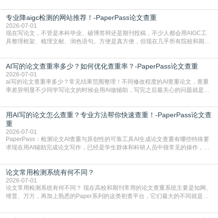
文查重有问题吗这个问题，直到出了问题才追悔莫及。其实AI生成内容本身，就
自带不可忽视的查重风险。AI训练依赖海量公开的文本数据，生成内容本质是基
专业降aigc检测的网站推荐！-PaperPass论文查重
于训练数据的概率拼接，不是从零开始的原创创作。生成过程中，很容易复用已
有的高频公共表述，甚至直接拼接已经公开
2026-07-01
现在写论文，不管是本科毕业、硕博答辩还是期刊投稿，不少人都会用AIGC工
具整理框架、梳理文献、润色语句。方便是真方便，但现在几乎所有院校和期刊
都要求排查论文中的AIGC生成内容，不符合规范的直接打回修改。自己瞎改三
五遍还是过不了预检测的大有人在，这时候，找到靠谱的降AIGC检测率的网
AI写的论文查重率多少？如何优化查重率？-PaperPass论文查重
站，就能少走好多弯路。PaperPass：守护学术原创性的智能伙伴AIGC生成内
容的学术合规痛点去年帮一个本科师弟改
2026-07-01
ai写的论文查重率多少？常见结果范围整理！不同修改程度的AI查重论文，查重
率差异明显不少同学写论文的时候会用AI做辅助，写完之后最关心的问题就是ai
写的论文查重率多少。很多人误以为AI生成的内容都是全新的，不会出现重复，
实际情况和大家想的不太一样。AI训练依赖海量公开学术文献、网络内容，生成
用AI写的论文怎么查重？专业方法帮你快速查重！-PaperPass论文查
内容本质是按照语义概率拼接已有内容，很容易和已发布的作品撞重复，甚至会
直接引用整段已有内容，所以查重率偏高是
重
2026-07-01
PaperPass：检测论文AI查重与原创性的可靠工具AI生成论文查重有哪些特殊要
求现在用AI辅助完成论文写作，已经是学生群体和科研人员中很常见的操作，不
管是搭建论文框架、梳理研究逻辑还是润色语言，不少人都会借助AI提高效率。
但很多人忽略了，AI生成的内容天生带有重复风险——训练AI的数据集本身就包
论文常用检测系统有何不同？
含大量已公开的学术内容、网络原创内容，AI输出内容时很容易无意识拼接出重
复片
2026-07-01
论文常用检测系统有何不同？ 现在高校和期刊常用的论文查重系统主要是知网、
维普、万方，再加上熟悉的Paper系列的这类初查平台，它们最大的不同就是数
据库大小、算法严格度和适用场景，弄明白区别你就不会乱花冤枉钱也不会被初
查数值误导。知网（CNKI）是学校定稿检测的绝对主流。本科用PMLC，含大学