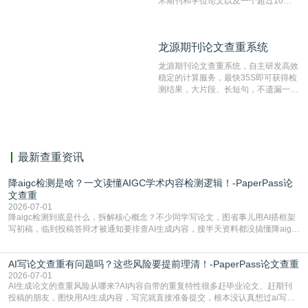
术期刊和学位论文以及一个超过10亿
数量的互联网网页数据库组成，保证了
比对源的专业性和广泛性。采用多级指
纹对比技术结合深度语义发掘识别比
龙源期刊论文查重系统
龙源期刊论文查重系统
对，利用指纹索引快速而精准地在云检
测服务部署的论文数据资源库中找到所
龙源期刊论文查重系统，自主研发高效
有相似的片段，该项技术检测速度快、
稳定的计算服务，最快35S即可获得检
准确率高，市场反映良好。
测结果，大片段、长短句，不遗漏一处
相似，区分论文中的正确引用参考文
献。
最新查重资讯
降aigc检测是啥？一文读懂AIGC学术内容检测逻辑！-PaperPass论
文查重
2026-07-01
降aigc检测到底是什么，拆解核心概念？不少同学写论文，图省事儿用AI搭框架
写初稿，临到投稿答辩才被通知要排查AI生成内容，搜半天资料都没搞懂降aigc
检测是啥，还容易把它和普通论文查重混为一谈，最后踩了坑，耽误了进度。哪
怕是已经入行的科研人员，不少人也搞不清降aigc检测是啥，对相关要求摸不
AI写论文查重有问题吗？这些风险要提前理清！-PaperPass论文查重
准。其实，降aigc检测是伴随AIGC工具在学术领域普及诞生的新需求，核心是为
了满足现在高校、期刊对AI生
2026-07-01
AI生成论文的查重风险从哪来?AI内容自带的重复特性很多赶毕业论文、赶期刊
投稿的朋友，图快用AI生成内容，写完就直接准备提交，根本没认真想过ai写论