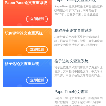
PaperPass论文查重系统
非。其次，相对于知网而言，万方检测
PaperPass检测系统是北京智齿数汇科
费用少，上手容易，是学生初次论文查
技有限公司旗下产品，网站诞生于
重的推荐系统。
2007年，运营多年来，已经发展成为
国内可信赖的中文原创性检查和预防剽
窃的在线网站。 系统采用自主研发的
动态指纹越级扫描检测技术，该项技术
职称评审论文查重系统
检测速度快、精度高，市场反映良好。
职称评审论文查重系统
职称评审论文检测系统针对编辑部来
稿，已发表的文献，学校、事业单位职
称论文的检测!大部分杂志社用的文献
抄袭检测系统。可检测抄袭与剽窃、伪
造、篡改、不当署名、一稿多投等学术
不端文献，学术不端论文查重可供期刊
格子达论文查重系统
编辑部检测来稿和已发表的文献,检测
格子达论文查重系统
结果和杂志社一致,已发表过的文章检
格子达依托学术期刊库收录了海量对比
测时注意填写第一作者,才能排除已发
资源，其中包括中国论文库、中文学术
表文献复制比。（限制字符数1万）
期刊库、中国学位论文库等国内齐全的
论文库以及数亿级网络资源，同时本地
资源库以每月100万篇的速度增加，是
目前中文文献资源涵盖全面的论文检测
PaperTime论文查重
PaperTime论文查重
系统，可检测中文、英文两种语言的论
文文本。
PaperTime论文查重系统，拥有海量的
对比数据库，总收录超过9000万的学