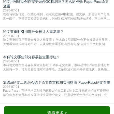
论文用AI辅助创作需要做AIGC检测吗？怎么测准确-PaperPass论文
生联合比对库，能比历届学长论文，硕博用VIP/TMLC，含学术论文联合比对
库，期刊投稿用AMLMC/SML
查重
2026-07-01
现在写毕业论文、投核心期刊，谁没试过用AI搭框架、整文献、润色语句？可最
近一两年，不管是高校还是杂志社，对AI生成内容的核查越收越紧，不少同学投
出去的文章直接因为AIGC占比过高被打回，还有人毕设差点因为这个过不了，
真的太亏。提前做AIGC检测，已经成了很多过来人交稿前必做的一步。为什么
论文查重时引用部分会被计入重复率？
AIGC检测成了论文答辩投稿前的必备项？可能还有不少人觉得，我就用AI搭了个
框架，内容都是自己写的，至于做AIG
2026-07-01
论文查重时引用部分会被计入重复率？ 学术论文引用部分会不会被算进重复率，
关键看你格式标得对不对，以及学校查重系统有没有勾选“去除引用文献复制
比”。如果格式完全规范，如正文引用句尾紧跟半角上标[1]，文末“参考文献”四字
独占一行，每条文献用[1][2]方括号编号、与正文一一对应，著录项符合GB/T
本科论文哪些部分容易被查重标红？
7714（作者、题名、刊名、年、卷期、页码齐全，标点用半角）；查重系统识别
成功后通常把这段标为引用，
2026-07-01
本科论文哪些部分容易被查重标红？ 本科论文查重，最容易“中招“标红的地方帮
大家捋一下，可对照着改能省不少事哈。文献综述和国内外研究现状，这块绝对
的重灾区。你介绍前人研究了啥、某个理论是谁提的，课本和往届论文里都有近
乎一模一样的话，你要是直接复制百度百科、教材或别人写好的综述段落，系统
靠谱ai论文工具怎么选？论文降重检测实用指南-PaperPass论文查重
一抓一个准，整段飘红。研究背景、意义和方法描述也是不可避免，比如“本文采
用问卷调查法““运用SPSS软件进行数据分
2026-07-01
PaperPass：守护学术原创性的优质ai论文工具ai论文工具能解决论文写作哪些
核心痛点不管是本科应届毕业生写毕业论文，还是硕士博士攒小论文发刊，或是
科研人员整理课题成果，都绕不开重复率核查、内容优化这两大难关。以前全靠
自己逐句读逐句改，熬好几个大夜不说，还经常改不到点上，交上去才发现重复
率超标，再返工太折腾。现在有了成熟的ai论文工具，这些痛点基本都能高效解
决。靠谱的ai论文工具，不止能帮你梳
查看更多 >