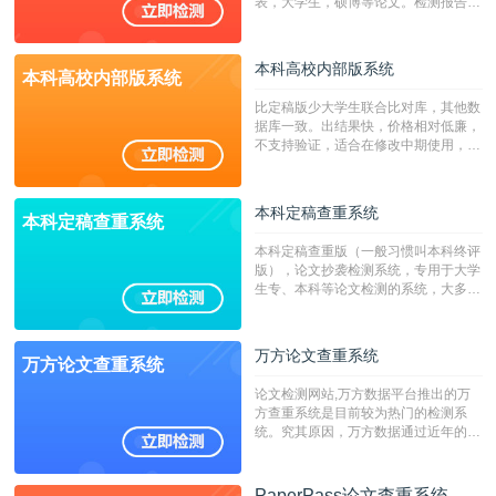
表，大学生，硕博等论文。检测报告支
持PDF、网页格式，性价比高！
本科高校内部版系统
本科高校内部版系统
比定稿版少大学生联合比对库，其他数
据库一致。出结果快，价格相对低廉，
不支持验证，适合在修改中期使用，定
稿推荐PMLC。——不支持验证！！！
本科定稿查重系统
本科定稿查重系统
本科定稿查重版（一般习惯叫本科终评
版），论文抄袭检测系统，专用于大学
生专、本科等论文检测的系统，大多数
专、本科院校使用此检测系统。（限制
字符数6万）
万方论文查重系统
万方论文查重系统
论文检测网站,万方数据平台推出的万
方查重系统是目前较为热门的检测系
统。究其原因，万方数据通过近年的发
展，在高校中也确立了自己的相应地
位，特别是部分高校直接将其视为毕业
检测系统，其真实性和权威性无可厚
PaperPass论文查重系统