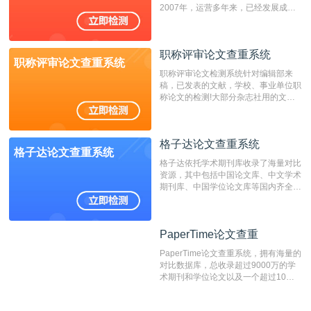
2007年，运营多年来，已经发展成为
国内可信赖的中文原创性检查和预防剽
窃的在线网站。 系统采用自主研发的
动态指纹越级扫描检测技术，该项技术
职称评审论文查重系统
检测速度快、精度高，市场反映良好。
职称评审论文查重系统
职称评审论文检测系统针对编辑部来
稿，已发表的文献，学校、事业单位职
称论文的检测!大部分杂志社用的文献
抄袭检测系统。可检测抄袭与剽窃、伪
造、篡改、不当署名、一稿多投等学术
不端文献，学术不端论文查重可供期刊
格子达论文查重系统
编辑部检测来稿和已发表的文献,检测
格子达论文查重系统
结果和杂志社一致,已发表过的文章检
格子达依托学术期刊库收录了海量对比
测时注意填写第一作者,才能排除已发
资源，其中包括中国论文库、中文学术
表文献复制比。（限制字符数1万）
期刊库、中国学位论文库等国内齐全的
论文库以及数亿级网络资源，同时本地
资源库以每月100万篇的速度增加，是
目前中文文献资源涵盖全面的论文检测
PaperTime论文查重
PaperTime论文查重
系统，可检测中文、英文两种语言的论
文文本。
PaperTime论文查重系统，拥有海量的
对比数据库，总收录超过9000万的学
术期刊和学位论文以及一个超过10亿
数量的互联网网页数据库组成，保证了
比对源的专业性和广泛性。采用多级指