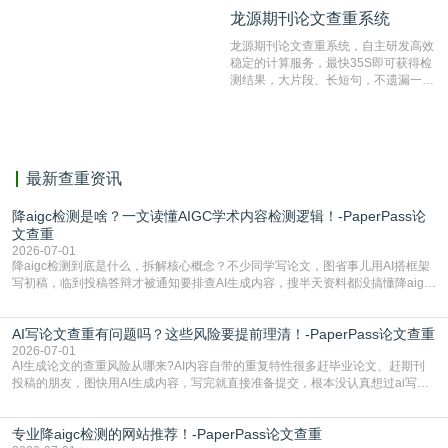
纹对比技术结合深度语义发掘识别比
龙源期刊论文查重系统
龙源期刊论文查重系统
对，利用指纹索引快速而精准地在云检
测服务部署的论文数据资源库中找到所
龙源期刊论文查重系统，自主研发高效
有相似的片段，该项技术检测速度快、
稳定的计算服务，最快35S即可获得检
准确率高，市场反映良好。
测结果，大片段、长短句，不遗漏一处
相似，区分论文中的正确引用参考文
献。
最新查重资讯
降aigc检测是啥？一文读懂AIGC学术内容检测逻辑！-PaperPass论
文查重
2026-07-01
降aigc检测到底是什么，拆解核心概念？不少同学写论文，图省事儿用AI搭框架
写初稿，临到投稿答辩才被通知要排查AI生成内容，搜半天资料都没搞懂降aigc
检测是啥，还容易把它和普通论文查重混为一谈，最后踩了坑，耽误了进度。哪
怕是已经入行的科研人员，不少人也搞不清降aigc检测是啥，对相关要求摸不
AI写论文查重有问题吗？这些风险要提前理清！-PaperPass论文查重
准。其实，降aigc检测是伴随AIGC工具在学术领域普及诞生的新需求，核心是为
了满足现在高校、期刊对AI生
2026-07-01
AI生成论文的查重风险从哪来?AI内容自带的重复特性很多赶毕业论文、赶期刊
投稿的朋友，图快用AI生成内容，写完就直接准备提交，根本没认真想过ai写论
文查重有问题吗这个问题，直到出了问题才追悔莫及。其实AI生成内容本身，就
自带不可忽视的查重风险。AI训练依赖海量公开的文本数据，生成内容本质是基
专业降aigc检测的网站推荐！-PaperPass论文查重
于训练数据的概率拼接，不是从零开始的原创创作。生成过程中，很容易复用已