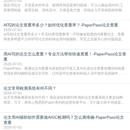
有的高频公共表述，甚至直接拼接已经公开
2026-07-01
现在写论文，不管是本科毕业、硕博答辩还是期刊投稿，不少人都会用AIGC工
具整理框架、梳理文献、润色语句。方便是真方便，但现在几乎所有院校和期刊
都要求排查论文中的AIGC生成内容，不符合规范的直接打回修改。自己瞎改三
五遍还是过不了预检测的大有人在，这时候，找到靠谱的降AIGC检测率的网
AI写的论文查重率多少？如何优化查重率？-PaperPass论文查重
站，就能少走好多弯路。PaperPass：守护学术原创性的智能伙伴AIGC生成内
容的学术合规痛点去年帮一个本科师弟改
2026-07-01
ai写的论文查重率多少？常见结果范围整理！不同修改程度的AI查重论文，查重
率差异明显不少同学写论文的时候会用AI做辅助，写完之后最关心的问题就是ai
写的论文查重率多少。很多人误以为AI生成的内容都是全新的，不会出现重复，
实际情况和大家想的不太一样。AI训练依赖海量公开学术文献、网络内容，生成
用AI写的论文怎么查重？专业方法帮你快速查重！-PaperPass论文查
内容本质是按照语义概率拼接已有内容，很容易和已发布的作品撞重复，甚至会
直接引用整段已有内容，所以查重率偏高是
重
2026-07-01
PaperPass：检测论文AI查重与原创性的可靠工具AI生成论文查重有哪些特殊要
求现在用AI辅助完成论文写作，已经是学生群体和科研人员中很常见的操作，不
管是搭建论文框架、梳理研究逻辑还是润色语言，不少人都会借助AI提高效率。
但很多人忽略了，AI生成的内容天生带有重复风险——训练AI的数据集本身就包
论文常用检测系统有何不同？
含大量已公开的学术内容、网络原创内容，AI输出内容时很容易无意识拼接出重
复片
2026-07-01
论文常用检测系统有何不同？ 现在高校和期刊常用的论文查重系统主要是知网、
维普、万方，再加上熟悉的Paper系列的这类初查平台，它们最大的不同就是数
据库大小、算法严格度和适用场景，弄明白区别你就不会乱花冤枉钱也不会被初
查数值误导。知网（CNKI）是学校定稿检测的绝对主流。本科用PMLC，含大学
论文用AI辅助创作需要做AIGC检测吗？怎么测准确-PaperPass论文
生联合比对库，能比历届学长论文，硕博用VIP/TMLC，含学术论文联合比对
库，期刊投稿用AMLMC/SML
查重
2026-07-01