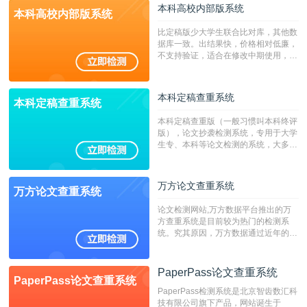
本科高校内部版系统
本科高校内部版系统
比定稿版少大学生联合比对库，其他数
据库一致。出结果快，价格相对低廉，
不支持验证，适合在修改中期使用，定
稿推荐PMLC。——不支持验证！！！
本科定稿查重系统
本科定稿查重系统
本科定稿查重版（一般习惯叫本科终评
版），论文抄袭检测系统，专用于大学
生专、本科等论文检测的系统，大多数
专、本科院校使用此检测系统。（限制
字符数6万）
万方论文查重系统
万方论文查重系统
论文检测网站,万方数据平台推出的万
方查重系统是目前较为热门的检测系
统。究其原因，万方数据通过近年的发
展，在高校中也确立了自己的相应地
位，特别是部分高校直接将其视为毕业
检测系统，其真实性和权威性无可厚
PaperPass论文查重系统
PaperPass论文查重系统
非。其次，相对于知网而言，万方检测
PaperPass检测系统是北京智齿数汇科
费用少，上手容易，是学生初次论文查
技有限公司旗下产品，网站诞生于
重的推荐系统。