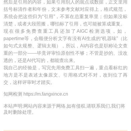
然后是引用的内容，如果引用别人的观点或数据，正文里用
括号标清作者和年份，文末参考文献对应得上，格式规范，
系统会把这些归为“引用”，不算在总重复率里；但如果没标
清楚，或者大段照搬，哪怕标了引用，也可能被算成重复。
现在很多免费查重工具还加了AIGC检测选项，如，
papertime等，会顺便分析文字有没有AI生成的“机器味”（比
如句式太规整、逻辑太顺），所以，AI内容也是职称论文查
重的一部分——毕竟评审怕原创性不够；不管是抄的、没改
透的，还是AI代写的，都能查出来。
我自己的经验是，写完先用免费工具扫一遍，重点看标红的
地方是不是表述太像原文、引用格式对不对，改到位了再
交，这样评审时才踏实。
知网检测 https://m.fangxince.cn
本站声明:网站内容来源于网络,如有侵权,请联系我们,我们将
及时删除处理。