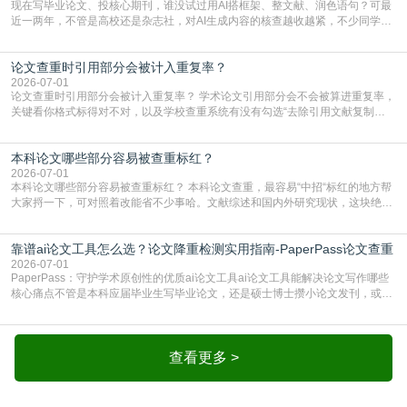
现在写毕业论文、投核心期刊，谁没试过用AI搭框架、整文献、润色语句？可最
近一两年，不管是高校还是杂志社，对AI生成内容的核查越收越紧，不少同学投
出去的文章直接因为AIGC占比过高被打回，还有人毕设差点因为这个过不了，
真的太亏。提前做AIGC检测，已经成了很多过来人交稿前必做的一步。为什么
论文查重时引用部分会被计入重复率？
AIGC检测成了论文答辩投稿前的必备项？可能还有不少人觉得，我就用AI搭了个
框架，内容都是自己写的，至于做AIG
2026-07-01
论文查重时引用部分会被计入重复率？ 学术论文引用部分会不会被算进重复率，
关键看你格式标得对不对，以及学校查重系统有没有勾选“去除引用文献复制
比”。如果格式完全规范，如正文引用句尾紧跟半角上标[1]，文末“参考文献”四字
独占一行，每条文献用[1][2]方括号编号、与正文一一对应，著录项符合GB/T
本科论文哪些部分容易被查重标红？
7714（作者、题名、刊名、年、卷期、页码齐全，标点用半角）；查重系统识别
成功后通常把这段标为引用，
2026-07-01
本科论文哪些部分容易被查重标红？ 本科论文查重，最容易“中招“标红的地方帮
大家捋一下，可对照着改能省不少事哈。文献综述和国内外研究现状，这块绝对
的重灾区。你介绍前人研究了啥、某个理论是谁提的，课本和往届论文里都有近
乎一模一样的话，你要是直接复制百度百科、教材或别人写好的综述段落，系统
靠谱ai论文工具怎么选？论文降重检测实用指南-PaperPass论文查重
一抓一个准，整段飘红。研究背景、意义和方法描述也是不可避免，比如“本文采
用问卷调查法““运用SPSS软件进行数据分
2026-07-01
PaperPass：守护学术原创性的优质ai论文工具ai论文工具能解决论文写作哪些
核心痛点不管是本科应届毕业生写毕业论文，还是硕士博士攒小论文发刊，或是
科研人员整理课题成果，都绕不开重复率核查、内容优化这两大难关。以前全靠
自己逐句读逐句改，熬好几个大夜不说，还经常改不到点上，交上去才发现重复
率超标，再返工太折腾。现在有了成熟的ai论文工具，这些痛点基本都能高效解
决。靠谱的ai论文工具，不止能帮你梳
查看更多 >