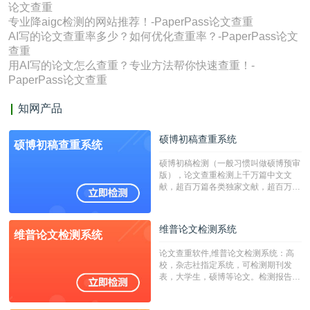
论文查重
专业降aigc检测的网站推荐！-PaperPass论文查重
AI写的论文查重率多少？如何优化查重率？-PaperPass论文
查重
用AI写的论文怎么查重？专业方法帮你快速查重！-
PaperPass论文查重
知网产品
硕博初稿查重系统
硕博初稿查重系统
硕博初稿检测（一般习惯叫做硕博预审
版），论文查重检测上千万篇中文文
献，超百万篇各类独家文献，超百万港
澳台地区学术文献过千万篇英文文献资
源，数亿个中英文互联网资源是全国高
校用来检测硕博论文的系统，检测范围
维普论文检测系统
维普论文检测系统
广，数据来源真实，检测算法合理!本
系统含有（学术库与源码库）。（限制
论文查重软件,维普论文检测系统：高
字符数30万）
校，杂志社指定系统，可检测期刊发
表，大学生，硕博等论文。检测报告支
持PDF、网页格式，性价比高！