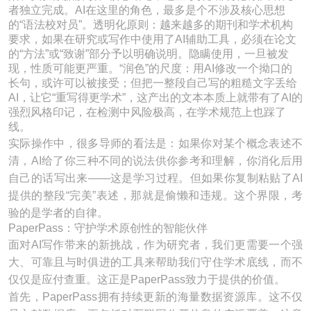
者独立完成。AI在这里的角色，最多是个不涉及核心思想
的“语法校对员”。透明化原则：越来越多的期刊和学术机构
要求，如果在研究或写作中使用了AI辅助工具，必须在论文
的“方法”或“致谢”部分予以明确说明。隐瞒使用，一旦被发
现，性质可能更严重。“润色”的尺度：用AI修改一个拗口的
长句，或许可以被接受；但把一整段自己写的粗糙文字丢给
AI，让它“重写得更学术”，这产出的文本本质上就带有了AI的
强烈风格印记，在检测中风险极高，在学术规范上也踩了
线。
实际操作中，很多导师的看法是：如果你对某个概念表述不
清，AI给了你三种不同的说法供你参考和理解，你消化后用
自己的话写出来——这是学习过程。但如果你复制粘贴了AI
提供的整段“完美”表述，那就是偷懒和违规。这个界限，考
验的是学者的自律。
PaperPass：守护学术原创性的智能伙伴
面对AI写作带来的新挑战，作为研究者，我们更需要一个强
大、可靠且与时俱进的工具来帮助我们守住学术底线，而不
仅仅是应付查重。这正是PaperPass致力于提供的价值。
首先，PaperPass拥有持续更新的海量数据资源库。这不仅