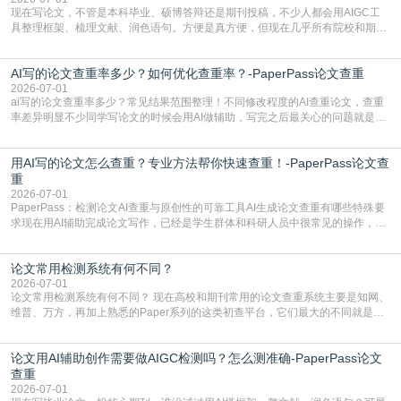
现在写论文，不管是本科毕业、硕博答辩还是期刊投稿，不少人都会用AIGC工
具整理框架、梳理文献、润色语句。方便是真方便，但现在几乎所有院校和期刊
都要求排查论文中的AIGC生成内容，不符合规范的直接打回修改。自己瞎改三
五遍还是过不了预检测的大有人在，这时候，找到靠谱的降AIGC检测率的网
AI写的论文查重率多少？如何优化查重率？-PaperPass论文查重
站，就能少走好多弯路。PaperPass：守护学术原创性的智能伙伴AIGC生成内
容的学术合规痛点去年帮一个本科师弟改
2026-07-01
ai写的论文查重率多少？常见结果范围整理！不同修改程度的AI查重论文，查重
率差异明显不少同学写论文的时候会用AI做辅助，写完之后最关心的问题就是ai
写的论文查重率多少。很多人误以为AI生成的内容都是全新的，不会出现重复，
实际情况和大家想的不太一样。AI训练依赖海量公开学术文献、网络内容，生成
用AI写的论文怎么查重？专业方法帮你快速查重！-PaperPass论文查
内容本质是按照语义概率拼接已有内容，很容易和已发布的作品撞重复，甚至会
直接引用整段已有内容，所以查重率偏高是
重
2026-07-01
PaperPass：检测论文AI查重与原创性的可靠工具AI生成论文查重有哪些特殊要
求现在用AI辅助完成论文写作，已经是学生群体和科研人员中很常见的操作，不
管是搭建论文框架、梳理研究逻辑还是润色语言，不少人都会借助AI提高效率。
但很多人忽略了，AI生成的内容天生带有重复风险——训练AI的数据集本身就包
论文常用检测系统有何不同？
含大量已公开的学术内容、网络原创内容，AI输出内容时很容易无意识拼接出重
复片
2026-07-01
论文常用检测系统有何不同？ 现在高校和期刊常用的论文查重系统主要是知网、
维普、万方，再加上熟悉的Paper系列的这类初查平台，它们最大的不同就是数
据库大小、算法严格度和适用场景，弄明白区别你就不会乱花冤枉钱也不会被初
查数值误导。知网（CNKI）是学校定稿检测的绝对主流。本科用PMLC，含大学
论文用AI辅助创作需要做AIGC检测吗？怎么测准确-PaperPass论文
生联合比对库，能比历届学长论文，硕博用VIP/TMLC，含学术论文联合比对
库，期刊投稿用AMLMC/SML
查重
2026-07-01