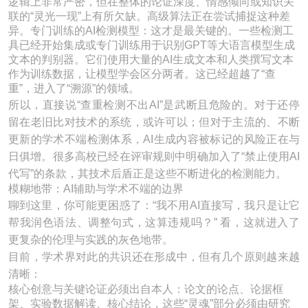
逻辑上非常严密，但在整体的论证深度、情感倾向或知识关
联的“灵光一现”上有所欠缺。高级算法正在尝试捕捉这种差
异。专门训练的AI检测模型：这才是最关键的。一些检测工
具已经开始集成或专门训练用于识别GPT等大语言模型生成
文本的判别器。它们使用大量的AI生成文本和人类撰写文本
作为训练数据，让模型学会区分两者。这已经超越了“查
重”，进入了“溯源”的领域。
所以，直接说“查重检测不出AI”是武断且危险的。对于还停
留在老旧比对技术的系统，或许可以；但对于主流的、不断
更新的学术不端检测体系，AI生成内容被标记的风险正在与
日俱增。很多高校已经在评审规则中明确加入了“禁止使用AI
代写”的条款，其技术后盾正是这些不断进化的检测能力。
模糊地带：AI辅助与学术不端的边界
聊到这里，你可能更困惑了：“我不用AI直接写，我只是让它
帮我润色语法、调整句式，这算违规吗？” 看，这就进入了
更复杂的伦理与实践的灰色地带。
目前，学术界对此的共识还在形成中，但有几个原则越来越
清晰：
核心创意与关键论证必须出自本人：论文的论点、论据框
架、实验数据解读、核心结论，这些“灵魂”部分必须由研究