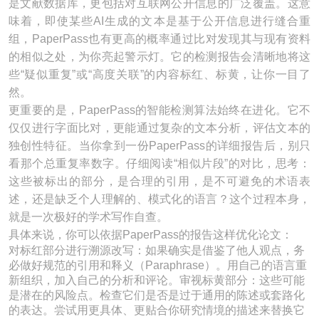
是文献数据库，更包括对互联网公开信息的广泛覆盖。这意
味着，即使某些AI生成的文本是基于公开信息进行缝合重
组，PaperPass也有更高的概率通过比对发现其与现有资料
的相似之处，为你亮起警示灯。它的检测报告会清晰地将这
些“疑似重复”或“高度关联”的内容标红、标黄，让你一目了
然。
更重要的是，PaperPass的智能检测算法始终在进化。它不
仅仅进行字面比对，更能通过复杂的文本分析，评估文本的
独创性特征。当你拿到一份PaperPass的详细报告后，别只
看那个总重复率数字。仔细阅读“相似片段”的对比，思考：
这些被标出的部分，是合理的引用，是不可避免的术语表
述，还是缺乏个人理解的、模式化的语言？这个过程本身，
就是一次极好的学术写作自查。
具体来说，你可以依据PaperPass的报告这样优化论文：
对标红部分进行溯源改写：如果确实是借鉴了他人观点，务
必做好规范的引用和释义（Paraphrase）。用自己的语言重
新组织，加入自己的分析和评论。审视标黄部分：这些可能
是潜在的风险点。检查它们是否是过于通用的陈述或套路化
的表达。尝试用更具体、更贴合你研究情境的描述来替换它