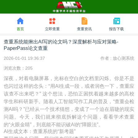
首页
立即查重
查重资讯
报告下载
查重系统能揪出AI写的论文吗？深度解析与应对策略-
PaperPass论文查重
2026-01-01 19:36:37
作者 :
放心测系统
浏览次数：205
深夜，对着电脑屏幕，光标在空白的文档里闪烁。你是不是
也闪过这样的念头：“用AI生成一段，或者润色一下，查重应
该查不出来吧？” 这个想法，恐怕正困扰着越来越多的高校
学生和科研新手。随着人工智能写作工具的普及，“查重会检
测AI吗？”已经从一个技术猜想，变成了一个迫在眉睫的现实
问题。今天，我们就来彻底拆解这个问题，看看学术查重
的“火眼金睛”，到底能不能识破AI的“障眼法”。
AI生成文本：查重系统的“新考题”