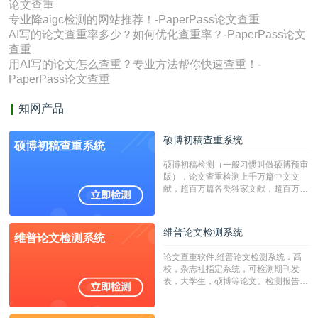
论文查重
专业降aigc检测的网站推荐！-PaperPass论文查重
AI写的论文查重率多少？如何优化查重率？-PaperPass论文
查重
用AI写的论文怎么查重？专业方法帮你快速查重！-
PaperPass论文查重
知网产品
硕博初稿查重系统
硕博初稿查重系统
硕博初稿检测（一般习惯叫做硕博预审
版），论文查重检测上千万篇中文文
献，超百万篇各类独家文献，超百万港
澳台地区学术文献过千万篇英文文献资
源，数亿个中英文互联网资源是全国高
校用来检测硕博论文的系统，检测范围
维普论文检测系统
维普论文检测系统
广，数据来源真实，检测算法合理!本
系统含有（学术库与源码库）。（限制
论文查重软件,维普论文检测系统：高
字符数30万）
校，杂志社指定系统，可检测期刊发
表，大学生，硕博等论文。检测报告支
持PDF、网页格式，性价比高！