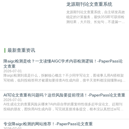
龙源期刊论文查重系统
龙源期刊论文查重系统
对，利用指纹索引快速而精准地在云检
测服务部署的论文数据资源库中找到所
龙源期刊论文查重系统，自主研发高效
有相似的片段，该项技术检测速度快、
稳定的计算服务，最快35S即可获得检
准确率高，市场反映良好。
测结果，大片段、长短句，不遗漏一处
相似，区分论文中的正确引用参考文
献。
最新查重资讯
降aigc检测是啥？一文读懂AIGC学术内容检测逻辑！-PaperPass论
文查重
2026-07-01
降aigc检测到底是什么，拆解核心概念？不少同学写论文，图省事儿用AI搭框架
写初稿，临到投稿答辩才被通知要排查AI生成内容，搜半天资料都没搞懂降aigc
检测是啥，还容易把它和普通论文查重混为一谈，最后踩了坑，耽误了进度。哪
怕是已经入行的科研人员，不少人也搞不清降aigc检测是啥，对相关要求摸不
AI写论文查重有问题吗？这些风险要提前理清！-PaperPass论文查重
准。其实，降aigc检测是伴随AIGC工具在学术领域普及诞生的新需求，核心是为
了满足现在高校、期刊对AI生
2026-07-01
AI生成论文的查重风险从哪来?AI内容自带的重复特性很多赶毕业论文、赶期刊
投稿的朋友，图快用AI生成内容，写完就直接准备提交，根本没认真想过ai写论
文查重有问题吗这个问题，直到出了问题才追悔莫及。其实AI生成内容本身，就
自带不可忽视的查重风险。AI训练依赖海量公开的文本数据，生成内容本质是基
专业降aigc检测的网站推荐！-PaperPass论文查重
于训练数据的概率拼接，不是从零开始的原创创作。生成过程中，很容易复用已
有的高频公共表述，甚至直接拼接已经公开
2026-07-01