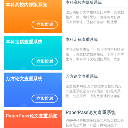
本科高校内部版系统
本科高校内部版系统
比定稿版少大学生联合比对库，其他数
据库一致。出结果快，价格相对低廉，
不支持验证，适合在修改中期使用，定
稿推荐PMLC。——不支持验证！！！
本科定稿查重系统
本科定稿查重系统
本科定稿查重版（一般习惯叫本科终评
版），论文抄袭检测系统，专用于大学
生专、本科等论文检测的系统，大多数
专、本科院校使用此检测系统。（限制
字符数6万）
万方论文查重系统
万方论文查重系统
论文检测网站,万方数据平台推出的万
方查重系统是目前较为热门的检测系
统。究其原因，万方数据通过近年的发
展，在高校中也确立了自己的相应地
位，特别是部分高校直接将其视为毕业
检测系统，其真实性和权威性无可厚
PaperPass论文查重系统
PaperPass论文查重系统
非。其次，相对于知网而言，万方检测
PaperPass检测系统是北京智齿数汇科
费用少，上手容易，是学生初次论文查
技有限公司旗下产品，网站诞生于
重的推荐系统。