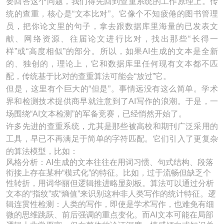
要回答这个问题，我们得先回到查重系统的工作原理上。传
统的查重，核心是“文本比对”。它像个不知疲倦的图书管理
员，把你论文里的句子，拿去跟数据库里海量的已发表文
献、网络资源、往届论文进行比对，找出那些“长得一
样”或“高度相似”的部分。所以，如果AI生成的文本是全新
的、独创的，理论上，它和数据库里任何现有文本都不匹
配，传统基于比对的查重算法可能会“放过”它。
但是，这里有个巨大的“但是”。事情远没有这么简单。学术
界和检测技术提供商早就注意到了AI写作的浪潮。于是，一
场围绕“AI文本检测”的军备竞赛，已经悄然开始了。
许多先进的查重系统，尤其是那些被高校和期刊广泛采用的
工具，早已不再满足于简单的字符匹配。它们引入了更复杂
的算法模型，比如：
风格分析：AI生成的文本往往在用词习惯、句式结构、段落
衔接上存在某种“模式化”的特征。比如，过于流畅但缺乏个
性转折，用词华丽但逻辑推进略显刻板。算法可以通过分析
文本的“指纹”或“熵值”来识别这种非人类写作的统计特征。逻
辑连贯性检测：人类的写作，即使是学术写作，也难免有细
微的思维跳跃、前后强调的重点变化。而AI文本可能在局部