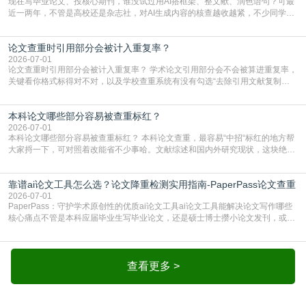
现在写毕业论文、投核心期刊，谁没试过用AI搭框架、整文献、润色语句？可最
近一两年，不管是高校还是杂志社，对AI生成内容的核查越收越紧，不少同学投
出去的文章直接因为AIGC占比过高被打回，还有人毕设差点因为这个过不了，
真的太亏。提前做AIGC检测，已经成了很多过来人交稿前必做的一步。为什么
论文查重时引用部分会被计入重复率？
AIGC检测成了论文答辩投稿前的必备项？可能还有不少人觉得，我就用AI搭了个
框架，内容都是自己写的，至于做AIG
2026-07-01
论文查重时引用部分会被计入重复率？ 学术论文引用部分会不会被算进重复率，
关键看你格式标得对不对，以及学校查重系统有没有勾选“去除引用文献复制
比”。如果格式完全规范，如正文引用句尾紧跟半角上标[1]，文末“参考文献”四字
独占一行，每条文献用[1][2]方括号编号、与正文一一对应，著录项符合GB/T
本科论文哪些部分容易被查重标红？
7714（作者、题名、刊名、年、卷期、页码齐全，标点用半角）；查重系统识别
成功后通常把这段标为引用，
2026-07-01
本科论文哪些部分容易被查重标红？ 本科论文查重，最容易“中招“标红的地方帮
大家捋一下，可对照着改能省不少事哈。文献综述和国内外研究现状，这块绝对
的重灾区。你介绍前人研究了啥、某个理论是谁提的，课本和往届论文里都有近
乎一模一样的话，你要是直接复制百度百科、教材或别人写好的综述段落，系统
靠谱ai论文工具怎么选？论文降重检测实用指南-PaperPass论文查重
一抓一个准，整段飘红。研究背景、意义和方法描述也是不可避免，比如“本文采
用问卷调查法““运用SPSS软件进行数据分
2026-07-01
PaperPass：守护学术原创性的优质ai论文工具ai论文工具能解决论文写作哪些
核心痛点不管是本科应届毕业生写毕业论文，还是硕士博士攒小论文发刊，或是
科研人员整理课题成果，都绕不开重复率核查、内容优化这两大难关。以前全靠
自己逐句读逐句改，熬好几个大夜不说，还经常改不到点上，交上去才发现重复
率超标，再返工太折腾。现在有了成熟的ai论文工具，这些痛点基本都能高效解
决。靠谱的ai论文工具，不止能帮你梳
查看更多 >