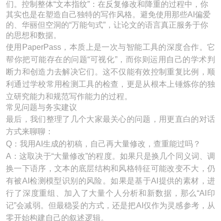
们。控制整体“文本指纹”：在反复修改和降重的过程中，你
其实也是在塑造自己独特的写作风格。避免使用那些AI偏爱
的、华丽但空洞的“万能句式”，让论文的语言真正服务于你
的思想和数据。
使用PaperPass，本质上是一次与智能工具的深度合作。它
帮你把可能存在的问题“可视化”，而你则运用自己的学术判
断力和创造力去解决它们。这不仅能有效控制重复比例，顺
利通过学校常用检测工具的检查，更是从根本上锤炼你的独
立研究能力和规范写作能力的过程。
常见问题与务实建议
最后，我们整理了几个大家最关心的问题，用更直白的对话
方式来聊聊：
Q：我用AI生成的初稿，自己再大量修改，查重能过吗？
A：这取决于“大量修改”的程度。如果只是换几个同义词、调
换一下语序，文本的底层结构和风格特征可能改变不大，仍
有被AI检测模型识别的风险。如果是基于AI提供的素材，进
行了深度重组、加入了大量个人分析和新数据，那么“AI印
记”会减弱。但最稳妥的方式，还是把AI仅作为灵感参考，从
零开始构建自己的叙述逻辑。