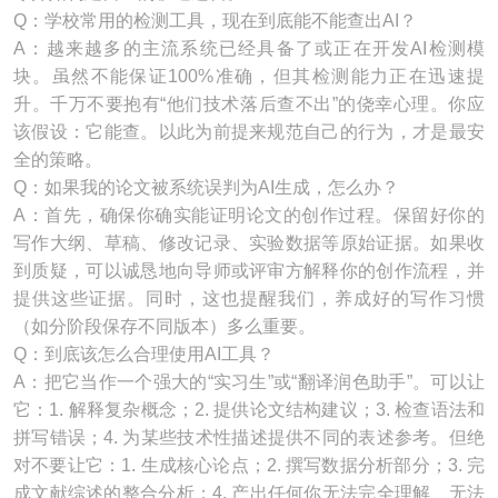
Q：学校常用的检测工具，现在到底能不能查出AI？
A：越来越多的主流系统已经具备了或正在开发AI检测模
块。虽然不能保证100%准确，但其检测能力正在迅速提
升。千万不要抱有“他们技术落后查不出”的侥幸心理。你应
该假设：它能查。以此为前提来规范自己的行为，才是最安
全的策略。
Q：如果我的论文被系统误判为AI生成，怎么办？
A：首先，确保你确实能证明论文的创作过程。保留好你的
写作大纲、草稿、修改记录、实验数据等原始证据。如果收
到质疑，可以诚恳地向导师或评审方解释你的创作流程，并
提供这些证据。同时，这也提醒我们，养成好的写作习惯
（如分阶段保存不同版本）多么重要。
Q：到底该怎么合理使用AI工具？
A：把它当作一个强大的“实习生”或“翻译润色助手”。可以让
它：1. 解释复杂概念；2. 提供论文结构建议；3. 检查语法和
拼写错误；4. 为某些技术性描述提供不同的表述参考。但绝
对不要让它：1. 生成核心论点；2. 撰写数据分析部分；3. 完
成文献综述的整合分析；4. 产出任何你无法完全理解、无法