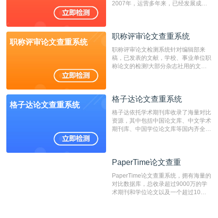
2007年，运营多年来，已经发展成为
国内可信赖的中文原创性检查和预防剽
窃的在线网站。 系统采用自主研发的
动态指纹越级扫描检测技术，该项技术
职称评审论文查重系统
检测速度快、精度高，市场反映良好。
职称评审论文查重系统
职称评审论文检测系统针对编辑部来
稿，已发表的文献，学校、事业单位职
称论文的检测!大部分杂志社用的文献
抄袭检测系统。可检测抄袭与剽窃、伪
造、篡改、不当署名、一稿多投等学术
不端文献，学术不端论文查重可供期刊
格子达论文查重系统
编辑部检测来稿和已发表的文献,检测
格子达论文查重系统
结果和杂志社一致,已发表过的文章检
格子达依托学术期刊库收录了海量对比
测时注意填写第一作者,才能排除已发
资源，其中包括中国论文库、中文学术
表文献复制比。（限制字符数1万）
期刊库、中国学位论文库等国内齐全的
论文库以及数亿级网络资源，同时本地
资源库以每月100万篇的速度增加，是
目前中文文献资源涵盖全面的论文检测
PaperTime论文查重
PaperTime论文查重
系统，可检测中文、英文两种语言的论
文文本。
PaperTime论文查重系统，拥有海量的
对比数据库，总收录超过9000万的学
术期刊和学位论文以及一个超过10亿
数量的互联网网页数据库组成，保证了
比对源的专业性和广泛性。采用多级指
纹对比技术结合深度语义发掘识别比