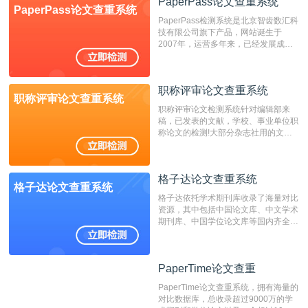
PaperPass论文查重系统
PaperPass论文查重系统
非。其次，相对于知网而言，万方检测
PaperPass检测系统是北京智齿数汇科
费用少，上手容易，是学生初次论文查
技有限公司旗下产品，网站诞生于
重的推荐系统。
2007年，运营多年来，已经发展成为
国内可信赖的中文原创性检查和预防剽
窃的在线网站。 系统采用自主研发的
动态指纹越级扫描检测技术，该项技术
职称评审论文查重系统
检测速度快、精度高，市场反映良好。
职称评审论文查重系统
职称评审论文检测系统针对编辑部来
稿，已发表的文献，学校、事业单位职
称论文的检测!大部分杂志社用的文献
抄袭检测系统。可检测抄袭与剽窃、伪
造、篡改、不当署名、一稿多投等学术
不端文献，学术不端论文查重可供期刊
格子达论文查重系统
编辑部检测来稿和已发表的文献,检测
格子达论文查重系统
结果和杂志社一致,已发表过的文章检
格子达依托学术期刊库收录了海量对比
测时注意填写第一作者,才能排除已发
资源，其中包括中国论文库、中文学术
表文献复制比。（限制字符数1万）
期刊库、中国学位论文库等国内齐全的
论文库以及数亿级网络资源，同时本地
资源库以每月100万篇的速度增加，是
目前中文文献资源涵盖全面的论文检测
PaperTime论文查重
PaperTime论文查重
系统，可检测中文、英文两种语言的论
文文本。
PaperTime论文查重系统，拥有海量的
对比数据库，总收录超过9000万的学