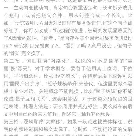
第一招，句式结构“动手术”。这是最常用也最有效的方法之
一。主动句变被动句，肯定句变双重否定句，长句拆分成几
个短句，或者把短句合并、用从句整合成一个长句。比
如，“研究表明，A因素对B过程有显著促进作用”这个句子被
标红了。你可以改成：“B过程的推进，被研究发现显著受到
了A因素的影响。”或者，“是否存在某个因素能显著促进B过
程？研究将目光投向了A。”看到了吗？意思没变，但句子
的“骨架”完全换了。
第二招，词汇替换“网络化”。我说的可不是简单的“美
丽”换“漂亮”。对于学术概念，要善于使用其上位词、下位
词、平行概念词。比如“经济增长”，在特定语境下或许可以
用“国民产出扩张”、“经济规模攀升”来替代。但这里要敲个黑
板！专业术语、关键概念不能乱换，比如“量子纠缠”你不能
改成“量子互相联系”，这会闹笑话。对于这类必须保留的固
定表述，处理方法是：要么引用并规范标注，要么就在前后
文中用自己的语言去解释、阐述它，稀释它的密度。
第三招，逻辑顺序“大挪移”。如果一段论述被整体标红，说
明你的叙述逻辑和原文太像了。这时候，不妨把论证的先后