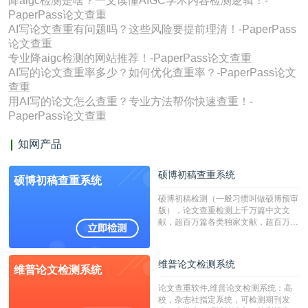
降aigc检测是啥？一文读懂AIGC学术内容检测逻辑！-
PaperPass论文查重
AI写论文查重有问题吗？这些风险要提前理清！-PaperPass
论文查重
专业降aigc检测的网站推荐！-PaperPass论文查重
AI写的论文查重率多少？如何优化查重率？-PaperPass论文
查重
用AI写的论文怎么查重？专业方法帮你快速查重！-
PaperPass论文查重
知网产品
硕博初稿查重系统
硕博初稿查重系统
硕博初稿检测（一般习惯叫做硕博预审
版），论文查重检测上千万篇中文文
献，超百万篇各类独家文献，超百万港
澳台地区学术文献过千万篇英文文献资
源，数亿个中英文互联网资源是全国高
校用来检测硕博论文的系统，检测范围
维普论文检测系统
维普论文检测系统
广，数据来源真实，检测算法合理!本
系统含有（学术库与源码库）。（限制
论文查重软件,维普论文检测系统：高
字符数30万）
校，杂志社指定系统，可检测期刊发