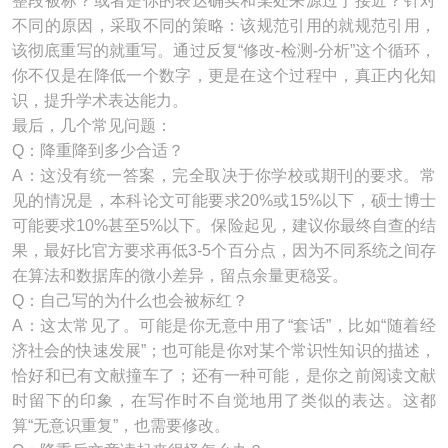
整段被标？或者是你的表达确实和某处来源过于接近？针对
不同的原因，采取不同的策略：该规范引用的就规范引用，
该彻底重写的就重写。通过反复“修改-检测-分析”这个循环，
你不仅是在降低一个数字，更是在这个过程中，真正内化知
识，提升学术表达能力。
最后，几个常见问题：
Q：降重降到多少合适？
A：这没有统一答案，完全取决于你学校或期刊的要求。常
见的情况是，本科论文可能要求20%或15%以下，硕士博士
可能要求10%甚至5%以下。保险起见，建议你最终自查的结
果，最好比官方要求再低3-5个百分点，因为不同系统之间存
在算法和数据库的微小差异，留点余量更稳妥。
Q：自己写的为什么也会被标红？
A：这太常见了。可能是你无意中用了“套话”，比如“随着经
济社会的快速发展”；也可能是你对某个常识性知识的描述，
恰好和已有文献撞车了；还有一种可能，是你之前阅读文献
时留下的印象，在写作时不自觉地用了类似的表达。这都
算“无意识重复”，也需要修改。