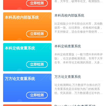
表，大学生，硕博等论文。检测报告支
持PDF、网页格式，性价比高！
本科高校内部版系统
本科高校内部版系统
比定稿版少大学生联合比对库，其他数
据库一致。出结果快，价格相对低廉，
不支持验证，适合在修改中期使用，定
稿推荐PMLC。——不支持验证！！！
本科定稿查重系统
本科定稿查重系统
本科定稿查重版（一般习惯叫本科终评
版），论文抄袭检测系统，专用于大学
生专、本科等论文检测的系统，大多数
专、本科院校使用此检测系统。（限制
字符数6万）
万方论文查重系统
万方论文查重系统
论文检测网站,万方数据平台推出的万
方查重系统是目前较为热门的检测系
统。究其原因，万方数据通过近年的发
展，在高校中也确立了自己的相应地
位，特别是部分高校直接将其视为毕业
检测系统，其真实性和权威性无可厚