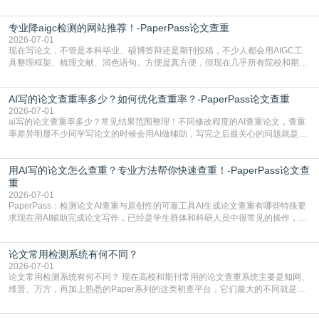
文查重有问题吗这个问题，直到出了问题才追悔莫及。其实AI生成内容本身，就
自带不可忽视的查重风险。AI训练依赖海量公开的文本数据，生成内容本质是基
专业降aigc检测的网站推荐！-PaperPass论文查重
于训练数据的概率拼接，不是从零开始的原创创作。生成过程中，很容易复用已
有的高频公共表述，甚至直接拼接已经公开
2026-07-01
现在写论文，不管是本科毕业、硕博答辩还是期刊投稿，不少人都会用AIGC工
具整理框架、梳理文献、润色语句。方便是真方便，但现在几乎所有院校和期刊
都要求排查论文中的AIGC生成内容，不符合规范的直接打回修改。自己瞎改三
五遍还是过不了预检测的大有人在，这时候，找到靠谱的降AIGC检测率的网
AI写的论文查重率多少？如何优化查重率？-PaperPass论文查重
站，就能少走好多弯路。PaperPass：守护学术原创性的智能伙伴AIGC生成内
容的学术合规痛点去年帮一个本科师弟改
2026-07-01
ai写的论文查重率多少？常见结果范围整理！不同修改程度的AI查重论文，查重
率差异明显不少同学写论文的时候会用AI做辅助，写完之后最关心的问题就是ai
写的论文查重率多少。很多人误以为AI生成的内容都是全新的，不会出现重复，
实际情况和大家想的不太一样。AI训练依赖海量公开学术文献、网络内容，生成
用AI写的论文怎么查重？专业方法帮你快速查重！-PaperPass论文查
内容本质是按照语义概率拼接已有内容，很容易和已发布的作品撞重复，甚至会
直接引用整段已有内容，所以查重率偏高是
重
2026-07-01
PaperPass：检测论文AI查重与原创性的可靠工具AI生成论文查重有哪些特殊要
求现在用AI辅助完成论文写作，已经是学生群体和科研人员中很常见的操作，不
管是搭建论文框架、梳理研究逻辑还是润色语言，不少人都会借助AI提高效率。
但很多人忽略了，AI生成的内容天生带有重复风险——训练AI的数据集本身就包
论文常用检测系统有何不同？
含大量已公开的学术内容、网络原创内容，AI输出内容时很容易无意识拼接出重
复片
2026-07-01
论文常用检测系统有何不同？ 现在高校和期刊常用的论文查重系统主要是知网、
维普、万方，再加上熟悉的Paper系列的这类初查平台，它们最大的不同就是数
据库大小、算法严格度和适用场景，弄明白区别你就不会乱花冤枉钱也不会被初
查数值误导。知网（CNKI）是学校定稿检测的绝对主流。本科用PMLC，含大学