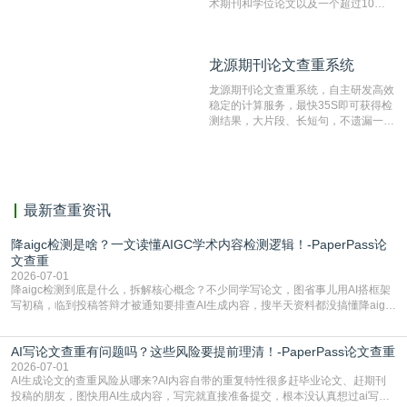
术期刊和学位论文以及一个超过10亿
数量的互联网网页数据库组成，保证了
比对源的专业性和广泛性。采用多级指
纹对比技术结合深度语义发掘识别比
龙源期刊论文查重系统
龙源期刊论文查重系统
对，利用指纹索引快速而精准地在云检
测服务部署的论文数据资源库中找到所
龙源期刊论文查重系统，自主研发高效
有相似的片段，该项技术检测速度快、
稳定的计算服务，最快35S即可获得检
准确率高，市场反映良好。
测结果，大片段、长短句，不遗漏一处
相似，区分论文中的正确引用参考文
献。
最新查重资讯
降aigc检测是啥？一文读懂AIGC学术内容检测逻辑！-PaperPass论
文查重
2026-07-01
降aigc检测到底是什么，拆解核心概念？不少同学写论文，图省事儿用AI搭框架
写初稿，临到投稿答辩才被通知要排查AI生成内容，搜半天资料都没搞懂降aigc
检测是啥，还容易把它和普通论文查重混为一谈，最后踩了坑，耽误了进度。哪
怕是已经入行的科研人员，不少人也搞不清降aigc检测是啥，对相关要求摸不
AI写论文查重有问题吗？这些风险要提前理清！-PaperPass论文查重
准。其实，降aigc检测是伴随AIGC工具在学术领域普及诞生的新需求，核心是为
了满足现在高校、期刊对AI生
2026-07-01
AI生成论文的查重风险从哪来?AI内容自带的重复特性很多赶毕业论文、赶期刊
投稿的朋友，图快用AI生成内容，写完就直接准备提交，根本没认真想过ai写论