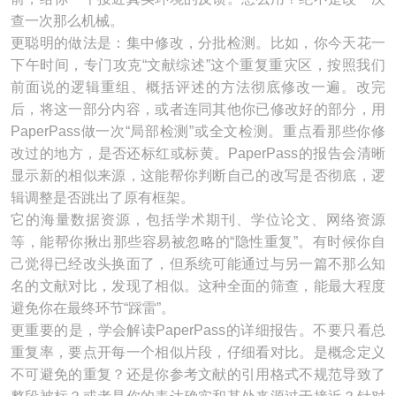
查一次那么机械。
更聪明的做法是：集中修改，分批检测。比如，你今天花一
下午时间，专门攻克“文献综述”这个重复重灾区，按照我们
前面说的逻辑重组、概括评述的方法彻底修改一遍。改完
后，将这一部分内容，或者连同其他你已修改好的部分，用
PaperPass做一次“局部检测”或全文检测。重点看那些你修
改过的地方，是否还标红或标黄。PaperPass的报告会清晰
显示新的相似来源，这能帮你判断自己的改写是否彻底，逻
辑调整是否跳出了原有框架。
它的海量数据资源，包括学术期刊、学位论文、网络资源
等，能帮你揪出那些容易被忽略的“隐性重复”。有时候你自
己觉得已经改头换面了，但系统可能通过与另一篇不那么知
名的文献对比，发现了相似。这种全面的筛查，能最大程度
避免你在最终环节“踩雷”。
更重要的是，学会解读PaperPass的详细报告。不要只看总
重复率，要点开每一个相似片段，仔细看对比。是概念定义
不可避免的重复？还是你参考文献的引用格式不规范导致了