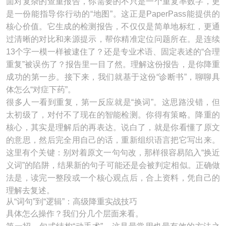
面对复杂的查重报告，你需要的不只是一个重复率数字，更
是一份能指导你行动的“地图”。这正是PaperPass能提供的
核心价值。它生成的检测报告，不仅仅是简单地标红，更通
过清晰的对比和来源提示，帮你精准定位问题所在。是连续
13个字一模一样被逮住了？还是专业术语、固定表述的“合理
重复”被误伤了？报告里一目了然。理解这份报告，是你降重
成功的第一步。接下来，我们就基于这份“诊断书”，聊聊具
体怎么“对症下药”。
很多人一看到重复，第一反应就是“换词”。这思路没错，但
太初级了，对付不了现在的智能检测。你得有策略。降重的
核心，其实是理解后的再表达。说白了，就是你看懂了原文
的意思，然后完全用自己的话，重新组织语言把它写出来。
这里有个关键：别对着原文一句句改，那样很容易陷入“换近
义词”的陷阱，结果新的句子可能还是会被判定相似。正确做
法是，读完一整段或一个核心观点后，合上资料，凭自己的
理解去复述。
从“词句”到“逻辑”：高级降重实战技巧
具体怎么操作？我们分几个层面来看。