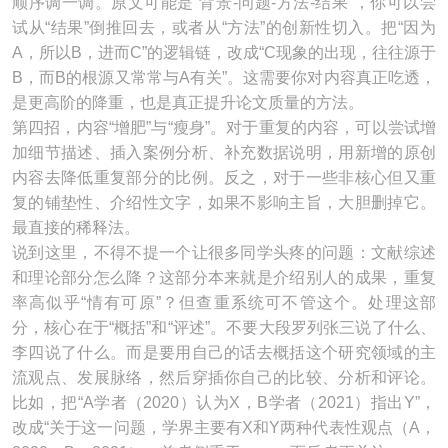
顺序调一调。原文可能是“背景-问题-方法-结果”，你可以尝
试从“结果”倒推回去，或者从“方法”的创新性切入。把“因为
A，所以B，进而C”的逻辑链，改成“C现象的出现，往往源于
B，而B的根源又常常与A有关”。这需要你对内容真正吃透，
是更高阶的降重，也是真正提升论文质量的方法。
第四招，内容“增肥”与“瘦身”。对于重复的内容，可以尝试增
加细节描述、插入案例分析、补充数据说明，用新增的原创
内容去降低重复部分的比例。反之，对于一些非核心但又重
复的铺垫性、介绍性文字，如果不影响主旨，大胆删掉它。
最直接的稀释法。
说到这里，不得不提一个让很多同学头疼的问题：文献综述
和理论部分怎么降？这部分本来就是介绍别人的成果，重复
率高似乎“情有可原”？但查重系统可不管这个。处理这部
分，核心在于“概括”和“评述”。不要大段罗列张三说了什么、
李四说了什么。而是要用自己的话去概括这个研究领域的主
流观点、发展脉络，然后穿插你自己的比较、分析和评论。
比如，把“A学者（2020）认为X，B学者（2021）指出Y”，
改成“关于这一问题，学界主要有X和Y两种代表性观点（A，