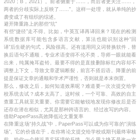
2020；B，2021）。前者侧重于……，而后者更关注……，
两者的分歧实际上反映了……”。这样一处理，就从单纯的抄
袭变成了有组织的综述。
避开降重路上的那些“坑”
有些“捷径”走不得。比如，中英互译再译回来？现在的检测
系统数据库可能包含多语言文献，算法也能识别这种“回
译”后生硬的句式，风险很高。还有滥用同义词替换软件，替
换后语句不通顺，专业术语变得不伦不类，导师一眼就能看
出来，纯属掩耳盗铃。最要不得的是直接删除标红内容却不
调整上下文，导致文章逻辑断裂，前言不搭后语。降重的前
提是保证文章的通顺和学术严谨性，否则就是本末倒置。
那么，修改之后，如何知道效果呢？难道要一次次提交给学
校系统去试？成本太高了。这时候，一个可靠、高效的自主
查重工具就至关重要。你需要它能敏锐地发现你修改后是否
还存在潜在相似，尤其是那种跨语言的、经过改写的内容。
借助PaperPass高效降低论文重复率
在降重这场“持久战”中，PaperPass可以成为你可靠的“演练
场”。它的价值在于，在你将论文提交给学校或期刊最终审核
前，给你一个接近真实环境的反馈。怎么用？绝不是改一次