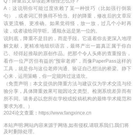
Q：降重后文章读起来很怪怎么办？
A：这说明你可能过度依赖了某一种技巧（比如强行倒装
句），或者词汇替换得不恰当。好的降重，修改后的文章应
该更流畅、更准确。如果觉得怪，放一放，过几个小时再
读，或者读给同学听。通顺永远是第一位的。
说到底，降重不是目的，而是手段。它逼着你去更深入地理
解文献，更精准地组织语言，最终产出一篇真正属于你自
己、经得起推敲的原创作品。把那个令人头疼的查重报告，
看作一位严厉但有益的“预审老师”，而像PaperPass这样的
工具，就是你与这位老师沟通、验证自己想法的桥梁。静下
心来，运用策略，你一定能跨过这道坎。
（免责声明：本文提供的降重方法与建议仅为学术交流与经
验分享，具体降重效果可能因论文类型、检测系统差异而有
所不同。请务必以您所在学校或投稿机构的最终学术规范和
要求为准。）
2024论文查重：https://www.fangxince.cn
本站声明:网站内容来源于网络,如有侵权,请联系我们,我们将
及时删除处理。