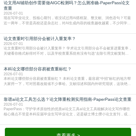
论文用AI辅助创作需要做AIGC检测吗？怎么测准确-PaperPass论文
生联合比对库，能比历届学长论文，硕博用VIP/TMLC，含学术论文联合比对
库，期刊投稿用AMLMC/SML
查重
2026-07-01
现在写毕业论文、投核心期刊，谁没试过用AI搭框架、整文献、润色语句？可最
近一两年，不管是高校还是杂志社，对AI生成内容的核查越收越紧，不少同学投
出去的文章直接因为AIGC占比过高被打回，还有人毕设差点因为这个过不了，
真的太亏。提前做AIGC检测，已经成了很多过来人交稿前必做的一步。为什么
论文查重时引用部分会被计入重复率？
AIGC检测成了论文答辩投稿前的必备项？可能还有不少人觉得，我就用AI搭了个
框架，内容都是自己写的，至于做AIG
2026-07-01
论文查重时引用部分会被计入重复率？ 学术论文引用部分会不会被算进重复率，
关键看你格式标得对不对，以及学校查重系统有没有勾选“去除引用文献复制
比”。如果格式完全规范，如正文引用句尾紧跟半角上标[1]，文末“参考文献”四字
独占一行，每条文献用[1][2]方括号编号、与正文一一对应，著录项符合GB/T
本科论文哪些部分容易被查重标红？
7714（作者、题名、刊名、年、卷期、页码齐全，标点用半角）；查重系统识别
成功后通常把这段标为引用，
2026-07-01
本科论文哪些部分容易被查重标红？ 本科论文查重，最容易“中招“标红的地方帮
大家捋一下，可对照着改能省不少事哈。文献综述和国内外研究现状，这块绝对
的重灾区。你介绍前人研究了啥、某个理论是谁提的，课本和往届论文里都有近
乎一模一样的话，你要是直接复制百度百科、教材或别人写好的综述段落，系统
靠谱ai论文工具怎么选？论文降重检测实用指南-PaperPass论文查重
一抓一个准，整段飘红。研究背景、意义和方法描述也是不可避免，比如“本文采
用问卷调查法““运用SPSS软件进行数据分
2026-07-01
PaperPass：守护学术原创性的优质ai论文工具ai论文工具能解决论文写作哪些
核心痛点不管是本科应届毕业生写毕业论文，还是硕士博士攒小论文发刊，或是
科研人员整理课题成果，都绕不开重复率核查、内容优化这两大难关。以前全靠
自己逐句读逐句改，熬好几个大夜不说，还经常改不到点上，交上去才发现重复
率超标，再返工太折腾。现在有了成熟的ai论文工具，这些痛点基本都能高效解
决。靠谱的ai论文工具，不止能帮你梳
查看更多 >