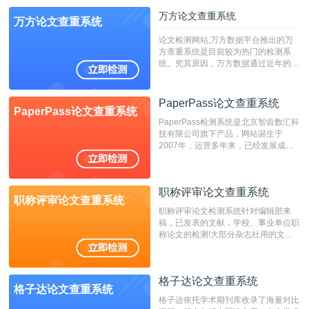
万方论文查重系统
万方论文查重系统
论文检测网站,万方数据平台推出的万
方查重系统是目前较为热门的检测系
统。究其原因，万方数据通过近年的发
展，在高校中也确立了自己的相应地
位，特别是部分高校直接将其视为毕业
检测系统，其真实性和权威性无可厚
PaperPass论文查重系统
PaperPass论文查重系统
非。其次，相对于知网而言，万方检测
PaperPass检测系统是北京智齿数汇科
费用少，上手容易，是学生初次论文查
技有限公司旗下产品，网站诞生于
重的推荐系统。
2007年，运营多年来，已经发展成为
国内可信赖的中文原创性检查和预防剽
窃的在线网站。 系统采用自主研发的
动态指纹越级扫描检测技术，该项技术
职称评审论文查重系统
检测速度快、精度高，市场反映良好。
职称评审论文查重系统
职称评审论文检测系统针对编辑部来
稿，已发表的文献，学校、事业单位职
称论文的检测!大部分杂志社用的文献
抄袭检测系统。可检测抄袭与剽窃、伪
造、篡改、不当署名、一稿多投等学术
不端文献，学术不端论文查重可供期刊
格子达论文查重系统
编辑部检测来稿和已发表的文献,检测
格子达论文查重系统
结果和杂志社一致,已发表过的文章检
格子达依托学术期刊库收录了海量对比
测时注意填写第一作者,才能排除已发