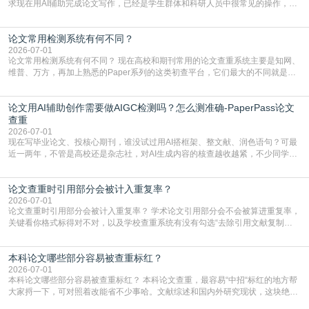
求现在用AI辅助完成论文写作，已经是学生群体和科研人员中很常见的操作，不
管是搭建论文框架、梳理研究逻辑还是润色语言，不少人都会借助AI提高效率。
但很多人忽略了，AI生成的内容天生带有重复风险——训练AI的数据集本身就包
论文常用检测系统有何不同？
含大量已公开的学术内容、网络原创内容，AI输出内容时很容易无意识拼接出重
复片
2026-07-01
论文常用检测系统有何不同？ 现在高校和期刊常用的论文查重系统主要是知网、
维普、万方，再加上熟悉的Paper系列的这类初查平台，它们最大的不同就是数
据库大小、算法严格度和适用场景，弄明白区别你就不会乱花冤枉钱也不会被初
查数值误导。知网（CNKI）是学校定稿检测的绝对主流。本科用PMLC，含大学
论文用AI辅助创作需要做AIGC检测吗？怎么测准确-PaperPass论文
生联合比对库，能比历届学长论文，硕博用VIP/TMLC，含学术论文联合比对
库，期刊投稿用AMLMC/SML
查重
2026-07-01
现在写毕业论文、投核心期刊，谁没试过用AI搭框架、整文献、润色语句？可最
近一两年，不管是高校还是杂志社，对AI生成内容的核查越收越紧，不少同学投
出去的文章直接因为AIGC占比过高被打回，还有人毕设差点因为这个过不了，
真的太亏。提前做AIGC检测，已经成了很多过来人交稿前必做的一步。为什么
论文查重时引用部分会被计入重复率？
AIGC检测成了论文答辩投稿前的必备项？可能还有不少人觉得，我就用AI搭了个
框架，内容都是自己写的，至于做AIG
2026-07-01
论文查重时引用部分会被计入重复率？ 学术论文引用部分会不会被算进重复率，
关键看你格式标得对不对，以及学校查重系统有没有勾选“去除引用文献复制
比”。如果格式完全规范，如正文引用句尾紧跟半角上标[1]，文末“参考文献”四字
独占一行，每条文献用[1][2]方括号编号、与正文一一对应，著录项符合GB/T
本科论文哪些部分容易被查重标红？
7714（作者、题名、刊名、年、卷期、页码齐全，标点用半角）；查重系统识别
成功后通常把这段标为引用，
2026-07-01
本科论文哪些部分容易被查重标红？ 本科论文查重，最容易“中招“标红的地方帮
大家捋一下，可对照着改能省不少事哈。文献综述和国内外研究现状，这块绝对
的重灾区。你介绍前人研究了啥、某个理论是谁提的，课本和往届论文里都有近