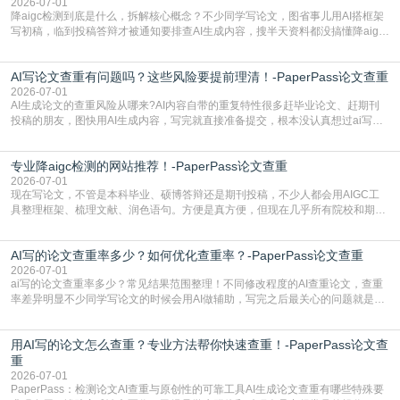
2026-07-01
降aigc检测到底是什么，拆解核心概念？不少同学写论文，图省事儿用AI搭框架
写初稿，临到投稿答辩才被通知要排查AI生成内容，搜半天资料都没搞懂降aigc
检测是啥，还容易把它和普通论文查重混为一谈，最后踩了坑，耽误了进度。哪
怕是已经入行的科研人员，不少人也搞不清降aigc检测是啥，对相关要求摸不
AI写论文查重有问题吗？这些风险要提前理清！-PaperPass论文查重
准。其实，降aigc检测是伴随AIGC工具在学术领域普及诞生的新需求，核心是为
了满足现在高校、期刊对AI生
2026-07-01
AI生成论文的查重风险从哪来?AI内容自带的重复特性很多赶毕业论文、赶期刊
投稿的朋友，图快用AI生成内容，写完就直接准备提交，根本没认真想过ai写论
文查重有问题吗这个问题，直到出了问题才追悔莫及。其实AI生成内容本身，就
自带不可忽视的查重风险。AI训练依赖海量公开的文本数据，生成内容本质是基
专业降aigc检测的网站推荐！-PaperPass论文查重
于训练数据的概率拼接，不是从零开始的原创创作。生成过程中，很容易复用已
有的高频公共表述，甚至直接拼接已经公开
2026-07-01
现在写论文，不管是本科毕业、硕博答辩还是期刊投稿，不少人都会用AIGC工
具整理框架、梳理文献、润色语句。方便是真方便，但现在几乎所有院校和期刊
都要求排查论文中的AIGC生成内容，不符合规范的直接打回修改。自己瞎改三
五遍还是过不了预检测的大有人在，这时候，找到靠谱的降AIGC检测率的网
AI写的论文查重率多少？如何优化查重率？-PaperPass论文查重
站，就能少走好多弯路。PaperPass：守护学术原创性的智能伙伴AIGC生成内
容的学术合规痛点去年帮一个本科师弟改
2026-07-01
ai写的论文查重率多少？常见结果范围整理！不同修改程度的AI查重论文，查重
率差异明显不少同学写论文的时候会用AI做辅助，写完之后最关心的问题就是ai
写的论文查重率多少。很多人误以为AI生成的内容都是全新的，不会出现重复，
实际情况和大家想的不太一样。AI训练依赖海量公开学术文献、网络内容，生成
用AI写的论文怎么查重？专业方法帮你快速查重！-PaperPass论文查
内容本质是按照语义概率拼接已有内容，很容易和已发布的作品撞重复，甚至会
直接引用整段已有内容，所以查重率偏高是
重
2026-07-01
PaperPass：检测论文AI查重与原创性的可靠工具AI生成论文查重有哪些特殊要