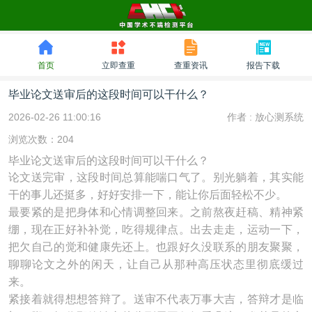
首页
立即查重
查重资讯
报告下载
毕业论文送审后的这段时间可以干什么？
2026-02-26 11:00:16
作者 :
放心测系统
浏览次数：204
毕业论文送审后的这段时间可以干什么？
论文送完审，这段时间总算能喘口气了。别光躺着，其实能
干的事儿还挺多，好好安排一下，能让你后面轻松不少。
最要紧的是把身体和心情调整回来。之前熬夜赶稿、精神紧
绷，现在正好补补觉，吃得规律点。出去走走，运动一下，
把欠自己的觉和健康先还上。也跟好久没联系的朋友聚聚，
聊聊论文之外的闲天，让自己从那种高压状态里彻底缓过
来。
紧接着就得想想答辩了。送审不代表万事大吉，答辩才是临