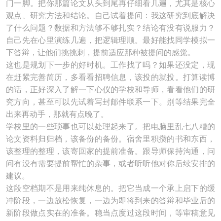
门一脚。把你那篇论文从头到尾再仔细看几遍，尤其是核心
观点、研究方法和结论。自己试着提问：我这研究到底解决
了什么问题？数据和方法够不够扎实？结论有没有说服力？
自己先在心里演练几遍，把逻辑理顺。最好能找同学模拟一
下答辩，让他们挑挑刺，提前适应那种被提问的感觉。
这也是规划下一步的好时机。工作找了吗？如果还没定，现
在赶紧完善简历，多看看招聘信息，该投的就投。打算读博
的话，正好深入了解一下心仪的学校和导师，看看他们的研
究方向，甚至可以先试着写封邮件联系一下。别等结果完全
出来再动手，那就有点晚了。
学校里的一些琐事也可以处理起来了。把电脑里乱七八糟的
论文资料归归档，该备份的备份。宿舍里积攒的书和东西，
该整理的整理，该寄回家的提前准备。跟导师保持沟通，问
问有没有需要提前帮忙的杂事，或者听听他对你后续安排的
建议。
这段空档期不是用来纯休息的。把它当成一个承上启下的缓
冲阶段，一边放松恢复，一边为即将到来的答辩和毕业后的
新阶段做点实在的准备。稳当点度过这段时间，等审稿意见