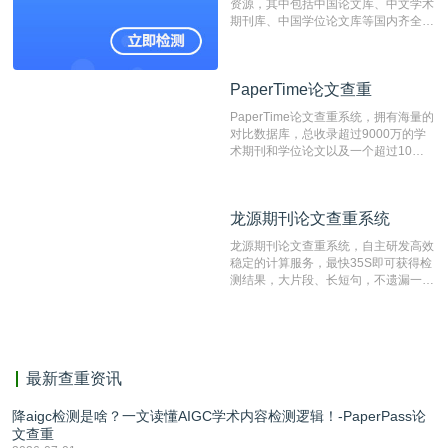
资源，其中包括中国论文库、中文学术
表文献复制比。（限制字符数1万）
期刊库、中国学位论文库等国内齐全的
论文库以及数亿级网络资源，同时本地
资源库以每月100万篇的速度增加，是
目前中文文献资源涵盖全面的论文检测
PaperTime论文查重
PaperTime论文查重
系统，可检测中文、英文两种语言的论
文文本。
PaperTime论文查重系统，拥有海量的
对比数据库，总收录超过9000万的学
术期刊和学位论文以及一个超过10亿
数量的互联网网页数据库组成，保证了
比对源的专业性和广泛性。采用多级指
纹对比技术结合深度语义发掘识别比
龙源期刊论文查重系统
龙源期刊论文查重系统
对，利用指纹索引快速而精准地在云检
测服务部署的论文数据资源库中找到所
龙源期刊论文查重系统，自主研发高效
有相似的片段，该项技术检测速度快、
稳定的计算服务，最快35S即可获得检
准确率高，市场反映良好。
测结果，大片段、长短句，不遗漏一处
相似，区分论文中的正确引用参考文
献。
最新查重资讯
降aigc检测是啥？一文读懂AIGC学术内容检测逻辑！-PaperPass论
文查重