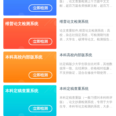
版），论文查重检测上千万篇中文文
献，超百万篇各类独家文献，超百万港
澳台地区学术文献过千万篇英文文献资
源，数亿个中英文互联网资源是全国高
校用来检测硕博论文的系统，检测范围
维普论文检测系统
维普论文检测系统
广，数据来源真实，检测算法合理!本
系统含有（学术库与源码库）。（限制
论文查重软件,维普论文检测系统：高
字符数30万）
校，杂志社指定系统，可检测期刊发
表，大学生，硕博等论文。检测报告支
持PDF、网页格式，性价比高！
本科高校内部版系统
本科高校内部版系统
比定稿版少大学生联合比对库，其他数
据库一致。出结果快，价格相对低廉，
不支持验证，适合在修改中期使用，定
稿推荐PMLC。——不支持验证！！！
本科定稿查重系统
本科定稿查重系统
本科定稿查重版（一般习惯叫本科终评
版），论文抄袭检测系统，专用于大学
生专、本科等论文检测的系统，大多数
专、本科院校使用此检测系统。（限制
字符数6万）