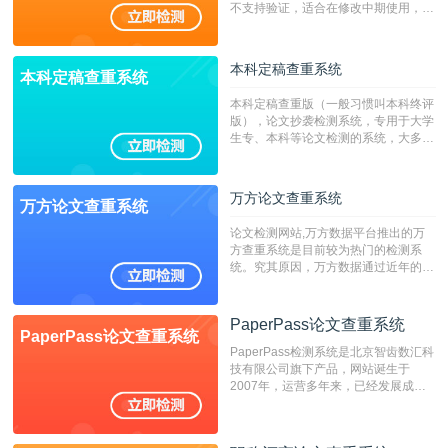
不支持验证，适合在修改中期使用，定
稿推荐PMLC。——不支持验证！！！
本科定稿查重系统
本科定稿查重系统
本科定稿查重版（一般习惯叫本科终评
版），论文抄袭检测系统，专用于大学
生专、本科等论文检测的系统，大多数
专、本科院校使用此检测系统。（限制
字符数6万）
万方论文查重系统
万方论文查重系统
论文检测网站,万方数据平台推出的万
方查重系统是目前较为热门的检测系
统。究其原因，万方数据通过近年的发
展，在高校中也确立了自己的相应地
位，特别是部分高校直接将其视为毕业
检测系统，其真实性和权威性无可厚
PaperPass论文查重系统
PaperPass论文查重系统
非。其次，相对于知网而言，万方检测
PaperPass检测系统是北京智齿数汇科
费用少，上手容易，是学生初次论文查
技有限公司旗下产品，网站诞生于
重的推荐系统。
2007年，运营多年来，已经发展成为
国内可信赖的中文原创性检查和预防剽
窃的在线网站。 系统采用自主研发的
动态指纹越级扫描检测技术，该项技术