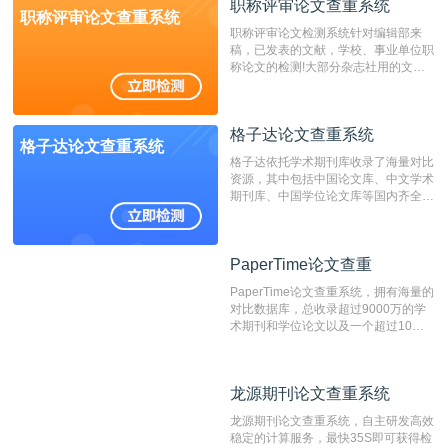
职称评审论文查重系统
检测速度快、精度高，市场反映良好。
职称评审论文查重系统
职称评审论文检测系统针对编辑部来
稿，已发表的文献，学校、事业单位职
称论文的检测!大部分杂志社用的文献
抄袭检测系统。可检测抄袭与剽窃、伪
造、篡改、不当署名、一稿多投等学术
不端文献，学术不端论文查重可供期刊
格子达论文查重系统
编辑部检测来稿和已发表的文献,检测
格子达论文查重系统
结果和杂志社一致,已发表过的文章检
格子达依托学术期刊库收录了海量对比
测时注意填写第一作者,才能排除已发
资源，其中包括中国论文库、中文学术
表文献复制比。（限制字符数1万）
期刊库、中国学位论文库等国内齐全的
论文库以及数亿级网络资源，同时本地
资源库以每月100万篇的速度增加，是
目前中文文献资源涵盖全面的论文检测
PaperTime论文查重
PaperTime论文查重
系统，可检测中文、英文两种语言的论
文文本。
PaperTime论文查重系统，拥有海量的
对比数据库，总收录超过9000万的学
术期刊和学位论文以及一个超过10亿
数量的互联网网页数据库组成，保证了
比对源的专业性和广泛性。采用多级指
纹对比技术结合深度语义发掘识别比
龙源期刊论文查重系统
龙源期刊论文查重系统
对，利用指纹索引快速而精准地在云检
测服务部署的论文数据资源库中找到所
龙源期刊论文查重系统，自主研发高效
有相似的片段，该项技术检测速度快、
稳定的计算服务，最快35S即可获得检
准确率高，市场反映良好。