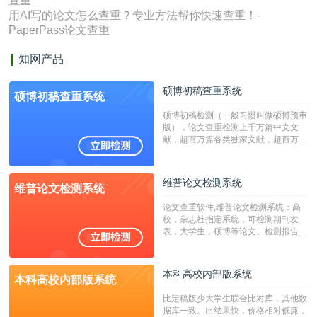
查重
用AI写的论文怎么查重？专业方法帮你快速查重！-
PaperPass论文查重
知网产品
硕博初稿查重系统
硕博初稿查重系统
硕博初稿检测（一般习惯叫做硕博预审
版），论文查重检测上千万篇中文文
献，超百万篇各类独家文献，超百万港
澳台地区学术文献过千万篇英文文献资
源，数亿个中英文互联网资源是全国高
校用来检测硕博论文的系统，检测范围
维普论文检测系统
维普论文检测系统
广，数据来源真实，检测算法合理!本
系统含有（学术库与源码库）。（限制
论文查重软件,维普论文检测系统：高
字符数30万）
校，杂志社指定系统，可检测期刊发
表，大学生，硕博等论文。检测报告支
持PDF、网页格式，性价比高！
本科高校内部版系统
本科高校内部版系统
比定稿版少大学生联合比对库，其他数
据库一致。出结果快，价格相对低廉，