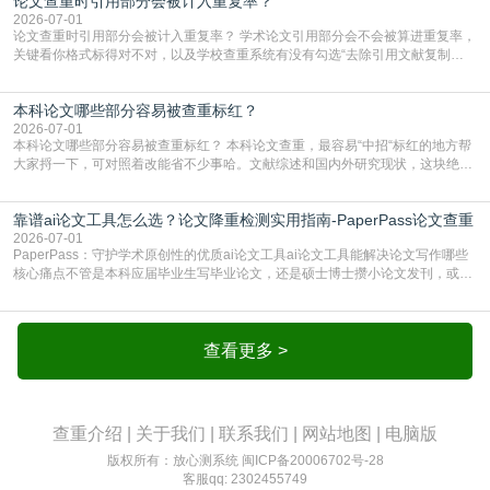
论文查重时引用部分会被计入重复率？
AIGC检测成了论文答辩投稿前的必备项？可能还有不少人觉得，我就用AI搭了个
框架，内容都是自己写的，至于做AIG
2026-07-01
论文查重时引用部分会被计入重复率？ 学术论文引用部分会不会被算进重复率，
关键看你格式标得对不对，以及学校查重系统有没有勾选“去除引用文献复制
比”。如果格式完全规范，如正文引用句尾紧跟半角上标[1]，文末“参考文献”四字
独占一行，每条文献用[1][2]方括号编号、与正文一一对应，著录项符合GB/T
本科论文哪些部分容易被查重标红？
7714（作者、题名、刊名、年、卷期、页码齐全，标点用半角）；查重系统识别
成功后通常把这段标为引用，
2026-07-01
本科论文哪些部分容易被查重标红？ 本科论文查重，最容易“中招“标红的地方帮
大家捋一下，可对照着改能省不少事哈。文献综述和国内外研究现状，这块绝对
的重灾区。你介绍前人研究了啥、某个理论是谁提的，课本和往届论文里都有近
乎一模一样的话，你要是直接复制百度百科、教材或别人写好的综述段落，系统
靠谱ai论文工具怎么选？论文降重检测实用指南-PaperPass论文查重
一抓一个准，整段飘红。研究背景、意义和方法描述也是不可避免，比如“本文采
用问卷调查法““运用SPSS软件进行数据分
2026-07-01
PaperPass：守护学术原创性的优质ai论文工具ai论文工具能解决论文写作哪些
核心痛点不管是本科应届毕业生写毕业论文，还是硕士博士攒小论文发刊，或是
科研人员整理课题成果，都绕不开重复率核查、内容优化这两大难关。以前全靠
自己逐句读逐句改，熬好几个大夜不说，还经常改不到点上，交上去才发现重复
率超标，再返工太折腾。现在有了成熟的ai论文工具，这些痛点基本都能高效解
决。靠谱的ai论文工具，不止能帮你梳
查看更多 >
查重介绍
|
关于我们
|
联系我们
|
网站地图
|
电脑版
版权所有：放心测系统
闽ICP备20006702号-28
客服qq: 2302455749