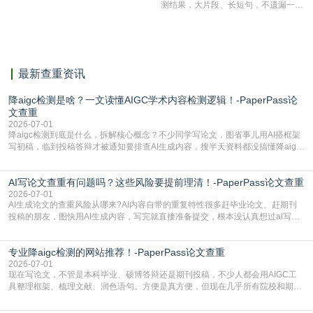
测结果，大片段、长短句，不遗漏一处
相似，区分论文中的正确引用参考文
献。
最新查重资讯
降aigc检测是啥？一文读懂AIGC学术内容检测逻辑！-PaperPass论
文查重
2026-07-01
降aigc检测到底是什么，拆解核心概念？不少同学写论文，图省事儿用AI搭框架
写初稿，临到投稿答辩才被通知要排查AI生成内容，搜半天资料都没搞懂降aigc
检测是啥，还容易把它和普通论文查重混为一谈，最后踩了坑，耽误了进度。哪
怕是已经入行的科研人员，不少人也搞不清降aigc检测是啥，对相关要求摸不
AI写论文查重有问题吗？这些风险要提前理清！-PaperPass论文查重
准。其实，降aigc检测是伴随AIGC工具在学术领域普及诞生的新需求，核心是为
了满足现在高校、期刊对AI生
2026-07-01
AI生成论文的查重风险从哪来?AI内容自带的重复特性很多赶毕业论文、赶期刊
投稿的朋友，图快用AI生成内容，写完就直接准备提交，根本没认真想过ai写论
文查重有问题吗这个问题，直到出了问题才追悔莫及。其实AI生成内容本身，就
自带不可忽视的查重风险。AI训练依赖海量公开的文本数据，生成内容本质是基
专业降aigc检测的网站推荐！-PaperPass论文查重
于训练数据的概率拼接，不是从零开始的原创创作。生成过程中，很容易复用已
有的高频公共表述，甚至直接拼接已经公开
2026-07-01
现在写论文，不管是本科毕业、硕博答辩还是期刊投稿，不少人都会用AIGC工
具整理框架、梳理文献、润色语句。方便是真方便，但现在几乎所有院校和期刊
都要求排查论文中的AIGC生成内容，不符合规范的直接打回修改。自己瞎改三
五遍还是过不了预检测的大有人在，这时候，找到靠谱的降AIGC检测率的网