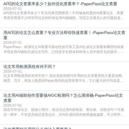
AI写的论文查重率多少？如何优化查重率？-PaperPass论文查重
站，就能少走好多弯路。PaperPass：守护学术原创性的智能伙伴AIGC生成内
容的学术合规痛点去年帮一个本科师弟改
2026-07-01
ai写的论文查重率多少？常见结果范围整理！不同修改程度的AI查重论文，查重
率差异明显不少同学写论文的时候会用AI做辅助，写完之后最关心的问题就是ai
写的论文查重率多少。很多人误以为AI生成的内容都是全新的，不会出现重复，
实际情况和大家想的不太一样。AI训练依赖海量公开学术文献、网络内容，生成
用AI写的论文怎么查重？专业方法帮你快速查重！-PaperPass论文查
内容本质是按照语义概率拼接已有内容，很容易和已发布的作品撞重复，甚至会
直接引用整段已有内容，所以查重率偏高是
重
2026-07-01
PaperPass：检测论文AI查重与原创性的可靠工具AI生成论文查重有哪些特殊要
求现在用AI辅助完成论文写作，已经是学生群体和科研人员中很常见的操作，不
管是搭建论文框架、梳理研究逻辑还是润色语言，不少人都会借助AI提高效率。
但很多人忽略了，AI生成的内容天生带有重复风险——训练AI的数据集本身就包
论文常用检测系统有何不同？
含大量已公开的学术内容、网络原创内容，AI输出内容时很容易无意识拼接出重
复片
2026-07-01
论文常用检测系统有何不同？ 现在高校和期刊常用的论文查重系统主要是知网、
维普、万方，再加上熟悉的Paper系列的这类初查平台，它们最大的不同就是数
据库大小、算法严格度和适用场景，弄明白区别你就不会乱花冤枉钱也不会被初
查数值误导。知网（CNKI）是学校定稿检测的绝对主流。本科用PMLC，含大学
论文用AI辅助创作需要做AIGC检测吗？怎么测准确-PaperPass论文
生联合比对库，能比历届学长论文，硕博用VIP/TMLC，含学术论文联合比对
库，期刊投稿用AMLMC/SML
查重
2026-07-01
现在写毕业论文、投核心期刊，谁没试过用AI搭框架、整文献、润色语句？可最
近一两年，不管是高校还是杂志社，对AI生成内容的核查越收越紧，不少同学投
出去的文章直接因为AIGC占比过高被打回，还有人毕设差点因为这个过不了，
真的太亏。提前做AIGC检测，已经成了很多过来人交稿前必做的一步。为什么