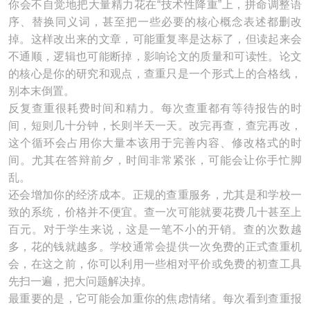
你会不自觉地把大量精力花在“技术性降重”上，拼命调整语
序、替换同义词，甚至把一些必要的核心概念表述都删改
掉。这样改出来的文章，可能重复率是达标了，但读起来会
不通顺，逻辑也可能断掉，影响论文的质量和可读性。论文
的核心是你的研究和观点，查重只是一个形式上的合格线，
别本末倒置。
反复查重很耗费时间和精力。每次查重都有等待报告的时
间，短则几十分钟，长则半天一天。改完再查，查完再改，
这个循环会占用你大量本该用于完善内容、修改格式的时
间。尤其在答辩前夕，时间非常紧张，可能会让你手忙脚
乱。
还会增加你的经济成本。正规的查重服务，尤其是和学校一
致的系统，价格并不便宜。查一次可能就要花费几十甚至上
百元。对于学生来说，这是一笔不小的开销。查的次数越
多，花的钱就越多。学校通常会提供一次免费的正式查重机
会，在这之前，你可以利用一些相对平价或免费的初查工具
先扫一遍，把大问题解决掉。
最重要的是，它可能会加重你的焦虑情绪。每次看到查重报