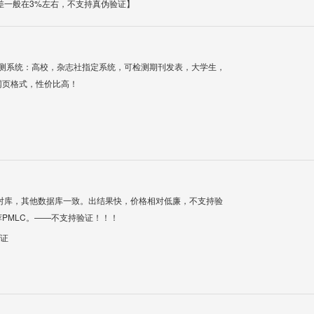
差一般在3%左右，不支持真伪验证】
检测系统：高校，杂志社指定系统，可检测期刊发表，大学生，
网页格式，性价比高！
对库，其他数据库一致。出结果快，价格相对低廉，不支持验
PMLC。——不支持验证！！！
验证