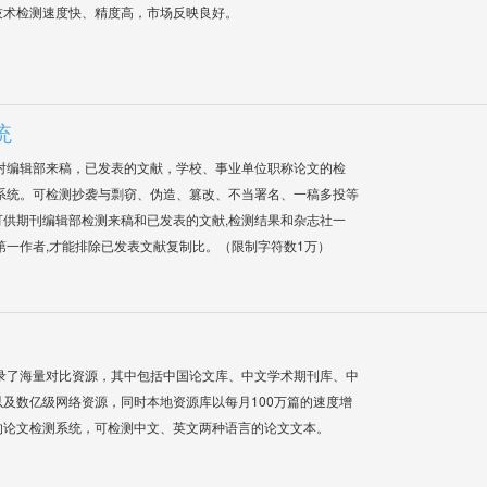
技术检测速度快、精度高，市场反映良好。
统
对编辑部来稿，已发表的文献，学校、事业单位职称论文的检
系统。可检测抄袭与剽窃、伪造、篡改、不当署名、一稿多投等
供期刊编辑部检测来稿和已发表的文献,检测结果和杂志社一
第一作者,才能排除已发表文献复制比。（限制字符数1万）
录了海量对比资源，其中包括中国论文库、中文学术期刊库、中
及数亿级网络资源，同时本地资源库以每月100万篇的速度增
的论文检测系统，可检测中文、英文两种语言的论文文本。