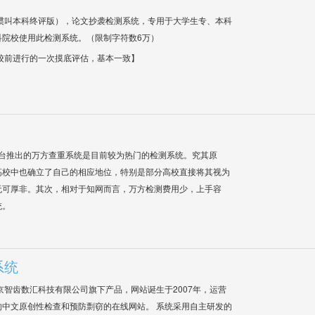
惯叫本科终评版），论文抄袭检测系统，专用于大学生专、本科
科院校使用此检测系统。（限制字符数6万）
校前进行的一次摸底评估，基本一致】
平台推出的万方查重系统是目前较为热门的检测系统。究其原
高校中也确立了自己的相应地位，特别是部分高校直接将其视为
无可厚非。其次，相对于知网而言，万方检测费用少，上手容
统。
系统
是北京智齿数汇科技有限公司旗下产品，网站诞生于2007年，运营
中文原创性检查和预防剽窃的在线网站。 系统采用自主研发的