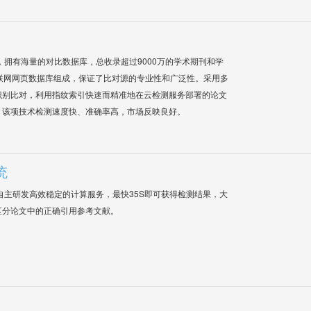
系统，拥有海量的对比数据库，总收录超过9000万的学术期刊和学
联网网页数据库组成，保证了比对源的专业性和广泛性。采用多
识别比对，利用指纹索引快速而精准地在云检测服务部署的论文
，该项技术检测速度快、准确率高，市场反映良好。
统
自主研发高效稳定的计算服务，最快35S即可获得检测结果，大
区分论文中的正确引用参考文献。