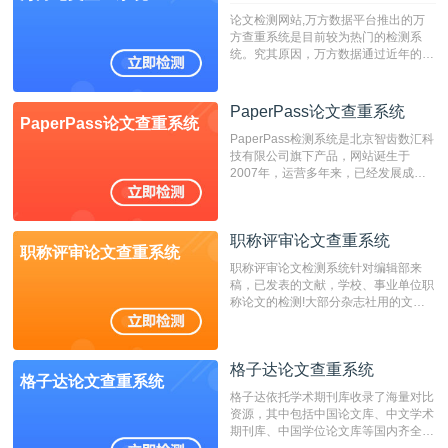
论文检测网站,万方数据平台推出的万
方查重系统是目前较为热门的检测系
统。究其原因，万方数据通过近年的发
展，在高校中也确立了自己的相应地
位，特别是部分高校直接将其视为毕业
检测系统，其真实性和权威性无可厚
PaperPass论文查重系统
PaperPass论文查重系统
非。其次，相对于知网而言，万方检测
PaperPass检测系统是北京智齿数汇科
费用少，上手容易，是学生初次论文查
技有限公司旗下产品，网站诞生于
重的推荐系统。
2007年，运营多年来，已经发展成为
国内可信赖的中文原创性检查和预防剽
窃的在线网站。 系统采用自主研发的
动态指纹越级扫描检测技术，该项技术
职称评审论文查重系统
检测速度快、精度高，市场反映良好。
职称评审论文查重系统
职称评审论文检测系统针对编辑部来
稿，已发表的文献，学校、事业单位职
称论文的检测!大部分杂志社用的文献
抄袭检测系统。可检测抄袭与剽窃、伪
造、篡改、不当署名、一稿多投等学术
不端文献，学术不端论文查重可供期刊
格子达论文查重系统
编辑部检测来稿和已发表的文献,检测
格子达论文查重系统
结果和杂志社一致,已发表过的文章检
格子达依托学术期刊库收录了海量对比
测时注意填写第一作者,才能排除已发
资源，其中包括中国论文库、中文学术
表文献复制比。（限制字符数1万）
期刊库、中国学位论文库等国内齐全的