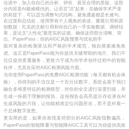
论述中，加入你自己的分析、评价、甚至合理的质疑。这部
分内容是AI最难模仿的。让语言“活”起来：在确保学术严谨
的前提下，可以适当调整句式结构，避免通篇都是长难句。
在过渡和总结处，使用带有个人视角的表述。重视引用和原
创数据：扎实的文献引用和你自己的一手实验数据、调研结
果，是论文“人性化”最坚实的证据。确保这些部分清晰、突
出。PaperPass：你的AIGC风险预警与优化助手
面对复杂的检测算法和严格的学术规范，独自摸索难免焦
虑。这正是PaperPass能为你提供关键帮助的地方。我们不
仅仅提供查重服务，更致力于成为你学术创作过程中的智能
伙伴，尤其在应对AIGC检测风险方面。
当你使用PaperPass的免费AIGC检测功能（每天都有机会体
验），你得到的不仅仅是一个百分比数字。系统会基于我们
融合多维度特征的检测模型，对你的全文进行深度扫描，并
生成一份易于理解的报告。这份报告会高亮提示存在潜在AI
生成风险的片段，让你能精准定位问题所在，而不是对着一
个总体数字发愁。
更实用的是，如果你发现某些部分的AIGC风险指数偏高，
PaperPass的智能降重与智能降AIGC工具可以为你提供高效