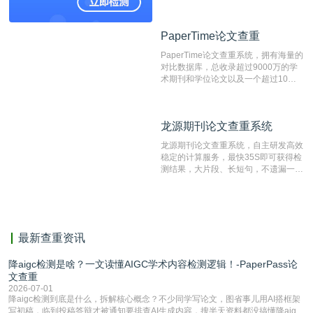
论文库以及数亿级网络资源，同时本地
资源库以每月100万篇的速度增加，是
目前中文文献资源涵盖全面的论文检测
PaperTime论文查重
PaperTime论文查重
系统，可检测中文、英文两种语言的论
文文本。
PaperTime论文查重系统，拥有海量的
对比数据库，总收录超过9000万的学
术期刊和学位论文以及一个超过10亿
数量的互联网网页数据库组成，保证了
比对源的专业性和广泛性。采用多级指
纹对比技术结合深度语义发掘识别比
龙源期刊论文查重系统
龙源期刊论文查重系统
对，利用指纹索引快速而精准地在云检
测服务部署的论文数据资源库中找到所
龙源期刊论文查重系统，自主研发高效
有相似的片段，该项技术检测速度快、
稳定的计算服务，最快35S即可获得检
准确率高，市场反映良好。
测结果，大片段、长短句，不遗漏一处
相似，区分论文中的正确引用参考文
献。
最新查重资讯
降aigc检测是啥？一文读懂AIGC学术内容检测逻辑！-PaperPass论
文查重
2026-07-01
降aigc检测到底是什么，拆解核心概念？不少同学写论文，图省事儿用AI搭框架
写初稿，临到投稿答辩才被通知要排查AI生成内容，搜半天资料都没搞懂降aigc