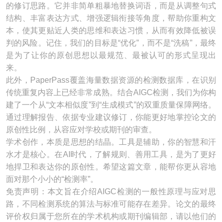
的修订思路。它并非简单粗暴地替换词语，而是从调整句式
结构、丰富表达方式、增强逻辑衔接等角度，帮助你重构文
本，使其更贴近人类的思维和表达习惯，从而有效降低被误
判的风险。记住，我们的目标是“优化”，而不是“洗稿”，最终
是为了让你的原创思想以最规范、最被认可的形式呈现出
来。
此外，PaperPass覆盖海量数据资源的检测数据库，在识别
传统重复内容上已经非常成熟。结合AIGC检测，我们为你构
建了一个从“文本相似度”到“生成模式”的双重质量保障网络。
通过理解报告、依据专业建议修订，你能更好地掌控论文的
原创性比例，从容应对学校或期刊的审查。
学术创作，本质是思想的结晶。工具是辅助，你的智慧和汗
水才是核心。在AI时代，了解规则、善用工具，是为了更好
地捍卫和表达你的原创性。希望这篇文章，能帮你更从容地
面对那个小小的“检测率”。
免责声明：本文旨在介绍AIGC检测的一般性原理与应对思
路，不同检测系统的算法与标准可能存在差异。论文的最终
评价权归属于您所在的学术机构或期刊编辑部，请以他们的