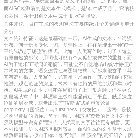
全是两码事。传统查重看的是文本相似度，是“你抄了谁”；
而AIGC检测看的是文本生成模式，是“谁生成了你”。它的核
心逻辑，在于识别文本中属于“机器”的指纹。
具体来说，目前主流的检测算法主要围绕几个关键维度展开
分析：
文本统计特征：这是最基础的一层。AI生成的文本，在词频
分布、句子长度变化、词汇多样性上，往往呈现出一种“过于
平均”或“过于规整”的模式。比如，人类写作时，句子长短会
有更自然的起伏，用词也可能有个人偏好或偶尔的重复；而
AI为了追求“正确”和“流畅”，可能会不自觉地输出统计特征异
常均匀的文本。语义连贯性与逻辑结构：听起来很玄乎？其
实有迹可循。人类写作，尤其是学术写作，其段落间的逻辑
推进、观点论证的深度，常常带有独特的思维跳跃和焦点转
换。AI生成的文本，可能在局部句子上非常通顺，但在更长
的段落或章节中，其逻辑主线可能显得过于平直、缺乏深度
论证的层次感，或者出现“车轱辘话”式的重复论证。
perplexity（困惑度）与burstiness（突发性）：这两个是技
术圈里常提的指标。简单理解，“困惑度”衡量的是文本对于
预测模型来说有多“意外”。人类写的文字往往更有创意、更
不可预测，所以困惑度相对较高；而AI生成的文本基于大规
模数据训练，倾向于输出最“可能”、最“安全”的词汇组合，因