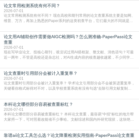
但很多人忽略了，AI生成的内容天生带有重复风险——训练AI的数据集本身就包
论文常用检测系统有何不同？
含大量已公开的学术内容、网络原创内容，AI输出内容时很容易无意识拼接出重
复片
2026-07-01
论文常用检测系统有何不同？ 现在高校和期刊常用的论文查重系统主要是知网、
维普、万方，再加上熟悉的Paper系列的这类初查平台，它们最大的不同就是数
据库大小、算法严格度和适用场景，弄明白区别你就不会乱花冤枉钱也不会被初
查数值误导。知网（CNKI）是学校定稿检测的绝对主流。本科用PMLC，含大学
论文用AI辅助创作需要做AIGC检测吗？怎么测准确-PaperPass论文
生联合比对库，能比历届学长论文，硕博用VIP/TMLC，含学术论文联合比对
库，期刊投稿用AMLMC/SML
查重
2026-07-01
现在写毕业论文、投核心期刊，谁没试过用AI搭框架、整文献、润色语句？可最
近一两年，不管是高校还是杂志社，对AI生成内容的核查越收越紧，不少同学投
出去的文章直接因为AIGC占比过高被打回，还有人毕设差点因为这个过不了，
真的太亏。提前做AIGC检测，已经成了很多过来人交稿前必做的一步。为什么
论文查重时引用部分会被计入重复率？
AIGC检测成了论文答辩投稿前的必备项？可能还有不少人觉得，我就用AI搭了个
框架，内容都是自己写的，至于做AIG
2026-07-01
论文查重时引用部分会被计入重复率？ 学术论文引用部分会不会被算进重复率，
关键看你格式标得对不对，以及学校查重系统有没有勾选“去除引用文献复制
比”。如果格式完全规范，如正文引用句尾紧跟半角上标[1]，文末“参考文献”四字
独占一行，每条文献用[1][2]方括号编号、与正文一一对应，著录项符合GB/T
本科论文哪些部分容易被查重标红？
7714（作者、题名、刊名、年、卷期、页码齐全，标点用半角）；查重系统识别
成功后通常把这段标为引用，
2026-07-01
本科论文哪些部分容易被查重标红？ 本科论文查重，最容易“中招“标红的地方帮
大家捋一下，可对照着改能省不少事哈。文献综述和国内外研究现状，这块绝对
的重灾区。你介绍前人研究了啥、某个理论是谁提的，课本和往届论文里都有近
乎一模一样的话，你要是直接复制百度百科、教材或别人写好的综述段落，系统
靠谱ai论文工具怎么选？论文降重检测实用指南-PaperPass论文查重
一抓一个准，整段飘红。研究背景、意义和方法描述也是不可避免，比如“本文采