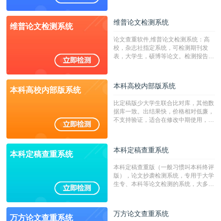
澳台地区学术文献过千万篇英文文献资
源，数亿个中英文互联网资源是全国高
校用来检测硕博论文的系统，检测范围
维普论文检测系统
维普论文检测系统
广，数据来源真实，检测算法合理!本
系统含有（学术库与源码库）。（限制
论文查重软件,维普论文检测系统：高
字符数30万）
校，杂志社指定系统，可检测期刊发
表，大学生，硕博等论文。检测报告支
持PDF、网页格式，性价比高！
本科高校内部版系统
本科高校内部版系统
比定稿版少大学生联合比对库，其他数
据库一致。出结果快，价格相对低廉，
不支持验证，适合在修改中期使用，定
稿推荐PMLC。——不支持验证！！！
本科定稿查重系统
本科定稿查重系统
本科定稿查重版（一般习惯叫本科终评
版），论文抄袭检测系统，专用于大学
生专、本科等论文检测的系统，大多数
专、本科院校使用此检测系统。（限制
字符数6万）
万方论文查重系统
万方论文查重系统