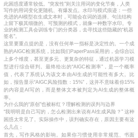
此困惑度通常较低。“突发性”则关注用词的变化节奏，人类
写作的用词变化更随机、有爆发点。水印与模式痕迹：一些
先进的AI模型在生成文本时，可能会在词的选择、句法结构
上留下极其细微的、可预测的模式，就像一种数字水印。专
业的检测工具会训练专门的分类器，去寻找这些隐藏的“机器
签名”。
这里要重点提的是，没有任何单一指标是决定性的。一个成
熟的AIGC检测系统，比如我们PaperPass采用的，会综合以
上多个维度，甚至更多元、更复杂的特征，通过机器学习模
型进行综合研判。最终给出的“AIGC检测率”，是一个概率
值，代表了系统认为该文本由AI生成的可能性有多大。比
如，报告显示“AIGC风险指数：15%”，这并不意味着你15%
的内容是AI写的，而是整体文本被判定为AI生成的整体概
率。
为什么我的“原创”也被标红？理解检测的误判与边界
“我明明是自己写的，怎么检测出来说有AI生成风险？” 这种
困惑太常见了。实际操作中，误判确实存在，原因主要有这
么几点：
首先，写作风格的影响。如果你习惯使用非常规范、书面