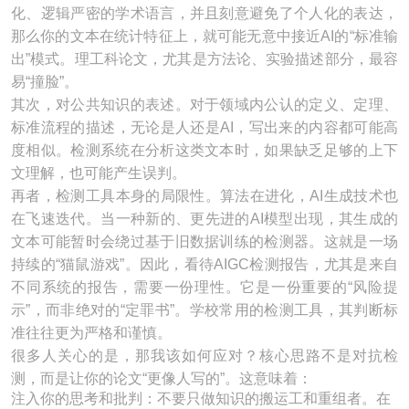
化、逻辑严密的学术语言，并且刻意避免了个人化的表达，
那么你的文本在统计特征上，就可能无意中接近AI的“标准输
出”模式。理工科论文，尤其是方法论、实验描述部分，最容
易“撞脸”。
其次，对公共知识的表述。对于领域内公认的定义、定理、
标准流程的描述，无论是人还是AI，写出来的内容都可能高
度相似。检测系统在分析这类文本时，如果缺乏足够的上下
文理解，也可能产生误判。
再者，检测工具本身的局限性。算法在进化，AI生成技术也
在飞速迭代。当一种新的、更先进的AI模型出现，其生成的
文本可能暂时会绕过基于旧数据训练的检测器。这就是一场
持续的“猫鼠游戏”。因此，看待AIGC检测报告，尤其是来自
不同系统的报告，需要一份理性。它是一份重要的“风险提
示”，而非绝对的“定罪书”。学校常用的检测工具，其判断标
准往往更为严格和谨慎。
很多人关心的是，那我该如何应对？核心思路不是对抗检
测，而是让你的论文“更像人写的”。这意味着：
注入你的思考和批判：不要只做知识的搬运工和重组者。在