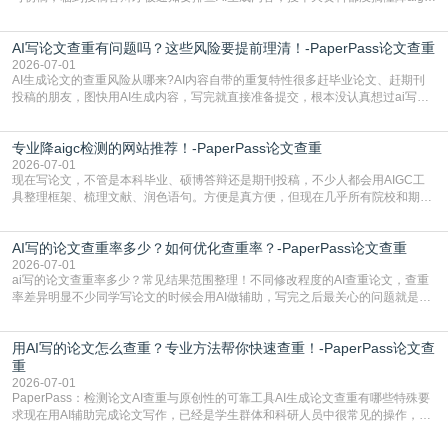
检测是啥，还容易把它和普通论文查重混为一谈，最后踩了坑，耽误了进度。哪
怕是已经入行的科研人员，不少人也搞不清降aigc检测是啥，对相关要求摸不
AI写论文查重有问题吗？这些风险要提前理清！-PaperPass论文查重
准。其实，降aigc检测是伴随AIGC工具在学术领域普及诞生的新需求，核心是为
了满足现在高校、期刊对AI生
2026-07-01
AI生成论文的查重风险从哪来?AI内容自带的重复特性很多赶毕业论文、赶期刊
投稿的朋友，图快用AI生成内容，写完就直接准备提交，根本没认真想过ai写论
文查重有问题吗这个问题，直到出了问题才追悔莫及。其实AI生成内容本身，就
自带不可忽视的查重风险。AI训练依赖海量公开的文本数据，生成内容本质是基
专业降aigc检测的网站推荐！-PaperPass论文查重
于训练数据的概率拼接，不是从零开始的原创创作。生成过程中，很容易复用已
有的高频公共表述，甚至直接拼接已经公开
2026-07-01
现在写论文，不管是本科毕业、硕博答辩还是期刊投稿，不少人都会用AIGC工
具整理框架、梳理文献、润色语句。方便是真方便，但现在几乎所有院校和期刊
都要求排查论文中的AIGC生成内容，不符合规范的直接打回修改。自己瞎改三
五遍还是过不了预检测的大有人在，这时候，找到靠谱的降AIGC检测率的网
AI写的论文查重率多少？如何优化查重率？-PaperPass论文查重
站，就能少走好多弯路。PaperPass：守护学术原创性的智能伙伴AIGC生成内
容的学术合规痛点去年帮一个本科师弟改
2026-07-01
ai写的论文查重率多少？常见结果范围整理！不同修改程度的AI查重论文，查重
率差异明显不少同学写论文的时候会用AI做辅助，写完之后最关心的问题就是ai
写的论文查重率多少。很多人误以为AI生成的内容都是全新的，不会出现重复，
实际情况和大家想的不太一样。AI训练依赖海量公开学术文献、网络内容，生成
用AI写的论文怎么查重？专业方法帮你快速查重！-PaperPass论文查
内容本质是按照语义概率拼接已有内容，很容易和已发布的作品撞重复，甚至会
直接引用整段已有内容，所以查重率偏高是
重
2026-07-01
PaperPass：检测论文AI查重与原创性的可靠工具AI生成论文查重有哪些特殊要
求现在用AI辅助完成论文写作，已经是学生群体和科研人员中很常见的操作，不
管是搭建论文框架、梳理研究逻辑还是润色语言，不少人都会借助AI提高效率。