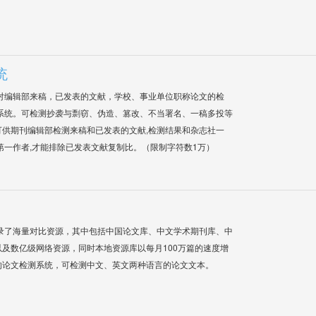
统
对编辑部来稿，已发表的文献，学校、事业单位职称论文的检
系统。可检测抄袭与剽窃、伪造、篡改、不当署名、一稿多投等
供期刊编辑部检测来稿和已发表的文献,检测结果和杂志社一
第一作者,才能排除已发表文献复制比。（限制字符数1万）
录了海量对比资源，其中包括中国论文库、中文学术期刊库、中
及数亿级网络资源，同时本地资源库以每月100万篇的速度增
的论文检测系统，可检测中文、英文两种语言的论文文本。