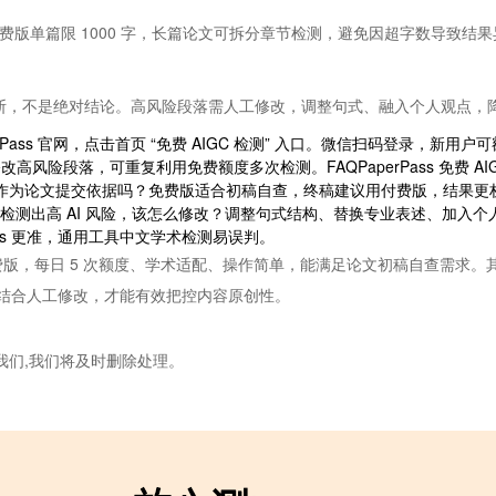
 免费版单篇限 1000 字，长篇论文可拆分章节检测，避免因超字数导致结果
判断，不是绝对结论。高风险段落需人工修改，调整句式、融入个人观点，降
PaperPass 官网，点击首页 “免费 AIGC 检测” 入口。微信扫码登录，
风险段落，可重复利用免费额度多次检测。FAQPaperPass 免费 AI
结果能作为论文提交依据吗？免费版适合初稿自查，终稿建议用付费版，结果更
XT 格式。检测出高 AI 风险，该怎么修改？调整句式结构、替换专业表述、加入
rPass 更准，通用工具中文学术检测易误判。
s 官网免费版，每日 5 次额度、学术适配、操作简单，能满足论文初稿自查
结合人工修改，才能有效把控内容原创性。
我们,我们将及时删除处理。