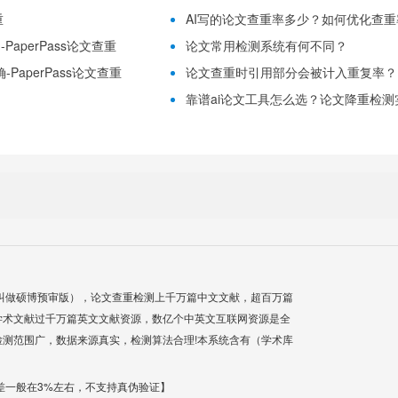
重
AI写的论文查重率多少？如何优化查重率？
aperPass论文查重
论文常用检测系统有何不同？
PaperPass论文查重
论文查重时引用部分会被计入重复率？
靠谱ai论文工具怎么选？论文降重检测实用
叫做硕博预审版），论文查重检测上千万篇中文文献，超百万篇
学术文献过千万篇英文文献资源，数亿个中英文互联网资源是全
测范围广，数据来源真实，检测算法合理!本系统含有（学术库
差一般在3%左右，不支持真伪验证】