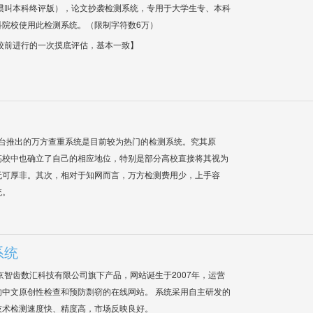
惯叫本科终评版），论文抄袭检测系统，专用于大学生专、本科
科院校使用此检测系统。（限制字符数6万）
校前进行的一次摸底评估，基本一致】
平台推出的万方查重系统是目前较为热门的检测系统。究其原
高校中也确立了自己的相应地位，特别是部分高校直接将其视为
无可厚非。其次，相对于知网而言，万方检测费用少，上手容
统。
系统
是北京智齿数汇科技有限公司旗下产品，网站诞生于2007年，运营
中文原创性检查和预防剽窃的在线网站。 系统采用自主研发的
技术检测速度快、精度高，市场反映良好。