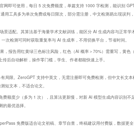
，登录官网即可使用，每日 5 次免费额度，单篇支持 1000 字检测，能识别 
Pass。通用工具多为单次免费或每日限次，部分需注册，中文检测易出现误
优势是学术场景适配。其算法基于海量学术文献训练，能区分 AI 生成内容与正常
整合，一次检测可同时获取重复率与 AI 生成率，不用切换平台，节省时间。
出结果，报告用红黄绿三色标注风险，红色（AI 概率＞70%）需重写，黄色（
格式，上传后自动解析，操作零门槛，学生、作者都能快速上手。
，但各有局限。ZeroGPT 支持中英文，无需注册即可免费检测，但中文长文
能检测短文本，不适合论文。
免费额度少（多为 1 次），且算法更新慢，对新 AI 模型生成内容识别不足。
检测的最优选择。
PaperPass 免费版适合论文初稿、章节自查，终稿建议用付费版，数