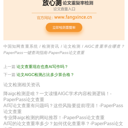
中国知网查重系统
/
检测资讯
/
论文检测
/
AIGC查重率在哪查？
PaperPass一键查询指南-PaperPass论文查重
上一篇:
论文查重现在也查AI写作吗？
下一篇:
论文AIGC检测占比多少算合格？
论文检测相关资讯
降aigc检测是啥？一文读懂AIGC学术内容检测逻辑！-
PaperPass论文查重
AI写论文查重有问题吗？这些风险要提前理清！-PaperPass
论文查重
专业降aigc检测的网站推荐！-PaperPass论文查重
AI写的论文查重率多少？如何优化查重率？-PaperPass论文