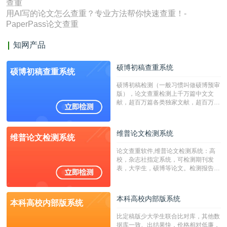
查重
用AI写的论文怎么查重？专业方法帮你快速查重！-
PaperPass论文查重
知网产品
硕博初稿查重系统
硕博初稿查重系统
硕博初稿检测（一般习惯叫做硕博预审
版），论文查重检测上千万篇中文文
献，超百万篇各类独家文献，超百万港
澳台地区学术文献过千万篇英文文献资
源，数亿个中英文互联网资源是全国高
校用来检测硕博论文的系统，检测范围
维普论文检测系统
维普论文检测系统
广，数据来源真实，检测算法合理!本
系统含有（学术库与源码库）。（限制
论文查重软件,维普论文检测系统：高
字符数30万）
校，杂志社指定系统，可检测期刊发
表，大学生，硕博等论文。检测报告支
持PDF、网页格式，性价比高！
本科高校内部版系统
本科高校内部版系统
比定稿版少大学生联合比对库，其他数
据库一致。出结果快，价格相对低廉，