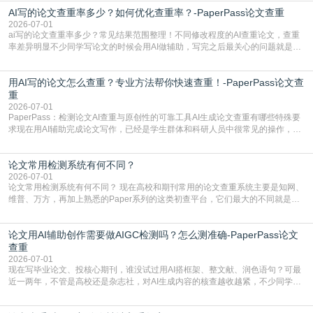
五遍还是过不了预检测的大有人在，这时候，找到靠谱的降AIGC检测率的网
AI写的论文查重率多少？如何优化查重率？-PaperPass论文查重
站，就能少走好多弯路。PaperPass：守护学术原创性的智能伙伴AIGC生成内
容的学术合规痛点去年帮一个本科师弟改
2026-07-01
ai写的论文查重率多少？常见结果范围整理！不同修改程度的AI查重论文，查重
率差异明显不少同学写论文的时候会用AI做辅助，写完之后最关心的问题就是ai
写的论文查重率多少。很多人误以为AI生成的内容都是全新的，不会出现重复，
实际情况和大家想的不太一样。AI训练依赖海量公开学术文献、网络内容，生成
用AI写的论文怎么查重？专业方法帮你快速查重！-PaperPass论文查
内容本质是按照语义概率拼接已有内容，很容易和已发布的作品撞重复，甚至会
直接引用整段已有内容，所以查重率偏高是
重
2026-07-01
PaperPass：检测论文AI查重与原创性的可靠工具AI生成论文查重有哪些特殊要
求现在用AI辅助完成论文写作，已经是学生群体和科研人员中很常见的操作，不
管是搭建论文框架、梳理研究逻辑还是润色语言，不少人都会借助AI提高效率。
但很多人忽略了，AI生成的内容天生带有重复风险——训练AI的数据集本身就包
论文常用检测系统有何不同？
含大量已公开的学术内容、网络原创内容，AI输出内容时很容易无意识拼接出重
复片
2026-07-01
论文常用检测系统有何不同？ 现在高校和期刊常用的论文查重系统主要是知网、
维普、万方，再加上熟悉的Paper系列的这类初查平台，它们最大的不同就是数
据库大小、算法严格度和适用场景，弄明白区别你就不会乱花冤枉钱也不会被初
查数值误导。知网（CNKI）是学校定稿检测的绝对主流。本科用PMLC，含大学
论文用AI辅助创作需要做AIGC检测吗？怎么测准确-PaperPass论文
生联合比对库，能比历届学长论文，硕博用VIP/TMLC，含学术论文联合比对
库，期刊投稿用AMLMC/SML
查重
2026-07-01
现在写毕业论文、投核心期刊，谁没试过用AI搭框架、整文献、润色语句？可最
近一两年，不管是高校还是杂志社，对AI生成内容的核查越收越紧，不少同学投
出去的文章直接因为AIGC占比过高被打回，还有人毕设差点因为这个过不了，
真的太亏。提前做AIGC检测，已经成了很多过来人交稿前必做的一步。为什么