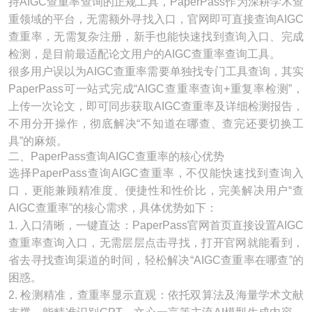
持AIGC查重率查询的正规工具，PaperPass作为深耕学术查
重领域的平台，无需额外寻找入口，官网即可直接查询AIGC
查重率，无需复杂注册，新手也能快速找到查询入口、完成
检测，是目前最适配论文用户的AIGC查重率查询工具。
很多用户误以为AIGC查重率需要单独找专门工具查询，其实
PaperPass可一站式完成“AIGC查重率查询+重复率检测”，
上传一次论文，即可同步获取AIGC查重率及详细检测报告，
不用分开操作，彻底解决“不知道在哪查、查完还要切换工
具”的麻烦。
二、PaperPass查询AIGC查重率的核心优势
选择PaperPass查询AIGC查重率，不仅能快速找到查询入
口，更能兼顾精准度、便捷性和性价比，完美解决用户“查
AIGC查重率”的核心需求，具体优势如下：
1. 入口清晰，一键直达：PaperPass官网首页直接设置AIGC
查重率查询入口，无需层层点击寻找，打开官网就能看到，
省去寻找查询渠道的时间，轻松解决“AIGC查重率在哪查”的
困惑。
2. 检测精准，查重率显示直观：依托双算法及海量学术文献