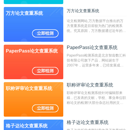
字符数6万）
万方论文查重系统
万方论文查重系统
论文检测网站,万方数据平台推出的万
方查重系统是目前较为热门的检测系
统。究其原因，万方数据通过近年的发
展，在高校中也确立了自己的相应地
位，特别是部分高校直接将其视为毕业
检测系统，其真实性和权威性无可厚
PaperPass论文查重系统
PaperPass论文查重系统
非。其次，相对于知网而言，万方检测
PaperPass检测系统是北京智齿数汇科
费用少，上手容易，是学生初次论文查
技有限公司旗下产品，网站诞生于
重的推荐系统。
2007年，运营多年来，已经发展成为
国内可信赖的中文原创性检查和预防剽
窃的在线网站。 系统采用自主研发的
动态指纹越级扫描检测技术，该项技术
职称评审论文查重系统
检测速度快、精度高，市场反映良好。
职称评审论文查重系统
职称评审论文检测系统针对编辑部来
稿，已发表的文献，学校、事业单位职
称论文的检测!大部分杂志社用的文献
抄袭检测系统。可检测抄袭与剽窃、伪
造、篡改、不当署名、一稿多投等学术
不端文献，学术不端论文查重可供期刊
格子达论文查重系统
编辑部检测来稿和已发表的文献,检测
格子达论文查重系统
结果和杂志社一致,已发表过的文章检