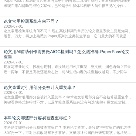
PaperPass：检测论文AI查重与原创性的可靠工具AI生成论文查重有哪些特殊要
求现在用AI辅助完成论文写作，已经是学生群体和科研人员中很常见的操作，不
管是搭建论文框架、梳理研究逻辑还是润色语言，不少人都会借助AI提高效率。
但很多人忽略了，AI生成的内容天生带有重复风险——训练AI的数据集本身就包
论文常用检测系统有何不同？
含大量已公开的学术内容、网络原创内容，AI输出内容时很容易无意识拼接出重
复片
2026-07-01
论文常用检测系统有何不同？ 现在高校和期刊常用的论文查重系统主要是知网、
维普、万方，再加上熟悉的Paper系列的这类初查平台，它们最大的不同就是数
据库大小、算法严格度和适用场景，弄明白区别你就不会乱花冤枉钱也不会被初
查数值误导。知网（CNKI）是学校定稿检测的绝对主流。本科用PMLC，含大学
论文用AI辅助创作需要做AIGC检测吗？怎么测准确-PaperPass论文
生联合比对库，能比历届学长论文，硕博用VIP/TMLC，含学术论文联合比对
库，期刊投稿用AMLMC/SML
查重
2026-07-01
现在写毕业论文、投核心期刊，谁没试过用AI搭框架、整文献、润色语句？可最
近一两年，不管是高校还是杂志社，对AI生成内容的核查越收越紧，不少同学投
出去的文章直接因为AIGC占比过高被打回，还有人毕设差点因为这个过不了，
真的太亏。提前做AIGC检测，已经成了很多过来人交稿前必做的一步。为什么
论文查重时引用部分会被计入重复率？
AIGC检测成了论文答辩投稿前的必备项？可能还有不少人觉得，我就用AI搭了个
框架，内容都是自己写的，至于做AIG
2026-07-01
论文查重时引用部分会被计入重复率？ 学术论文引用部分会不会被算进重复率，
关键看你格式标得对不对，以及学校查重系统有没有勾选“去除引用文献复制
比”。如果格式完全规范，如正文引用句尾紧跟半角上标[1]，文末“参考文献”四字
独占一行，每条文献用[1][2]方括号编号、与正文一一对应，著录项符合GB/T
本科论文哪些部分容易被查重标红？
7714（作者、题名、刊名、年、卷期、页码齐全，标点用半角）；查重系统识别
成功后通常把这段标为引用，
2026-07-01
本科论文哪些部分容易被查重标红？ 本科论文查重，最容易“中招“标红的地方帮
大家捋一下，可对照着改能省不少事哈。文献综述和国内外研究现状，这块绝对