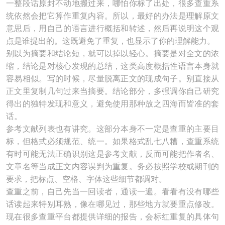
一整段话原封不动地搬过来，哪怕你标了出处，很多查重系
统依然会把它算作重复内容。所以，最好的办法是理解原文
意思后，用自己的语言进行概括和转述，然后再说明这个观
点是谁提出的。这既避免了重复，也显示了你的理解能力。
别以为摘要和结论短，就可以掉以轻心。摘要是对全文的浓
缩，结论是对核心发现的总结，这类高度概括性语言本身就
容易相似。写的时候，尽量脱离正文的现成句子。别直接从
正文里复制几句过来当摘要。结论部分，多强调你自己研究
得出的独特发现和意义，避免使用那种放之四海而皆准的套
话。
参考文献列表也有讲究。这部分本身不一定是查重的主要目
标，但格式必须规范、统一。如果格式乱七八糟，查重系统
有时可能无法正确识别这是参考文献，反而可能把作者名、
文章名等当成正文内容误判为重复。务必按照学校或期刊的
要求，把标点、空格、字体这些细节都调对。
查重之前，自己先当一回读者，通读一遍。看看有没有哪些
话读起来特别耳熟，像在哪见过，那些地方就要重点修改。
现在很多查重平台都提供详细的报告，会标红重复的具体句