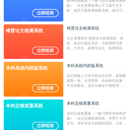
硕博初稿检测（一般习惯叫做硕博预审
版），论文查重检测上千万篇中文文
献，超百万篇各类独家文献，超百万港
澳台地区学术文献过千万篇英文文献资
源，数亿个中英文互联网资源是全国高
校用来检测硕博论文的系统，检测范围
维普论文检测系统
维普论文检测系统
广，数据来源真实，检测算法合理!本
系统含有（学术库与源码库）。（限制
论文查重软件,维普论文检测系统：高
字符数30万）
校，杂志社指定系统，可检测期刊发
表，大学生，硕博等论文。检测报告支
持PDF、网页格式，性价比高！
本科高校内部版系统
本科高校内部版系统
比定稿版少大学生联合比对库，其他数
据库一致。出结果快，价格相对低廉，
不支持验证，适合在修改中期使用，定
稿推荐PMLC。——不支持验证！！！
本科定稿查重系统
本科定稿查重系统
本科定稿查重版（一般习惯叫本科终评
版），论文抄袭检测系统，专用于大学
生专、本科等论文检测的系统，大多数
专、本科院校使用此检测系统。（限制