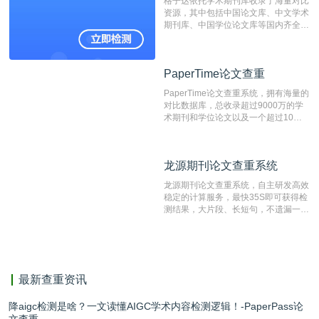
格子达依托学术期刊库收录了海量对比
测时注意填写第一作者,才能排除已发
资源，其中包括中国论文库、中文学术
表文献复制比。（限制字符数1万）
期刊库、中国学位论文库等国内齐全的
论文库以及数亿级网络资源，同时本地
资源库以每月100万篇的速度增加，是
目前中文文献资源涵盖全面的论文检测
PaperTime论文查重
PaperTime论文查重
系统，可检测中文、英文两种语言的论
文文本。
PaperTime论文查重系统，拥有海量的
对比数据库，总收录超过9000万的学
术期刊和学位论文以及一个超过10亿
数量的互联网网页数据库组成，保证了
比对源的专业性和广泛性。采用多级指
纹对比技术结合深度语义发掘识别比
龙源期刊论文查重系统
龙源期刊论文查重系统
对，利用指纹索引快速而精准地在云检
测服务部署的论文数据资源库中找到所
龙源期刊论文查重系统，自主研发高效
有相似的片段，该项技术检测速度快、
稳定的计算服务，最快35S即可获得检
准确率高，市场反映良好。
测结果，大片段、长短句，不遗漏一处
相似，区分论文中的正确引用参考文
献。
最新查重资讯
降aigc检测是啥？一文读懂AIGC学术内容检测逻辑！-PaperPass论
文查重