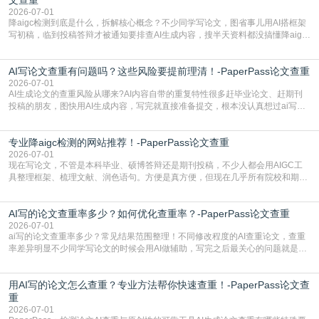
2026-07-01
降aigc检测到底是什么，拆解核心概念？不少同学写论文，图省事儿用AI搭框架
写初稿，临到投稿答辩才被通知要排查AI生成内容，搜半天资料都没搞懂降aigc
检测是啥，还容易把它和普通论文查重混为一谈，最后踩了坑，耽误了进度。哪
怕是已经入行的科研人员，不少人也搞不清降aigc检测是啥，对相关要求摸不
AI写论文查重有问题吗？这些风险要提前理清！-PaperPass论文查重
准。其实，降aigc检测是伴随AIGC工具在学术领域普及诞生的新需求，核心是为
了满足现在高校、期刊对AI生
2026-07-01
AI生成论文的查重风险从哪来?AI内容自带的重复特性很多赶毕业论文、赶期刊
投稿的朋友，图快用AI生成内容，写完就直接准备提交，根本没认真想过ai写论
文查重有问题吗这个问题，直到出了问题才追悔莫及。其实AI生成内容本身，就
自带不可忽视的查重风险。AI训练依赖海量公开的文本数据，生成内容本质是基
专业降aigc检测的网站推荐！-PaperPass论文查重
于训练数据的概率拼接，不是从零开始的原创创作。生成过程中，很容易复用已
有的高频公共表述，甚至直接拼接已经公开
2026-07-01
现在写论文，不管是本科毕业、硕博答辩还是期刊投稿，不少人都会用AIGC工
具整理框架、梳理文献、润色语句。方便是真方便，但现在几乎所有院校和期刊
都要求排查论文中的AIGC生成内容，不符合规范的直接打回修改。自己瞎改三
五遍还是过不了预检测的大有人在，这时候，找到靠谱的降AIGC检测率的网
AI写的论文查重率多少？如何优化查重率？-PaperPass论文查重
站，就能少走好多弯路。PaperPass：守护学术原创性的智能伙伴AIGC生成内
容的学术合规痛点去年帮一个本科师弟改
2026-07-01
ai写的论文查重率多少？常见结果范围整理！不同修改程度的AI查重论文，查重
率差异明显不少同学写论文的时候会用AI做辅助，写完之后最关心的问题就是ai
写的论文查重率多少。很多人误以为AI生成的内容都是全新的，不会出现重复，
实际情况和大家想的不太一样。AI训练依赖海量公开学术文献、网络内容，生成
用AI写的论文怎么查重？专业方法帮你快速查重！-PaperPass论文查
内容本质是按照语义概率拼接已有内容，很容易和已发布的作品撞重复，甚至会
直接引用整段已有内容，所以查重率偏高是
重
2026-07-01