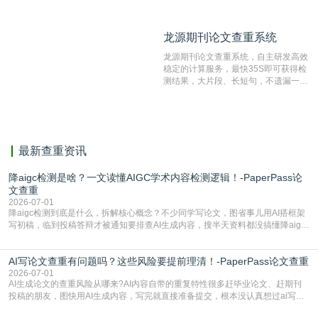
数量的互联网网页数据库组成，保证了
比对源的专业性和广泛性。采用多级指
纹对比技术结合深度语义发掘识别比
龙源期刊论文查重系统
龙源期刊论文查重系统
对，利用指纹索引快速而精准地在云检
测服务部署的论文数据资源库中找到所
龙源期刊论文查重系统，自主研发高效
有相似的片段，该项技术检测速度快、
稳定的计算服务，最快35S即可获得检
准确率高，市场反映良好。
测结果，大片段、长短句，不遗漏一处
相似，区分论文中的正确引用参考文
献。
最新查重资讯
降aigc检测是啥？一文读懂AIGC学术内容检测逻辑！-PaperPass论
文查重
2026-07-01
降aigc检测到底是什么，拆解核心概念？不少同学写论文，图省事儿用AI搭框架
写初稿，临到投稿答辩才被通知要排查AI生成内容，搜半天资料都没搞懂降aigc
检测是啥，还容易把它和普通论文查重混为一谈，最后踩了坑，耽误了进度。哪
怕是已经入行的科研人员，不少人也搞不清降aigc检测是啥，对相关要求摸不
AI写论文查重有问题吗？这些风险要提前理清！-PaperPass论文查重
准。其实，降aigc检测是伴随AIGC工具在学术领域普及诞生的新需求，核心是为
了满足现在高校、期刊对AI生
2026-07-01
AI生成论文的查重风险从哪来?AI内容自带的重复特性很多赶毕业论文、赶期刊
投稿的朋友，图快用AI生成内容，写完就直接准备提交，根本没认真想过ai写论
文查重有问题吗这个问题，直到出了问题才追悔莫及。其实AI生成内容本身，就