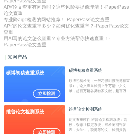
PaperPass论文查重
AI写论文查重有问题吗？这些风险要提前理清！-PaperPass
论文查重
专业降aigc检测的网站推荐！-PaperPass论文查重
AI写的论文查重率多少？如何优化查重率？-PaperPass论文
查重
用AI写的论文怎么查重？专业方法帮你快速查重！-
PaperPass论文查重
知网产品
硕博初稿查重系统
硕博初稿查重系统
硕博初稿检测（一般习惯叫做硕博预审
版），论文查重检测上千万篇中文文
献，超百万篇各类独家文献，超百万港
澳台地区学术文献过千万篇英文文献资
源，数亿个中英文互联网资源是全国高
校用来检测硕博论文的系统，检测范围
维普论文检测系统
维普论文检测系统
广，数据来源真实，检测算法合理!本
系统含有（学术库与源码库）。（限制
论文查重软件,维普论文检测系统：高
字符数30万）
校，杂志社指定系统，可检测期刊发
表，大学生，硕博等论文。检测报告支