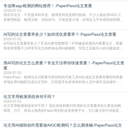
自带不可忽视的查重风险。AI训练依赖海量公开的文本数据，生成内容本质是基
专业降aigc检测的网站推荐！-PaperPass论文查重
于训练数据的概率拼接，不是从零开始的原创创作。生成过程中，很容易复用已
有的高频公共表述，甚至直接拼接已经公开
2026-07-01
现在写论文，不管是本科毕业、硕博答辩还是期刊投稿，不少人都会用AIGC工
具整理框架、梳理文献、润色语句。方便是真方便，但现在几乎所有院校和期刊
都要求排查论文中的AIGC生成内容，不符合规范的直接打回修改。自己瞎改三
五遍还是过不了预检测的大有人在，这时候，找到靠谱的降AIGC检测率的网
AI写的论文查重率多少？如何优化查重率？-PaperPass论文查重
站，就能少走好多弯路。PaperPass：守护学术原创性的智能伙伴AIGC生成内
容的学术合规痛点去年帮一个本科师弟改
2026-07-01
ai写的论文查重率多少？常见结果范围整理！不同修改程度的AI查重论文，查重
率差异明显不少同学写论文的时候会用AI做辅助，写完之后最关心的问题就是ai
写的论文查重率多少。很多人误以为AI生成的内容都是全新的，不会出现重复，
实际情况和大家想的不太一样。AI训练依赖海量公开学术文献、网络内容，生成
用AI写的论文怎么查重？专业方法帮你快速查重！-PaperPass论文查
内容本质是按照语义概率拼接已有内容，很容易和已发布的作品撞重复，甚至会
直接引用整段已有内容，所以查重率偏高是
重
2026-07-01
PaperPass：检测论文AI查重与原创性的可靠工具AI生成论文查重有哪些特殊要
求现在用AI辅助完成论文写作，已经是学生群体和科研人员中很常见的操作，不
管是搭建论文框架、梳理研究逻辑还是润色语言，不少人都会借助AI提高效率。
但很多人忽略了，AI生成的内容天生带有重复风险——训练AI的数据集本身就包
论文常用检测系统有何不同？
含大量已公开的学术内容、网络原创内容，AI输出内容时很容易无意识拼接出重
复片
2026-07-01
论文常用检测系统有何不同？ 现在高校和期刊常用的论文查重系统主要是知网、
维普、万方，再加上熟悉的Paper系列的这类初查平台，它们最大的不同就是数
据库大小、算法严格度和适用场景，弄明白区别你就不会乱花冤枉钱也不会被初
查数值误导。知网（CNKI）是学校定稿检测的绝对主流。本科用PMLC，含大学
论文用AI辅助创作需要做AIGC检测吗？怎么测准确-PaperPass论文
生联合比对库，能比历届学长论文，硕博用VIP/TMLC，含学术论文联合比对