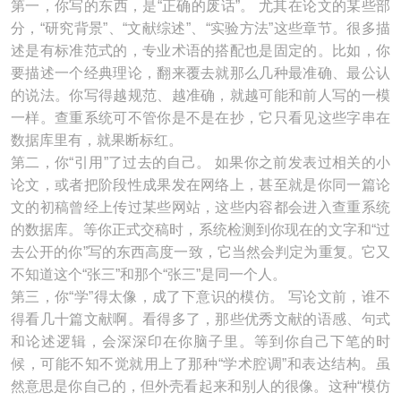
第一，你写的东西，是“正确的废话”。 尤其在论文的某些部
分，“研究背景”、“文献综述”、“实验方法”这些章节。很多描
述是有标准范式的，专业术语的搭配也是固定的。比如，你
要描述一个经典理论，翻来覆去就那么几种最准确、最公认
的说法。你写得越规范、越准确，就越可能和前人写的一模
一样。查重系统可不管你是不是在抄，它只看见这些字串在
数据库里有，就果断标红。
第二，你“引用”了过去的自己。 如果你之前发表过相关的小
论文，或者把阶段性成果发在网络上，甚至就是你同一篇论
文的初稿曾经上传过某些网站，这些内容都会进入查重系统
的数据库。等你正式交稿时，系统检测到你现在的文字和“过
去公开的你”写的东西高度一致，它当然会判定为重复。它又
不知道这个“张三”和那个“张三”是同一个人。
第三，你“学”得太像，成了下意识的模仿。 写论文前，谁不
得看几十篇文献啊。看得多了，那些优秀文献的语感、句式
和论述逻辑，会深深印在你脑子里。等到你自己下笔的时
候，可能不知不觉就用上了那种“学术腔调”和表达结构。虽
然意思是你自己的，但外壳看起来和别人的很像。这种“模仿