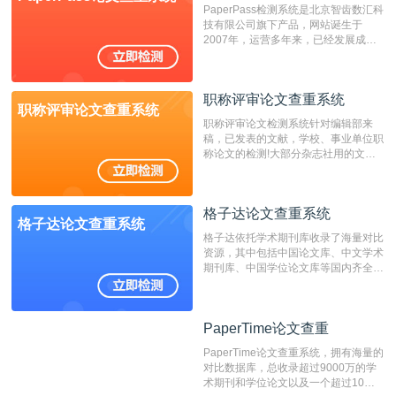
PaperPass检测系统是北京智齿数汇科
费用少，上手容易，是学生初次论文查
技有限公司旗下产品，网站诞生于
重的推荐系统。
2007年，运营多年来，已经发展成为
国内可信赖的中文原创性检查和预防剽
窃的在线网站。 系统采用自主研发的
动态指纹越级扫描检测技术，该项技术
职称评审论文查重系统
检测速度快、精度高，市场反映良好。
职称评审论文查重系统
职称评审论文检测系统针对编辑部来
稿，已发表的文献，学校、事业单位职
称论文的检测!大部分杂志社用的文献
抄袭检测系统。可检测抄袭与剽窃、伪
造、篡改、不当署名、一稿多投等学术
不端文献，学术不端论文查重可供期刊
格子达论文查重系统
编辑部检测来稿和已发表的文献,检测
格子达论文查重系统
结果和杂志社一致,已发表过的文章检
格子达依托学术期刊库收录了海量对比
测时注意填写第一作者,才能排除已发
资源，其中包括中国论文库、中文学术
表文献复制比。（限制字符数1万）
期刊库、中国学位论文库等国内齐全的
论文库以及数亿级网络资源，同时本地
资源库以每月100万篇的速度增加，是
目前中文文献资源涵盖全面的论文检测
PaperTime论文查重
PaperTime论文查重
系统，可检测中文、英文两种语言的论
文文本。
PaperTime论文查重系统，拥有海量的
对比数据库，总收录超过9000万的学
术期刊和学位论文以及一个超过10亿