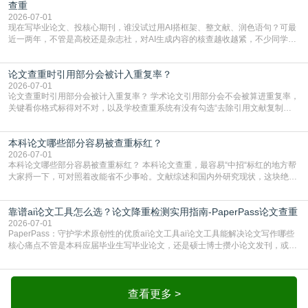
库，期刊投稿用AMLMC/SML
查重
2026-07-01
现在写毕业论文、投核心期刊，谁没试过用AI搭框架、整文献、润色语句？可最
近一两年，不管是高校还是杂志社，对AI生成内容的核查越收越紧，不少同学投
出去的文章直接因为AIGC占比过高被打回，还有人毕设差点因为这个过不了，
真的太亏。提前做AIGC检测，已经成了很多过来人交稿前必做的一步。为什么
论文查重时引用部分会被计入重复率？
AIGC检测成了论文答辩投稿前的必备项？可能还有不少人觉得，我就用AI搭了个
框架，内容都是自己写的，至于做AIG
2026-07-01
论文查重时引用部分会被计入重复率？ 学术论文引用部分会不会被算进重复率，
关键看你格式标得对不对，以及学校查重系统有没有勾选“去除引用文献复制
比”。如果格式完全规范，如正文引用句尾紧跟半角上标[1]，文末“参考文献”四字
独占一行，每条文献用[1][2]方括号编号、与正文一一对应，著录项符合GB/T
本科论文哪些部分容易被查重标红？
7714（作者、题名、刊名、年、卷期、页码齐全，标点用半角）；查重系统识别
成功后通常把这段标为引用，
2026-07-01
本科论文哪些部分容易被查重标红？ 本科论文查重，最容易“中招“标红的地方帮
大家捋一下，可对照着改能省不少事哈。文献综述和国内外研究现状，这块绝对
的重灾区。你介绍前人研究了啥、某个理论是谁提的，课本和往届论文里都有近
乎一模一样的话，你要是直接复制百度百科、教材或别人写好的综述段落，系统
靠谱ai论文工具怎么选？论文降重检测实用指南-PaperPass论文查重
一抓一个准，整段飘红。研究背景、意义和方法描述也是不可避免，比如“本文采
用问卷调查法““运用SPSS软件进行数据分
2026-07-01
PaperPass：守护学术原创性的优质ai论文工具ai论文工具能解决论文写作哪些
核心痛点不管是本科应届毕业生写毕业论文，还是硕士博士攒小论文发刊，或是
科研人员整理课题成果，都绕不开重复率核查、内容优化这两大难关。以前全靠
自己逐句读逐句改，熬好几个大夜不说，还经常改不到点上，交上去才发现重复
率超标，再返工太折腾。现在有了成熟的ai论文工具，这些痛点基本都能高效解
决。靠谱的ai论文工具，不止能帮你梳
查看更多 >