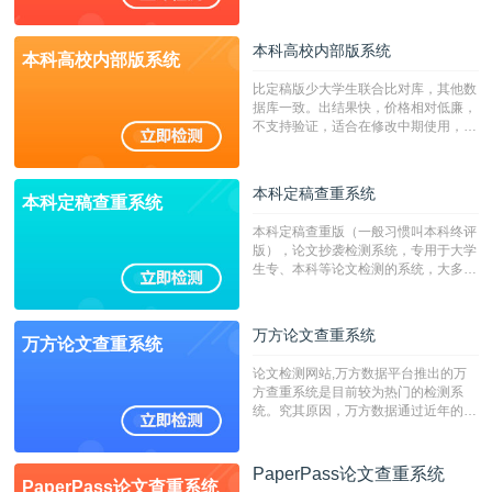
持PDF、网页格式，性价比高！
本科高校内部版系统
本科高校内部版系统
比定稿版少大学生联合比对库，其他数
据库一致。出结果快，价格相对低廉，
不支持验证，适合在修改中期使用，定
稿推荐PMLC。——不支持验证！！！
本科定稿查重系统
本科定稿查重系统
本科定稿查重版（一般习惯叫本科终评
版），论文抄袭检测系统，专用于大学
生专、本科等论文检测的系统，大多数
专、本科院校使用此检测系统。（限制
字符数6万）
万方论文查重系统
万方论文查重系统
论文检测网站,万方数据平台推出的万
方查重系统是目前较为热门的检测系
统。究其原因，万方数据通过近年的发
展，在高校中也确立了自己的相应地
位，特别是部分高校直接将其视为毕业
检测系统，其真实性和权威性无可厚
PaperPass论文查重系统
PaperPass论文查重系统
非。其次，相对于知网而言，万方检测