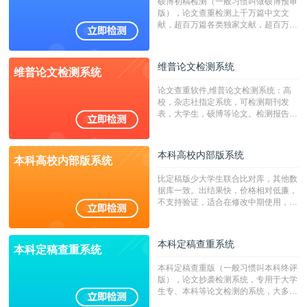
硕博初稿检测（一般习惯叫做硕博预审
版），论文查重检测上千万篇中文文
献，超百万篇各类独家文献，超百万港
澳台地区学术文献过千万篇英文文献资
源，数亿个中英文互联网资源是全国高
校用来检测硕博论文的系统，检测范围
维普论文检测系统
维普论文检测系统
广，数据来源真实，检测算法合理!本
系统含有（学术库与源码库）。（限制
论文查重软件,维普论文检测系统：高
字符数30万）
校，杂志社指定系统，可检测期刊发
表，大学生，硕博等论文。检测报告支
持PDF、网页格式，性价比高！
本科高校内部版系统
本科高校内部版系统
比定稿版少大学生联合比对库，其他数
据库一致。出结果快，价格相对低廉，
不支持验证，适合在修改中期使用，定
稿推荐PMLC。——不支持验证！！！
本科定稿查重系统
本科定稿查重系统
本科定稿查重版（一般习惯叫本科终评
版），论文抄袭检测系统，专用于大学
生专、本科等论文检测的系统，大多数
专、本科院校使用此检测系统。（限制