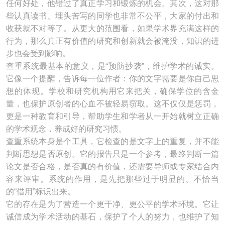
任何好处，他错过了真正学习和锻炼的机会。其次，这对那
些认真读书、埋头苦写的同学也非常不公平，大家的付出和
收获就不对等了。从更大的范围看，如果学术界充满这样的
行为，那么真正有价值的研究和创新就会被淹没，知识的进
步也会受到影响。
查重系统最基本的意义，是“预防抄袭”，维护学术的诚实。
它像一个提醒，告诉每一位作者：你的文字需要是你自己思
想的体现。学校和研究机构用它来把关，确保学位的含金
量，也保护原创者的心血不被轻易窃取。这不仅仅是惩罚，
更是一种教育和引导，帮助学生和学者从一开始就树立正确
的学术观念，养成好的研究习惯。
查重系统本身是个工具，它检查的是文字上的重复，并不能
判断思想是否原创。它的报告只是一个参考，最终判断一篇
论文是否合格，是否真的有价值，还需要导师或专家结合内
容来评审。系统的作用，是先把那些过于明显的、不恰当
的“借用”标识出来。
它的存在是为了营造一个更干净、更公平的学术环境。它让
诚信成为学术活动的基石，保护了个人的努力，也维护了知