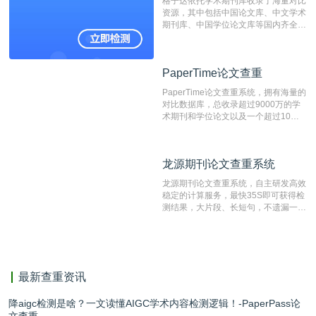
格子达依托学术期刊库收录了海量对比
测时注意填写第一作者,才能排除已发
资源，其中包括中国论文库、中文学术
表文献复制比。（限制字符数1万）
期刊库、中国学位论文库等国内齐全的
论文库以及数亿级网络资源，同时本地
资源库以每月100万篇的速度增加，是
目前中文文献资源涵盖全面的论文检测
PaperTime论文查重
PaperTime论文查重
系统，可检测中文、英文两种语言的论
文文本。
PaperTime论文查重系统，拥有海量的
对比数据库，总收录超过9000万的学
术期刊和学位论文以及一个超过10亿
数量的互联网网页数据库组成，保证了
比对源的专业性和广泛性。采用多级指
纹对比技术结合深度语义发掘识别比
龙源期刊论文查重系统
龙源期刊论文查重系统
对，利用指纹索引快速而精准地在云检
测服务部署的论文数据资源库中找到所
龙源期刊论文查重系统，自主研发高效
有相似的片段，该项技术检测速度快、
稳定的计算服务，最快35S即可获得检
准确率高，市场反映良好。
测结果，大片段、长短句，不遗漏一处
相似，区分论文中的正确引用参考文
献。
最新查重资讯
降aigc检测是啥？一文读懂AIGC学术内容检测逻辑！-PaperPass论
文查重