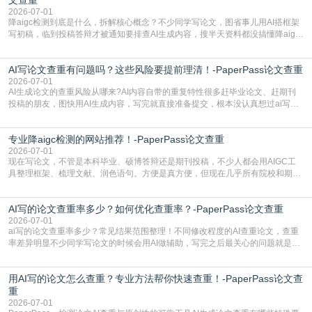
2026-07-01
降aigc检测到底是什么，拆解核心概念？不少同学写论文，图省事儿用AI搭框架
写初稿，临到投稿答辩才被通知要排查AI生成内容，搜半天资料都没搞懂降aigc
检测是啥，还容易把它和普通论文查重混为一谈，最后踩了坑，耽误了进度。哪
怕是已经入行的科研人员，不少人也搞不清降aigc检测是啥，对相关要求摸不
AI写论文查重有问题吗？这些风险要提前理清！-PaperPass论文查重
准。其实，降aigc检测是伴随AIGC工具在学术领域普及诞生的新需求，核心是为
了满足现在高校、期刊对AI生
2026-07-01
AI生成论文的查重风险从哪来?AI内容自带的重复特性很多赶毕业论文、赶期刊
投稿的朋友，图快用AI生成内容，写完就直接准备提交，根本没认真想过ai写论
文查重有问题吗这个问题，直到出了问题才追悔莫及。其实AI生成内容本身，就
自带不可忽视的查重风险。AI训练依赖海量公开的文本数据，生成内容本质是基
专业降aigc检测的网站推荐！-PaperPass论文查重
于训练数据的概率拼接，不是从零开始的原创创作。生成过程中，很容易复用已
有的高频公共表述，甚至直接拼接已经公开
2026-07-01
现在写论文，不管是本科毕业、硕博答辩还是期刊投稿，不少人都会用AIGC工
具整理框架、梳理文献、润色语句。方便是真方便，但现在几乎所有院校和期刊
都要求排查论文中的AIGC生成内容，不符合规范的直接打回修改。自己瞎改三
五遍还是过不了预检测的大有人在，这时候，找到靠谱的降AIGC检测率的网
AI写的论文查重率多少？如何优化查重率？-PaperPass论文查重
站，就能少走好多弯路。PaperPass：守护学术原创性的智能伙伴AIGC生成内
容的学术合规痛点去年帮一个本科师弟改
2026-07-01
ai写的论文查重率多少？常见结果范围整理！不同修改程度的AI查重论文，查重
率差异明显不少同学写论文的时候会用AI做辅助，写完之后最关心的问题就是ai
写的论文查重率多少。很多人误以为AI生成的内容都是全新的，不会出现重复，
实际情况和大家想的不太一样。AI训练依赖海量公开学术文献、网络内容，生成
用AI写的论文怎么查重？专业方法帮你快速查重！-PaperPass论文查
内容本质是按照语义概率拼接已有内容，很容易和已发布的作品撞重复，甚至会
直接引用整段已有内容，所以查重率偏高是
重
2026-07-01