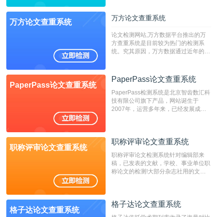
字符数6万）
万方论文查重系统
万方论文查重系统
论文检测网站,万方数据平台推出的万
方查重系统是目前较为热门的检测系
统。究其原因，万方数据通过近年的发
展，在高校中也确立了自己的相应地
位，特别是部分高校直接将其视为毕业
检测系统，其真实性和权威性无可厚
PaperPass论文查重系统
PaperPass论文查重系统
非。其次，相对于知网而言，万方检测
PaperPass检测系统是北京智齿数汇科
费用少，上手容易，是学生初次论文查
技有限公司旗下产品，网站诞生于
重的推荐系统。
2007年，运营多年来，已经发展成为
国内可信赖的中文原创性检查和预防剽
窃的在线网站。 系统采用自主研发的
动态指纹越级扫描检测技术，该项技术
职称评审论文查重系统
检测速度快、精度高，市场反映良好。
职称评审论文查重系统
职称评审论文检测系统针对编辑部来
稿，已发表的文献，学校、事业单位职
称论文的检测!大部分杂志社用的文献
抄袭检测系统。可检测抄袭与剽窃、伪
造、篡改、不当署名、一稿多投等学术
不端文献，学术不端论文查重可供期刊
格子达论文查重系统
编辑部检测来稿和已发表的文献,检测
格子达论文查重系统
结果和杂志社一致,已发表过的文章检