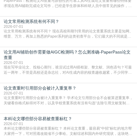
PaperPass：检测论文AI查重与原创性的可靠工具AI生成论文查重有哪些特殊要
求现在用AI辅助完成论文写作，已经是学生群体和科研人员中很常见的操作，不
管是搭建论文框架、梳理研究逻辑还是润色语言，不少人都会借助AI提高效率。
但很多人忽略了，AI生成的内容天生带有重复风险——训练AI的数据集本身就包
论文常用检测系统有何不同？
含大量已公开的学术内容、网络原创内容，AI输出内容时很容易无意识拼接出重
复片
2026-07-01
论文常用检测系统有何不同？ 现在高校和期刊常用的论文查重系统主要是知网、
维普、万方，再加上熟悉的Paper系列的这类初查平台，它们最大的不同就是数
据库大小、算法严格度和适用场景，弄明白区别你就不会乱花冤枉钱也不会被初
查数值误导。知网（CNKI）是学校定稿检测的绝对主流。本科用PMLC，含大学
论文用AI辅助创作需要做AIGC检测吗？怎么测准确-PaperPass论文
生联合比对库，能比历届学长论文，硕博用VIP/TMLC，含学术论文联合比对
库，期刊投稿用AMLMC/SML
查重
2026-07-01
现在写毕业论文、投核心期刊，谁没试过用AI搭框架、整文献、润色语句？可最
近一两年，不管是高校还是杂志社，对AI生成内容的核查越收越紧，不少同学投
出去的文章直接因为AIGC占比过高被打回，还有人毕设差点因为这个过不了，
真的太亏。提前做AIGC检测，已经成了很多过来人交稿前必做的一步。为什么
论文查重时引用部分会被计入重复率？
AIGC检测成了论文答辩投稿前的必备项？可能还有不少人觉得，我就用AI搭了个
框架，内容都是自己写的，至于做AIG
2026-07-01
论文查重时引用部分会被计入重复率？ 学术论文引用部分会不会被算进重复率，
关键看你格式标得对不对，以及学校查重系统有没有勾选“去除引用文献复制
比”。如果格式完全规范，如正文引用句尾紧跟半角上标[1]，文末“参考文献”四字
独占一行，每条文献用[1][2]方括号编号、与正文一一对应，著录项符合GB/T
本科论文哪些部分容易被查重标红？
7714（作者、题名、刊名、年、卷期、页码齐全，标点用半角）；查重系统识别
成功后通常把这段标为引用，
2026-07-01
本科论文哪些部分容易被查重标红？ 本科论文查重，最容易“中招“标红的地方帮
大家捋一下，可对照着改能省不少事哈。文献综述和国内外研究现状，这块绝对