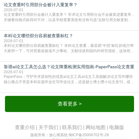
论文查重时引用部分会被计入重复率？
AIGC检测成了论文答辩投稿前的必备项？可能还有不少人觉得，我就用AI搭了个
框架，内容都是自己写的，至于做AIG
2026-07-01
论文查重时引用部分会被计入重复率？ 学术论文引用部分会不会被算进重复率，
关键看你格式标得对不对，以及学校查重系统有没有勾选“去除引用文献复制
比”。如果格式完全规范，如正文引用句尾紧跟半角上标[1]，文末“参考文献”四字
独占一行，每条文献用[1][2]方括号编号、与正文一一对应，著录项符合GB/T
本科论文哪些部分容易被查重标红？
7714（作者、题名、刊名、年、卷期、页码齐全，标点用半角）；查重系统识别
成功后通常把这段标为引用，
2026-07-01
本科论文哪些部分容易被查重标红？ 本科论文查重，最容易“中招“标红的地方帮
大家捋一下，可对照着改能省不少事哈。文献综述和国内外研究现状，这块绝对
的重灾区。你介绍前人研究了啥、某个理论是谁提的，课本和往届论文里都有近
乎一模一样的话，你要是直接复制百度百科、教材或别人写好的综述段落，系统
靠谱ai论文工具怎么选？论文降重检测实用指南-PaperPass论文查重
一抓一个准，整段飘红。研究背景、意义和方法描述也是不可避免，比如“本文采
用问卷调查法““运用SPSS软件进行数据分
2026-07-01
PaperPass：守护学术原创性的优质ai论文工具ai论文工具能解决论文写作哪些
核心痛点不管是本科应届毕业生写毕业论文，还是硕士博士攒小论文发刊，或是
科研人员整理课题成果，都绕不开重复率核查、内容优化这两大难关。以前全靠
自己逐句读逐句改，熬好几个大夜不说，还经常改不到点上，交上去才发现重复
率超标，再返工太折腾。现在有了成熟的ai论文工具，这些痛点基本都能高效解
决。靠谱的ai论文工具，不止能帮你梳
查看更多 >
查重介绍
|
关于我们
|
联系我们
|
网站地图
|
电脑版
版权所有：放心测系统
闽ICP备20006702号-28