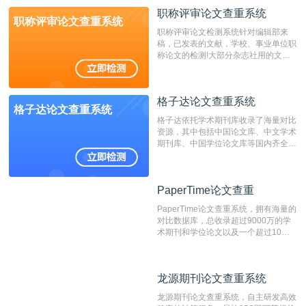
动态指纹越级扫描检测技术，该项技术
职称评审论文查重系统
检测速度快、精度高，市场反映良好。
职称评审论文查重系统
职称评审论文检测系统针对编辑部来
稿，已发表的文献，学校、事业单位职
称论文的检测!大部分杂志社用的文献
抄袭检测系统。可检测抄袭与剽窃、伪
造、篡改、不当署名、一稿多投等学术
不端文献，学术不端论文查重可供期刊
格子达论文查重系统
编辑部检测来稿和已发表的文献,检测
格子达论文查重系统
结果和杂志社一致,已发表过的文章检
格子达依托学术期刊库收录了海量对比
测时注意填写第一作者,才能排除已发
资源，其中包括中国论文库、中文学术
表文献复制比。（限制字符数1万）
期刊库、中国学位论文库等国内齐全的
论文库以及数亿级网络资源，同时本地
资源库以每月100万篇的速度增加，是
目前中文文献资源涵盖全面的论文检测
PaperTime论文查重
PaperTime论文查重
系统，可检测中文、英文两种语言的论
文文本。
PaperTime论文查重系统，拥有海量的
对比数据库，总收录超过9000万的学
术期刊和学位论文以及一个超过10亿
数量的互联网网页数据库组成，保证了
比对源的专业性和广泛性。采用多级指
纹对比技术结合深度语义发掘识别比
龙源期刊论文查重系统
龙源期刊论文查重系统
对，利用指纹索引快速而精准地在云检
测服务部署的论文数据资源库中找到所
龙源期刊论文查重系统，自主研发高效
有相似的片段，该项技术检测速度快、