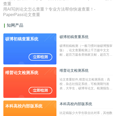
查重
用AI写的论文怎么查重？专业方法帮你快速查重！-
PaperPass论文查重
知网产品
硕博初稿查重系统
硕博初稿查重系统
硕博初稿检测（一般习惯叫做硕博预审
版），论文查重检测上千万篇中文文
献，超百万篇各类独家文献，超百万港
澳台地区学术文献过千万篇英文文献资
源，数亿个中英文互联网资源是全国高
校用来检测硕博论文的系统，检测范围
维普论文检测系统
维普论文检测系统
广，数据来源真实，检测算法合理!本
系统含有（学术库与源码库）。（限制
论文查重软件,维普论文检测系统：高
字符数30万）
校，杂志社指定系统，可检测期刊发
表，大学生，硕博等论文。检测报告支
持PDF、网页格式，性价比高！
本科高校内部版系统
本科高校内部版系统
比定稿版少大学生联合比对库，其他数