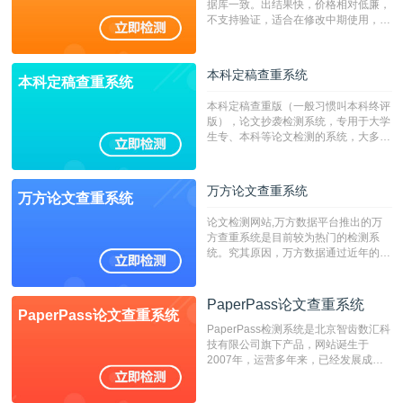
据库一致。出结果快，价格相对低廉，
不支持验证，适合在修改中期使用，定
稿推荐PMLC。——不支持验证！！！
本科定稿查重系统
本科定稿查重系统
本科定稿查重版（一般习惯叫本科终评
版），论文抄袭检测系统，专用于大学
生专、本科等论文检测的系统，大多数
专、本科院校使用此检测系统。（限制
字符数6万）
万方论文查重系统
万方论文查重系统
论文检测网站,万方数据平台推出的万
方查重系统是目前较为热门的检测系
统。究其原因，万方数据通过近年的发
展，在高校中也确立了自己的相应地
位，特别是部分高校直接将其视为毕业
检测系统，其真实性和权威性无可厚
PaperPass论文查重系统
PaperPass论文查重系统
非。其次，相对于知网而言，万方检测
PaperPass检测系统是北京智齿数汇科
费用少，上手容易，是学生初次论文查
技有限公司旗下产品，网站诞生于
重的推荐系统。
2007年，运营多年来，已经发展成为
国内可信赖的中文原创性检查和预防剽
窃的在线网站。 系统采用自主研发的