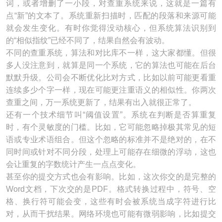
词，或者增删了一小段，对查重系统来说，这就是一篇有
点“新”的文本了。系统重新扫描时，匹配的段落和来源可能
就会发生变化。有时你觉得没动核心，但系统算法识别到
的“相似指纹”已经不同了，结果自然会有波动。
不同的查重系统，算法和对比库不一样，这大家都懂。但很
多人没注意到，就算是同一个系统，它的算法也可能在后台
默默升级。公司会不断优化比对方式，比如以前可能更看重
连续多少个字一样，现在可能更注重语义的相似性。你两次
查重之间，万一系统更新了，结果有出入就很正常了。
还有一个技术细节叫“阈值设置”。系统在判断是否算重复
时，有个灵敏度的门槛。比如，它可能忽略掉极其常见的短
语或专业术语组合。但这个忽略的标准并不是绝对的，在不
同时间或针对不同分段，处理上可能存在细微的浮动，这也
会让重复的字数统计产生一点点变化。
甚至你的提交方式也会有影响。比如，这次你交的是完整的
Word文档，下次交的是PDF。格式转换过程中，符号、空
格、换行符可能会变，这些有时会被系统当成字符进行比
对，从而干扰结果。网络环境也可能有微弱影响，比如提交