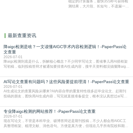
稳定的计算服务，最快35S即可获得检
准确率高，市场反映良好。
测结果，大片段、长短句，不遗漏一处
相似，区分论文中的正确引用参考文
献。
最新查重资讯
降aigc检测是啥？一文读懂AIGC学术内容检测逻辑！-PaperPass论
文查重
2026-07-01
降aigc检测到底是什么，拆解核心概念？不少同学写论文，图省事儿用AI搭框架
写初稿，临到投稿答辩才被通知要排查AI生成内容，搜半天资料都没搞懂降aigc
检测是啥，还容易把它和普通论文查重混为一谈，最后踩了坑，耽误了进度。哪
怕是已经入行的科研人员，不少人也搞不清降aigc检测是啥，对相关要求摸不
AI写论文查重有问题吗？这些风险要提前理清！-PaperPass论文查重
准。其实，降aigc检测是伴随AIGC工具在学术领域普及诞生的新需求，核心是为
了满足现在高校、期刊对AI生
2026-07-01
AI生成论文的查重风险从哪来?AI内容自带的重复特性很多赶毕业论文、赶期刊
投稿的朋友，图快用AI生成内容，写完就直接准备提交，根本没认真想过ai写论
文查重有问题吗这个问题，直到出了问题才追悔莫及。其实AI生成内容本身，就
自带不可忽视的查重风险。AI训练依赖海量公开的文本数据，生成内容本质是基
专业降aigc检测的网站推荐！-PaperPass论文查重
于训练数据的概率拼接，不是从零开始的原创创作。生成过程中，很容易复用已
有的高频公共表述，甚至直接拼接已经公开
2026-07-01
现在写论文，不管是本科毕业、硕博答辩还是期刊投稿，不少人都会用AIGC工
具整理框架、梳理文献、润色语句。方便是真方便，但现在几乎所有院校和期刊
都要求排查论文中的AIGC生成内容，不符合规范的直接打回修改。自己瞎改三