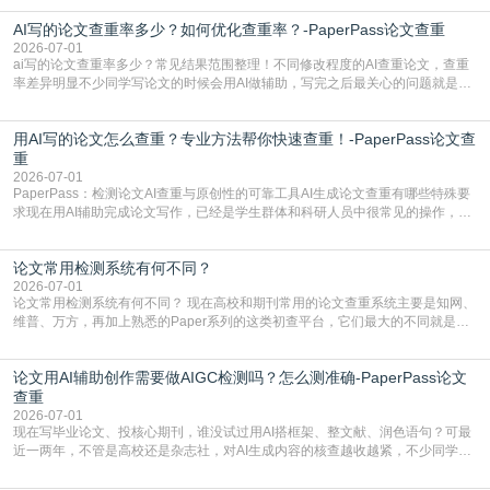
五遍还是过不了预检测的大有人在，这时候，找到靠谱的降AIGC检测率的网
AI写的论文查重率多少？如何优化查重率？-PaperPass论文查重
站，就能少走好多弯路。PaperPass：守护学术原创性的智能伙伴AIGC生成内
容的学术合规痛点去年帮一个本科师弟改
2026-07-01
ai写的论文查重率多少？常见结果范围整理！不同修改程度的AI查重论文，查重
率差异明显不少同学写论文的时候会用AI做辅助，写完之后最关心的问题就是ai
写的论文查重率多少。很多人误以为AI生成的内容都是全新的，不会出现重复，
实际情况和大家想的不太一样。AI训练依赖海量公开学术文献、网络内容，生成
用AI写的论文怎么查重？专业方法帮你快速查重！-PaperPass论文查
内容本质是按照语义概率拼接已有内容，很容易和已发布的作品撞重复，甚至会
直接引用整段已有内容，所以查重率偏高是
重
2026-07-01
PaperPass：检测论文AI查重与原创性的可靠工具AI生成论文查重有哪些特殊要
求现在用AI辅助完成论文写作，已经是学生群体和科研人员中很常见的操作，不
管是搭建论文框架、梳理研究逻辑还是润色语言，不少人都会借助AI提高效率。
但很多人忽略了，AI生成的内容天生带有重复风险——训练AI的数据集本身就包
论文常用检测系统有何不同？
含大量已公开的学术内容、网络原创内容，AI输出内容时很容易无意识拼接出重
复片
2026-07-01
论文常用检测系统有何不同？ 现在高校和期刊常用的论文查重系统主要是知网、
维普、万方，再加上熟悉的Paper系列的这类初查平台，它们最大的不同就是数
据库大小、算法严格度和适用场景，弄明白区别你就不会乱花冤枉钱也不会被初
查数值误导。知网（CNKI）是学校定稿检测的绝对主流。本科用PMLC，含大学
论文用AI辅助创作需要做AIGC检测吗？怎么测准确-PaperPass论文
生联合比对库，能比历届学长论文，硕博用VIP/TMLC，含学术论文联合比对
库，期刊投稿用AMLMC/SML
查重
2026-07-01
现在写毕业论文、投核心期刊，谁没试过用AI搭框架、整文献、润色语句？可最
近一两年，不管是高校还是杂志社，对AI生成内容的核查越收越紧，不少同学投
出去的文章直接因为AIGC占比过高被打回，还有人毕设差点因为这个过不了，
真的太亏。提前做AIGC检测，已经成了很多过来人交稿前必做的一步。为什么