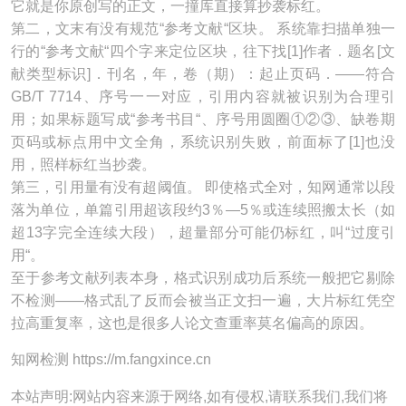
它就是你原创写的正文，一撞库直接算抄袭标红。
第二，文末有没有规范“参考文献“区块。 系统靠扫描单独一
行的“参考文献“四个字来定位区块，往下找[1]作者．题名[文
献类型标识]．刊名，年，卷（期）：起止页码．——符合
GB/T 7714、序号一一对应，引用内容就被识别为合理引
用；如果标题写成“参考书目“、序号用圆圈①②③、缺卷期
页码或标点用中文全角，系统识别失败，前面标了[1]也没
用，照样标红当抄袭。
第三，引用量有没有超阈值。 即使格式全对，知网通常以段
落为单位，单篇引用超该段约3％—5％或连续照搬太长（如
超13字完全连续大段），超量部分可能仍标红，叫“过度引
用“。
至于参考文献列表本身，格式识别成功后系统一般把它剔除
不检测——格式乱了反而会被当正文扫一遍，大片标红凭空
拉高重复率，这也是很多人论文查重率莫名偏高的原因。
知网检测 https://m.fangxince.cn
本站声明:网站内容来源于网络,如有侵权,请联系我们,我们将