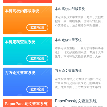
本科高校内部版系统
本科高校内部版系统
比定稿版少大学生联合比对库，其他数
据库一致。出结果快，价格相对低廉，
不支持验证，适合在修改中期使用，定
稿推荐PMLC。——不支持验证！！！
本科定稿查重系统
本科定稿查重系统
本科定稿查重版（一般习惯叫本科终评
版），论文抄袭检测系统，专用于大学
生专、本科等论文检测的系统，大多数
专、本科院校使用此检测系统。（限制
字符数6万）
万方论文查重系统
万方论文查重系统
论文检测网站,万方数据平台推出的万
方查重系统是目前较为热门的检测系
统。究其原因，万方数据通过近年的发
展，在高校中也确立了自己的相应地
位，特别是部分高校直接将其视为毕业
检测系统，其真实性和权威性无可厚
PaperPass论文查重系统
PaperPass论文查重系统
非。其次，相对于知网而言，万方检测