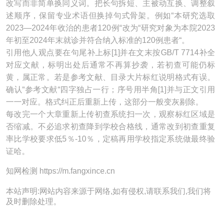
改写而非简单换同义词。把长句拆短、主被动互换、调整叙
述顺序，保留专业术语但换掉句式骨架。例如“本研究选取
2023—2024年收治的患者120例“改为“研究对象为本院2023
年初至2024年末就诊并符合纳入标准的120例患者“。
引用他人观点要在句尾补上标[1]并在文末按GB/T 7714补全
对应文献，标明出处后通常不再算抄袭，若初查可能仍标
黄，属正常。若是参考文献、目录大片标红说明格式有误。
确认“参考文献“四字独占一行；序号用半角[1]并与正文引用
一一对应。格式纠正后重新上传，这部分一般变灰剔除。
每改完一个大章重新上传初查系统扫一次，观察标红区域是
否缩减。不必追求初查降到学校合格线，通常改到初查重复
率比学校要求低5％-10％，定稿再用学校指定系统做最终验
证哈。
知网检测 https://m.fangxince.cn
本站声明:网站内容来源于网络,如有侵权,请联系我们,我们将
及时删除处理。