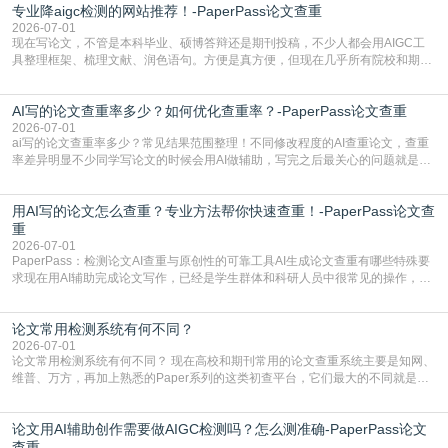
专业降aigc检测的网站推荐！-PaperPass论文查重
于训练数据的概率拼接，不是从零开始的原创创作。生成过程中，很容易复用已
有的高频公共表述，甚至直接拼接已经公开
2026-07-01
现在写论文，不管是本科毕业、硕博答辩还是期刊投稿，不少人都会用AIGC工
具整理框架、梳理文献、润色语句。方便是真方便，但现在几乎所有院校和期刊
都要求排查论文中的AIGC生成内容，不符合规范的直接打回修改。自己瞎改三
五遍还是过不了预检测的大有人在，这时候，找到靠谱的降AIGC检测率的网
AI写的论文查重率多少？如何优化查重率？-PaperPass论文查重
站，就能少走好多弯路。PaperPass：守护学术原创性的智能伙伴AIGC生成内
容的学术合规痛点去年帮一个本科师弟改
2026-07-01
ai写的论文查重率多少？常见结果范围整理！不同修改程度的AI查重论文，查重
率差异明显不少同学写论文的时候会用AI做辅助，写完之后最关心的问题就是ai
写的论文查重率多少。很多人误以为AI生成的内容都是全新的，不会出现重复，
实际情况和大家想的不太一样。AI训练依赖海量公开学术文献、网络内容，生成
用AI写的论文怎么查重？专业方法帮你快速查重！-PaperPass论文查
内容本质是按照语义概率拼接已有内容，很容易和已发布的作品撞重复，甚至会
直接引用整段已有内容，所以查重率偏高是
重
2026-07-01
PaperPass：检测论文AI查重与原创性的可靠工具AI生成论文查重有哪些特殊要
求现在用AI辅助完成论文写作，已经是学生群体和科研人员中很常见的操作，不
管是搭建论文框架、梳理研究逻辑还是润色语言，不少人都会借助AI提高效率。
但很多人忽略了，AI生成的内容天生带有重复风险——训练AI的数据集本身就包
论文常用检测系统有何不同？
含大量已公开的学术内容、网络原创内容，AI输出内容时很容易无意识拼接出重
复片
2026-07-01
论文常用检测系统有何不同？ 现在高校和期刊常用的论文查重系统主要是知网、
维普、万方，再加上熟悉的Paper系列的这类初查平台，它们最大的不同就是数
据库大小、算法严格度和适用场景，弄明白区别你就不会乱花冤枉钱也不会被初
查数值误导。知网（CNKI）是学校定稿检测的绝对主流。本科用PMLC，含大学
论文用AI辅助创作需要做AIGC检测吗？怎么测准确-PaperPass论文
生联合比对库，能比历届学长论文，硕博用VIP/TMLC，含学术论文联合比对
库，期刊投稿用AMLMC/SML
查重