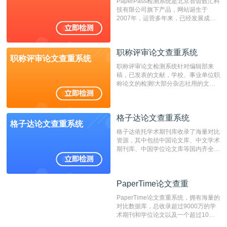
PaperPass检测系统是北京智齿数汇科
费用少，上手容易，是学生初次论文查
技有限公司旗下产品，网站诞生于
重的推荐系统。
2007年，运营多年来，已经发展成为
国内可信赖的中文原创性检查和预防剽
窃的在线网站。 系统采用自主研发的
动态指纹越级扫描检测技术，该项技术
职称评审论文查重系统
检测速度快、精度高，市场反映良好。
职称评审论文查重系统
职称评审论文检测系统针对编辑部来
稿，已发表的文献，学校、事业单位职
称论文的检测!大部分杂志社用的文献
抄袭检测系统。可检测抄袭与剽窃、伪
造、篡改、不当署名、一稿多投等学术
不端文献，学术不端论文查重可供期刊
格子达论文查重系统
编辑部检测来稿和已发表的文献,检测
格子达论文查重系统
结果和杂志社一致,已发表过的文章检
格子达依托学术期刊库收录了海量对比
测时注意填写第一作者,才能排除已发
资源，其中包括中国论文库、中文学术
表文献复制比。（限制字符数1万）
期刊库、中国学位论文库等国内齐全的
论文库以及数亿级网络资源，同时本地
资源库以每月100万篇的速度增加，是
目前中文文献资源涵盖全面的论文检测
PaperTime论文查重
PaperTime论文查重
系统，可检测中文、英文两种语言的论
文文本。
PaperTime论文查重系统，拥有海量的
对比数据库，总收录超过9000万的学
术期刊和学位论文以及一个超过10亿
数量的互联网网页数据库组成，保证了