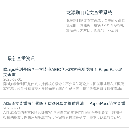
比对源的专业性和广泛性。采用多级指
纹对比技术结合深度语义发掘识别比
龙源期刊论文查重系统
龙源期刊论文查重系统
对，利用指纹索引快速而精准地在云检
测服务部署的论文数据资源库中找到所
龙源期刊论文查重系统，自主研发高效
有相似的片段，该项技术检测速度快、
稳定的计算服务，最快35S即可获得检
准确率高，市场反映良好。
测结果，大片段、长短句，不遗漏一处
相似，区分论文中的正确引用参考文
献。
最新查重资讯
降aigc检测是啥？一文读懂AIGC学术内容检测逻辑！-PaperPass论
文查重
2026-07-01
降aigc检测到底是什么，拆解核心概念？不少同学写论文，图省事儿用AI搭框架
写初稿，临到投稿答辩才被通知要排查AI生成内容，搜半天资料都没搞懂降aigc
检测是啥，还容易把它和普通论文查重混为一谈，最后踩了坑，耽误了进度。哪
怕是已经入行的科研人员，不少人也搞不清降aigc检测是啥，对相关要求摸不
AI写论文查重有问题吗？这些风险要提前理清！-PaperPass论文查重
准。其实，降aigc检测是伴随AIGC工具在学术领域普及诞生的新需求，核心是为
了满足现在高校、期刊对AI生
2026-07-01
AI生成论文的查重风险从哪来?AI内容自带的重复特性很多赶毕业论文、赶期刊
投稿的朋友，图快用AI生成内容，写完就直接准备提交，根本没认真想过ai写论
文查重有问题吗这个问题，直到出了问题才追悔莫及。其实AI生成内容本身，就
自带不可忽视的查重风险。AI训练依赖海量公开的文本数据，生成内容本质是基