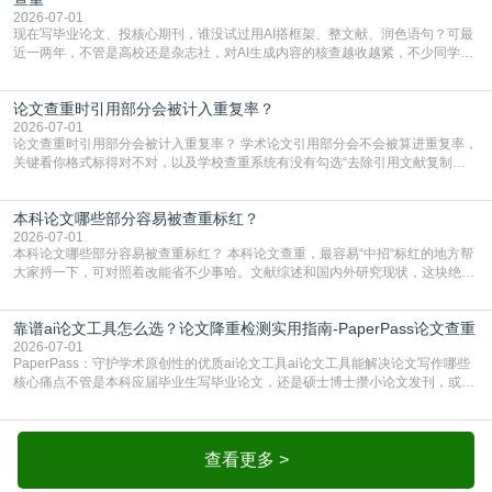
2026-07-01
现在写毕业论文、投核心期刊，谁没试过用AI搭框架、整文献、润色语句？可最
近一两年，不管是高校还是杂志社，对AI生成内容的核查越收越紧，不少同学投
出去的文章直接因为AIGC占比过高被打回，还有人毕设差点因为这个过不了，
真的太亏。提前做AIGC检测，已经成了很多过来人交稿前必做的一步。为什么
论文查重时引用部分会被计入重复率？
AIGC检测成了论文答辩投稿前的必备项？可能还有不少人觉得，我就用AI搭了个
框架，内容都是自己写的，至于做AIG
2026-07-01
论文查重时引用部分会被计入重复率？ 学术论文引用部分会不会被算进重复率，
关键看你格式标得对不对，以及学校查重系统有没有勾选“去除引用文献复制
比”。如果格式完全规范，如正文引用句尾紧跟半角上标[1]，文末“参考文献”四字
独占一行，每条文献用[1][2]方括号编号、与正文一一对应，著录项符合GB/T
本科论文哪些部分容易被查重标红？
7714（作者、题名、刊名、年、卷期、页码齐全，标点用半角）；查重系统识别
成功后通常把这段标为引用，
2026-07-01
本科论文哪些部分容易被查重标红？ 本科论文查重，最容易“中招“标红的地方帮
大家捋一下，可对照着改能省不少事哈。文献综述和国内外研究现状，这块绝对
的重灾区。你介绍前人研究了啥、某个理论是谁提的，课本和往届论文里都有近
乎一模一样的话，你要是直接复制百度百科、教材或别人写好的综述段落，系统
靠谱ai论文工具怎么选？论文降重检测实用指南-PaperPass论文查重
一抓一个准，整段飘红。研究背景、意义和方法描述也是不可避免，比如“本文采
用问卷调查法““运用SPSS软件进行数据分
2026-07-01
PaperPass：守护学术原创性的优质ai论文工具ai论文工具能解决论文写作哪些
核心痛点不管是本科应届毕业生写毕业论文，还是硕士博士攒小论文发刊，或是
科研人员整理课题成果，都绕不开重复率核查、内容优化这两大难关。以前全靠
自己逐句读逐句改，熬好几个大夜不说，还经常改不到点上，交上去才发现重复
率超标，再返工太折腾。现在有了成熟的ai论文工具，这些痛点基本都能高效解
决。靠谱的ai论文工具，不止能帮你梳
查看更多 >