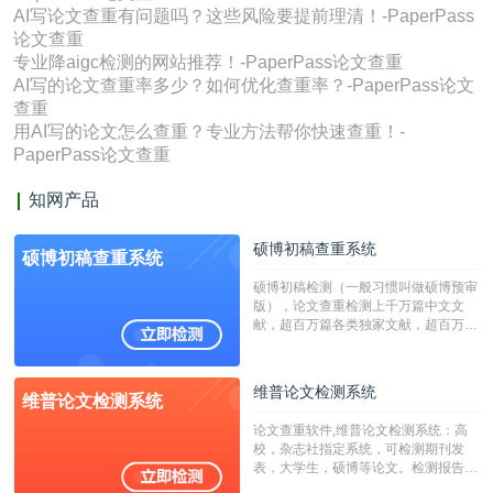
AI写论文查重有问题吗？这些风险要提前理清！-PaperPass
论文查重
专业降aigc检测的网站推荐！-PaperPass论文查重
AI写的论文查重率多少？如何优化查重率？-PaperPass论文
查重
用AI写的论文怎么查重？专业方法帮你快速查重！-
PaperPass论文查重
知网产品
硕博初稿查重系统
硕博初稿查重系统
硕博初稿检测（一般习惯叫做硕博预审
版），论文查重检测上千万篇中文文
献，超百万篇各类独家文献，超百万港
澳台地区学术文献过千万篇英文文献资
源，数亿个中英文互联网资源是全国高
校用来检测硕博论文的系统，检测范围
维普论文检测系统
维普论文检测系统
广，数据来源真实，检测算法合理!本
系统含有（学术库与源码库）。（限制
论文查重软件,维普论文检测系统：高
字符数30万）
校，杂志社指定系统，可检测期刊发
表，大学生，硕博等论文。检测报告支
持PDF、网页格式，性价比高！