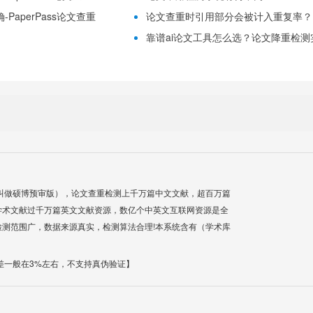
PaperPass论文查重
论文查重时引用部分会被计入重复率？
靠谱ai论文工具怎么选？论文降重检测实用
叫做硕博预审版），论文查重检测上千万篇中文文献，超百万篇
学术文献过千万篇英文文献资源，数亿个中英文互联网资源是全
测范围广，数据来源真实，检测算法合理!本系统含有（学术库
差一般在3%左右，不支持真伪验证】