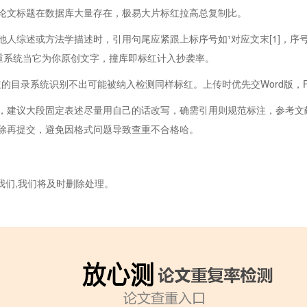
论文标题在数据库大量存在，极易大片标红拉高总复制比。
他人综述或方法学描述时，引用句尾应紧跟上标序号如¹对应文末[1]，序
查重系统当它为你原创文字，撞库即标红计入抄袭率。
敲的目录系统识别不出可能被纳入检测同样标红。上传时优先交Word版，
，建议大段固定表述尽量用自己的话改写，确需引用则规范标注，参考文
除再提交，避免因格式问题导致查重不合格哈。
我们,我们将及时删除处理。