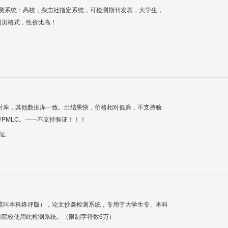
检测系统：高校，杂志社指定系统，可检测期刊发表，大学生，
网页格式，性价比高！
对库，其他数据库一致。出结果快，价格相对低廉，不支持验
PMLC。——不支持验证！！！
验证
惯叫本科终评版），论文抄袭检测系统，专用于大学生专、本科
科院校使用此检测系统。（限制字符数6万）