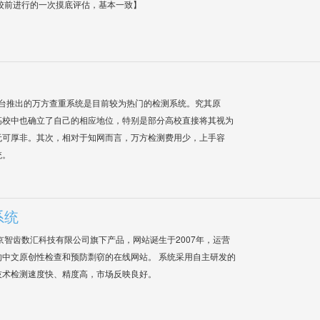
校前进行的一次摸底评估，基本一致】
平台推出的万方查重系统是目前较为热门的检测系统。究其原
高校中也确立了自己的相应地位，特别是部分高校直接将其视为
无可厚非。其次，相对于知网而言，万方检测费用少，上手容
统。
系统
是北京智齿数汇科技有限公司旗下产品，网站诞生于2007年，运营
中文原创性检查和预防剽窃的在线网站。 系统采用自主研发的
技术检测速度快、精度高，市场反映良好。