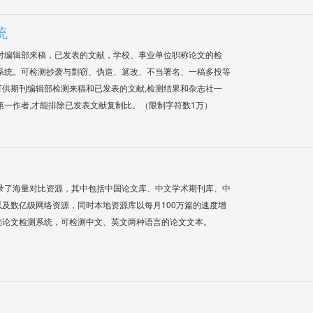
统
对编辑部来稿，已发表的文献，学校、事业单位职称论文的检
系统。可检测抄袭与剽窃、伪造、篡改、不当署名、一稿多投等
供期刊编辑部检测来稿和已发表的文献,检测结果和杂志社一
第一作者,才能排除已发表文献复制比。（限制字符数1万）
录了海量对比资源，其中包括中国论文库、中文学术期刊库、中
及数亿级网络资源，同时本地资源库以每月100万篇的速度增
的论文检测系统，可检测中文、英文两种语言的论文文本。