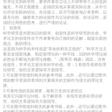
学术论文的科学性，要求作者在立论上不得带有个人好恶的
偏见，不得主观臆造，必须切实地从客观实际出发，从中引
出符合实际的结论。在论据上，应尽可能多地占有资料，以
最充分的、确凿有力的论据作为立论的依据。在论证时，必
须经过周密的思考，进行严谨的论证。
2、创造性
科学研究是对新知识的探求。创造性是科学研究的生命。学
术论文的创造性在于作者要有自己独到的见解，能提出新的
观点、新的理论。
这是因为科学的本性就是“革命的和非正统的”，“科学方法主
要是发现新现象、制定新理论的一种手段，旧的科学理论就
必然会不断地为新理论推翻。”（斯蒂芬·梅森）因此，没有
创造性，学术论文就没有科学价值。答：1.有指导老师在理
论研究，组织文章逻辑等方面指导。
2.可在图书馆借到相关的参考书籍，此外，还可以通过图书
馆的数字资源库查询到大量相关的文献作为强大的理论支
撑。。
3.可靠性强的实际调查，能有力支持论述经过。
有其它问题可以hi我。乐于解答答：有指导老师在理论研
究，组织文章逻辑等方面指导。
2.可在图书馆借到相关的参考书籍，此外，还可以通过图书
馆的数字资源库查询到大量相关的文献作为强大的理论支