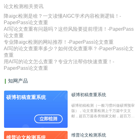
论文检测相关资讯
降aigc检测是啥？一文读懂AIGC学术内容检测逻辑！-
PaperPass论文查重
AI写论文查重有问题吗？这些风险要提前理清！-PaperPass
论文查重
专业降aigc检测的网站推荐！-PaperPass论文查重
AI写的论文查重率多少？如何优化查重率？-PaperPass论文
查重
用AI写的论文怎么查重？专业方法帮你快速查重！-
PaperPass论文查重
知网产品
硕博初稿查重系统
硕博初稿查重系统
硕博初稿检测（一般习惯叫做硕博预审
版），论文查重检测上千万篇中文文
献，超百万篇各类独家文献，超百万港
澳台地区学术文献过千万篇英文文献资
源，数亿个中英文互联网资源是全国高
校用来检测硕博论文的系统，检测范围
维普论文检测系统
维普论文检测系统
广，数据来源真实，检测算法合理!本