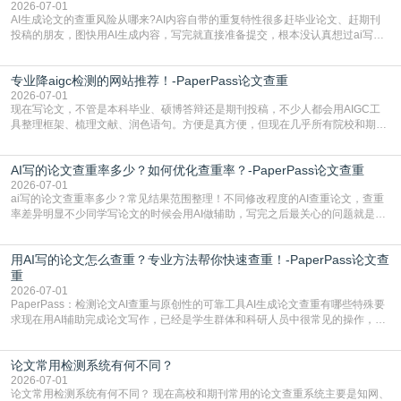
了满足现在高校、期刊对AI生
2026-07-01
AI生成论文的查重风险从哪来?AI内容自带的重复特性很多赶毕业论文、赶期刊
投稿的朋友，图快用AI生成内容，写完就直接准备提交，根本没认真想过ai写论
文查重有问题吗这个问题，直到出了问题才追悔莫及。其实AI生成内容本身，就
自带不可忽视的查重风险。AI训练依赖海量公开的文本数据，生成内容本质是基
专业降aigc检测的网站推荐！-PaperPass论文查重
于训练数据的概率拼接，不是从零开始的原创创作。生成过程中，很容易复用已
有的高频公共表述，甚至直接拼接已经公开
2026-07-01
现在写论文，不管是本科毕业、硕博答辩还是期刊投稿，不少人都会用AIGC工
具整理框架、梳理文献、润色语句。方便是真方便，但现在几乎所有院校和期刊
都要求排查论文中的AIGC生成内容，不符合规范的直接打回修改。自己瞎改三
五遍还是过不了预检测的大有人在，这时候，找到靠谱的降AIGC检测率的网
AI写的论文查重率多少？如何优化查重率？-PaperPass论文查重
站，就能少走好多弯路。PaperPass：守护学术原创性的智能伙伴AIGC生成内
容的学术合规痛点去年帮一个本科师弟改
2026-07-01
ai写的论文查重率多少？常见结果范围整理！不同修改程度的AI查重论文，查重
率差异明显不少同学写论文的时候会用AI做辅助，写完之后最关心的问题就是ai
写的论文查重率多少。很多人误以为AI生成的内容都是全新的，不会出现重复，
实际情况和大家想的不太一样。AI训练依赖海量公开学术文献、网络内容，生成
用AI写的论文怎么查重？专业方法帮你快速查重！-PaperPass论文查
内容本质是按照语义概率拼接已有内容，很容易和已发布的作品撞重复，甚至会
直接引用整段已有内容，所以查重率偏高是
重
2026-07-01
PaperPass：检测论文AI查重与原创性的可靠工具AI生成论文查重有哪些特殊要
求现在用AI辅助完成论文写作，已经是学生群体和科研人员中很常见的操作，不
管是搭建论文框架、梳理研究逻辑还是润色语言，不少人都会借助AI提高效率。
但很多人忽略了，AI生成的内容天生带有重复风险——训练AI的数据集本身就包
论文常用检测系统有何不同？
含大量已公开的学术内容、网络原创内容，AI输出内容时很容易无意识拼接出重
复片
2026-07-01
论文常用检测系统有何不同？ 现在高校和期刊常用的论文查重系统主要是知网、