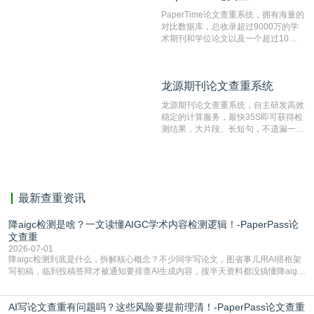
文文本。
PaperTime论文查重系统，拥有海量的
对比数据库，总收录超过9000万的学
术期刊和学位论文以及一个超过10亿
数量的互联网网页数据库组成，保证了
比对源的专业性和广泛性。采用多级指
纹对比技术结合深度语义发掘识别比
龙源期刊论文查重系统
龙源期刊论文查重系统
对，利用指纹索引快速而精准地在云检
测服务部署的论文数据资源库中找到所
龙源期刊论文查重系统，自主研发高效
有相似的片段，该项技术检测速度快、
稳定的计算服务，最快35S即可获得检
准确率高，市场反映良好。
测结果，大片段、长短句，不遗漏一处
相似，区分论文中的正确引用参考文
献。
最新查重资讯
降aigc检测是啥？一文读懂AIGC学术内容检测逻辑！-PaperPass论
文查重
2026-07-01
降aigc检测到底是什么，拆解核心概念？不少同学写论文，图省事儿用AI搭框架
写初稿，临到投稿答辩才被通知要排查AI生成内容，搜半天资料都没搞懂降aigc
检测是啥，还容易把它和普通论文查重混为一谈，最后踩了坑，耽误了进度。哪
怕是已经入行的科研人员，不少人也搞不清降aigc检测是啥，对相关要求摸不
AI写论文查重有问题吗？这些风险要提前理清！-PaperPass论文查重
准。其实，降aigc检测是伴随AIGC工具在学术领域普及诞生的新需求，核心是为