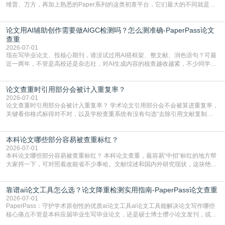
维普、万方，再加上熟悉的Paper系列的这类初查平台，它们最大的不同就是数
据库大小、算法严格度和适用场景，弄明白区别你就不会乱花冤枉钱也不会被初
查数值误导。知网（CNKI）是学校定稿检测的绝对主流。本科用PMLC，含大学
论文用AI辅助创作需要做AIGC检测吗？怎么测准确-PaperPass论文
生联合比对库，能比历届学长论文，硕博用VIP/TMLC，含学术论文联合比对
库，期刊投稿用AMLMC/SML
查重
2026-07-01
现在写毕业论文、投核心期刊，谁没试过用AI搭框架、整文献、润色语句？可最
近一两年，不管是高校还是杂志社，对AI生成内容的核查越收越紧，不少同学投
出去的文章直接因为AIGC占比过高被打回，还有人毕设差点因为这个过不了，
真的太亏。提前做AIGC检测，已经成了很多过来人交稿前必做的一步。为什么
论文查重时引用部分会被计入重复率？
AIGC检测成了论文答辩投稿前的必备项？可能还有不少人觉得，我就用AI搭了个
框架，内容都是自己写的，至于做AIG
2026-07-01
论文查重时引用部分会被计入重复率？ 学术论文引用部分会不会被算进重复率，
关键看你格式标得对不对，以及学校查重系统有没有勾选“去除引用文献复制
比”。如果格式完全规范，如正文引用句尾紧跟半角上标[1]，文末“参考文献”四字
独占一行，每条文献用[1][2]方括号编号、与正文一一对应，著录项符合GB/T
本科论文哪些部分容易被查重标红？
7714（作者、题名、刊名、年、卷期、页码齐全，标点用半角）；查重系统识别
成功后通常把这段标为引用，
2026-07-01
本科论文哪些部分容易被查重标红？ 本科论文查重，最容易“中招“标红的地方帮
大家捋一下，可对照着改能省不少事哈。文献综述和国内外研究现状，这块绝对
的重灾区。你介绍前人研究了啥、某个理论是谁提的，课本和往届论文里都有近
乎一模一样的话，你要是直接复制百度百科、教材或别人写好的综述段落，系统
靠谱ai论文工具怎么选？论文降重检测实用指南-PaperPass论文查重
一抓一个准，整段飘红。研究背景、意义和方法描述也是不可避免，比如“本文采
用问卷调查法““运用SPSS软件进行数据分
2026-07-01
PaperPass：守护学术原创性的优质ai论文工具ai论文工具能解决论文写作哪些
核心痛点不管是本科应届毕业生写毕业论文，还是硕士博士攒小论文发刊，或是
科研人员整理课题成果，都绕不开重复率核查、内容优化这两大难关。以前全靠