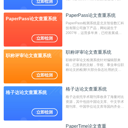
展，在高校中也确立了自己的相应地
位，特别是部分高校直接将其视为毕业
检测系统，其真实性和权威性无可厚
PaperPass论文查重系统
PaperPass论文查重系统
非。其次，相对于知网而言，万方检测
PaperPass检测系统是北京智齿数汇科
费用少，上手容易，是学生初次论文查
技有限公司旗下产品，网站诞生于
重的推荐系统。
2007年，运营多年来，已经发展成为
国内可信赖的中文原创性检查和预防剽
窃的在线网站。 系统采用自主研发的
动态指纹越级扫描检测技术，该项技术
职称评审论文查重系统
检测速度快、精度高，市场反映良好。
职称评审论文查重系统
职称评审论文检测系统针对编辑部来
稿，已发表的文献，学校、事业单位职
称论文的检测!大部分杂志社用的文献
抄袭检测系统。可检测抄袭与剽窃、伪
造、篡改、不当署名、一稿多投等学术
不端文献，学术不端论文查重可供期刊
格子达论文查重系统
编辑部检测来稿和已发表的文献,检测
格子达论文查重系统
结果和杂志社一致,已发表过的文章检
格子达依托学术期刊库收录了海量对比
测时注意填写第一作者,才能排除已发
资源，其中包括中国论文库、中文学术
表文献复制比。（限制字符数1万）
期刊库、中国学位论文库等国内齐全的
论文库以及数亿级网络资源，同时本地
资源库以每月100万篇的速度增加，是
目前中文文献资源涵盖全面的论文检测
PaperTime论文查重
PaperTime论文查重
系统，可检测中文、英文两种语言的论