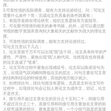
撑。
3.可靠性强的实际调查，能有力支持论述经过。问：写论文
需要什么条件？答：完成论文所具备的条件因素有：
1、有指导老师在理论研究，组织文章逻辑等方面指导。
2、可在图书馆借到相关的参考书籍，此外，还可以通过图
书馆的数字资源库查询到大量相关的文献作为强大的理论支
撑。
3、可靠性强的实际调查，能有力支持论述经过。
写论文注意以下几点：
1、论文里面千万不可以出现“我”这个词，论文具有科学的严
肃性、严谨性，避免出现“我”人称代词。当然现在也有很多
的论文改成了“笔者”。
2、论文写作过程中避免出现感叹号。论文应以陈述语句为
主，出现语气叹词瞬间降低论文的层次，问句主要在写文章
的结构和结论的时候使用，其他的地方能少就少。
3、杜绝排比句，排比句很没有逻辑，尤其是文科论文写作
过程中，出现排比句会让别人将论文当成作文，切记，论文
不是作文。
4、接引用不超过文章全文的百分之十五到二十，间接引用
不超过百分之三十。直接引用和间接引用主要放在文章的前
人研究成果的部分。避免直接引用，一个小技巧就是把直接