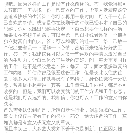
职吧。因为这样的工作是没有什么前途的。答：我觉得那可
以辞职了，再去找一份自己喜欢的工作，毕竟人活着应该学
会追求快乐的生活答：你可以再用一段时间，可以干一点自
己喜欢的事情。或者是你在长期干的时候已经麻木了自己的
思维，你可以跳出思维再决定一下自己想要什么样的生活。
如果实在不想干的话，可以考虑自己创业或者是做一个拥有
独立财富自由的人。答：可以和领导沟通一下，给自己放一
个假出去游玩一下缓解一下心情，然后回来继续好好的工
作。答：答：我建议你可以去做一些喜欢的事情以激发自己
的内生动力，让自己体会了生活的美好。问：每天重复同样
的工作，是不是很没意思？答：每天上班，面对繁多重复的
工作内容，即使你曾经很爱这份工作，但是长此以往的往
复，很多人对待工作就再没有了热情了，身心也觉得十分疲
惫，常常提不起精神。其实，工作量与工作内容，都是不可
改变的，但是，我们可以改变我们的工作方式和工作心态，
这是我们可以选择的。我相信，你也可以！工作的意义由你
决定
首先需要认识到的是，所谓创新性行业，创意领域的工作，
事实上仅仅占所有工作的很小一部分，绝大多数的工作，莫
如说都是有意义或无意义的重复。
而且事实上，大多数人类并不善于总是创新。也正因为如