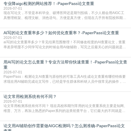
专业降aigc检测的网站推荐！-PaperPass论文查重
于训练数据的概率拼接，不是从零开始的原创创作。生成过程中，很容易复用已
有的高频公共表述，甚至直接拼接已经公开
2026-07-01
现在写论文，不管是本科毕业、硕博答辩还是期刊投稿，不少人都会用AIGC工
具整理框架、梳理文献、润色语句。方便是真方便，但现在几乎所有院校和期刊
都要求排查论文中的AIGC生成内容，不符合规范的直接打回修改。自己瞎改三
五遍还是过不了预检测的大有人在，这时候，找到靠谱的降AIGC检测率的网
AI写的论文查重率多少？如何优化查重率？-PaperPass论文查重
站，就能少走好多弯路。PaperPass：守护学术原创性的智能伙伴AIGC生成内
容的学术合规痛点去年帮一个本科师弟改
2026-07-01
ai写的论文查重率多少？常见结果范围整理！不同修改程度的AI查重论文，查重
率差异明显不少同学写论文的时候会用AI做辅助，写完之后最关心的问题就是ai
写的论文查重率多少。很多人误以为AI生成的内容都是全新的，不会出现重复，
实际情况和大家想的不太一样。AI训练依赖海量公开学术文献、网络内容，生成
用AI写的论文怎么查重？专业方法帮你快速查重！-PaperPass论文查
内容本质是按照语义概率拼接已有内容，很容易和已发布的作品撞重复，甚至会
直接引用整段已有内容，所以查重率偏高是
重
2026-07-01
PaperPass：检测论文AI查重与原创性的可靠工具AI生成论文查重有哪些特殊要
求现在用AI辅助完成论文写作，已经是学生群体和科研人员中很常见的操作，不
管是搭建论文框架、梳理研究逻辑还是润色语言，不少人都会借助AI提高效率。
但很多人忽略了，AI生成的内容天生带有重复风险——训练AI的数据集本身就包
论文常用检测系统有何不同？
含大量已公开的学术内容、网络原创内容，AI输出内容时很容易无意识拼接出重
复片
2026-07-01
论文常用检测系统有何不同？ 现在高校和期刊常用的论文查重系统主要是知网、
维普、万方，再加上熟悉的Paper系列的这类初查平台，它们最大的不同就是数
据库大小、算法严格度和适用场景，弄明白区别你就不会乱花冤枉钱也不会被初
查数值误导。知网（CNKI）是学校定稿检测的绝对主流。本科用PMLC，含大学
论文用AI辅助创作需要做AIGC检测吗？怎么测准确-PaperPass论文
生联合比对库，能比历届学长论文，硕博用VIP/TMLC，含学术论文联合比对
库，期刊投稿用AMLMC/SML
查重