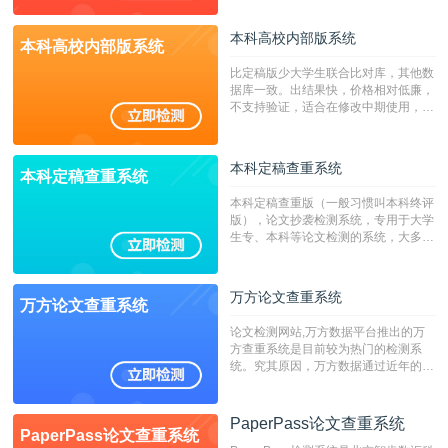
本科高校内部版系统
本科高校内部版系统
比定稿版少大学生联合比对库，其他数
据库一致。出结果快，价格相对低廉，
不支持验证，适合在修改中期使用，定
稿推荐PMLC。——不支持验证！！！
本科定稿查重系统
本科定稿查重系统
本科定稿查重版（一般习惯叫本科终评
版），论文抄袭检测系统，专用于大学
生专、本科等论文检测的系统，大多数
专、本科院校使用此检测系统。（限制
字符数6万）
万方论文查重系统
万方论文查重系统
论文检测网站,万方数据平台推出的万
方查重系统是目前较为热门的检测系
统。究其原因，万方数据通过近年的发
展，在高校中也确立了自己的相应地
位，特别是部分高校直接将其视为毕业
检测系统，其真实性和权威性无可厚
PaperPass论文查重系统
PaperPass论文查重系统
非。其次，相对于知网而言，万方检测