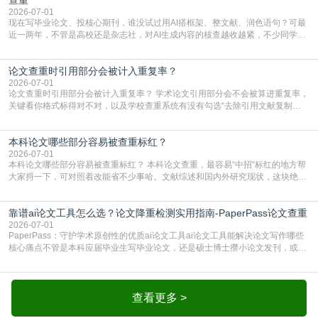
2026-07-01
现在写毕业论文、投核心期刊，谁没试过用AI搭框架、整文献、润色语句？可最
近一两年，不管是高校还是杂志社，对AI生成内容的核查越收越紧，不少同学投
出去的文章直接因为AIGC占比过高被打回，还有人毕设差点因为这个过不了，
真的太亏。提前做AIGC检测，已经成了很多过来人交稿前必做的一步。为什么
论文查重时引用部分会被计入重复率？
AIGC检测成了论文答辩投稿前的必备项？可能还有不少人觉得，我就用AI搭了个
框架，内容都是自己写的，至于做AIG
2026-07-01
论文查重时引用部分会被计入重复率？ 学术论文引用部分会不会被算进重复率，
关键看你格式标得对不对，以及学校查重系统有没有勾选“去除引用文献复制
比”。如果格式完全规范，如正文引用句尾紧跟半角上标[1]，文末“参考文献”四字
独占一行，每条文献用[1][2]方括号编号、与正文一一对应，著录项符合GB/T
本科论文哪些部分容易被查重标红？
7714（作者、题名、刊名、年、卷期、页码齐全，标点用半角）；查重系统识别
成功后通常把这段标为引用，
2026-07-01
本科论文哪些部分容易被查重标红？ 本科论文查重，最容易“中招“标红的地方帮
大家捋一下，可对照着改能省不少事哈。文献综述和国内外研究现状，这块绝对
的重灾区。你介绍前人研究了啥、某个理论是谁提的，课本和往届论文里都有近
乎一模一样的话，你要是直接复制百度百科、教材或别人写好的综述段落，系统
靠谱ai论文工具怎么选？论文降重检测实用指南-PaperPass论文查重
一抓一个准，整段飘红。研究背景、意义和方法描述也是不可避免，比如“本文采
用问卷调查法““运用SPSS软件进行数据分
2026-07-01
PaperPass：守护学术原创性的优质ai论文工具ai论文工具能解决论文写作哪些
核心痛点不管是本科应届毕业生写毕业论文，还是硕士博士攒小论文发刊，或是
科研人员整理课题成果，都绕不开重复率核查、内容优化这两大难关。以前全靠
自己逐句读逐句改，熬好几个大夜不说，还经常改不到点上，交上去才发现重复
率超标，再返工太折腾。现在有了成熟的ai论文工具，这些痛点基本都能高效解
决。靠谱的ai论文工具，不止能帮你梳
查看更多 >