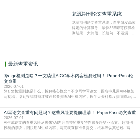
比对源的专业性和广泛性。采用多级指
纹对比技术结合深度语义发掘识别比
龙源期刊论文查重系统
龙源期刊论文查重系统
对，利用指纹索引快速而精准地在云检
测服务部署的论文数据资源库中找到所
龙源期刊论文查重系统，自主研发高效
有相似的片段，该项技术检测速度快、
稳定的计算服务，最快35S即可获得检
准确率高，市场反映良好。
测结果，大片段、长短句，不遗漏一处
相似，区分论文中的正确引用参考文
献。
最新查重资讯
降aigc检测是啥？一文读懂AIGC学术内容检测逻辑！-PaperPass论
文查重
2026-07-01
降aigc检测到底是什么，拆解核心概念？不少同学写论文，图省事儿用AI搭框架
写初稿，临到投稿答辩才被通知要排查AI生成内容，搜半天资料都没搞懂降aigc
检测是啥，还容易把它和普通论文查重混为一谈，最后踩了坑，耽误了进度。哪
怕是已经入行的科研人员，不少人也搞不清降aigc检测是啥，对相关要求摸不
AI写论文查重有问题吗？这些风险要提前理清！-PaperPass论文查重
准。其实，降aigc检测是伴随AIGC工具在学术领域普及诞生的新需求，核心是为
了满足现在高校、期刊对AI生
2026-07-01
AI生成论文的查重风险从哪来?AI内容自带的重复特性很多赶毕业论文、赶期刊
投稿的朋友，图快用AI生成内容，写完就直接准备提交，根本没认真想过ai写论
文查重有问题吗这个问题，直到出了问题才追悔莫及。其实AI生成内容本身，就
自带不可忽视的查重风险。AI训练依赖海量公开的文本数据，生成内容本质是基