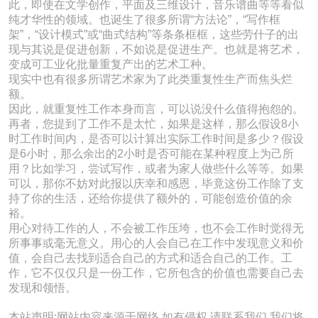
此，即使在文学创作，平面及三维设计，音乐谱曲等等看似
纯才华性的领域。也诞生了很多所谓“方法论”，“写作框
架”，“设计模式”或“曲式结构”等条条框框，这些劳什子的出
现与其说是促进创新，不如说是促进生产。也就是将艺术，
变成可工业化批量重复产出的艺术工种。
现实中也有很多所谓艺术家为了此类重复性生产而焦头烂
额。
因此，就重复性工作本身而言，可以说没什么值得抱怨的。
再者，您提到了工作不是太忙，如果是这样，那么假设8小
时工作时间内，是否可以计算出实际工作时间是多少？假设
是6小时，那么余出的2小时是否可能在某种程度上为己所
用？比如学习，尝试写作，或者为家人做些什么等等。如果
可以，那你不妨对此报以庆幸和感恩，毕竟这份工作除了支
持了你的生活，还给你提供了额外的，可能创造价值的余
裕。
用心对待工作的人，不会被工作压垮，也不会工作时觉得无
所事事或毫无意义。用心的人会自己在工作中发现意义和价
值，会自己去找到适合自己的方式和适合自己的工作。工
作，它不仅仅只是一份工作，它所包含的价值也需要自己去
发现和领悟。
本站声明:网站内容来源于网络,如有侵权,请联系我们,我们将