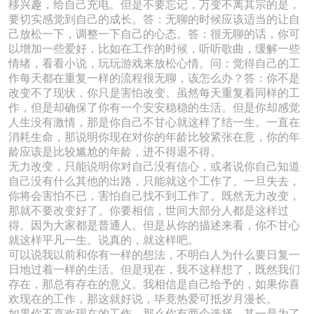
移兴趣，给自己充电。但是不要忘记，万变不离其宗的是，
要切实感觉到自己的成长。答：无聊的时候应该适当的让自
己放松一下，调整一下自己的心态。答：很无聊的话，你可
以增加一些爱好，比如在工作的时候，听听歌曲，缓解一些
情绪，看看小说，玩玩游戏来放松心情。问：觉得自己的工
作每天都在重复一样的流程很无聊，该怎么办？答：你不是
改变不了现状，你只是害怕改变。虽然每天重复着同样的工
作，但是却确保了你有一个安安稳稳的生活。但是你却感觉
人生没有激情，那是你自己不甘心就这样了结一生。一直在
消耗生命，那说明你现在对你的年龄比较紧张在意，你的年
龄应该是比较尴尬的年龄，进不得退不得。
无力改变，只能说明你对自己没有信心，或者说你自己知道
自己没有什么其他的出路，只能就这个工作了。一旦失去，
你将会害怕不已，害怕自己找不到工作了。既然无力改变，
那就不要改变好了。你要相信，世间大部分人都是这样过
得。因为大家都是普通人。但是从你的描述来看，你不甘心
就这样平凡一生。说真的，就这样吧。
可以说我以前和你有一样的想法，不明白人为什么要日复一
日地过着一样的生活。但是现在，我不这样想了，既然我们
存在，那总有存在的意义。我相信是自己给予的，如果你喜
欢现在的工作，那这就好说，毕竟热爱可抵岁月漫长。
如果你不喜欢现在的工作，那么你有两个选择，其一是为了