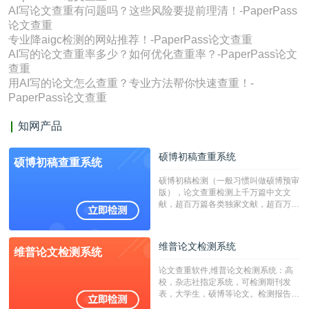
AI写论文查重有问题吗？这些风险要提前理清！-PaperPass
论文查重
专业降aigc检测的网站推荐！-PaperPass论文查重
AI写的论文查重率多少？如何优化查重率？-PaperPass论文
查重
用AI写的论文怎么查重？专业方法帮你快速查重！-
PaperPass论文查重
知网产品
硕博初稿查重系统
硕博初稿查重系统
硕博初稿检测（一般习惯叫做硕博预审
版），论文查重检测上千万篇中文文
献，超百万篇各类独家文献，超百万港
澳台地区学术文献过千万篇英文文献资
源，数亿个中英文互联网资源是全国高
校用来检测硕博论文的系统，检测范围
维普论文检测系统
维普论文检测系统
广，数据来源真实，检测算法合理!本
系统含有（学术库与源码库）。（限制
论文查重软件,维普论文检测系统：高
字符数30万）
校，杂志社指定系统，可检测期刊发
表，大学生，硕博等论文。检测报告支
持PDF、网页格式，性价比高！