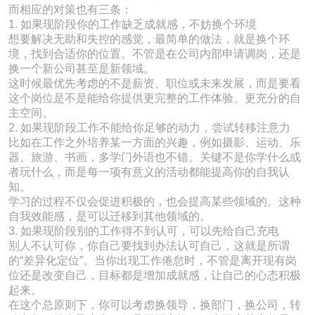
而相应的对策也有三条：
1. 如果现阶段你的工作缺乏成就感，不妨换个环境
想要解决无助和失控的感觉，最简单的做法，就是换个环
境，找到合适你的位置。不管是在公司内部申请调岗，还是
换一个新公司甚至是新领域。
这时候最优先考虑的不是薪资、职位或未来发展，而是要看
这个岗位是不是能给你提供更完整的工作体验、更充分的自
主空间。
2. 如果现阶段工作不能给你足够的动力，尝试转移注意力
比如在工作之外培养某一方面的兴趣，例如摄影、运动、乐
器、旅游、书画，多学门外语也不错。关键不是你学什么或
者玩什么，而是每一项有意义的活动都能提高你的自我认
知。
学习的过程不仅会促进积极的，也会提高某些领域的。这种
自我效能感，是可以迁移到其他领域的。
3. 如果现阶段别的工作得不到认可，可以先给自己充电
别人不认可你，你自己要找到办法认可自己，这就是所谓
的“差异化定位”。当你出现工作倦怠时，不管是离开现有岗
位还是改变自己，目标都是增加成就感，让自己的心态积极
起来。
在这个总原则下，你可以考虑换领导，换部门，换公司，转