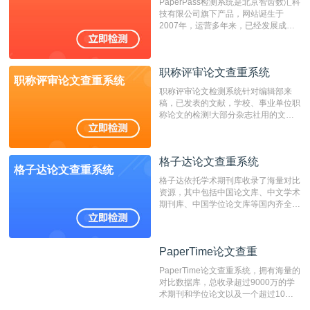
PaperPass检测系统是北京智齿数汇科
费用少，上手容易，是学生初次论文查
技有限公司旗下产品，网站诞生于
重的推荐系统。
2007年，运营多年来，已经发展成为
国内可信赖的中文原创性检查和预防剽
窃的在线网站。 系统采用自主研发的
动态指纹越级扫描检测技术，该项技术
职称评审论文查重系统
检测速度快、精度高，市场反映良好。
职称评审论文查重系统
职称评审论文检测系统针对编辑部来
稿，已发表的文献，学校、事业单位职
称论文的检测!大部分杂志社用的文献
抄袭检测系统。可检测抄袭与剽窃、伪
造、篡改、不当署名、一稿多投等学术
不端文献，学术不端论文查重可供期刊
格子达论文查重系统
编辑部检测来稿和已发表的文献,检测
格子达论文查重系统
结果和杂志社一致,已发表过的文章检
格子达依托学术期刊库收录了海量对比
测时注意填写第一作者,才能排除已发
资源，其中包括中国论文库、中文学术
表文献复制比。（限制字符数1万）
期刊库、中国学位论文库等国内齐全的
论文库以及数亿级网络资源，同时本地
资源库以每月100万篇的速度增加，是
目前中文文献资源涵盖全面的论文检测
PaperTime论文查重
PaperTime论文查重
系统，可检测中文、英文两种语言的论
文文本。
PaperTime论文查重系统，拥有海量的
对比数据库，总收录超过9000万的学
术期刊和学位论文以及一个超过10亿
数量的互联网网页数据库组成，保证了