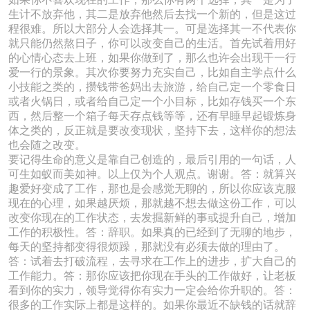
生计不放弃他，其二是放弃他然后去找一个新的，但是这过
程很难。所以大部分人会选择其一。可是选择其一不代表你
就只能仍然熬日子，你可以改变自己的生活。首先试着用好
的心情心态去上班，如果你做到了，那么也许会出现干一行
爱一行的景象。其次你要努力充实自己，比如自主学点什么
小技能之类的，攒钱带爸妈出去旅游，给自己定一个零食日
或者火锅日，或者给自己定一个小目标，比如存钱买一个东
西，然后整一个箱子每天存点钱等等，还有早睡早起锻炼身
体之类的，反正就是要改变现状，坚持下去，这样你的想法
也会随之改变。
要记得生命的意义是靠自己创造的，最后引用的一句话，人
可生如蚁而美如神。以上仅为个人观点。谢谢。答：就算兴
趣爱好变成了工作，那也是会感觉无聊的，所以你应该克服
现在的心理，如果越厌烦，那就越不想去做这份工作，可以
改变你现在的工作状态，去发掘新鲜的事或提升自己，增加
工作的积极性。答：辞职。如果真的已经到了无聊的地步，
每天的坚持都变得很烦躁，那就没有必须去做的理由了。
答：试着去打破流程，去寻求在工作上的进步，扩大自己的
工作能力。答：那你应该把你现在手头的工作做好，让老板
看到你的实力，领导觉得你有实力一定会给你升职的。答：
很多的工作实际上都是这样的。如果你最近不缺钱的话就辞