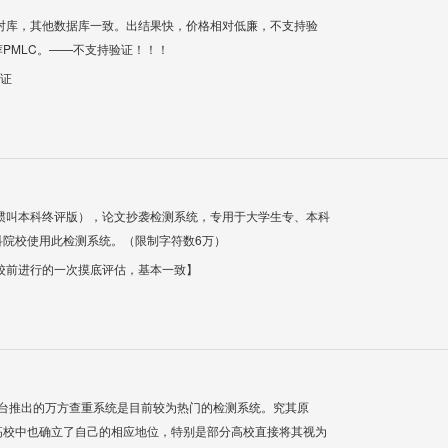
对库，其他数据库一致。出结果快，价格相对低廉，不支持验
PMLC。——不支持验证！！！
验证
惯叫本科终评版），论文抄袭检测系统，专用于大学生专、本科
科院校使用此检测系统。（限制字符数6万）
校前进行的一次摸底评估，基本一致】
平台推出的万方查重系统是目前较为热门的检测系统。究其原
高校中也确立了自己的相应地位，特别是部分高校直接将其视为