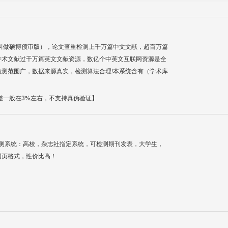
叫做硕博预审版），论文查重检测上千万篇中文文献，超百万篇
学术文献过千万篇英文文献资源，数亿个中英文互联网资源是全
测范围广，数据来源真实，检测算法合理!本系统含有（学术库
差一般在3%左右，不支持真伪验证】
检测系统：高校，杂志社指定系统，可检测期刊发表，大学生，
网页格式，性价比高！