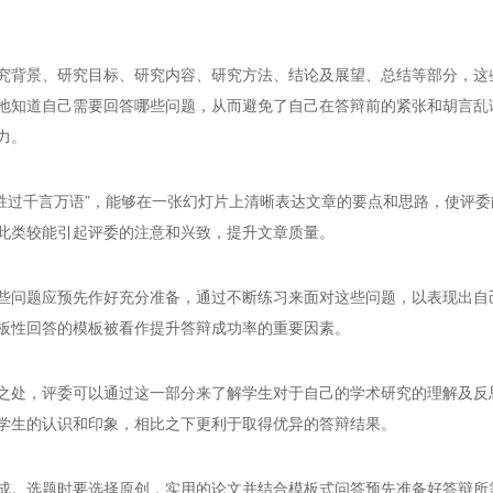
究背景、研究目标、研究内容、研究方法、结论及展望、总结等部分，这
地知道自己需要回答哪些问题，从而避免了自己在答辩前的紧张和胡言乱
力。
图胜过千言万语”，能够在一张幻灯片上清晰表达文章的要点和思路，使评委
此类较能引起评委的注意和兴致，提升文章质量。
些问题应预先作好充分准备，通过不断练习来面对这些问题，以表现出自
板性回答的模板被看作提升答辩成功率的重要因素。
之处，评委可以通过这一部分来了解学生对于自己的学术研究的理解及反
学生的认识和印象，相比之下更利于取得优异的答辩结果。
成。选题时要选择原创，实用的论文并结合模板式问答预先准备好答辩所