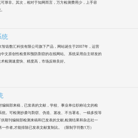
无可厚非。其次，相对于知网而言，万方检测费用少，上手容
统。
系统
是北京智齿数汇科技有限公司旗下产品，网站诞生于2007年，运营
中文原创性检查和预防剽窃的在线网站。 系统采用自主研发的
技术检测速度快、精度高，市场反映良好。
统
对编辑部来稿，已发表的文献，学校、事业单位职称论文的检
系统。可检测抄袭与剽窃、伪造、篡改、不当署名、一稿多投等
供期刊编辑部检测来稿和已发表的文献,检测结果和杂志社一
第一作者,才能排除已发表文献复制比。（限制字符数1万）