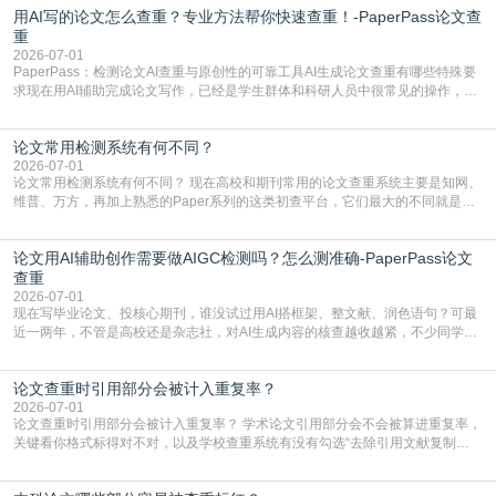
用AI写的论文怎么查重？专业方法帮你快速查重！-PaperPass论文查
内容本质是按照语义概率拼接已有内容，很容易和已发布的作品撞重复，甚至会
直接引用整段已有内容，所以查重率偏高是
重
2026-07-01
PaperPass：检测论文AI查重与原创性的可靠工具AI生成论文查重有哪些特殊要
求现在用AI辅助完成论文写作，已经是学生群体和科研人员中很常见的操作，不
管是搭建论文框架、梳理研究逻辑还是润色语言，不少人都会借助AI提高效率。
但很多人忽略了，AI生成的内容天生带有重复风险——训练AI的数据集本身就包
论文常用检测系统有何不同？
含大量已公开的学术内容、网络原创内容，AI输出内容时很容易无意识拼接出重
复片
2026-07-01
论文常用检测系统有何不同？ 现在高校和期刊常用的论文查重系统主要是知网、
维普、万方，再加上熟悉的Paper系列的这类初查平台，它们最大的不同就是数
据库大小、算法严格度和适用场景，弄明白区别你就不会乱花冤枉钱也不会被初
查数值误导。知网（CNKI）是学校定稿检测的绝对主流。本科用PMLC，含大学
论文用AI辅助创作需要做AIGC检测吗？怎么测准确-PaperPass论文
生联合比对库，能比历届学长论文，硕博用VIP/TMLC，含学术论文联合比对
库，期刊投稿用AMLMC/SML
查重
2026-07-01
现在写毕业论文、投核心期刊，谁没试过用AI搭框架、整文献、润色语句？可最
近一两年，不管是高校还是杂志社，对AI生成内容的核查越收越紧，不少同学投
出去的文章直接因为AIGC占比过高被打回，还有人毕设差点因为这个过不了，
真的太亏。提前做AIGC检测，已经成了很多过来人交稿前必做的一步。为什么
论文查重时引用部分会被计入重复率？
AIGC检测成了论文答辩投稿前的必备项？可能还有不少人觉得，我就用AI搭了个
框架，内容都是自己写的，至于做AIG
2026-07-01
论文查重时引用部分会被计入重复率？ 学术论文引用部分会不会被算进重复率，
关键看你格式标得对不对，以及学校查重系统有没有勾选“去除引用文献复制
比”。如果格式完全规范，如正文引用句尾紧跟半角上标[1]，文末“参考文献”四字
独占一行，每条文献用[1][2]方括号编号、与正文一一对应，著录项符合GB/T