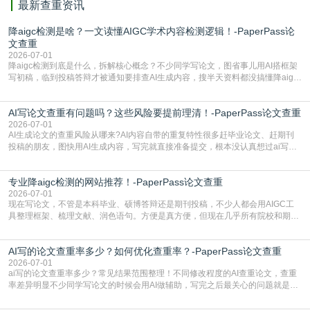
最新查重资讯
降aigc检测是啥？一文读懂AIGC学术内容检测逻辑！-PaperPass论
文查重
2026-07-01
降aigc检测到底是什么，拆解核心概念？不少同学写论文，图省事儿用AI搭框架
写初稿，临到投稿答辩才被通知要排查AI生成内容，搜半天资料都没搞懂降aigc
检测是啥，还容易把它和普通论文查重混为一谈，最后踩了坑，耽误了进度。哪
怕是已经入行的科研人员，不少人也搞不清降aigc检测是啥，对相关要求摸不
AI写论文查重有问题吗？这些风险要提前理清！-PaperPass论文查重
准。其实，降aigc检测是伴随AIGC工具在学术领域普及诞生的新需求，核心是为
了满足现在高校、期刊对AI生
2026-07-01
AI生成论文的查重风险从哪来?AI内容自带的重复特性很多赶毕业论文、赶期刊
投稿的朋友，图快用AI生成内容，写完就直接准备提交，根本没认真想过ai写论
文查重有问题吗这个问题，直到出了问题才追悔莫及。其实AI生成内容本身，就
自带不可忽视的查重风险。AI训练依赖海量公开的文本数据，生成内容本质是基
专业降aigc检测的网站推荐！-PaperPass论文查重
于训练数据的概率拼接，不是从零开始的原创创作。生成过程中，很容易复用已
有的高频公共表述，甚至直接拼接已经公开
2026-07-01
现在写论文，不管是本科毕业、硕博答辩还是期刊投稿，不少人都会用AIGC工
具整理框架、梳理文献、润色语句。方便是真方便，但现在几乎所有院校和期刊
都要求排查论文中的AIGC生成内容，不符合规范的直接打回修改。自己瞎改三
五遍还是过不了预检测的大有人在，这时候，找到靠谱的降AIGC检测率的网
AI写的论文查重率多少？如何优化查重率？-PaperPass论文查重
站，就能少走好多弯路。PaperPass：守护学术原创性的智能伙伴AIGC生成内
容的学术合规痛点去年帮一个本科师弟改
2026-07-01
ai写的论文查重率多少？常见结果范围整理！不同修改程度的AI查重论文，查重
率差异明显不少同学写论文的时候会用AI做辅助，写完之后最关心的问题就是ai
写的论文查重率多少。很多人误以为AI生成的内容都是全新的，不会出现重复，
实际情况和大家想的不太一样。AI训练依赖海量公开学术文献、网络内容，生成