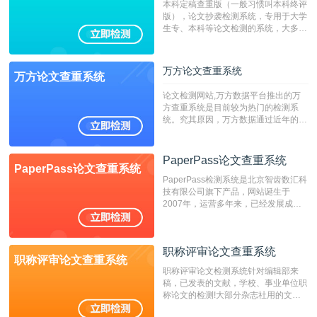
本科定稿查重版（一般习惯叫本科终评
版），论文抄袭检测系统，专用于大学
生专、本科等论文检测的系统，大多数
专、本科院校使用此检测系统。（限制
字符数6万）
万方论文查重系统
万方论文查重系统
论文检测网站,万方数据平台推出的万
方查重系统是目前较为热门的检测系
统。究其原因，万方数据通过近年的发
展，在高校中也确立了自己的相应地
位，特别是部分高校直接将其视为毕业
检测系统，其真实性和权威性无可厚
PaperPass论文查重系统
PaperPass论文查重系统
非。其次，相对于知网而言，万方检测
PaperPass检测系统是北京智齿数汇科
费用少，上手容易，是学生初次论文查
技有限公司旗下产品，网站诞生于
重的推荐系统。
2007年，运营多年来，已经发展成为
国内可信赖的中文原创性检查和预防剽
窃的在线网站。 系统采用自主研发的
动态指纹越级扫描检测技术，该项技术
职称评审论文查重系统
检测速度快、精度高，市场反映良好。
职称评审论文查重系统
职称评审论文检测系统针对编辑部来
稿，已发表的文献，学校、事业单位职
称论文的检测!大部分杂志社用的文献
抄袭检测系统。可检测抄袭与剽窃、伪