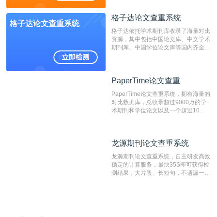
造、篡改、不当署名、一稿多投等学术
不端文献，学术不端论文查重可供期刊
格子达论文查重系统
编辑部检测来稿和已发表的文献,检测
格子达论文查重系统
结果和杂志社一致,已发表过的文章检
格子达依托学术期刊库收录了海量对比
测时注意填写第一作者,才能排除已发
资源，其中包括中国论文库、中文学术
表文献复制比。（限制字符数1万）
期刊库、中国学位论文库等国内齐全的
论文库以及数亿级网络资源，同时本地
资源库以每月100万篇的速度增加，是
目前中文文献资源涵盖全面的论文检测
PaperTime论文查重
PaperTime论文查重
系统，可检测中文、英文两种语言的论
文文本。
PaperTime论文查重系统，拥有海量的
对比数据库，总收录超过9000万的学
术期刊和学位论文以及一个超过10亿
数量的互联网网页数据库组成，保证了
比对源的专业性和广泛性。采用多级指
纹对比技术结合深度语义发掘识别比
龙源期刊论文查重系统
龙源期刊论文查重系统
对，利用指纹索引快速而精准地在云检
测服务部署的论文数据资源库中找到所
龙源期刊论文查重系统，自主研发高效
有相似的片段，该项技术检测速度快、
稳定的计算服务，最快35S即可获得检
准确率高，市场反映良好。
测结果，大片段、长短句，不遗漏一处
相似，区分论文中的正确引用参考文
献。