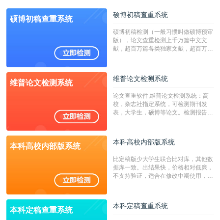
硕博初稿查重系统
硕博初稿查重系统
硕博初稿检测（一般习惯叫做硕博预审
版），论文查重检测上千万篇中文文
献，超百万篇各类独家文献，超百万港
澳台地区学术文献过千万篇英文文献资
源，数亿个中英文互联网资源是全国高
校用来检测硕博论文的系统，检测范围
维普论文检测系统
维普论文检测系统
广，数据来源真实，检测算法合理!本
系统含有（学术库与源码库）。（限制
论文查重软件,维普论文检测系统：高
字符数30万）
校，杂志社指定系统，可检测期刊发
表，大学生，硕博等论文。检测报告支
持PDF、网页格式，性价比高！
本科高校内部版系统
本科高校内部版系统
比定稿版少大学生联合比对库，其他数
据库一致。出结果快，价格相对低廉，
不支持验证，适合在修改中期使用，定
稿推荐PMLC。——不支持验证！！！
本科定稿查重系统
本科定稿查重系统