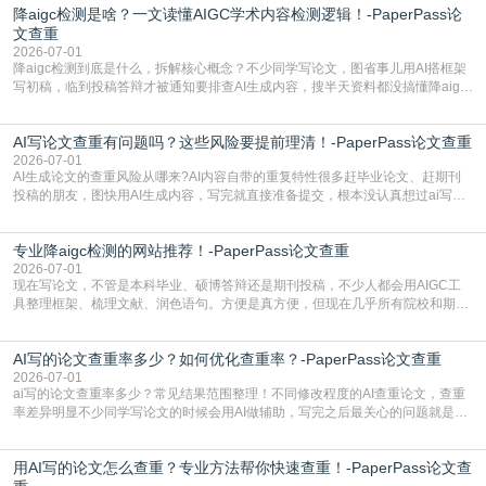
降aigc检测是啥？一文读懂AIGC学术内容检测逻辑！-PaperPass论
文查重
2026-07-01
降aigc检测到底是什么，拆解核心概念？不少同学写论文，图省事儿用AI搭框架
写初稿，临到投稿答辩才被通知要排查AI生成内容，搜半天资料都没搞懂降aigc
检测是啥，还容易把它和普通论文查重混为一谈，最后踩了坑，耽误了进度。哪
怕是已经入行的科研人员，不少人也搞不清降aigc检测是啥，对相关要求摸不
AI写论文查重有问题吗？这些风险要提前理清！-PaperPass论文查重
准。其实，降aigc检测是伴随AIGC工具在学术领域普及诞生的新需求，核心是为
了满足现在高校、期刊对AI生
2026-07-01
AI生成论文的查重风险从哪来?AI内容自带的重复特性很多赶毕业论文、赶期刊
投稿的朋友，图快用AI生成内容，写完就直接准备提交，根本没认真想过ai写论
文查重有问题吗这个问题，直到出了问题才追悔莫及。其实AI生成内容本身，就
自带不可忽视的查重风险。AI训练依赖海量公开的文本数据，生成内容本质是基
专业降aigc检测的网站推荐！-PaperPass论文查重
于训练数据的概率拼接，不是从零开始的原创创作。生成过程中，很容易复用已
有的高频公共表述，甚至直接拼接已经公开
2026-07-01
现在写论文，不管是本科毕业、硕博答辩还是期刊投稿，不少人都会用AIGC工
具整理框架、梳理文献、润色语句。方便是真方便，但现在几乎所有院校和期刊
都要求排查论文中的AIGC生成内容，不符合规范的直接打回修改。自己瞎改三
五遍还是过不了预检测的大有人在，这时候，找到靠谱的降AIGC检测率的网
AI写的论文查重率多少？如何优化查重率？-PaperPass论文查重
站，就能少走好多弯路。PaperPass：守护学术原创性的智能伙伴AIGC生成内
容的学术合规痛点去年帮一个本科师弟改
2026-07-01
ai写的论文查重率多少？常见结果范围整理！不同修改程度的AI查重论文，查重
率差异明显不少同学写论文的时候会用AI做辅助，写完之后最关心的问题就是ai
写的论文查重率多少。很多人误以为AI生成的内容都是全新的，不会出现重复，
实际情况和大家想的不太一样。AI训练依赖海量公开学术文献、网络内容，生成
用AI写的论文怎么查重？专业方法帮你快速查重！-PaperPass论文查
内容本质是按照语义概率拼接已有内容，很容易和已发布的作品撞重复，甚至会
直接引用整段已有内容，所以查重率偏高是