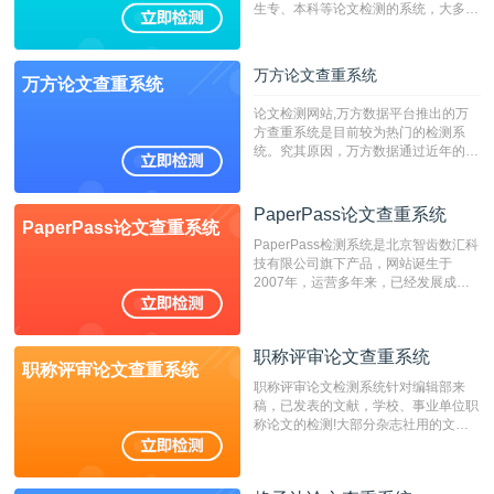
生专、本科等论文检测的系统，大多数
专、本科院校使用此检测系统。（限制
字符数6万）
万方论文查重系统
万方论文查重系统
论文检测网站,万方数据平台推出的万
方查重系统是目前较为热门的检测系
统。究其原因，万方数据通过近年的发
展，在高校中也确立了自己的相应地
位，特别是部分高校直接将其视为毕业
检测系统，其真实性和权威性无可厚
PaperPass论文查重系统
PaperPass论文查重系统
非。其次，相对于知网而言，万方检测
PaperPass检测系统是北京智齿数汇科
费用少，上手容易，是学生初次论文查
技有限公司旗下产品，网站诞生于
重的推荐系统。
2007年，运营多年来，已经发展成为
国内可信赖的中文原创性检查和预防剽
窃的在线网站。 系统采用自主研发的
动态指纹越级扫描检测技术，该项技术
职称评审论文查重系统
检测速度快、精度高，市场反映良好。
职称评审论文查重系统
职称评审论文检测系统针对编辑部来
稿，已发表的文献，学校、事业单位职
称论文的检测!大部分杂志社用的文献
抄袭检测系统。可检测抄袭与剽窃、伪
造、篡改、不当署名、一稿多投等学术
不端文献，学术不端论文查重可供期刊