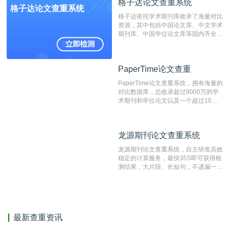
格子达论文查重系统
编辑部检测来稿和已发表的文献,检测
格子达论文查重系统
结果和杂志社一致,已发表过的文章检
格子达依托学术期刊库收录了海量对比
测时注意填写第一作者,才能排除已发
资源，其中包括中国论文库、中文学术
表文献复制比。（限制字符数1万）
期刊库、中国学位论文库等国内齐全的
论文库以及数亿级网络资源，同时本地
资源库以每月100万篇的速度增加，是
目前中文文献资源涵盖全面的论文检测
PaperTime论文查重
PaperTime论文查重
系统，可检测中文、英文两种语言的论
文文本。
PaperTime论文查重系统，拥有海量的
对比数据库，总收录超过9000万的学
术期刊和学位论文以及一个超过10亿
数量的互联网网页数据库组成，保证了
比对源的专业性和广泛性。采用多级指
纹对比技术结合深度语义发掘识别比
龙源期刊论文查重系统
龙源期刊论文查重系统
对，利用指纹索引快速而精准地在云检
测服务部署的论文数据资源库中找到所
龙源期刊论文查重系统，自主研发高效
有相似的片段，该项技术检测速度快、
稳定的计算服务，最快35S即可获得检
准确率高，市场反映良好。
测结果，大片段、长短句，不遗漏一处
相似，区分论文中的正确引用参考文
献。
最新查重资讯