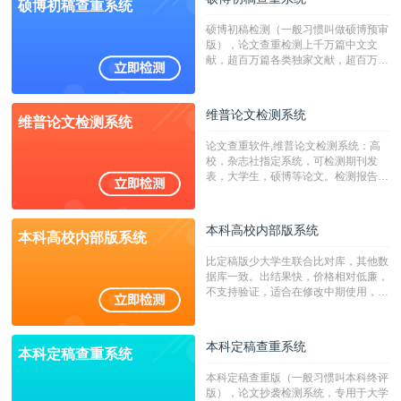
硕博初稿查重系统
硕博初稿检测（一般习惯叫做硕博预审
版），论文查重检测上千万篇中文文
献，超百万篇各类独家文献，超百万港
澳台地区学术文献过千万篇英文文献资
源，数亿个中英文互联网资源是全国高
校用来检测硕博论文的系统，检测范围
维普论文检测系统
维普论文检测系统
广，数据来源真实，检测算法合理!本
系统含有（学术库与源码库）。（限制
论文查重软件,维普论文检测系统：高
字符数30万）
校，杂志社指定系统，可检测期刊发
表，大学生，硕博等论文。检测报告支
持PDF、网页格式，性价比高！
本科高校内部版系统
本科高校内部版系统
比定稿版少大学生联合比对库，其他数
据库一致。出结果快，价格相对低廉，
不支持验证，适合在修改中期使用，定
稿推荐PMLC。——不支持验证！！！
本科定稿查重系统
本科定稿查重系统
本科定稿查重版（一般习惯叫本科终评
版），论文抄袭检测系统，专用于大学