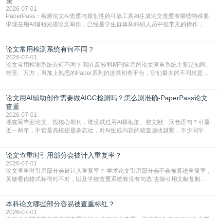
重
2026-07-01
PaperPass：检测论文AI查重与原创性的可靠工具AI生成论文查重有哪些特殊要
求现在用AI辅助完成论文写作，已经是学生群体和科研人员中很常见的操作，不
管是搭建论文框架、梳理研究逻辑还是润色语言，不少人都会借助AI提高效率。
但很多人忽略了，AI生成的内容天生带有重复风险——训练AI的数据集本身就包
论文常用检测系统有何不同？
含大量已公开的学术内容、网络原创内容，AI输出内容时很容易无意识拼接出重
复片
2026-07-01
论文常用检测系统有何不同？ 现在高校和期刊常用的论文查重系统主要是知网、
维普、万方，再加上熟悉的Paper系列的这类初查平台，它们最大的不同就是数
据库大小、算法严格度和适用场景，弄明白区别你就不会乱花冤枉钱也不会被初
查数值误导。知网（CNKI）是学校定稿检测的绝对主流。本科用PMLC，含大学
论文用AI辅助创作需要做AIGC检测吗？怎么测准确-PaperPass论文
生联合比对库，能比历届学长论文，硕博用VIP/TMLC，含学术论文联合比对
库，期刊投稿用AMLMC/SML
查重
2026-07-01
现在写毕业论文、投核心期刊，谁没试过用AI搭框架、整文献、润色语句？可最
近一两年，不管是高校还是杂志社，对AI生成内容的核查越收越紧，不少同学投
出去的文章直接因为AIGC占比过高被打回，还有人毕设差点因为这个过不了，
真的太亏。提前做AIGC检测，已经成了很多过来人交稿前必做的一步。为什么
论文查重时引用部分会被计入重复率？
AIGC检测成了论文答辩投稿前的必备项？可能还有不少人觉得，我就用AI搭了个
框架，内容都是自己写的，至于做AIG
2026-07-01
论文查重时引用部分会被计入重复率？ 学术论文引用部分会不会被算进重复率，
关键看你格式标得对不对，以及学校查重系统有没有勾选“去除引用文献复制
比”。如果格式完全规范，如正文引用句尾紧跟半角上标[1]，文末“参考文献”四字
独占一行，每条文献用[1][2]方括号编号、与正文一一对应，著录项符合GB/T
本科论文哪些部分容易被查重标红？
7714（作者、题名、刊名、年、卷期、页码齐全，标点用半角）；查重系统识别
成功后通常把这段标为引用，
2026-07-01