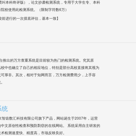
惯叫本科终评版），论文抄袭检测系统，专用于大学生专、本科
科院校使用此检测系统。（限制字符数6万）
校前进行的一次摸底评估，基本一致】
平台推出的万方查重系统是目前较为热门的检测系统。究其原
高校中也确立了自己的相应地位，特别是部分高校直接将其视为
无可厚非。其次，相对于知网而言，万方检测费用少，上手容
统。
系统
是北京智齿数汇科技有限公司旗下产品，网站诞生于2007年，运营
中文原创性检查和预防剽窃的在线网站。 系统采用自主研发的
技术检测速度快、精度高，市场反映良好。