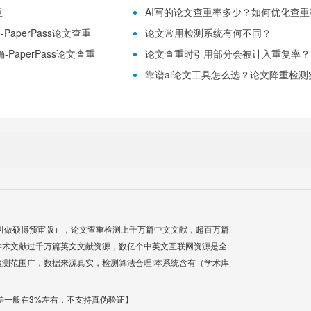
重
AI写的论文查重率多少？如何优化查重率？
aperPass论文查重
论文常用检测系统有何不同？
PaperPass论文查重
论文查重时引用部分会被计入重复率？
靠谱ai论文工具怎么选？论文降重检测实用
叫做硕博预审版），论文查重检测上千万篇中文文献，超百万篇
学术文献过千万篇英文文献资源，数亿个中英文互联网资源是全
测范围广，数据来源真实，检测算法合理!本系统含有（学术库
差一般在3%左右，不支持真伪验证】