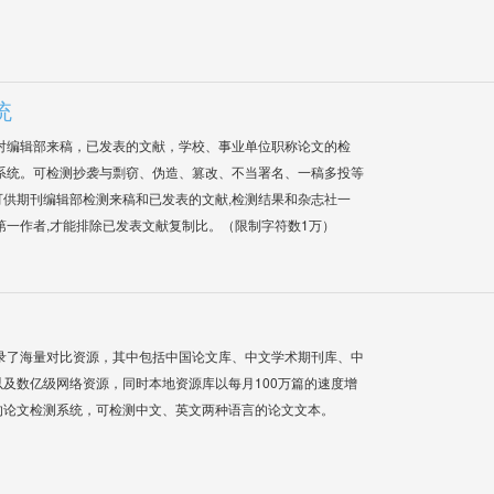
统
对编辑部来稿，已发表的文献，学校、事业单位职称论文的检
系统。可检测抄袭与剽窃、伪造、篡改、不当署名、一稿多投等
供期刊编辑部检测来稿和已发表的文献,检测结果和杂志社一
第一作者,才能排除已发表文献复制比。（限制字符数1万）
录了海量对比资源，其中包括中国论文库、中文学术期刊库、中
及数亿级网络资源，同时本地资源库以每月100万篇的速度增
的论文检测系统，可检测中文、英文两种语言的论文文本。